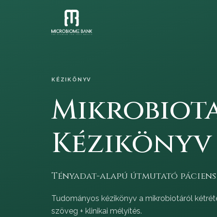
KÉZIKÖNYV
Mikrobiot
Kézikönyv
Tényadat-alapú útmutató páciens
Tudományos kézikönyv a mikrobiotáról kétréte
szöveg + klinikai mélyítés.