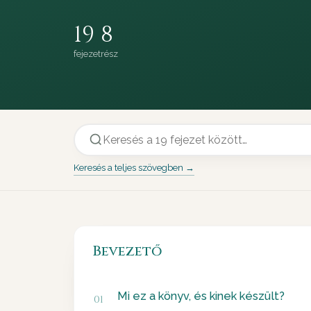
19
8
fejezet
rész
Keresés a teljes szövegben →
Bevezető
Mi ez a könyv, és kinek készült?
01