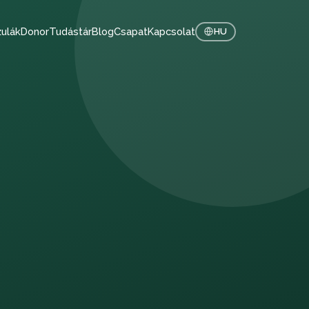
ulák
Donor
Tudástár
Blog
Csapat
Kapcsolat
HU