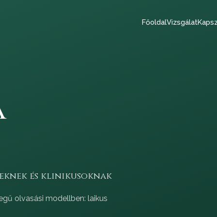
Főoldal
Vizsgálat
Kapsz
a
eknek és klinikusoknak
gű olvasási modellben: laikus