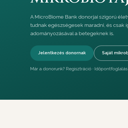
A MicroBiome Bank donorjai szigorú életvi
tudnak egészségesek maradni, és csak íg
adományozásával a betegeknek is.
Jelentkezés donornak
Saját mikrob
Már a donorunk?
Regisztráció
·
Időpontfoglalás