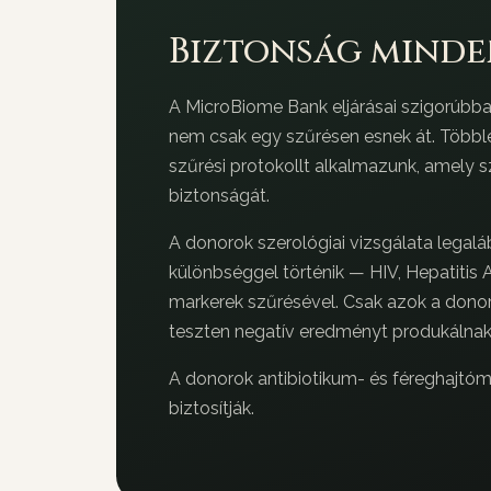
Biztonság minde
A MicroBiome Bank eljárásai szigorúbba
nem csak egy szűrésen esnek át. Többlép
szűrési protokollt alkalmazunk, amely 
biztonságát.
A donorok szerológiai vizsgálata legalá
különbséggel történik — HIV, Hepatitis 
markerek szűrésével. Csak azok a donor
teszten negatív eredményt produkálnak
A donorok antibiotikum- és féreghajtó
biztosítják.