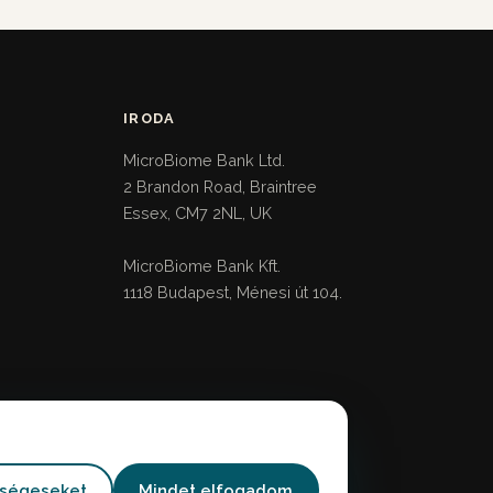
IRODA
MicroBiome Bank Ltd.
2 Brandon Road, Braintree
Essex, CM7 2NL, UK
MicroBiome Bank Kft.
1118 Budapest, Ménesi út 104.
kségeseket
Mindet elfogadom