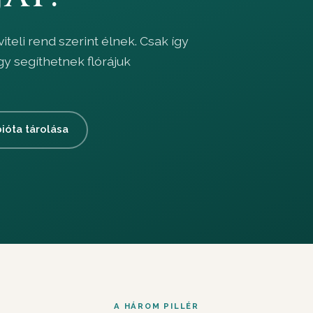
teli rend szerint élnek. Csak így
y segíthetnek flórájuk
ióta tárolása
A HÁROM PILLÉR