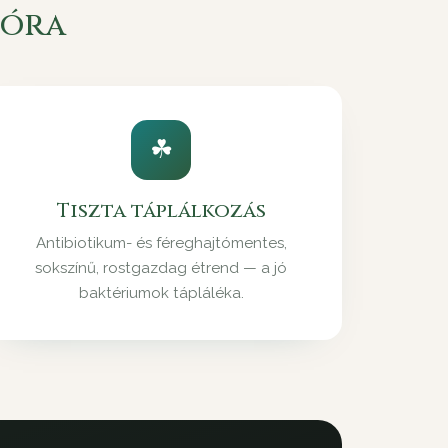
lóra
☘
Tiszta táplálkozás
Antibiotikum- és féreghajtómentes,
sokszínű, rostgazdag étrend — a jó
baktériumok tápláléka.