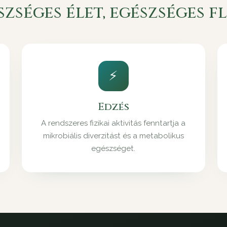
szséges élet, egészséges f
⚡
Edzés
A rendszeres fizikai aktivitás fenntartja a
mikrobiális diverzitást és a metabolikus
egészséget.