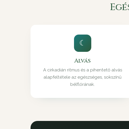
Egé
☾
Alvás
A cirkadián ritmus és a pihentető alvás
alapfeltétele az egészséges, sokszínű
bélflórának.