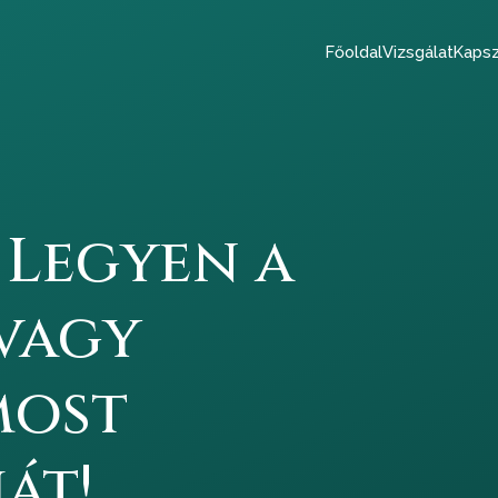
Főoldal
Vizsgálat
Kapsz
 Legyen a
vagy
most
át!