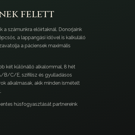
nek felett
k a számunkra előírtaknál. Donorjaink
csős, a lappangási idővel is kalkuláló
szavatolja a páciensek maximális
bb két különálló alkalommal, 8 hét
A/B/C/E, szifilisz és gyulladásos
ok alkalmasak, akik minden ismételt
.
mentes húsfogyasztását partnereink