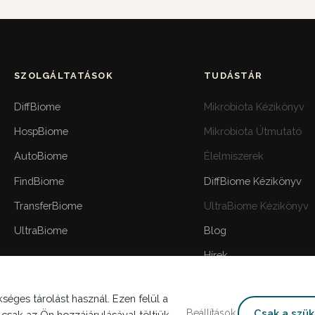
SZOLGÁLTATÁSOK
TUDÁSTÁR
DiffBiome
Mikrobiota Kézikönyv
HospBiome
Mikrobiota Útmutató
AutoBiome
Élelmiszerek
FindBiome
DiffBiome Kézikönyv
TransferBiome
UltraBiome Kézikönyv
UltraBiome
Blog
Hírek
séges tárolást használ. Ezen felül a
Beállítások
Csak a szü
csak az Ön hozzájárulásával töltjük