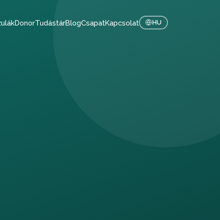
ulák
Donor
Tudástár
Blog
Csapat
Kapcsolat
HU