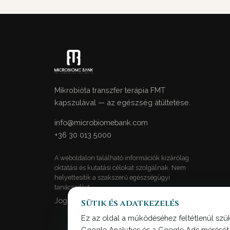
Mikrobióta transzfer terápia FMT
kapszulával — az egészség átültetése.
info@microbiomebank.com
+36 30 013 5000
A weboldalon található információk kizárólag
oktatási és kutatási célokat szolgálnak. Nem
helyettesítik a szakszerű egészségügyi
tanácsadást.
Jogi nyilatkozat →
Sütik és adatkezelés
Ez az oldal a működéséhez feltétlenül szük
Google Analytics és a Google Ads mérését 