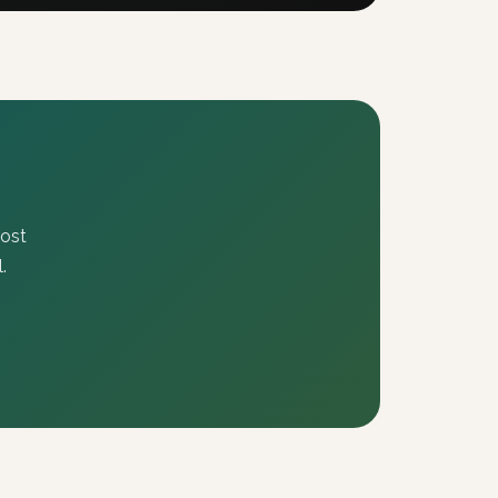
most
.