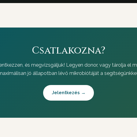
Csatlakozna?
entkezzen, és megvizsgáljuk! Legyen donor, vagy tárolja el 
maximálisan jó állapotban lévő mikrobiótáját a segítségünkkel
Jelentkezés →