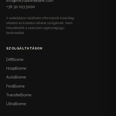
info@microbiomebank.com
Egy helyre gyűjtött referencia-táblázatok a
+36 30 013 5000
mikrobiótabarát étkezéshez: rost-, prebiotikum-,
fermentált- és polifenolforrások magyar
A weboldalon található információk kizárólag
elérhetőséggel, kerülendő ultrafeldolgozott
oktatási és kutatási célokat szolgálnak. Nem
élelmiszerek, valamint egy követhető heti
helyettesítik a szakszerű egészségügyi
mintaétrend.
tanácsadást.
Életstílus-checklistek
17
Visszakereshető gyakorlati listák az életmódhoz:
SZOLGÁLTATÁSOK
10 pontos alváshigiéné, idő-csomagolt
stresszkezelés, három szintű heti mozgásterv,
DiffBiome
fokozatos időablakos étkezés, hidratáció, fény,
HospBiome
utazás és műszakos munka, valamint heti
természetjárás.
AutoBiome
FindBiome
Mikor menj orvoshoz
18
A könyv biztonsági rétege: a sürgős ellátást
TransferBiome
igénylő vörös zászló-tünetek, panasz- és
UltraBiome
életszakasz-specifikus beutalási küszöbök, a
magyar betegutak az FMT-vel együtt, és mire ne