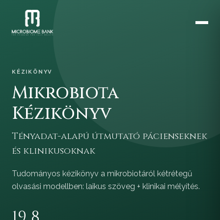
KÉZIKÖNYV
Mikrobiota
Kézikönyv
Tényadat-alapú útmutató pácienseknek
és klinikusoknak
Tudományos kézikönyv a mikrobiotáról kétrétegű
olvasási modellben: laikus szöveg + klinikai mélyítés.
19
8