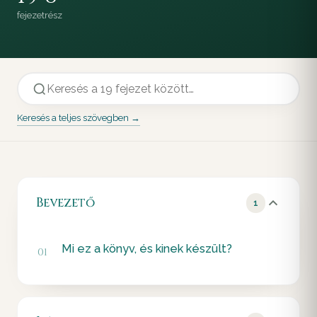
fejezet
rész
Keresés a teljes szövegben →
Bevezető
1
Mi ez a könyv, és kinek készült?
01