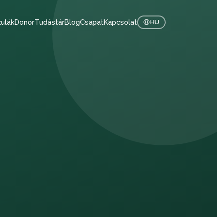
ulák
Donor
Tudástár
Blog
Csapat
Kapcsolat
HU