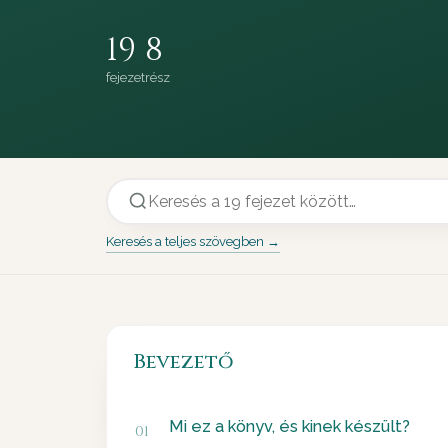
19
8
fejezet
rész
Keresés a teljes szövegben →
Bevezető
Mi ez a könyv, és kinek készült?
01