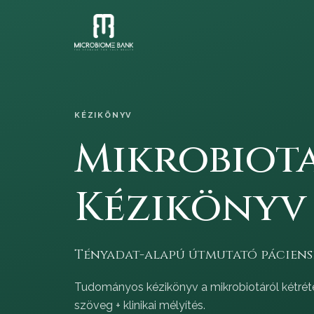
KÉZIKÖNYV
Mikrobiot
Kézikönyv
Tényadat-alapú útmutató páciens
Tudományos kézikönyv a mikrobiotáról kétréte
szöveg + klinikai mélyítés.