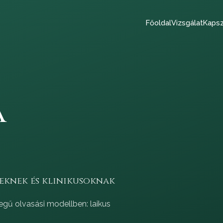
Főoldal
Vizsgálat
Kapsz
a
eknek és klinikusoknak
gű olvasási modellben: laikus