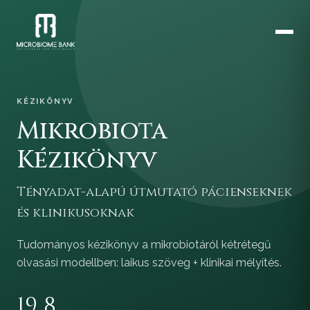
KÉZIKÖNYV
Mikrobiota
Kézikönyv
Tényadat-alapú útmutató pácienseknek
és klinikusoknak
Tudományos kézikönyv a mikrobiotáról kétrétegű
olvasási modellben: laikus szöveg + klinikai mélyítés.
19
8