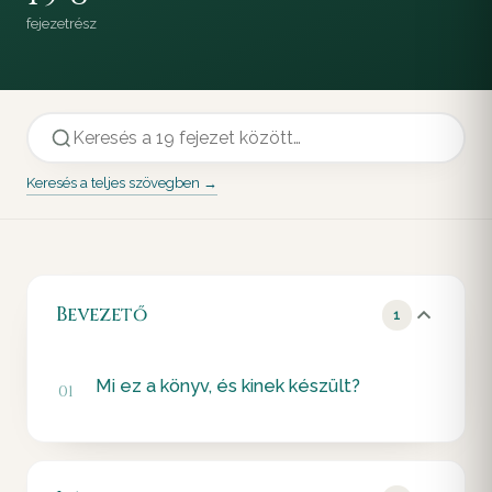
fejezet
rész
Keresés a teljes szövegben →
Bevezető
1
Mi ez a könyv, és kinek készült?
01