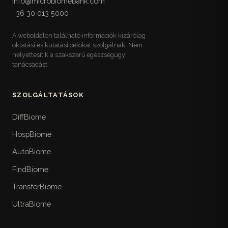
info@microbiomebank.com
Egy helyre gyűjtött referencia-táblázatok a
+36 30 013 5000
mikrobiótabarát étkezéshez: rost-, prebiotikum-,
fermentált- és polifenolforrások magyar
A weboldalon található információk kizárólag
elérhetőséggel, kerülendő ultrafeldolgozott
oktatási és kutatási célokat szolgálnak. Nem
élelmiszerek, valamint egy követhető heti
helyettesítik a szakszerű egészségügyi
mintaétrend.
tanácsadást.
Életstílus-checklistek
17
Visszakereshető gyakorlati listák az életmódhoz:
SZOLGÁLTATÁSOK
10 pontos alváshigiéné, idő-csomagolt
stresszkezelés, három szintű heti mozgásterv,
DiffBiome
fokozatos időablakos étkezés, hidratáció, fény,
HospBiome
utazás és műszakos munka, valamint heti
természetjárás.
AutoBiome
FindBiome
Mikor menj orvoshoz
18
A könyv biztonsági rétege: a sürgős ellátást
TransferBiome
igénylő vörös zászló-tünetek, panasz- és
UltraBiome
életszakasz-specifikus beutalási küszöbök, a
magyar betegutak az FMT-vel együtt, és mire ne