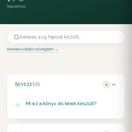
fejezet
rész
Keresés a teljes szövegben →
Bevezető
1
Mi ez a könyv, és kinek készült?
01