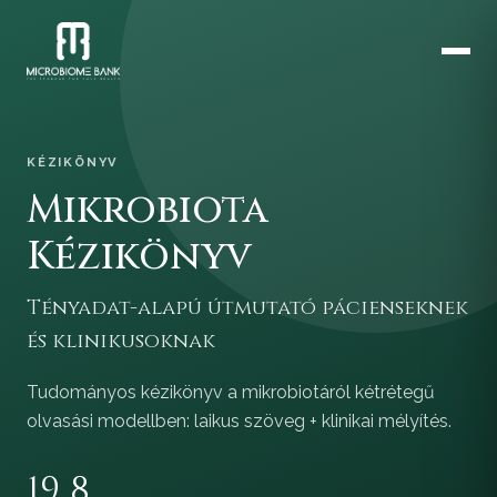
KÉZIKÖNYV
Mikrobiota
Kézikönyv
Tényadat-alapú útmutató pácienseknek
és klinikusoknak
Tudományos kézikönyv a mikrobiotáról kétrétegű
olvasási modellben: laikus szöveg + klinikai mélyítés.
19
8