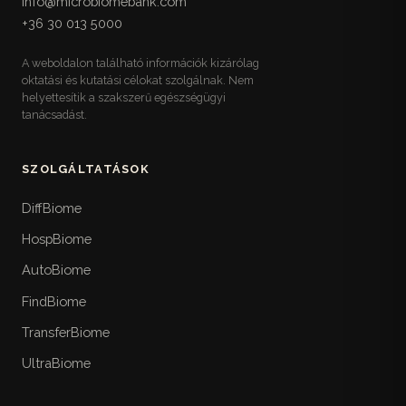
info@microbiomebank.com
Egy helyre gyűjtött referencia-táblázatok a
+36 30 013 5000
mikrobiótabarát étkezéshez: rost-, prebiotikum-,
fermentált- és polifenolforrások magyar
A weboldalon található információk kizárólag
elérhetőséggel, kerülendő ultrafeldolgozott
oktatási és kutatási célokat szolgálnak. Nem
élelmiszerek, valamint egy követhető heti
helyettesítik a szakszerű egészségügyi
mintaétrend.
tanácsadást.
Életstílus-checklistek
17
Visszakereshető gyakorlati listák az életmódhoz:
SZOLGÁLTATÁSOK
10 pontos alváshigiéné, idő-csomagolt
stresszkezelés, három szintű heti mozgásterv,
DiffBiome
fokozatos időablakos étkezés, hidratáció, fény,
HospBiome
utazás és műszakos munka, valamint heti
természetjárás.
AutoBiome
FindBiome
Mikor menj orvoshoz
18
A könyv biztonsági rétege: a sürgős ellátást
TransferBiome
igénylő vörös zászló-tünetek, panasz- és
UltraBiome
életszakasz-specifikus beutalási küszöbök, a
magyar betegutak az FMT-vel együtt, és mire ne