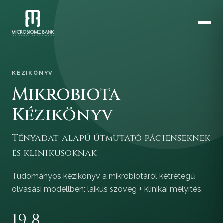
KÉZIKÖNYV
Mikrobiota
Kézikönyv
Tényadat-alapú útmutató pácienseknek
és klinikusoknak
Tudományos kézikönyv a mikrobiotáról kétrétegű
olvasási modellben: laikus szöveg + klinikai mélyítés.
19
8