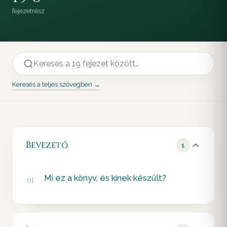
fejezet
rész
Keresés a teljes szövegben →
Bevezető
1
Mi ez a könyv, és kinek készült?
01