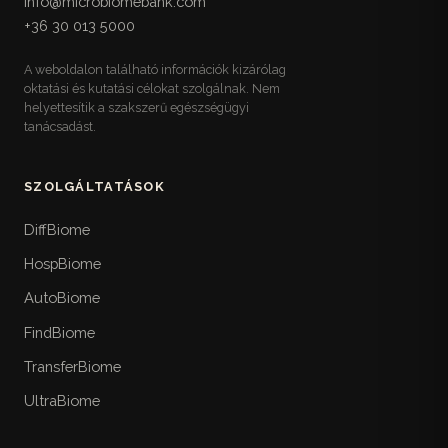
info@microbiomebank.com
Egy helyre gyűjtött referencia-táblázatok a
+36 30 013 5000
mikrobiótabarát étkezéshez: rost-, prebiotikum-,
fermentált- és polifenolforrások magyar
A weboldalon található információk kizárólag
elérhetőséggel, kerülendő ultrafeldolgozott
oktatási és kutatási célokat szolgálnak. Nem
élelmiszerek, valamint egy követhető heti
helyettesítik a szakszerű egészségügyi
mintaétrend.
tanácsadást.
Életstílus-checklistek
17
Visszakereshető gyakorlati listák az életmódhoz:
SZOLGÁLTATÁSOK
10 pontos alváshigiéné, idő-csomagolt
stresszkezelés, három szintű heti mozgásterv,
DiffBiome
fokozatos időablakos étkezés, hidratáció, fény,
HospBiome
utazás és műszakos munka, valamint heti
természetjárás.
AutoBiome
FindBiome
Mikor menj orvoshoz
18
A könyv biztonsági rétege: a sürgős ellátást
TransferBiome
igénylő vörös zászló-tünetek, panasz- és
UltraBiome
életszakasz-specifikus beutalási küszöbök, a
magyar betegutak az FMT-vel együtt, és mire ne