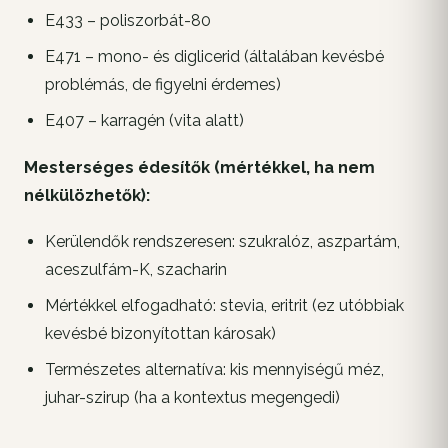
E433 – poliszorbát-80
E471 – mono- és diglicerid (általában kevésbé
problémás, de figyelni érdemes)
E407 – karragén (vita alatt)
Mesterséges édesítők (mértékkel, ha nem
nélkülözhetők):
Kerülendők rendszeresen: szukralóz, aszpartám,
aceszulfám-K, szacharin
Mértékkel elfogadható: stevia, eritrit (ez utóbbiak
kevésbé bizonyítottan károsak)
Természetes alternatíva: kis mennyiségű méz,
juhar-szirup (ha a kontextus megengedi)