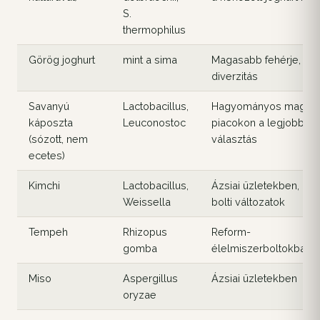
S.
thermophilus
Görög joghurt
mint a sima
Magasabb fehérje, rit
diverzitás
Savanyú
Lactobacillus
,
Hagyományos magya
káposzta
Leuconostoc
piacokon a legjobb
(sózott, nem
választás
ecetes)
Kimchi
Lactobacillus
,
Ázsiai üzletekben, ma
Weissella
bolti változatok
Tempeh
Rhizopus
Reform-
gomba
élelmiszerboltokban
Miso
Aspergillus
Ázsiai üzletekben
oryzae