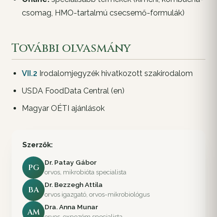
csomag, HMO-tartalmú csecsemő-formulák)
További olvasmány
VII.2
Irodalomjegyzék hivatkozott szakirodalom
USDA FoodData Central (en)
Magyar OÉTI ajánlások
Szerzők:
Dr. Patay Gábor
PG
orvos, mikrobióta specialista
Dr. Bezzegh Attila
BA
orvos igazgató, orvos-mikrobiológus
Dra. Anna Munar
AM
orvos, expozóm specialista