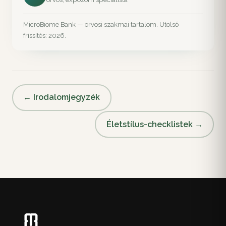
MicroBiome Bank — orvosi szakmai tartalom. Utolsó
frissítés: 2026.
← Irodalomjegyzék
Életstílus-checklistek →