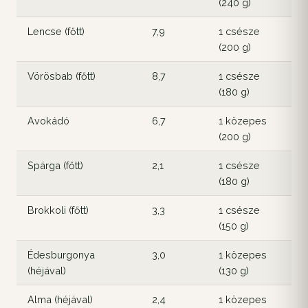
(240 g)
Lencse (főtt)
7,9
1 csésze
1
(200 g)
Vörösbab (főtt)
8,7
1 csésze
1
(180 g)
Avokádó
6,7
1 közepes
1
(200 g)
Spárga (főtt)
2,1
1 csésze
4
(180 g)
Brokkoli (főtt)
3,3
1 csésze
5
(150 g)
Édesburgonya
3,0
1 közepes
4
(héjával)
(130 g)
Alma (héjával)
2,4
1 közepes
4