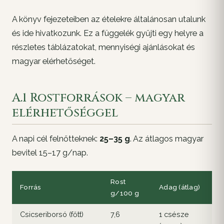
A könyv fejezeteiben az ételekre általánosan utalunk
és ide hivatkozunk. Ez a függelék gyűjti egy helyre a
részletes táblázatokat, mennyiségi ajánlásokat és
magyar elérhetőséget.
A.1 Rostforrások – magyar
elérhetőséggel
A napi cél felnőtteknek:
25–35 g
. Az átlagos magyar
bevitel 15–17 g/nap.
Rost
A
Forrás
Adag (átlag)
g/100 g
r
Csicseriborsó (főtt)
7,6
1 csésze
1