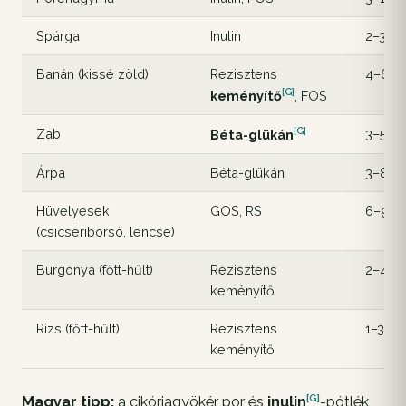
Spárga
Inulin
2–3
Banán (kissé zöld)
Rezisztens
4–6
[G]
keményítő
, FOS
[G]
Zab
3–5
Béta-glükán
Árpa
Béta-glükán
3–8
Hüvelyesek
GOS, RS
6–9
(csicseriborsó, lencse)
Burgonya (főtt-hűlt)
Rezisztens
2–4
keményítő
Rizs (főtt-hűlt)
Rezisztens
1–3
keményítő
[G]
Magyar tipp:
a cikóriagyökér por és
inulin
-pótlék