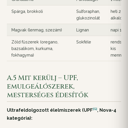
Spárga, brokkoli
Sulforaphan,
heti 2-3
glukozinolát
alkalom
Magvak (lenmag, szezám)
Lignan
napi 1 ek
Zöld fűszerek (oregano,
Sokféle
rendszer
bazsalikom, kurkuma,
kis
fokhagyma)
mennyis
A.5 Mit kerülj – UPF,
emulgeálószerek,
mesterséges édesítők
[G]
Ultrafeldolgozott élelmiszerek (
UPF
, Nova-4
kategória):