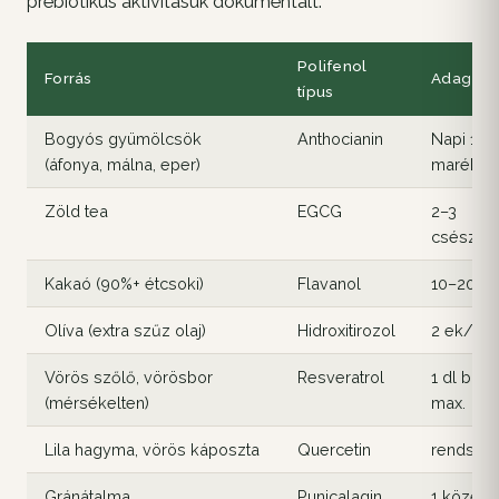
prebiotikus aktivitásuk dokumentált.
Polifenol
Forrás
Adag
típus
Bogyós gyümölcsök
Anthocianin
Napi 1
(áfonya, málna, eper)
marékny
Zöld tea
EGCG
2–3
csésze/
Kakaó (90%+ étcsoki)
Flavanol
10–20 g
Olíva (extra szűz olaj)
Hidroxitirozol
2 ek/na
Vörös szőlő, vörösbor
Resveratrol
1 dl bor
(mérsékelten)
max.
Lila hagyma, vörös káposzta
Quercetin
rendsze
Gránátalma
Punicalagin
1 közep