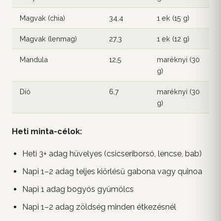
Magvak (chia)
34,4
1 ek (15 g)
5
Magvak (lenmag)
27,3
1 ek (12 g)
3
Mandula
12,5
maréknyi (30
4
g)
Dió
6,7
maréknyi (30
2
g)
Heti minta-célok:
Heti 3+ adag hüvelyes (csicseriborsó, lencse, bab)
Napi 1–2 adag teljes kiőrlésű gabona vagy quinoa
Napi 1 adag bogyós gyümölcs
Napi 1–2 adag zöldség minden étkezésnél