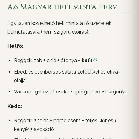
A.6 Magyar heti minta-terv
Egy
lazán követhető
heti minta a fő üzenetek
bemutatására (nem szigorú előírás):
Hétfő:
[G]
Reggeli: zab + chia + áfonya +
kefir
Ebéd: csicseriborsós saláta zöldekkel és olíva-
olajjal
Vacsora: grillezett csirke + spárga + édesburgonya
Kedd:
Reggeli: 2 tojás + paradicsom + teljes kiőrlésű
kenyér + avokádó