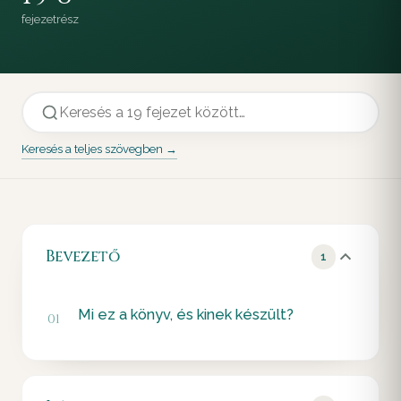
fejezet
rész
Keresés a teljes szövegben →
Bevezető
1
Mi ez a könyv, és kinek készült?
01