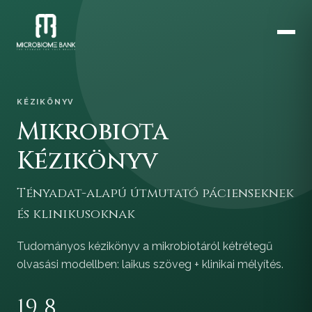
KÉZIKÖNYV
Mikrobiota
Kézikönyv
Tényadat-alapú útmutató pácienseknek
és klinikusoknak
Tudományos kézikönyv a mikrobiotáról kétrétegű
olvasási modellben: laikus szöveg + klinikai mélyítés.
19
8