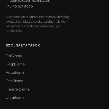
info@microbiomebank.com
Egy helyre gyűjtött referencia-táblázatok a
+36 30 013 5000
mikrobiótabarát étkezéshez: rost-, prebiotikum-,
fermentált- és polifenolforrások magyar
A weboldalon található információk kizárólag
elérhetőséggel, kerülendő ultrafeldolgozott
oktatási és kutatási célokat szolgálnak. Nem
élelmiszerek, valamint egy követhető heti
helyettesítik a szakszerű egészségügyi
mintaétrend.
tanácsadást.
Életstílus-checklistek
17
Visszakereshető gyakorlati listák az életmódhoz:
SZOLGÁLTATÁSOK
10 pontos alváshigiéné, idő-csomagolt
stresszkezelés, három szintű heti mozgásterv,
DiffBiome
fokozatos időablakos étkezés, hidratáció, fény,
HospBiome
utazás és műszakos munka, valamint heti
természetjárás.
AutoBiome
FindBiome
Mikor menj orvoshoz
18
A könyv biztonsági rétege: a sürgős ellátást
TransferBiome
igénylő vörös zászló-tünetek, panasz- és
UltraBiome
életszakasz-specifikus beutalási küszöbök, a
magyar betegutak az FMT-vel együtt, és mire ne