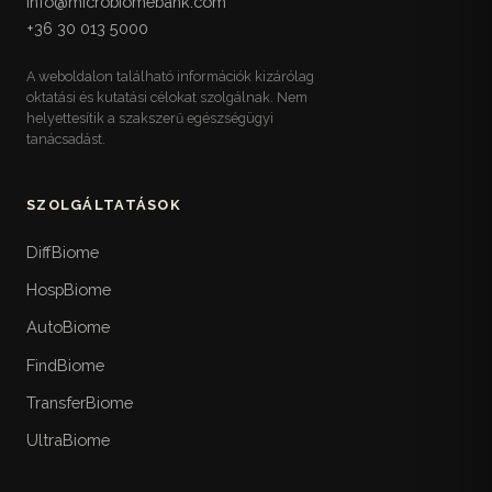
info@microbiomebank.com
Egy helyre gyűjtött referencia-táblázatok a
+36 30 013 5000
mikrobiótabarát étkezéshez: rost-, prebiotikum-,
fermentált- és polifenolforrások magyar
A weboldalon található információk kizárólag
elérhetőséggel, kerülendő ultrafeldolgozott
oktatási és kutatási célokat szolgálnak. Nem
élelmiszerek, valamint egy követhető heti
helyettesítik a szakszerű egészségügyi
mintaétrend.
tanácsadást.
Életstílus-checklistek
17
Visszakereshető gyakorlati listák az életmódhoz:
SZOLGÁLTATÁSOK
10 pontos alváshigiéné, idő-csomagolt
stresszkezelés, három szintű heti mozgásterv,
DiffBiome
fokozatos időablakos étkezés, hidratáció, fény,
HospBiome
utazás és műszakos munka, valamint heti
természetjárás.
AutoBiome
FindBiome
Mikor menj orvoshoz
18
A könyv biztonsági rétege: a sürgős ellátást
TransferBiome
igénylő vörös zászló-tünetek, panasz- és
UltraBiome
életszakasz-specifikus beutalási küszöbök, a
magyar betegutak az FMT-vel együtt, és mire ne