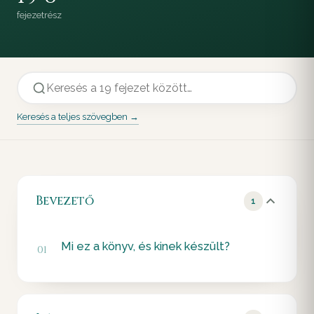
fejezet
rész
Keresés a teljes szövegben →
Bevezető
1
Mi ez a könyv, és kinek készült?
01