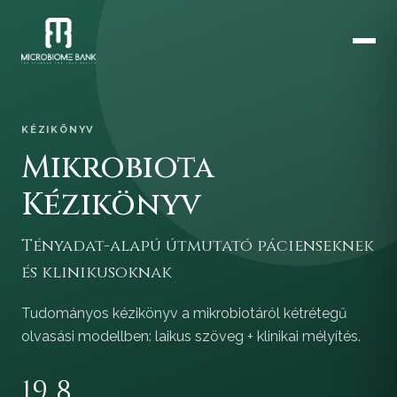
KÉZIKÖNYV
Mikrobiota
Kézikönyv
Tényadat-alapú útmutató pácienseknek
és klinikusoknak
Tudományos kézikönyv a mikrobiotáról kétrétegű
olvasási modellben: laikus szöveg + klinikai mélyítés.
19
8