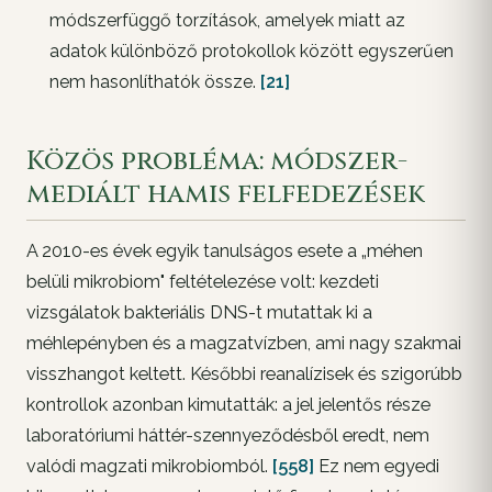
módszerfüggő torzítások, amelyek miatt az
adatok különböző protokollok között
egyszerűen
nem hasonlíthatók össze
.
[21]
Közös probléma: módszer-
mediált hamis felfedezések
A 2010-es évek egyik tanulságos esete a „méhen
belüli mikrobiom" feltételezése volt: kezdeti
vizsgálatok bakteriális DNS-t mutattak ki a
méhlepényben és a magzatvízben, ami nagy szakmai
visszhangot keltett. Későbbi reanalízisek és szigorúbb
kontrollok azonban kimutatták: a jel jelentős része
laboratóriumi háttér-szennyeződésből
eredt, nem
valódi magzati mikrobiomból.
[558]
Ez nem egyedi