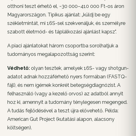
otthoni teszt érhető el, ~30 000–410 000 Ft-os áron
Magyarországon. Tipikus ajánlat: „küldj be egy
székletmintát, mi 16S-sel szekvenáljuk, és személyre
szabott életmód- és táplálkozási ajánlást kapsz".
A piaci ajánlatokat három csoportba sorolhatjuk a
tudományos megalapozottság szerint:
Védhető:
olyan tesztek, amelyek 16S- vagy shotgun-
adatot adnak hozzáférhető nyers formában (FASTQ-
fájl), és nem ígérnek konkrét betegségdiagnózist. A
felhasználó (vagy a kezelő orvos) az adatból annyit
hoz ki, amennyit a tudomány ténylegesen megenged.
A tudás fejlődésével a teszt újra elővehető. Példa:
American Gut Project (kutatási alapon, alacsony
költségen).