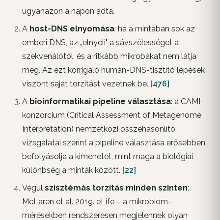
ugyanazon a napon adta
.
A
host-DNS elnyomása
: ha a mintában sok az
emberi DNS, az „elnyeli" a sávszélességet a
szekvenálótól, és a ritkább mikrobákat nem látja
meg. Az ezt korrigáló humán-DNS-tisztító lépések
viszont saját torzítást vezetnek be.
[476]
A
bioinformatikai pipeline választása
: a CAMI-
konzorcium (Critical Assessment of Metagenome
Interpretation) nemzetközi összehasonlító
vizsgálatai szerint a pipeline választása erősebben
befolyásolja a kimenetet, mint maga a biológiai
különbség a minták között.
[22]
Végül
szisztémás torzítás minden szinten
:
McLaren et al. 2019.
eLife
– a mikrobiom-
mérésekben rendszeresen megjelennek olyan