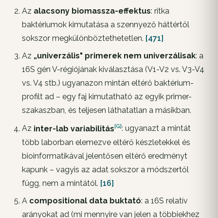
Az
alacsony biomassza-effektus
: ritka
baktériumok kimutatása a szennyező háttértől
sokszor megkülönböztethetetlen.
[471]
Az
„univerzális" primerek nem univerzálisak
: a
16S gén V-régiójának kiválasztása (V1-V2 vs. V3-V4
vs. V4 stb.) ugyanazon mintán eltérő baktérium-
profilt ad – egy faj kimutatható az egyik primer-
szakaszban, és teljesen láthatatlan a másikban.
[G]
Az
inter-lab
variabilitás
: ugyanazt a mintát
több laborban elemezve eltérő készletekkel és
bioinformatikával jelentősen eltérő eredményt
kapunk – vagyis az adat sokszor
a módszertől
függ, nem a mintától.
[16]
A
compositional data buktató
: a 16S relatív
arányokat ad (mi mennyire van jelen a többiekhez