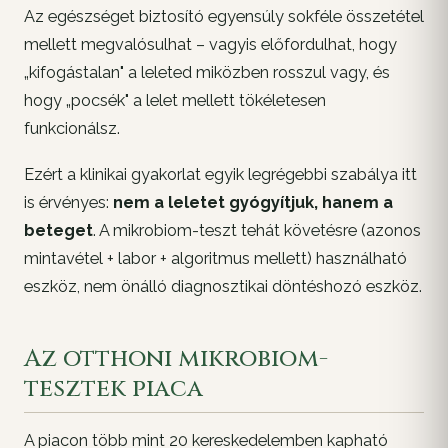
Az egészséget biztosító egyensúly sokféle összetétel
mellett megvalósulhat – vagyis előfordulhat, hogy
„kifogástalan" a leleted miközben rosszul vagy, és
hogy „pocsék" a lelet mellett tökéletesen
funkcionálsz.
Ezért a klinikai gyakorlat egyik legrégebbi szabálya itt
is érvényes:
nem a leletet gyógyítjuk, hanem a
beteget
. A mikrobiom-teszt tehát
követésre
(azonos
mintavétel + labor + algoritmus mellett) használható
eszköz, nem önálló diagnosztikai döntéshozó eszköz.
Az otthoni mikrobiom-
tesztek piaca
A piacon több mint 20 kereskedelemben kapható