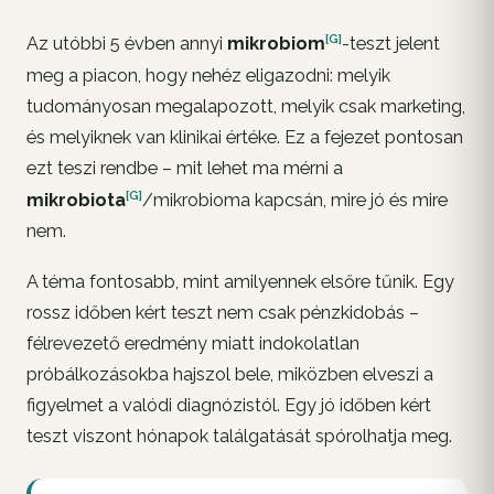
[G]
Az utóbbi 5 évben annyi
mikrobiom
-teszt jelent
meg a piacon, hogy nehéz eligazodni: melyik
tudományosan megalapozott, melyik csak marketing,
és melyiknek van klinikai értéke. Ez a fejezet pontosan
ezt teszi rendbe – mit lehet ma mérni a
[G]
mikrobiota
/mikrobioma kapcsán, mire jó és mire
nem.
A téma fontosabb, mint amilyennek elsőre tűnik. Egy
rossz időben kért teszt nem csak pénzkidobás –
félrevezető eredmény miatt indokolatlan
próbálkozásokba hajszol bele, miközben elveszi a
figyelmet a valódi diagnózistól. Egy jó időben kért
teszt viszont hónapok találgatását spórolhatja meg.