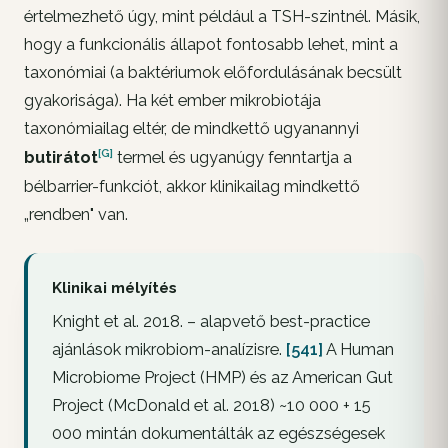
értelmezhető úgy, mint például a TSH-szintnél. Másik,
hogy a
funkcionális
állapot fontosabb lehet, mint a
taxonómiai (a baktériumok előfordulásának becsült
gyakorisága). Ha két ember mikrobiotája
taxonómiailag eltér, de mindkettő ugyanannyi
[G]
butirátot
termel és ugyanúgy fenntartja a
bélbarrier-funkciót, akkor klinikailag mindkettő
„rendben" van.
Klinikai mélyítés
Knight et al. 2018. – alapvető best-practice
ajánlások mikrobiom-analízisre.
[541]
A Human
Microbiome Project (HMP) és az American Gut
Project (McDonald et al. 2018) ~10 000 + 15
000 mintán dokumentálták az egészségesek