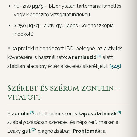
50–250 µg/g – bizonytalan tartomány, ismétlés
vagy kiegészítő vizsgálat indokolt
> 250 µg/g – aktív gyulladás (kolonoszkópia
indokolt)
A kalprotektin gondozott IBD-betegnél az aktivitás
[G]
követésére is használható: a
remisszió
alatti
stabilan alacsony érték a kezelés sikerét jelzi.
[545]
Széklet és szérum zonulin –
vitatott
[G]
[G]
A
zonulin
a bélbarrier szoros
kapcsolatainak
szabályozásában szerepel, és népszerű marker a
[G]
„leaky
gut
" diagnózisában.
Problémák:
a