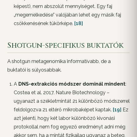
képest), nem abszolút mennyiséget. Egy faj
„megemelkedése" valójában lehet egy másik faj
csökkenésének tükörképe.
[18]
Shotgun-specifikus buktatók
A shotgun metagenomika informatívabb, de a
buktatói is súlyosabbak.
A
DNS-extrakciós módszer dominál mindent
:
Costea et al. 2017.
Nature Biotechnology
–
ugyanazt a székletmintát 21 különböző módszerrel
feldolgozva 21 eltérő mikrobaképet kaptak.
[19]
Ez
azt jelenti, hogy két labor különböző kivonási
protokollal nem fog egyező eredményt adni
még
akkor sem, ha a mintát fizikailag ugyanaz a beteg,