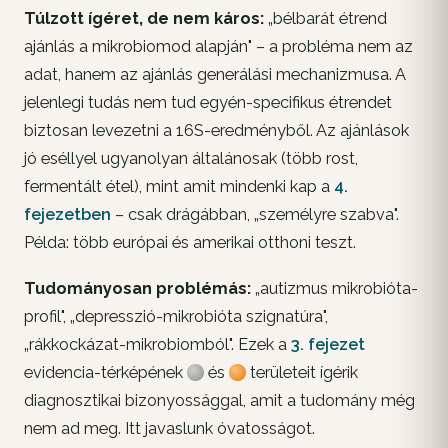
Túlzott ígéret, de nem káros:
„bélbarát étrend
ajánlás a mikrobiomod alapján" – a probléma nem az
adat, hanem az
ajánlás generálási mechanizmusa
. A
jelenlegi tudás nem tud egyén-specifikus étrendet
biztosan levezetni a 16S-eredményből. Az ajánlások
jó eséllyel ugyanolyan általánosak (több rost,
fermentált étel), mint amit mindenki kap a
4.
fejezetben
– csak drágábban, „személyre szabva".
Példa: több európai és amerikai otthoni teszt.
Tudományosan problémás:
„autizmus mikrobióta-
profil", „depresszió-mikrobióta szignatúra",
„rákkockázat-mikrobiomból". Ezek a
3. fejezet
evidencia-térképének
és
területeit ígérik
diagnosztikai bizonyossággal, amit a tudomány még
nem ad meg. Itt javaslunk óvatosságot.