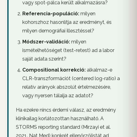
vagy spot-pálca került alkalmazásra?
Referencia-populáció:
milyen
kohorszhoz hasonlítja az eredményt, és
milyen demográfiai illesztéssel?
Módszer-validáció:
milyen
ismételhetőséget (test-retest) ad a labor
saját adata szerint?
Compositional korrekció:
alkalmaz-e
CLR-transzformációt (centered log-ratio) a
relatív arányok abszolút értelmezésére,
vagy nyersen tálalja az adatot?
Ha ezekre nincs érdemi válasz, az eredmény
klinikailag korlátozottan használható. A
STORMS reporting standard (Mirzayi et al.
2021.
Nat Med
) konkrét ellenőrzőlistát ad