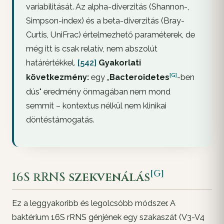
variabilitását. Az alpha-diverzitás (Shannon-,
Simpson-index) és a beta-diverzitás (Bray-
Curtis, UniFrac) értelmezhető paraméterek, de
még itt is csak relatív, nem abszolút
határértékkel.
[542]
Gyakorlati
[G]
következmény:
egy „
Bacteroidetes
-ben
dús" eredmény önmagában nem mond
semmit – kontextus nélkül nem klinikai
döntéstámogatás.
[G]
16S rRNS
szekvenálás
Ez a leggyakoribb és legolcsóbb módszer. A
baktérium 16S rRNS génjének egy szakaszát (V3-V4