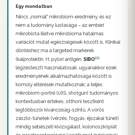
Egy mondatban
Nincs „normál" mikrobiom-eredmény, és ez
nem a tudomány lustasága – az emberi
mikrobiota illetve mikrobioma hatalmas
variációt mutat egészségesek között is. Klinikai
döntéshez ma a
targeted
markerek
[G]
(kalprotektin,
H. pylori
antigén,
SIBO
légzésteszt) használatosak, ugyanakkor ezek
eredményének alkalmazhatósága között is
komoly eltérések mutatkoznak; a
teljes
mikrobiom-portré
(16S, shotgun) tudományos
kontextusban értékes, otthoni tesztként
legtöbbször kíváncsiság-szintű. A vörös
zászló-tünetek (vérzés, fogyás, éjszakai tünet)
mindig sebészeti kivizsgálást, kolonoszkópiát