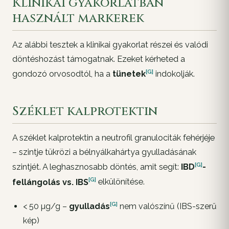
Klinikai gyakorlatban
használt markerek
Az alábbi tesztek a klinikai gyakorlat részei és valódi
döntéshozást támogatnak. Ezeket
kérheted
a
[G]
gondozó orvosodtól, ha a
tünetek
indokolják.
Széklet kalprotektin
A széklet kalprotektin a neutrofil granulociták fehérjéje
– szintje tükrözi a bélnyálkahártya gyulladásának
[G]
szintjét. A leghasznosabb döntés, amit segít:
IBD
-
[G]
fellángolás vs.
IBS
elkülönítése.
[G]
< 50 µg/g –
gyulladás
nem valószínű (IBS-szerű
kép)