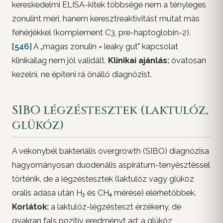
kereskedelmi ELISA-kitek többsége nem a tényleges
zonulint méri, hanem keresztreaktivitást mutat más
fehérjékkel (komplement C3, pre-haptoglobin-2).
[546]
A „magas zonulin = leaky gut" kapcsolat
klinikailag nem jól validált.
Klinikai ajánlás:
óvatosan
kezelni, ne építeni rá önálló diagnózist.
SIBO légzéstesztek (laktulóz,
glükóz)
A vékonybél bakteriális overgrowth (SIBO) diagnózisa
hagyományosan duodenális aspirátum-tenyésztéssel
történik, de a légzéstesztek (laktulóz vagy glükóz
oralis adása után H₂ és CH₄ mérése) elérhetőbbek.
Korlátok:
a laktulóz-légzésteszt érzékeny, de
gyakran fals pozitív eredményt ad; a glükóz