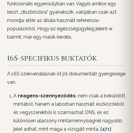
funkcionális egyensúlyban van. Vagyis amikor egy
teszt „diszbiózisra" gyanakszik, valójában csak azt
mondja:
eltér az általa használt referencia-
populációtól
. Hogy ez egészségügyileg jelent-e
bármit, már egy másik kérdés.
16S-specifikus buktatók
A 16S szekvenálásnak öt jól dokumentált gyengesége
van.
A
reagens-szennyeződés
: nem csak a beküldött
mintából, hanem a laborban használt eszközökből
és vegyszerekből is származhat DNS, és ez
különösen alacsony mintamennyiségnél nagyobb
jelet adhat, mint maga a vizsgált minta.
[471]