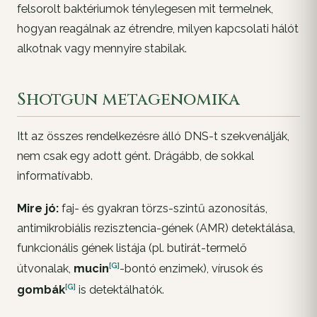
felsorolt baktériumok ténylegesen mit termelnek,
hogyan reagálnak az étrendre, milyen kapcsolati hálót
alkotnak vagy mennyire stabilak.
Shotgun metagenomika
Itt az összes rendelkezésre álló DNS-t szekvenálják,
nem csak egy adott gént. Drágább, de sokkal
informatívabb.
Mire jó:
faj- és gyakran törzs-szintű azonosítás,
antimikrobiális rezisztencia-gének (AMR) detektálása,
funkcionális gének listája (pl. butirát-termelő
[G]
útvonalak,
mucin
-bontó enzimek), vírusok és
[G]
gombák
is detektálhatók.