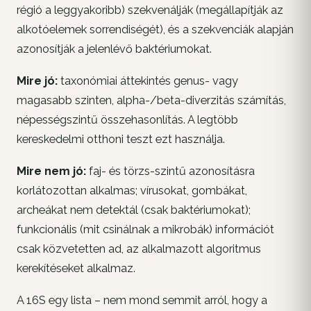
régió a leggyakoribb) szekvenálják (megállapítják az
alkotóelemek sorrendiségét), és a szekvenciák alapján
azonosítják a jelenlévő baktériumokat.
Mire jó:
taxonómiai áttekintés genus- vagy
magasabb szinten, alpha-/beta-diverzitás számítás,
népességszintű összehasonlítás. A legtöbb
kereskedelmi otthoni teszt ezt használja.
Mire nem jó:
faj- és törzs-szintű azonosításra
korlátozottan alkalmas; vírusokat, gombákat,
archeákat nem detektál (csak baktériumokat);
funkcionális (mit
csinálnak
a mikrobák) információt
csak közvetetten ad, az alkalmazott algoritmus
kerekítéseket alkalmaz.
A 16S egy
lista
– nem mond semmit arról, hogy a