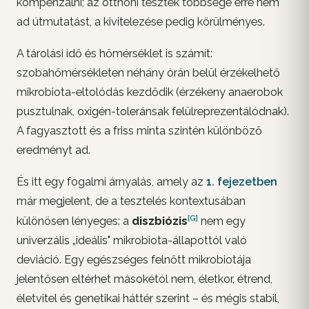
kompenzálni; az otthoni tesztek többsége erre nem
ad útmutatást, a kivitelezése pedig körülményes.
A tárolási idő és hőmérséklet is számít:
szobahőmérsékleten néhány órán belül érzékelhető
mikrobiota-eltolódás kezdődik (érzékeny anaerobok
pusztulnak, oxigén-toleránsak felülreprezentálódnak).
A fagyasztott és a friss minta szintén különböző
eredményt ad.
És itt egy fogalmi árnyalás, amely az
1. fejezetben
már megjelent, de a tesztelés kontextusában
[G]
különösen lényeges: a
diszbiózis
nem egy
univerzális „ideális" mikrobiota-állapottól való
deviáció. Egy egészséges felnőtt mikrobiotája
jelentősen eltérhet másokétól nem, életkor, étrend,
életvitel és genetikai háttér szerint – és mégis stabil,