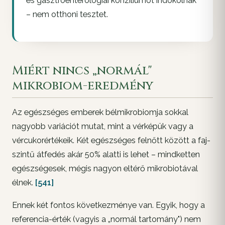
és gasztroenterológiai konzíliumot indokolnak
– nem otthoni tesztet.
Miért nincs „normál"
mikrobiom-eredmény
Az egészséges emberek bélmikrobiomja sokkal
nagyobb variációt mutat, mint a vérképük vagy a
vércukorértékeik. Két egészséges felnőtt között a faj-
szintű átfedés akár 50% alatti is lehet – mindketten
egészségesek, mégis nagyon eltérő mikrobiotával
élnek.
[541]
Ennek két fontos következménye van. Egyik, hogy a
referencia-érték (vagyis a „normál tartomány") nem