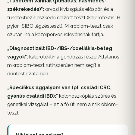
„Tüneteim vannak (puffadás, hasmenés-
székrekedés)":
orvosi kivizsgálás
először
, és a
tünetekhez illeszkedő
célzott
teszt (kalprotektin,
H.
pylori
, SIBO légzésteszt). Mikrobiom-teszt csak
ezután, ha a kezelporvos relevánsnak tartja.
„Diagnosztizált IBD-/IBS-/coeliákia-beteg
vagyok":
kalprotektin a gondozás része. Általános
mikrobiom-teszt rutinszerűen
nem
segít a
döntéshozatalban.
„Specifikus aggályom van (pl. családi CRC,
gyanús családi IBD):"
kolonoszkópiás szűrés és
genetikai vizsgálat – ez a fő út, nem a mikrobiom-
teszt.
Mit jelent ez nekem?