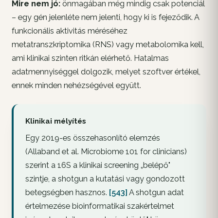
Mire nem jó:
önmagában még mindig csak
potenciál
– egy gén jelenléte nem jelenti, hogy ki is fejeződik. A
funkcionális aktivitás méréséhez
metatranszkriptomika (RNS) vagy metabolomika kell,
ami klinikai szinten ritkán elérhető. Hatalmas
adatmennyiséggel dolgozik, melyet szoftver értékel,
ennek minden nehézségével együtt.
Klinikai mélyítés
Egy 2019-es összehasonlító elemzés
(Allaband et al.
Microbiome 101 for clinicians
)
szerint a 16S a klinikai screening „belépő"
szintje, a shotgun a kutatási vagy gondozott
betegségben hasznos.
[543]
A shotgun adat
értelmezése bioinformatikai szakértelmet