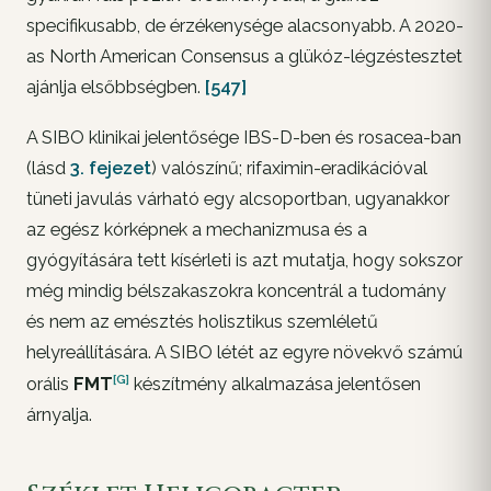
specifikusabb, de érzékenysége alacsonyabb. A 2020-
as North American Consensus a glükóz-légzéstesztet
ajánlja elsőbbségben.
[547]
A SIBO klinikai jelentősége IBS-D-ben és rosacea-ban
(lásd
3. fejezet
) valószínű; rifaximin-eradikációval
tüneti javulás várható egy alcsoportban, ugyanakkor
az egész kórképnek a mechanizmusa és a
gyógyítására tett kísérleti is azt mutatja, hogy sokszor
még mindig bélszakaszokra koncentrál a tudomány
és nem az emésztés holisztikus szemléletű
helyreállítására. A SIBO létét az egyre növekvő számú
[G]
orális
FMT
készítmény alkalmazása jelentősen
árnyalja.