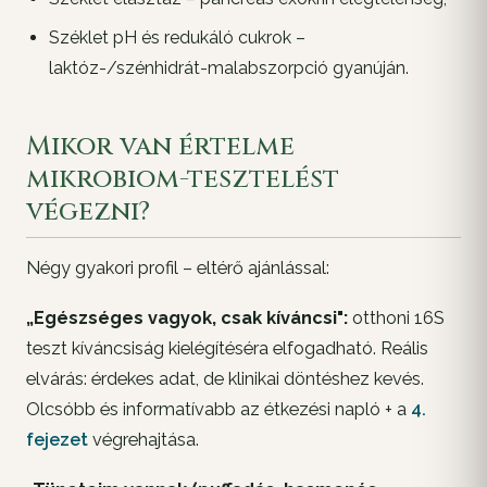
Széklet pH és redukáló cukrok –
laktóz-/szénhidrát-malabszorpció gyanúján.
Mikor van értelme
mikrobiom-tesztelést
végezni?
Négy gyakori profil – eltérő ajánlással:
„Egészséges vagyok, csak kíváncsi":
otthoni 16S
teszt kíváncsiság kielégítéséra elfogadható. Reális
elvárás: érdekes adat, de klinikai döntéshez kevés.
Olcsóbb és informatívabb az étkezési napló + a
4.
fejezet
végrehajtása.