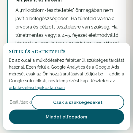
A „mikrobiom-teszteltetés" önmagában nem
javít a bélegészségeden. Ha tüneteid vannak:
orvosra és célzott tesztelésre van szükség. Ha
tünetmentes vagy: a 4–5. fejezet életmódváltó
lépései 10× annyit érnek, mint bármilyen otthoni
Sütik és adatkezelés
teszt eredménye. Ha mégis fizetnél egyet,
válaszd azt, amelyik nyers adatot is ad
Ez az oldal a működéséhez feltétlenül szükséges tárolást
használ. Ezen felül a Google Analytics és a Google Ads
(FASTQ), és ne azt, ami konkrét
mérését csak az Ön hozzájárulásával töltjük be — addig a
betegségdiagnózist vagy „varázs-étrend"
Google süti nélküli, névtelen jelzést kap. Részletek az
ajánlást ígér.
adatkezelési tájékoztatóban
.
Csak a szükségeseket
Beállítások
Hogyan értelmezz egy
Mindet elfogadom
laboreredményt