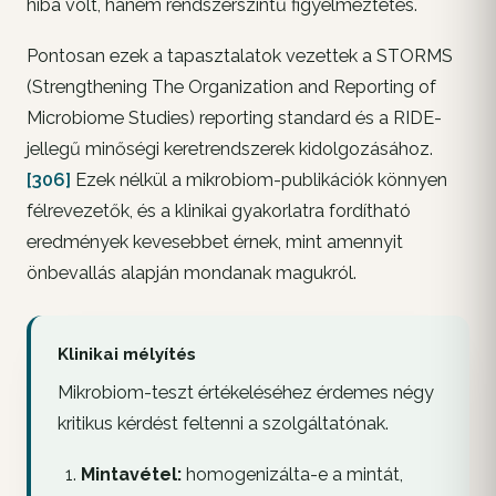
hiba volt, hanem rendszerszintű figyelmeztetés.
Pontosan ezek a tapasztalatok vezettek a STORMS
(Strengthening The Organization and Reporting of
Microbiome Studies) reporting standard és a RIDE-
jellegű minőségi keretrendszerek kidolgozásához.
[306]
Ezek nélkül a mikrobiom-publikációk könnyen
félrevezetők, és a klinikai gyakorlatra fordítható
eredmények kevesebbet érnek, mint amennyit
önbevallás alapján mondanak magukról.
Klinikai mélyítés
Mikrobiom-teszt értékeléséhez érdemes négy
kritikus kérdést feltenni a szolgáltatónak.
Mintavétel:
homogenizálta-e a mintát,