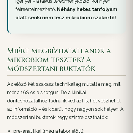
igényel – a laikus „eredményközlő" könnyen
félreértelmezhető.
Néhány hetes tanfolyam
alatt senki nem lesz mikrobiom szakértő!
Miért megbízhatatlanok a
mikrobiom-tesztek? A
módszertani buktatók
Az előző két szakasz technikailag mutatta meg,
mit
mér a 16S és a shotgun. De a klinikai
döntéshozatalhoz tudnunk kell azt is,
hol veszhet el
az információ – és kiderül, hogy nagyon sok helyen. A
módszertani buktatók négy szintre oszthatók:
pre-analitikai (még a labor előtt);