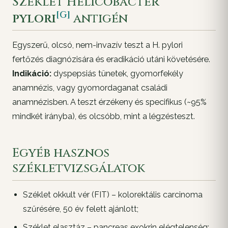
Széklet
Helicobacter
[G]
pylori
antigén
Egyszerű, olcsó, nem-invazív teszt a
H. pylori
fertőzés diagnózisára és eradikáció utáni követésére.
Indikáció:
dyspepsiás tünetek, gyomorfekély
anamnézis, vagy gyomordaganat családi
anamnézisben. A teszt érzékeny és specifikus (~95%
mindkét irányba), és olcsóbb, mint a légzésteszt.
Egyéb hasznos
székletvizsgálatok
Széklet okkult vér (FIT) – kolorektális carcinoma
szűrésére, 50 év felett ajánlott;
Széklet elasztáz – pancreas exokrin elégtelenség;