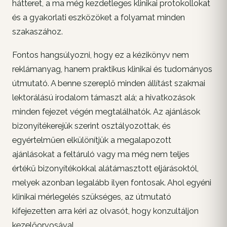
hátteret, a ma még kezdetleges klinikai protokollokat
és a gyakorlati eszközöket a folyamat minden
szakaszához.
Fontos hangsúlyozni, hogy ez a kézikönyv nem
reklámanyag, hanem praktikus klinikai és tudományos
útmutató. A benne szereplő minden állítást szakmai
lektorálású irodalom támaszt alá; a hivatkozások
minden fejezet végén megtalálhatók. Az ajánlások
bizonyítékerejük szerint osztályozottak, és
egyértelműen elkülönítjük a megalapozott
ajánlásokat a feltáruló vagy ma még nem teljes
értékű bizonyítékokkal alátámasztott eljárásoktól,
melyek azonban legalább ilyen fontosak. Ahol egyéni
klinikai mérlegelés szükséges, az útmutató
kifejezetten arra kéri az olvasót, hogy konzultáljon
kezelőorvosával.