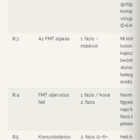
gyógyszer
kompatibi
vizsgála
(D•E•M•I)
III.3.
Az FMT eljárás
1. fázis –
Mi történi
indukció
kolonosz
kapszulá
beöntése
donor-el
betegbiz
érintő ad
III.4.
FMT utáni első
1. fázis / korai
Normális 
hét
2. fázis
figyelmez
napi tüne
fázis komp
jeleinek
III.5.
Konszolidációs
2. fázis (2–6+.
Heti bioló