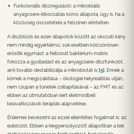
Funkcionális diszreguláció: a mikrobiális
anyagcsere-kibocsátás kóros állapota, úgy is, ha a
közösség összetétele a felszínen érintetlen.
A diszbiózis és ezen állapotok között az okozati irány
nem mindig egyértelmű; sok esetben kölcsönösen
erősítik egymást: a felborult baktérium-mátrix
fokozza a gyulladást és az anyagcsere-diszfunkciót,
ami tovább destabilizálja a mikrobiotát is
[5]
. Ennek a
körnek a megszakítása – ökológiai helyreállítás útján,
nem csupán a tünetek csillapításával – az FMT és az
ebben az útmutatóban leírt életmódbeli
beavatkozások terápiás alapvetése.
Érdemes bevezetni az ezzel ellentétes fogalmat is: az
eubiózist. Ebben a kiegyensúlyozott állapotban a bél