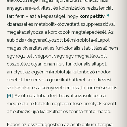
életközössége magas fajdiverzitást, funkcionális
anyagcsere-aktivitást és kolonizációs rezisztenciát
[G]
tart fenn – azt a képességet, hogy
kompetitív
kizárással és metabolit-közvetített szuppresszióval
megakadályozza a kórokozók megtelepedését. Az
eubiózis (kiegyensúlyozott bélmikrobiota-állapot,
magas diverzitással és funkcionális stabilitással) nem
egy rögzített végpont vagy egy meghatározott
összetétel; olyan dinamikus funkcionális állapot,
amelyet az egyén mikrobiotája különböző módon
érhet el, beleértve a genetikai hátteret, az étkezési
szokásokat és a környezetben lezajló történéseket is
[6]
. Az útmutatóban leírt beavatkozások célja a
megfelelő feltételek megteremtése, amelyek között
az eubiózis újra kialakulhat és fenntartható marad.
Ebben az összefüggésben az antibiotikum-terápia,