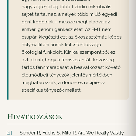
nagyságrendileg több tízbillió mikrobiális
sejtet tartalmaz, amelyek több millió egyedi
gént kódolnak – messze meghaladva az
emberi genom génkészletét. Az FMT nem
csupán kiegészíti ezt az ökoszisztémát; képes
helyreállítani annak kulcsfontosságú
ökológiai funkcióit. Klinikai szempontból ez
azt jelenti, hogy a transzplantált közösség
tartós fennmaradását a beavatkozást követő
életmódbeli tényezők jelentős mértékben
meghatározzák, a donor- és recipiens-
specifikus tényezők mellett.
Hivatkozások
[1]
Sender R, Fuchs S, Milo R. Are We Really Vastly