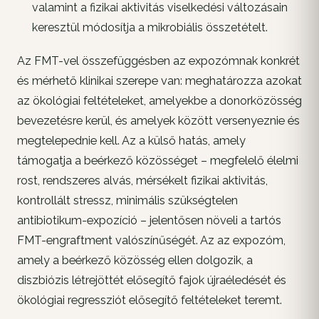
valamint a fizikai aktivitás viselkedési változásain
keresztül módosítja a mikrobiális összetételt.
Az FMT-vel összefüggésben az expozómnak konkrét
és mérhető klinikai szerepe van: meghatározza azokat
az ökológiai feltételeket, amelyekbe a donorközösség
bevezetésre kerül, és amelyek között versenyeznie és
megtelepednie kell. Az a külső hatás, amely
támogatja a beérkező közösséget – megfelelő élelmi
rost, rendszeres alvás, mérsékelt fizikai aktivitás,
kontrollált stressz, minimális szükségtelen
antibiotikum-expozíció – jelentősen növeli a tartós
FMT-engraftment valószínűségét. Az az expozóm,
amely a beérkező közösség ellen dolgozik, a
diszbiózis létrejöttét elősegítő fajok újraéledését és
ökológiai regressziót elősegítő feltételeket teremt.