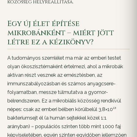
közösség helyreállítása.
Egy új élet építése
mikrobánként – miért jött
létre ez a kézikönyv?
A tudományos szemlélet ma már az emberi testet
olyan ökoszisztémaként értelmezi, ahol a mikrobák
aktívan részt vesznek az emésztésben, az
immunszabályozásban és számos anyagcsere-
folyamatban, messze túlmutatva a gyomor-
bélrendszeren. Ez a mikrobiális közösség rendkívül
népes: csak az emberi bélben körülbelül 3,8×10¹³
bakteriumsejt él (a humán sejtekkel közel 1:1
arányban) – populációs szinten több mint 1000 faj
képviseletében, egyén szinten egyidőben jellemzően