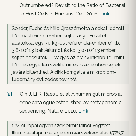
Outnumbered? Revisiting the Ratio of Bacterial
to Host Cells in Humans. Cell. 2016.
Link
Sender, Fuchs és Milo újraszámolta a sokat idézett
10:1 baktérium–emberi sejt arányt. Frissített
adatokkal egy 70 kg-os „referencia-emberre” kb.
3,8×10^13 baktériumot és kb. 3,0×10^13 emberi
sejtet becsültek — vagyis az arány inkább 1:1, mint
10:1, és egyetlen székletürítés is az emberi sejtek
javára billentheti. A cikk korrigálta a mikrobiom-
tudomány évtizedes tévhitét.
[2]
Qin J, Li R, Raes J et al. A human gut microbial
gene catalogue established by metagenomic
sequencing. Nature. 2010.
Link
124 európai egyén székletmintáiból végzett
Illumina-alapú metagenomikai szekvenálás (576,7