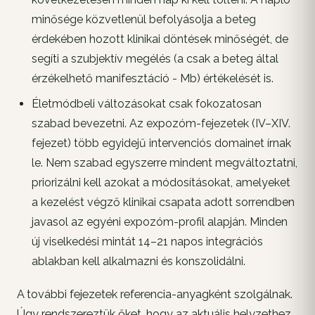
minősége közvetlenül befolyásolja a beteg
érdekében hozott klinikai döntések minőségét, de
segíti a szubjektív megélés (a csak a beteg által
érzékelhető manifesztáció - Mb) értékelését is.
Életmódbeli változásokat csak fokozatosan
szabad bevezetni. Az expozóm-fejezetek (IV–XIV.
fejezet) több egyidejű intervenciós domainet írnak
le. Nem szabad egyszerre mindent megváltoztatni,
priorizálni kell azokat a módosításokat, amelyeket
a kezelést végző klinikai csapata adott sorrendben
javasol az egyéni expozóm-profil alapján. Minden
új viselkedési mintát 14–21 napos integrációs
ablakban kell alkalmazni és konszolidálni.
A további fejezetek referencia-anyagként szolgálnak.
Úgy rendszereztük őket, hogy az aktuális helyzethez