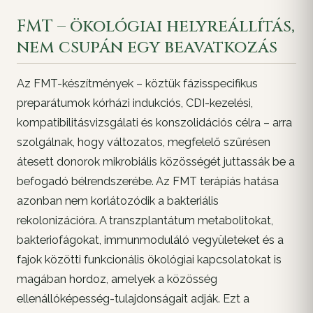
FMT – ökológiai helyreállítás,
nem csupán egy beavatkozás
Az FMT-készítmények – köztük fázisspecifikus
preparátumok kórházi indukciós, CDI-kezelési,
kompatibilitásvizsgálati és konszolidációs célra – arra
szolgálnak, hogy változatos, megfelelő szűrésen
átesett donorok mikrobiális közösségét juttassák be a
befogadó bélrendszerébe. Az FMT terápiás hatása
azonban nem korlátozódik a bakteriális
rekolonizációra. A transzplantátum metabolitokat,
bakteriofágokat, immunmoduláló vegyületeket és a
fajok közötti funkcionális ökológiai kapcsolatokat is
magában hordoz, amelyek a közösség
ellenállóképesség-tulajdonságait adják. Ezt a