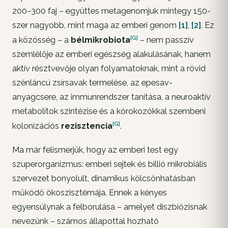
200–300 faj – együttes metagenomjuk mintegy 150-
szer nagyobb, mint maga az emberi genom
[1]
,
[2]
. Ez
[G]
a közösség – a
bélmikrobiota
– nem passzív
szemlélője az emberi egészség alakulásának, hanem
aktív résztvevője olyan folyamatoknak, mint a rövid
szénláncú zsírsavak termelése, az epesav-
anyagcsere, az immunrendszer tanítása, a neuroaktív
metabolitok szintézise és a kórokozókkal szembeni
[G]
kolonizációs
rezisztencia
.
Ma már felismerjük, hogy az emberi test egy
szuperorganizmus: emberi sejtek és billió mikrobiális
szervezet bonyolult, dinamikus kölcsönhatásban
működő ökoszisztémája. Ennek a kényes
egyensúlynak a felborulása – amelyet diszbiózisnak
nevezünk – számos állapottal hozható