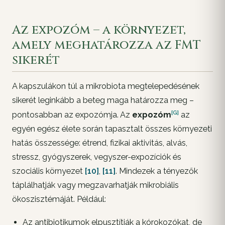
Az expozóm – a környezet,
amely meghatározza az FMT
sikerét
A kapszulákon túl a mikrobiota megtelepedésének
sikerét leginkább a beteg maga határozza meg –
[G]
pontosabban az expozómja. Az
expozóm
az
egyén egész élete során tapasztalt összes környezeti
hatás összessége: étrend, fizikai aktivitás, alvás,
stressz, gyógyszerek, vegyszer-expozíciók és
szociális környezet
[10]
,
[11]
. Mindezek a tényezők
táplálhatják vagy megzavarhatják mikrobiális
ökoszisztémáját. Például:
Az antibiotikumok elpusztítják a kórokozókat, de