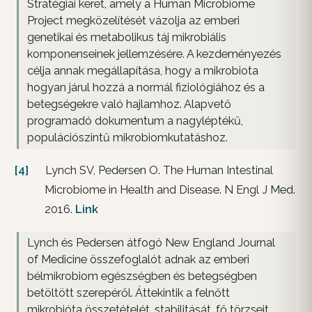
Stratégiai keret, amely a Human Microbiome
Project megközelítését vázolja az emberi
genetikai és metabolikus táj mikrobiális
komponenseinek jellemzésére. A kezdeményezés
célja annak megállapítása, hogy a mikrobiota
hogyan járul hozzá a normál fiziológiához és a
betegségekre való hajlamhoz. Alapvető
programadó dokumentum a nagyléptékű,
populációszintű mikrobiomkutatáshoz.
[4]
Lynch SV, Pedersen O. The Human Intestinal
Microbiome in Health and Disease. N Engl J Med.
2016.
Link
Lynch és Pedersen átfogó New England Journal
of Medicine összefoglalót adnak az emberi
bélmikrobiom egészségben és betegségben
betöltött szerepéről. Áttekintik a felnőtt
mikrobióta összetételét, stabilitását, fő törzseit