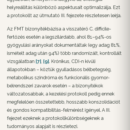
helyreállítás különböző aspektusait optimalizálja. Ezt
a protokollt az útmutató III. fejezete részletesen leírja.
Az FMT bizonyítékbázisa a visszatérő
C. difficile
-
fertőzés esetén a legszilárdabb, ahol 81–94%-os
gyógyulási arányokat dokumentáltak (egy adag 81%,
ismételt adag után 94%) több randomizált, kontrollált
vizsgálatban
[7]
,
[9]
. Krónikus, CDI-n kívüli
állapotokban – köztük gyulladásos bélbetegség,
metabolikus szindróma és funkcionális gyomor-
bélrendszeri zavarok esetén – a bizonyítékok
változatosabbak, a kezelési protokoll pedig ennek
megfelelően összetettebb, hosszabb konszolidációt
és gondos kompatibilitás-felmérést igényel. A III.
fejezet ezeknek a protokollkülönbségeknek a
tudományos alapjait is részletezi.