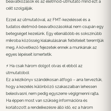
beavatkozások és az életmód-útmutató mind ezt a
célt szolgálják.
Ezzel az útmutatóval, az FMT-kezeléssel és a
tudatos életmód-beavatkozásokkal nem csupán egy
betegséget kezelünk. Egy ellenállóbb és sokszínűbb
mikroba közösség kialakulásának feltételeit teremtjük
meg. A következő fejezetek ennek a munkának az
egyes lépéseit ismertetik.
⚡ Ha csak három dolgot olvas el ebből az
útmutatóból
Ez a kézikönyv szándékosan átfogó – arra terveztük,
hogy a kezelés különböző szakaszaiban lehessen
beleolvasni, nem pedig egyszerre végigmenni rajta.
Ha éppen most van szükség információra és
korlátozott a rendelkezésre álló idő, ez a három