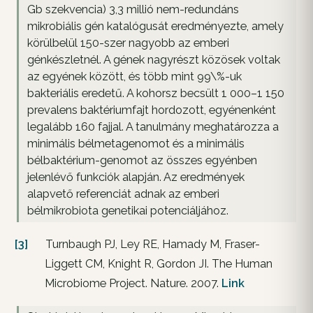
Gb szekvencia) 3,3 millió nem-redundáns
mikrobiális gén katalógusát eredményezte, amely
körülbelül 150-szer nagyobb az emberi
génkészletnél. A gének nagyrészt közösek voltak
az egyének között, és több mint 99\%-uk
bakteriális eredetű. A kohorsz becsült 1 000–1 150
prevalens baktériumfajt hordozott, egyénenként
legalább 160 fajjal. A tanulmány meghatározza a
minimális bélmetagenomot és a minimális
bélbaktérium-genomot az összes egyénben
jelenlévő funkciók alapján. Az eredmények
alapvető referenciát adnak az emberi
bélmikrobiota genetikai potenciáljához.
[3]
Turnbaugh PJ, Ley RE, Hamady M, Fraser-
Liggett CM, Knight R, Gordon JI. The Human
Microbiome Project. Nature. 2007.
Link