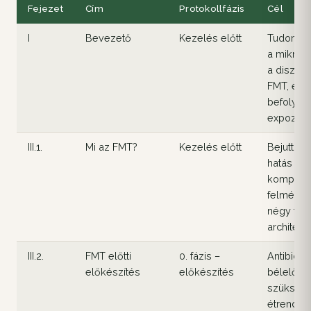
Fejezet
Cím
Protokollfázis
Cél
I
Bevezető
Kezelés előtt
Tudomány
a mikrobio
a diszbió
FMT, és 
befolyáso
expozóm 
III.1.
Mi az FMT?
Kezelés előtt
Bejuttatás
hatás kap
kompatibi
felmérési
négy fázi
architekt
III.2.
FMT előtti
0. fázis –
Antibiot
előkészítés
előkészítés
bélelőké
szükség
étrendi e