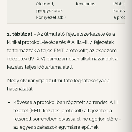
életmód,
fenntartás
főbb tény
gyógyszerek,
kereszth
környezet stb.)
a protoko
1. táblázat
– Az útmutató fejezetszerkezete és a
klinikai protokoll-leképezés # A III.1–III.7. fejezetek
tartalmazzák a teljes FMT-protokollt; az expozóm-
fejezetek (IV–XIV) párhuzamosan alkalmazandók a
kezelés teljes időtartama alatt
Négy elv irányítja az útmutató leghatékonyabb
használatát:
Kövesse a protokollban rögzített sorrendet! A III.
fejezet (FMT-kezelési protokoll) alfejezeteit a
felsorolt sorrendben olvassa el, ne ugorjon előre –
az egyes szakaszok egymásra épülnek.