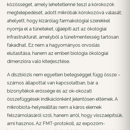
közösséget, amely lehetetlenné teszi a kórokozók
megtelepedését, adott mikróbák kórokozóvá válását;
ahelyett, hogy kizárólag farmakológiai szerekkel
nyomja el a tüneteket, újjáépíti azt az ökológiai
infrastruktúrát, amelyből a tünetmentesség tartósan
fakadhat. Ez nem a hagyományos orvoslás
elutasítása, hanem az emberi biológia ökológiai
dimenzióra való kiterjesztése.
A diszbiózis nem egyetlen betegséggel függ össze –
számos állapottal van kapcsolatban, bár a
bizonyítékok erőssége és az ok-okozati
összefüggések indikációnként jelentősen eltérnek. A
mikrobiota-helyreállítás nem a káros elemek
felszámolásáról szól, hanem arról, hogy visszaépítsük,
ami hasznos. Az FMT-protokoll, az expozóm-