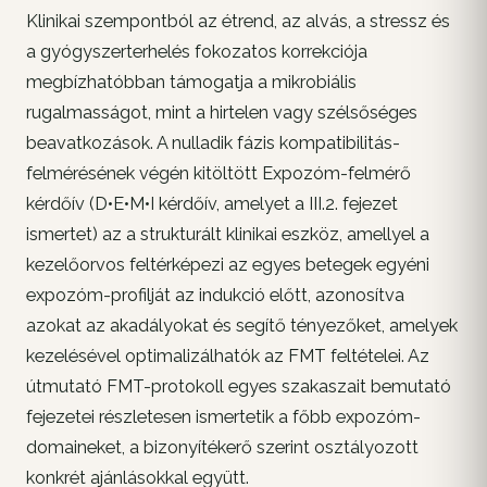
Klinikai szempontból az étrend, az alvás, a stressz és
a gyógyszerterhelés fokozatos korrekciója
megbízhatóbban támogatja a mikrobiális
rugalmasságot, mint a hirtelen vagy szélsőséges
beavatkozások. A nulladik fázis kompatibilitás-
felmérésének végén kitöltött Expozóm-felmérő
kérdőív (D•E•M•I kérdőív, amelyet a III.2. fejezet
ismertet) az a strukturált klinikai eszköz, amellyel a
kezelőorvos feltérképezi az egyes betegek egyéni
expozóm-profilját az indukció előtt, azonosítva
azokat az akadályokat és segítő tényezőket, amelyek
kezelésével optimalizálhatók az FMT feltételei. Az
útmutató FMT-protokoll egyes szakaszait bemutató
fejezetei részletesen ismertetik a főbb expozóm-
domaineket, a bizonyítékerő szerint osztályozott
konkrét ajánlásokkal együtt.