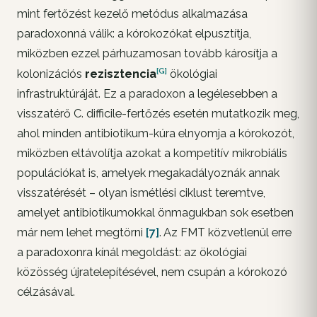
mint fertőzést kezelő metódus alkalmazása
paradoxonná válik: a kórokozókat elpusztítja,
miközben ezzel párhuzamosan tovább károsítja a
[G]
kolonizációs
rezisztencia
ökológiai
infrastruktúráját. Ez a paradoxon a legélesebben a
visszatérő
C. difficile
-fertőzés esetén mutatkozik meg,
ahol minden antibiotikum-kúra elnyomja a kórokozót,
miközben eltávolítja azokat a kompetitív mikrobiális
populációkat is, amelyek megakadályoznák annak
visszatérését – olyan ismétlési ciklust teremtve,
amelyet antibiotikumokkal önmagukban sok esetben
már nem lehet megtörni
[7]
. Az FMT közvetlenül erre
a paradoxonra kínál megoldást: az ökológiai
közösség újratelepítésével, nem csupán a kórokozó
célzásával.