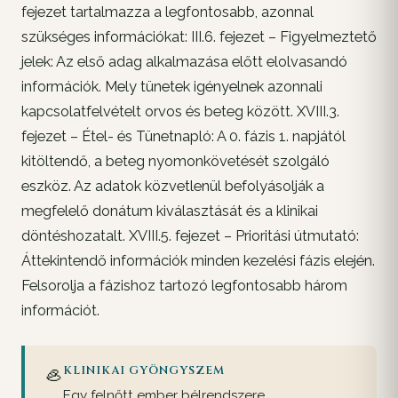
fejezet tartalmazza a legfontosabb, azonnal
szükséges információkat: III.6. fejezet – Figyelmeztető
jelek: Az első adag alkalmazása előtt elolvasandó
információk. Mely tünetek igényelnek azonnali
kapcsolatfelvételt orvos és beteg között. XVIII.3.
fejezet – Étel- és Tünetnapló: A 0. fázis 1. napjától
kitöltendő, a beteg nyomonkövetését szolgáló
eszköz. Az adatok közvetlenül befolyásolják a
megfelelő donátum kiválasztását és a klinikai
döntéshozatalt. XVIII.5. fejezet – Prioritási útmutató:
Áttekintendő információk minden kezelési fázis elején.
Felsorolja a fázishoz tartozó legfontosabb három
információt.
🦪
KLINIKAI GYÖNGYSZEM
Egy felnőtt ember bélrendszere