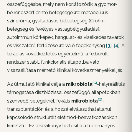
összefüggésbe, mely nem korlátozódik a gyomor-
bélrendszert érintő betegségekre: metabolikus
szindróma, gyulladásos bélbetegség (Crohn-
betegség és fekélyes vastagbélgyulladás),
autoimmun kórképek, hangulat- és viselkedészavarok
és visszatérő fertőzésekre való fogékonyság
[3]
,
[4]
. A
terápiás következtetés egyértelmű: a felborult
rendszer stabil, funkcionális állapotba való
visszaállítása mérhető klinikai következményekkel jár.
[G]
Az útmutató klinikai célja a
mikrobiota
-helyreállítás
támogatása diszbiózissal összefüggő állapotokban
[G]
szenvedő betegeknél, fekális
mikrobiota
-
transzplantáción és a hozzá elválaszthatatlanul
kapcsolódó strukturált életmód-beavatkozásokon
keresztül. Ez a kézikönyv biztosítja a tudományos