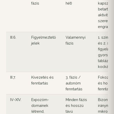
fázis
hét)
kapszul
betartása
aktivitás
szerepe 
engraftm
III.6.
Figyelmeztető
Valamennyi
1. szintű
jelek
fázis
és 2. szi
figyelmez
gyors ref
táblázat;
kockázat
III.7.
Kivezetés és
3. fázis /
Fokozato
fenntartás
autonóm
és hossz
fenntartás
fenntartá
IV–XIV.
Expozóm-
Minden fázis
Bizonyít
domainek
és hosszú
iránymuta
(étrend,
távú
mikrobiom