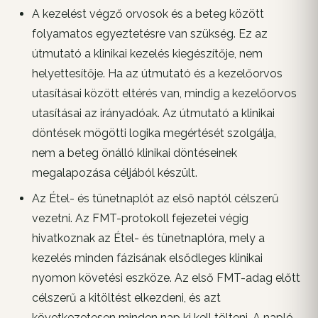
A kezelést végző orvosok és a beteg között
folyamatos egyeztetésre van szükség. Ez az
útmutató a klinikai kezelés kiegészítője, nem
helyettesítője. Ha az útmutató és a kezelőorvos
utasításai között eltérés van, mindig a kezelőorvos
utasításai az irányadóak. Az útmutató a klinikai
döntések mögötti logika megértését szolgálja,
nem a beteg önálló klinikai döntéseinek
megalapozása céljából készült.
Az Étel- és tünetnaplót az első naptól célszerű
vezetni. Az FMT-protokoll fejezetei végig
hivatkoznak az Étel- és tünetnaplóra, mely a
kezelés minden fázisának elsődleges klinikai
nyomon követési eszköze. Az első FMT-adag előtt
célszerű a kitöltést elkezdeni, és azt
következetesen minden nap ki kell tölteni. A napló