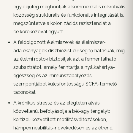
egyidejűleg megbontják a kommenzális mikrobiális
közösség strukturális és funkcionális integritását is,
megszüntetve a kolonizációs rezisztenciát a
célkórokozóval együtt.
A feldolgozott élelmiszerek és élelmiszer-
adalékanyagok diszbiózist elősegítő hatásúak, míg
az élelmi rostok biztosítják azt a fermentálható
szubsztrátot, amely fenntartja a nyálkahártya-
egészség és az immunszabályozás
szempontjából kulcsfontosságú SCFA-termelő
taxonokat.
A krónikus stressz és az elégtelen alvás
közvetlenül befolyásolja a bél-agy tengelyt:
kortizol-közvetített motilitásváltozásokon,
hámpermeabilitás-növekedésen és az étrend,