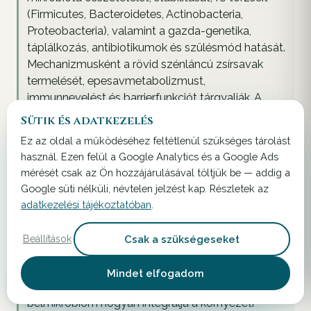
(Firmicutes, Bacteroidetes, Actinobacteria,
Proteobacteria), valamint a gazda-genetika,
táplálkozás, antibiotikumok és szülésmód hatását.
Mechanizmusként a rövid szénláncú zsírsavak
termelését, epesavmetabolizmust,
immunnevelést és barrierfunkciót tárgyalják. A
betegségasszociációkat IBD, obesitas, 2-es típusú
Sütik és adatkezelés
diabétesz, atherosclerosis, allergia és C. difficile-
Ez az oldal a működéséhez feltétlenül szükséges tárolást
fertőzés kapcsán mutatják be. A mikrobiomot
használ. Ezen felül a Google Analytics és a Google Ads
étrenddel, pre/probiotikumokkal és FMT-vel
mérését csak az Ön hozzájárulásával töltjük be — addig a
modulálható terápiás célpontként pozicionálják.
Google süti nélküli, névtelen jelzést kap. Részletek az
adatkezelési tájékoztatóban
.
[5]
Thaiss CA, Zmora N, Levy M, Elinav E. The
microbiome and innate immunity. Nature. 2016.
Csak a szükségeseket
Beállítások
Link
Mindet elfogadom
Mechanisztikus áttekintés arról, hogy a
bélmikrobiom hogyan integrálja a környezeti