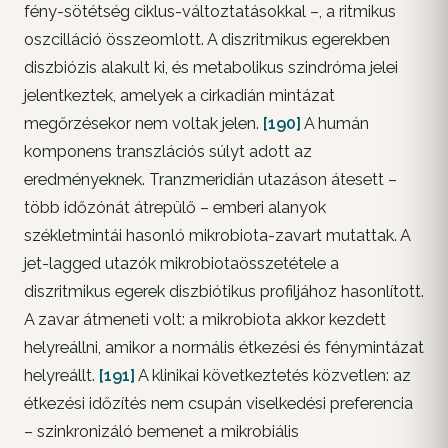
fény-sötétség ciklus-változtatásokkal –, a ritmikus
oszcilláció összeomlott. A diszritmikus egerekben
diszbiózis alakult ki, és metabolikus szindróma jelei
jelentkeztek, amelyek a cirkadián mintázat
megőrzésekor nem voltak jelen.
[190]
A humán
komponens transzlációs súlyt adott az
eredményeknek. Tranzmeridián utazáson átesett –
több időzónát átrepülő – emberi alanyok
székletmintái hasonló mikrobiota-zavart mutattak. A
jet-lagged utazók mikrobiotaösszetétele a
diszritmikus egerek diszbiótikus profiljához hasonlított.
A zavar átmeneti volt: a mikrobiota akkor kezdett
helyreállni, amikor a normális étkezési és fénymintázat
helyreállt.
[191]
A klinikai következtetés közvetlen: az
étkezési időzítés nem csupán viselkedési preferencia
– szinkronizáló bemenet a mikrobiális