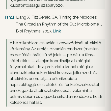
kulcsfontosságú szabályozói.
[191]
Liang X, FitzGerald GA. Timing the Microbes:
The Circadian Rhythm of the Gut Microbiome. J
Biol Rhythms. 2017.
Link
A bélmikrobiom cirkadián szerveződését áttekintő
közlemény. Az emlős cirkadián rendszer (mester-
és perifériás órák) külső jelek — például a fény-
sötét ciklus — alapján koordinálja a biológiai
folyamatokat, de a prokarióta kronobiológia a
cianobaktériumokon kívül kevéssé jellemzett. Az
áttekintés bemutatja a bélmikrobiota
napszakfüggő összetétel- és funkciószerkezetét,
ennek gazda általi szabályozását, valamint a
bélmikrobiom és a gazda cirkadián rendszere közti
kölcsönös hatást.