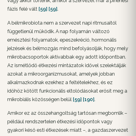
vagy akkor történik, amikor a szervezet már a pihenési
fázis felé vált
[59]
[59]
.
A bélmikrobiota nem a szervezet napi ritmusaitól
függetlenül működik. A nap folyamán változó
emésztési folyamatok, epeszekréció, hormonális
jelzések és bélmozgás mind befolyásolják, hogy mely
mikrobacsoportok aktívabbak egy adott időpontban.
Az ismétlődő étkezési mintázatok idővel szelektálják
azokat a mikroorganizmusokat, amelyek jobban
alkalmazkodnak ezekhez a feltételekhez, és ez
időhöz kötött funkcionális eltolódásokat erősít meg a
mikrobiális közösségen belül
[59]
[190]
.
Amikor ez az összehangoltság tartósan megbomlik –
például rendszertelen étkezési időpontok vagy
gyakori késő esti étkezések miatt –, a gazdaszervezet