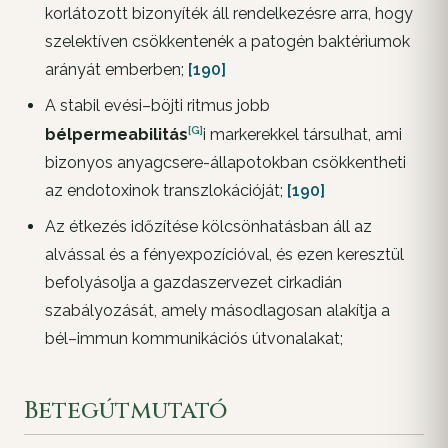
korlátozott bizonyíték áll rendelkezésre arra, hogy
szelektíven csökkentenék a patogén baktériumok
arányát emberben;
[190]
A stabil evési–böjti ritmus jobb
[G]
bélpermeabilitás
i markerekkel társulhat, ami
bizonyos anyagcsere-állapotokban csökkentheti
az endotoxinok transzlokációját;
[190]
Az étkezés időzítése kölcsönhatásban áll az
alvással és a fényexpozícióval, és ezen keresztül
befolyásolja a gazdaszervezet cirkadián
szabályozását, amely másodlagosan alakítja a
bél–immun kommunikációs útvonalakat;
Betegútmutató