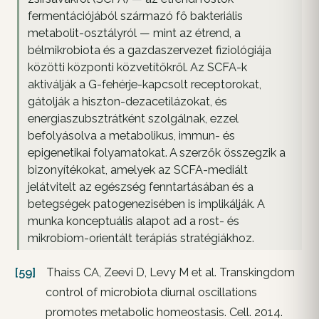
fermentációjából származó fő bakteriális
metabolit-osztályról — mint az étrend, a
bélmikrobiota és a gazdaszervezet fiziológiája
közötti központi közvetítőkről. Az SCFA-k
aktiválják a G-fehérje-kapcsolt receptorokat,
gátolják a hiszton-dezacetilázokat, és
energiaszubsztrátként szolgálnak, ezzel
befolyásolva a metabolikus, immun- és
epigenetikai folyamatokat. A szerzők összegzik a
bizonyítékokat, amelyek az SCFA-mediált
jelátvitelt az egészség fenntartásában és a
betegségek patogenezisében is implikálják. A
munka konceptuális alapot ad a rost- és
mikrobiom-orientált terápiás stratégiákhoz.
[59]
Thaiss CA, Zeevi D, Levy M et al. Transkingdom
control of microbiota diurnal oscillations
promotes metabolic homeostasis. Cell. 2014.