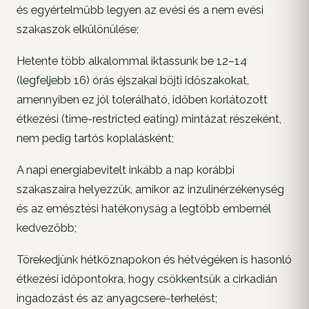
és egyértelműbb legyen az evési és a nem evési
szakaszok elkülönülése;
Hetente több alkalommal iktassunk be 12–14
(legfeljebb 16) órás éjszakai böjti időszakokat,
amennyiben ez jól tolerálható, időben korlátozott
étkezési (time-restricted eating) mintázat részeként,
nem pedig tartós koplalásként;
A napi energiabevitelt inkább a nap korábbi
szakaszaira helyezzük, amikor az inzulinérzékenység
és az emésztési hatékonyság a legtöbb embernél
kedvezőbb;
Törekedjünk hétköznapokon és hétvégéken is hasonló
étkezési időpontokra, hogy csökkentsük a cirkadián
ingadozást és az anyagcsere-terhelést;