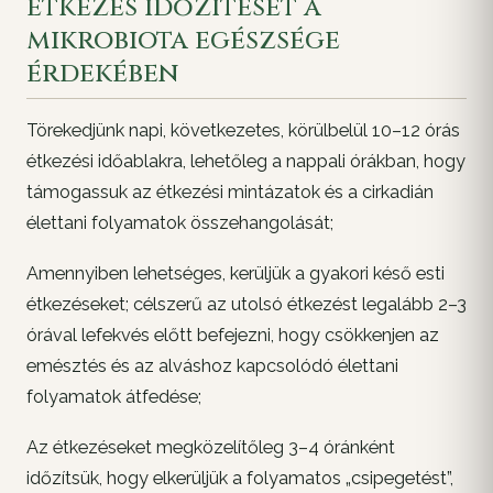
étkezés időzítését a
mikrobiota egészsége
érdekében
Törekedjünk napi, következetes, körülbelül 10–12 órás
étkezési időablakra, lehetőleg a nappali órákban, hogy
támogassuk az étkezési mintázatok és a cirkadián
élettani folyamatok összehangolását;
Amennyiben lehetséges, kerüljük a gyakori késő esti
étkezéseket; célszerű az utolsó étkezést legalább 2–3
órával lefekvés előtt befejezni, hogy csökkenjen az
emésztés és az alváshoz kapcsolódó élettani
folyamatok átfedése;
Az étkezéseket megközelítőleg 3–4 óránként
időzítsük, hogy elkerüljük a folyamatos „csipegetést”,