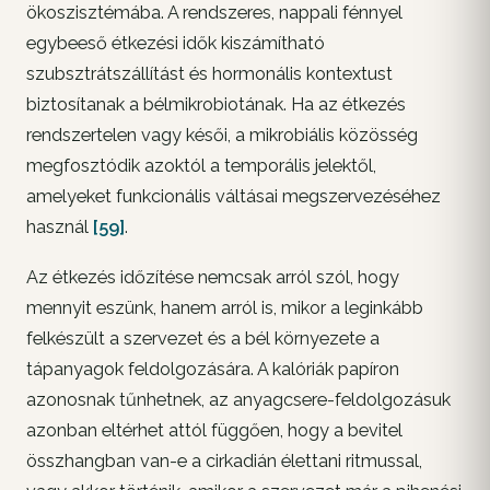
ökoszisztémába. A rendszeres, nappali fénnyel
egybeeső étkezési idők kiszámítható
szubsztrátszállítást és hormonális kontextust
biztosítanak a bélmikrobiotának. Ha az étkezés
rendszertelen vagy késői, a mikrobiális közösség
megfosztódik azoktól a temporális jelektől,
amelyeket funkcionális váltásai megszervezéséhez
használ
[59]
.
Az étkezés időzítése nemcsak arról szól, hogy
mennyit eszünk, hanem arról is, mikor a leginkább
felkészült a szervezet és a bél környezete a
tápanyagok feldolgozására. A kalóriák papíron
azonosnak tűnhetnek, az anyagcsere-feldolgozásuk
azonban eltérhet attól függően, hogy a bevitel
összhangban van-e a cirkadián élettani ritmussal,