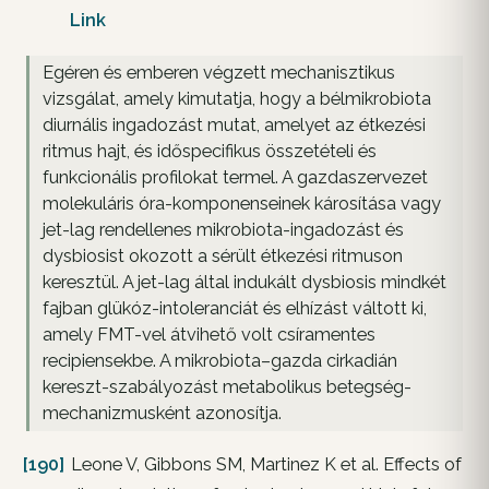
Link
Egéren és emberen végzett mechanisztikus
vizsgálat, amely kimutatja, hogy a bélmikrobiota
diurnális ingadozást mutat, amelyet az étkezési
ritmus hajt, és időspecifikus összetételi és
funkcionális profilokat termel. A gazdaszervezet
molekuláris óra-komponenseinek károsítása vagy
jet-lag rendellenes mikrobiota-ingadozást és
dysbiosist okozott a sérült étkezési ritmuson
keresztül. A jet-lag által indukált dysbiosis mindkét
fajban glükóz-intoleranciát és elhízást váltott ki,
amely FMT-vel átvihető volt csíramentes
recipiensekbe. A mikrobiota–gazda cirkadián
kereszt-szabályozást metabolikus betegség-
mechanizmusként azonosítja.
[190]
Leone V, Gibbons SM, Martinez K et al. Effects of