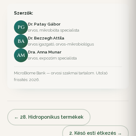
Szerzők:
Dr. Patay Gábor
PG
orvos, mikrobióta specialista
Dr. Bezzegh Attila
BA
orvos igazgató, orvos-mikrobiológus
Dra. Anna Munar
AM
orvos, expozóm specialista
MicroBiome Bank — orvosi szakmai tartalom. Utolsó
frissítés: 2026.
← 28. Hidroponikus termékek
2. Késő esti étkezés →