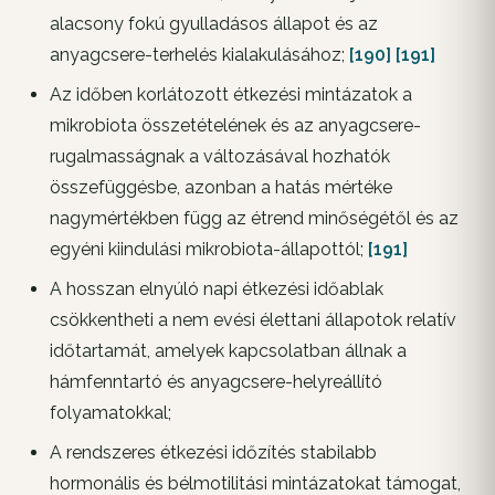
alacsony fokú gyulladásos állapot és az
anyagcsere-terhelés kialakulásához;
[190]
[191]
Az időben korlátozott étkezési mintázatok a
mikrobiota összetételének és az anyagcsere-
rugalmasságnak a változásával hozhatók
összefüggésbe, azonban a hatás mértéke
nagymértékben függ az étrend minőségétől és az
egyéni kiindulási mikrobiota-állapottól;
[191]
A hosszan elnyúló napi étkezési időablak
csökkentheti a nem evési élettani állapotok relatív
időtartamát, amelyek kapcsolatban állnak a
hámfenntartó és anyagcsere-helyreállító
folyamatokkal;
A rendszeres étkezési időzítés stabilabb
hormonális és bélmotilitási mintázatokat támogat,