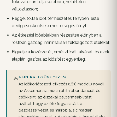
fokozatosan tolja korábbra, ne hirtelen
változtasson;
Reggel töltse időt természetes fényben, este
pedig csökkentse a mesterséges fényt;
Az étkezési időablakban részesítse előnyben a
rostban gazdag, minimálisan feldolgozott ételeket;
Figyelje a közérzetét, emésztését, alvását, és ezek
alapján igazítsa az időzítést egyénileg.
🦪
KLINIKAI GYÖNGYSZEM
Az időkorlátozott étkezés (16:8 modell) növeli
az Akkermansia muciniphila abundanciát és
csökkenti az éjszakai bélpermeabilitást
azáltal, hogy az ételfogyasztást a
gazdaszervezet és mikrobiális cirkadián
ritmusokhoz igazítja. A mikrobiota összetétele