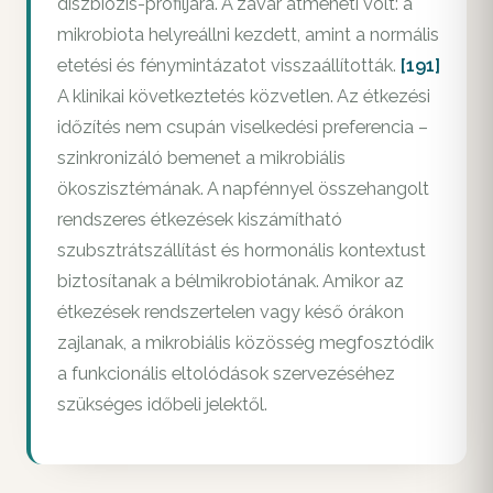
diszbiózis-profiljára. A zavar átmeneti volt: a
mikrobiota helyreállni kezdett, amint a normális
etetési és fénymintázatot visszaállították.
[191]
A klinikai következtetés közvetlen. Az étkezési
időzítés nem csupán viselkedési preferencia –
szinkronizáló bemenet a mikrobiális
ökoszisztémának. A napfénnyel összehangolt
rendszeres étkezések kiszámítható
szubsztrátszállítást és hormonális kontextust
biztosítanak a bélmikrobiotának. Amikor az
étkezések rendszertelen vagy késő órákon
zajlanak, a mikrobiális közösség megfosztódik
a funkcionális eltolódások szervezéséhez
szükséges időbeli jelektől.