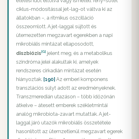
etetési időt eltolva vagy ismételt fény–sötét
ciklus-módosítással jet-lag-ot váltva ki az
állatokban –, a ritmikus oszcilláció
összeomlott. A jet-laggal sújtott és
ütemezetten megzavart egerekben a napi
mikrobiális mintázat ellaposodott,
[G]
diszbiózis
jelent meg, és a metabolikus
szindróma jelei alakultak ki, amelyek
rendszeres cirkadián mintázat esetén
hiányoztak.
[190]
Az emberi komponens
transzlációs súlyt adott az eredményeknek.
Transzmeredián utazáson – több időzónán
átkelve – átesett emberek székletmintái
analóg mikrobiota-zavart mutattak. A jet-
laggal járó utazók mikrobiális összetétele
hasonlított az ütemzetlenül megzavart egerek