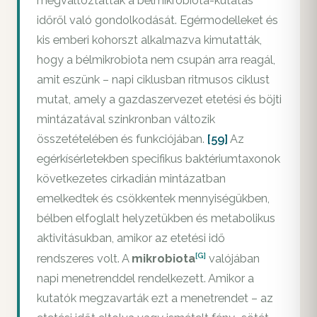
megváltoztatták a bélmikrobiota-kutatás
időről való gondolkodását. Egérmodelleket és
kis emberi kohorszt alkalmazva kimutatták,
hogy a bélmikrobiota nem csupán arra reagál,
amit eszünk – napi ciklusban ritmusos ciklust
mutat, amely a gazdaszervezet etetési és böjti
mintázatával szinkronban változik
összetételében és funkciójában.
[59]
Az
egérkísérletekben specifikus baktériumtaxonok
következetes cirkadián mintázatban
emelkedtek és csökkentek mennyiségükben,
bélben elfoglalt helyzetükben és metabolikus
aktivitásukban, amikor az etetési idő
[G]
rendszeres volt. A
mikrobiota
valójában
napi menetrenddel rendelkezett. Amikor a
kutatók megzavarták ezt a menetrendet – az