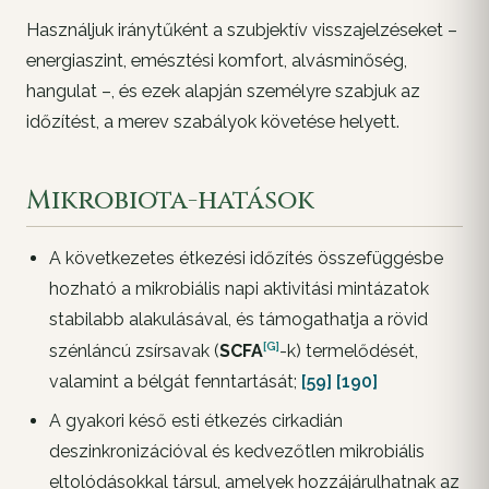
Használjuk iránytűként a szubjektív visszajelzéseket –
energiaszint, emésztési komfort, alvásminőség,
hangulat –, és ezek alapján személyre szabjuk az
időzítést, a merev szabályok követése helyett.
Mikrobiota-hatások
A következetes étkezési időzítés összefüggésbe
hozható a mikrobiális napi aktivitási mintázatok
stabilabb alakulásával, és támogathatja a rövid
[G]
szénláncú zsírsavak (
SCFA
-k) termelődését,
valamint a bélgát fenntartását;
[59]
[190]
A gyakori késő esti étkezés cirkadián
deszinkronizációval és kedvezőtlen mikrobiális
eltolódásokkal társul, amelyek hozzájárulhatnak az