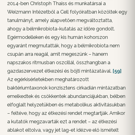
2014-ben Christoph Thaiss és munkatársai a
Weizmann Intézetből a Cell folyóiratban közöltek egy
tanulmányt, amely alapvetően megváltoztatta,
ahogy a bélmikrobiota-kutatás az időre gondolt.
Egérmodelleken és egy kis humán kohorszon
egyaránt megmutatták, hogy a bélmikrobiota nem
csupán arra reagál, amit megeszünk – hanem
napszakos ritmusban oszcillál, összhangban a
gazdaszervezet étkezési és böjti mintázatával.
[59]
Az egérkísérletekben meghatározott
baktériumtaxonok konzisztens cirkadián mintázatban
emelkedtek és csökkentek abundanciájukban, bélben
elfoglalt helyzetükben és metabolikus aktivitásukban
– feltéve, hogy az étkezési rendet megtartják. Amikor
a kutatók megzavarták ezt a rendet – az étkezési
ablakot eltolva, vagy jet lag-et idézve elő ismételt