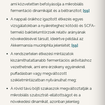
ami közvetetten befolyásolja a mikrobiális
fermentáció dinamikáját és a béltranzitot;
[59]
A nappali órákhoz igazított étkezés egyes
vizsgálatokban a nyákréteghez kötődő és SCFA-
termelő baktériumtörzsek relatív arányának
növekedésével társult, ideértve például az
Akkermansia muciniphila jelenlétét;
[59]
A rendszertelen étkezési mintázatok
kiszámíthatatlanabb fermentációs aktivitáshoz
vezethetnek, ami erre érzékeny egyéneknél
puffadásban vagy megváltozott
székletmintázatban nyilvánulhat meg;
A rövid távú böjti szakaszok megváltoztatják a
mikrobiális szubsztrát-ellátottságot és a
növekedési dinamikát, azonban jelenleg