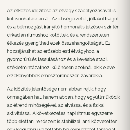
Az étkezés időzítése az étvágy szabályozásával is
kölcsönhatásban áll. Az éhségérzetet, jóllakottságot
és a bélmozgást irányító hormonális jelzések szintén
cirkadián ritmushoz kötöttek, és a rendszertelen
étkezés gyengítheti ezek összehangoltságát. Ez
hozzájárulhat az erősebb esti étvágyhoz, a
gyomorürülés lassulásához és a kevésbé stabil
székletmintázathoz, különösen azoknál, akik eleve
érzékenyebbek emésztőrendszeri zavarokra.
Az időzítés jelentősége nem abban rejlik, hogy
önmagában hat, hanem abban, hogy együttműködik
az étrend minőségével, az alvással és a fizikai
aktivitással. A következetes napi ritmus egyszerre
több élettani rendszert is stabilizál, ami közvetetten
egy kiegyensúlyozottabb bélkörnyezetet támogat,