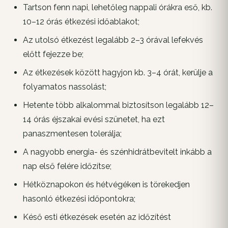
Tartson fenn napi, lehetőleg nappali órákra eső, kb.
10–12 órás étkezési időablakot;
Az utolsó étkezést legalább 2–3 órával lefekvés
előtt fejezze be;
Az étkezések között hagyjon kb. 3–4 órát, kerülje a
folyamatos nassolást;
Hetente több alkalommal biztosítson legalább 12–
14 órás éjszakai evési szünetet, ha ezt
panaszmentesen tolerálja;
A nagyobb energia- és szénhidrátbevitelt inkább a
nap első felére időzítse;
Hétköznapokon és hétvégéken is törekedjen
hasonló étkezési időpontokra;
Késő esti étkezések esetén az időzítést