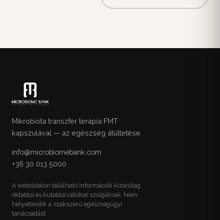
Mikrobióta transzfer terápia FMT
kapszulával — az egészség átültetése.
info@microbiomebank.com
+36 30 013 5000
A weboldalon található információk kizárólag
oktatási és kutatási célokat szolgálnak. Nem
helyettesítik a szakszerű egészségügyi
tanácsadást.