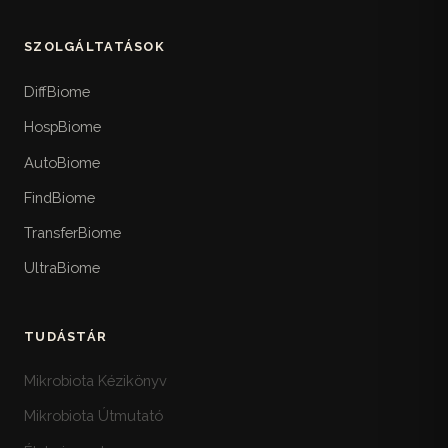
SZOLGÁLTATÁSOK
DiffBiome
HospBiome
AutoBiome
FindBiome
TransferBiome
UltraBiome
TUDÁSTÁR
Mikrobiota Kézikönyv
Mikrobiota Útmutató