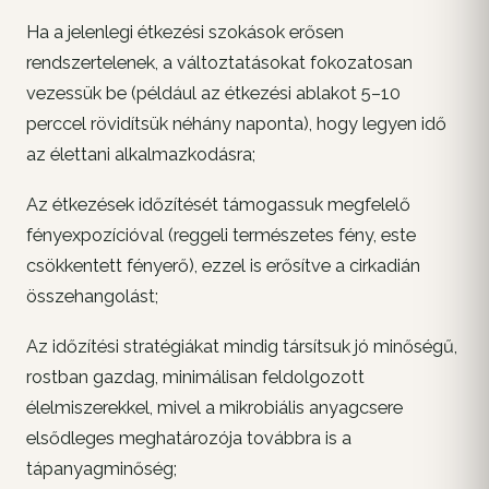
Ha a jelenlegi étkezési szokások erősen
rendszertelenek, a változtatásokat fokozatosan
vezessük be (például az étkezési ablakot 5–10
perccel rövidítsük néhány naponta), hogy legyen idő
az élettani alkalmazkodásra;
Az étkezések időzítését támogassuk megfelelő
fényexpozícióval (reggeli természetes fény, este
csökkentett fényerő), ezzel is erősítve a cirkadián
összehangolást;
Az időzítési stratégiákat mindig társítsuk jó minőségű,
rostban gazdag, minimálisan feldolgozott
élelmiszerekkel, mivel a mikrobiális anyagcsere
elsődleges meghatározója továbbra is a
tápanyagminőség;