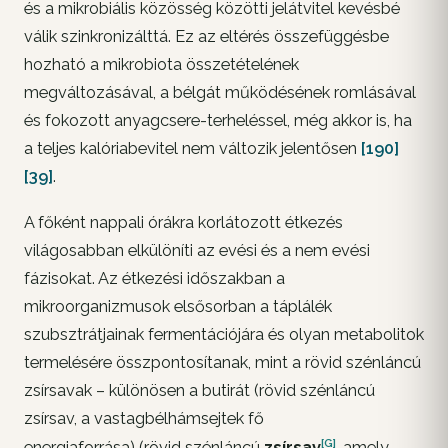
és a mikrobiális közösség közötti jelátvitel kevésbé
válik szinkronizálttá. Ez az eltérés összefüggésbe
hozható a mikrobiota összetételének
megváltozásával, a bélgát működésének romlásával
és fokozott anyagcsere-terheléssel, még akkor is, ha
a teljes kalóriabevitel nem változik jelentősen
[190]
[39]
.
A főként nappali órákra korlátozott étkezés
világosabban elkülöníti az evési és a nem evési
fázisokat. Az étkezési időszakban a
mikroorganizmusok elsősorban a táplálék
szubsztrátjainak fermentációjára és olyan metabolitok
termelésére összpontosítanak, mint a rövid szénláncú
zsírsavak – különösen a butirát (rövid szénláncú
zsírsav, a vastagbélhámsejtek fő
[G]