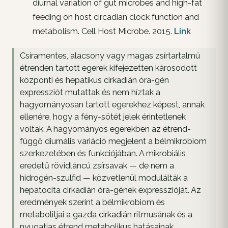
diurnal variation of gut microbes and high-fat
feeding on host circadian clock function and
metabolism. Cell Host Microbe. 2015.
Link
Csíramentes, alacsony vagy magas zsírtartalmú
étrenden tartott egerek kifejezetten károsodott
központi és hepatikus cirkadián óra-gén
expressziót mutattak és nem híztak a
hagyományosan tartott egerekhez képest, annak
ellenére, hogy a fény-sötét jelek érintetlenek
voltak. A hagyományos egerekben az étrend-
függő diurnális variáció megjelent a bélmikrobiom
szerkezetében és funkciójában. A mikrobiális
eredetű rövidláncú zsírsavak — de nem a
hidrogén-szulfid — közvetlenül modulálták a
hepatocita cirkadián óra-gének expresszióját. Az
eredmények szerint a bélmikrobiom és
metabolitjai a gazda cirkadián ritmusának és a
nyugatias étrend metabolikus hatásainak