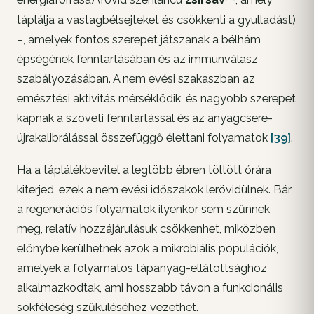
energiaforrása) (rövid szénláncú
zsírsav
, amely
táplálja a vastagbélsejteket és csökkenti a gyulladást)
–, amelyek fontos szerepet játszanak a bélhám
épségének fenntartásában és az immunválasz
szabályozásában. A nem evési szakaszban az
emésztési aktivitás mérséklődik, és nagyobb szerepet
kapnak a szöveti fenntartással és az anyagcsere-
újrakalibrálással összefüggő élettani folyamatok
[39]
.
Ha a táplálékbevitel a legtöbb ébren töltött órára
kiterjed, ezek a nem evési időszakok lerövidülnek. Bár
a regenerációs folyamatok ilyenkor sem szűnnek
meg, relatív hozzájárulásuk csökkenhet, miközben
előnybe kerülhetnek azok a mikrobiális populációk,
amelyek a folyamatos tápanyag-ellátottsághoz
alkalmazkodtak, ami hosszabb távon a funkcionális
sokféleség szűküléséhez vezethet.