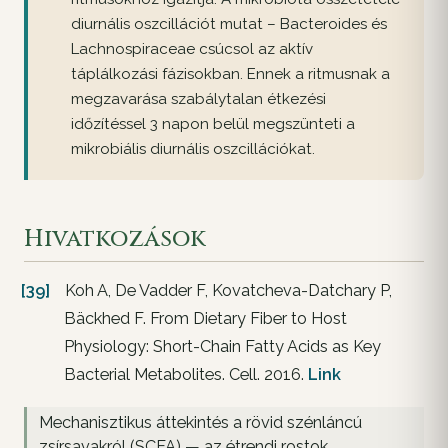
diurnális oszcillációt mutat – Bacteroides és
Lachnospiraceae csúcsol az aktív
táplálkozási fázisokban. Ennek a ritmusnak a
megzavarása szabálytalan étkezési
időzítéssel 3 napon belül megszünteti a
mikrobiális diurnális oszcillációkat.
Hivatkozások
[39]
Koh A, De Vadder F, Kovatcheva-Datchary P,
Bäckhed F. From Dietary Fiber to Host
Physiology: Short-Chain Fatty Acids as Key
Bacterial Metabolites. Cell. 2016.
Link
Mechanisztikus áttekintés a rövid szénláncú
zsírsavakról (SCFA) — az étrendi rostok