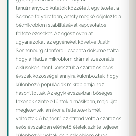
tanulmányozó kutatók közzétett egy leletet a
Science folyóiratban, amely megkérdőjelezte a
bélmikrobiom stabilitásával kapcsolatos
feltételezéseket. Az egész éven át
ugyanazokat az egyéneket követve Justin
Sonnenburg stanford-i csapata dokumentálta,
hogy a Hadza mikrobiom drámai szezonális
ciklusokon ment keresztül: a száraz és esős
évszak közösségei annyira különböztek, hogy
különböző populációk mikrobiomjaihoz
hasonlítottak. Az egyik évszakban bőséges
taxonok szinte eltűntek a másikban, majd újra
megjelentek, amikor a feltételek ismét
változtak. A hajtóerő az étrend volt: a száraz és
esős évszakban elérhető ételek szinte teljesen
különbözők voltak, és a mikrobiom olyan