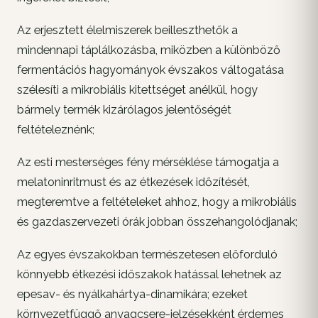
Az erjesztett élelmiszerek beilleszthetők a
mindennapi táplálkozásba, miközben a különböző
fermentációs hagyományok évszakos váltogatása
szélesíti a mikrobiális kitettséget anélkül, hogy
bármely termék kizárólagos jelentőségét
feltételeznénk;
Az esti mesterséges fény mérséklése támogatja a
melatoninritmust és az étkezések időzítését,
megteremtve a feltételeket ahhoz, hogy a mikrobiális
és gazdaszervezeti órák jobban összehangolódjanak;
Az egyes évszakokban természetesen előforduló
könnyebb étkezési időszakok hatással lehetnek az
epesav- és nyálkahártya-dinamikára; ezeket
környezetfüggő anyagcsere-jelzésekként érdemes