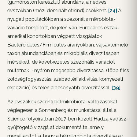
(gumóroston keresztül) abundáns, a nedves
évszakban (méz-dominált étrend) csökkent.
[24]
A
nyugati populációkban a szezonális mikrobiota-
variáció tompított, de jelen van. Európai és észak-
amerikai kohortokban végzett vizsgálatok
Bacteroidetes/Firmicutes arányokban, vajsavtermelő
taxon abundanciában és mikrobiális diverzitásban
mérsékelt, de következetes szezonális variációt
mutatnak – nyáron magasabb diverzitással (több friss
zöldségfogyasztás, szabadtéri aktivitás, környezeti
expozíció) és télen alacsonyabb diverzitással.
[39]
Az évszakok szerinti bélmikrobiota-változásokat
véglegesen a Sonnenberg és munkatársai által a
Science folyóiratban 2017-ben közölt Hadza vadász-
gyűjtögető vizsgálat dokumentálta, amely
megállapította, hogy a bélmikrobiota diverzitása az