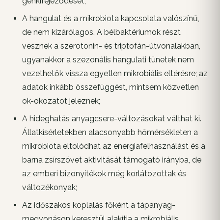
génkifejeződését;
A hangulat és a mikrobiota kapcsolata valószínű,
de nem kizárólagos. A bélbaktériumok részt
vesznek a szerotonin- és triptofán-útvonalakban,
ugyanakkor a szezonális hangulati tünetek nem
vezethetők vissza egyetlen mikrobiális eltérésre; az
adatok inkább összefüggést, mintsem közvetlen
ok-okozatot jeleznek;
A hideghatás anyagcsere-változásokat válthat ki.
Állatkísérletekben alacsonyabb hőmérsékleten a
mikrobiota eltolódhat az energiafelhasználást és a
barna zsírszövet aktivitását támogató irányba, de
az emberi bizonyítékok még korlátozottak és
változékonyak;
Az időszakos koplalás főként a tápanyag-
megvonáson keresztül alakítja a mikrobiális