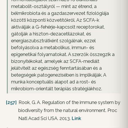
metabolit-osztályról — mint az étrend, a
bélmikrobiota és a gazdaszervezet fiziológiája
közötti központi közvetítőkről. Az SCFA-k
aktiválják a G-fehérje-kapcsolt receptorokat,
gátolják a hiszton-dezacetilázokat, és
energiaszubsztrátként szolgálnak, ezzel
befolyásolva a metabolikus, immun- és
epigenetikai folyamatokat. A szerzők összegzik a
bizonyítékokat, amelyek az SCFA-mediált
jelátvitelt az egészség fenntartásában és a
betegségek patogenezisében is implikálják. A
munka konceptuális alapot ad a rost- és
mikrobiom-orientált terápiás stratégiákhoz.
[257]
Rook, G. A. Regulation of the immune system by
biodiversity from the natural environment. Proc
Natl Acad Sci USA. 2013.
Link