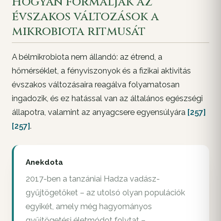
Hogyan formálják az
évszakos változások a
mikrobiota ritmusát
A bélmikrobiota nem állandó: az étrend, a
hőmérséklet, a fényviszonyok és a fizikai aktivitás
évszakos változásaira reagálva folyamatosan
ingadozik, és ez hatással van az általános egészségi
állapotra, valamint az anyagcsere egyensúlyára
[257]
[257]
.
Anekdota
2017-ben a tanzániai Hadza vadász-
gyűjtögetőket – az utolsó olyan populációk
egyikét, amely még hagyományos
gyűjtögetési életmódot folytat –