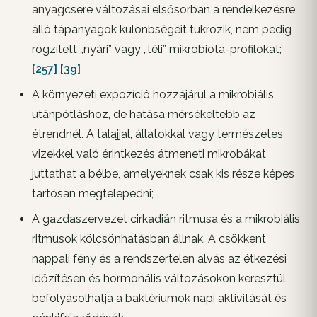
anyagcsere változásai elsősorban a rendelkezésre
álló tápanyagok különbségeit tükrözik, nem pedig
rögzített „nyári” vagy „téli” mikrobiota-profilokat;
[257]
[39]
A környezeti expozíció hozzájárul a mikrobiális
utánpótláshoz, de hatása mérsékeltebb az
étrendnél. A talajjal, állatokkal vagy természetes
vizekkel való érintkezés átmeneti mikrobákat
juttathat a bélbe, amelyeknek csak kis része képes
tartósan megtelepedni;
A gazdaszervezet cirkadián ritmusa és a mikrobiális
ritmusok kölcsönhatásban állnak. A csökkent
nappali fény és a rendszertelen alvás az étkezési
időzítésen és hormonális változásokon keresztül
befolyásolhatja a baktériumok napi aktivitását és