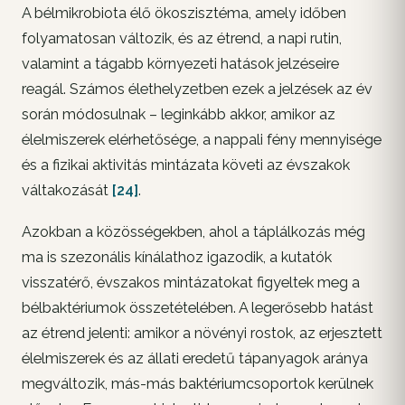
A bélmikrobiota élő ökoszisztéma, amely időben
folyamatosan változik, és az étrend, a napi rutin,
valamint a tágabb környezeti hatások jelzéseire
reagál. Számos élethelyzetben ezek a jelzések az év
során módosulnak – leginkább akkor, amikor az
élelmiszerek elérhetősége, a nappali fény mennyisége
és a fizikai aktivitás mintázata követi az évszakok
váltakozását
[24]
.
Azokban a közösségekben, ahol a táplálkozás még
ma is szezonális kínálathoz igazodik, a kutatók
visszatérő, évszakos mintázatokat figyeltek meg a
bélbaktériumok összetételében. A legerősebb hatást
az étrend jelenti: amikor a növényi rostok, az erjesztett
élelmiszerek és az állati eredetű tápanyagok aránya
megváltozik, más-más baktériumcsoportok kerülnek