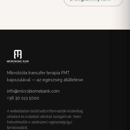
Mikrobióta transzfer terápia FMT
kapszulával — az egészség átültetése.
info@microbiomebank.com
+36 30 013 5000
A weboldalon található információk kizárólag
oktatási és kutatási célokat szolgálnak. Nem
helyettesítik a szakszerű egészségügyi
tanácsadást.