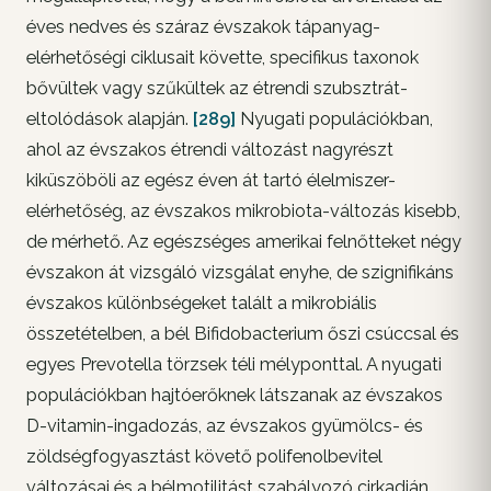
éves nedves és száraz évszakok tápanyag-
elérhetőségi ciklusait követte, specifikus taxonok
bővültek vagy szűkültek az étrendi szubsztrát-
eltolódások alapján.
[289]
Nyugati populációkban,
ahol az évszakos étrendi változást nagyrészt
kiküszöböli az egész éven át tartó élelmiszer-
elérhetőség, az évszakos mikrobiota-változás kisebb,
de mérhető. Az egészséges amerikai felnőtteket négy
évszakon át vizsgáló vizsgálat enyhe, de szignifikáns
évszakos különbségeket talált a mikrobiális
összetételben, a bél Bifidobacterium őszi csúccsal és
egyes Prevotella törzsek téli mélyponttal. A nyugati
populációkban hajtóerőknek látszanak az évszakos
D-vitamin-ingadozás, az évszakos gyümölcs- és
zöldségfogyasztást követő polifenolbevitel
változásai és a bélmotilitást szabályozó cirkadián