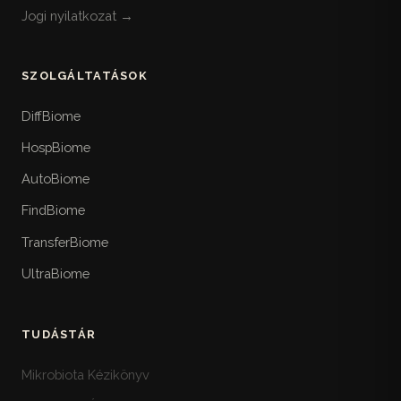
Jogi nyilatkozat →
SZOLGÁLTATÁSOK
DiffBiome
HospBiome
AutoBiome
FindBiome
TransferBiome
UltraBiome
TUDÁSTÁR
Mikrobiota Kézikönyv