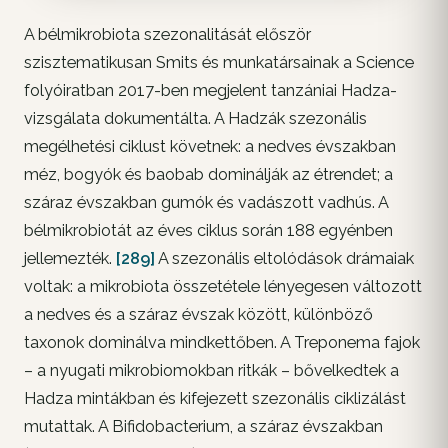
A bélmikrobiota szezonalitását először
szisztematikusan Smits és munkatársainak a Science
folyóiratban 2017-ben megjelent tanzániai Hadza-
vizsgálata dokumentálta. A Hadzák szezonális
megélhetési ciklust követnek: a nedves évszakban
méz, bogyók és baobab dominálják az étrendet; a
száraz évszakban gumók és vadászott vadhús. A
bélmikrobiotát az éves ciklus során 188 egyénben
jellemezték.
[289]
A szezonális eltolódások drámaiak
voltak: a mikrobiota összetétele lényegesen változott
a nedves és a száraz évszak között, különböző
taxonok dominálva mindkettőben. A Treponema fajok
– a nyugati mikrobiomokban ritkák – bővelkedtek a
Hadza mintákban és kifejezett szezonális ciklizálást
mutattak. A Bifidobacterium, a száraz évszakban