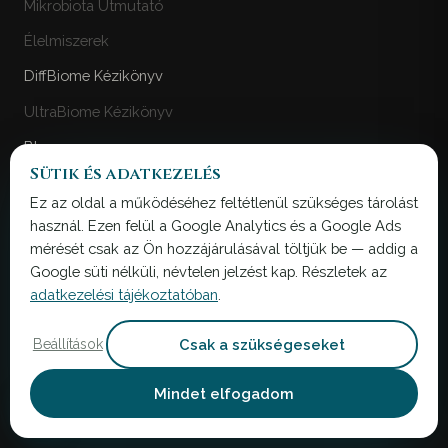
Mikrobiota Útmutató
Élelmiszerek
DiffBiome Kézikönyv
UltraBiome Kézikönyv
Blog
Sütik és adatkezelés
Hírek
Ez az oldal a működéséhez feltétlenül szükséges tárolást
használ. Ezen felül a Google Analytics és a Google Ads
mérését csak az Ön hozzájárulásával töltjük be — addig a
IRODA
Google süti nélküli, névtelen jelzést kap. Részletek az
MicroBiome Bank Ltd.
adatkezelési tájékoztatóban
.
2 Brandon Road, Braintree
Essex, CM7 2NL, UK
Csak a szükségeseket
Beállítások
MicroBiome Bank Kft.
Mindet elfogadom
1118 Budapest, Ménesi út 104.