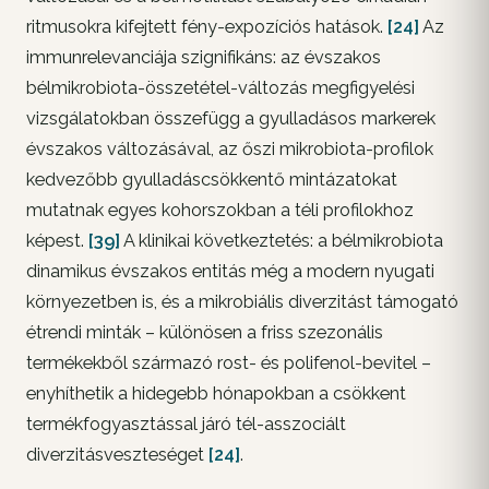
ritmusokra kifejtett fény-expozíciós hatások.
[24]
Az
immunrelevanciája szignifikáns: az évszakos
bélmikrobiota-összetétel-változás megfigyelési
vizsgálatokban összefügg a gyulladásos markerek
évszakos változásával, az őszi mikrobiota-profilok
kedvezőbb gyulladáscsökkentő mintázatokat
mutatnak egyes kohorszokban a téli profilokhoz
képest.
[39]
A klinikai következtetés: a bélmikrobiota
dinamikus évszakos entitás még a modern nyugati
környezetben is, és a mikrobiális diverzitást támogató
étrendi minták – különösen a friss szezonális
termékekből származó rost- és polifenol-bevitel –
enyhíthetik a hidegebb hónapokban a csökkent
termékfogyasztással járó tél-asszociált
diverzitásveszteséget
[24]
.