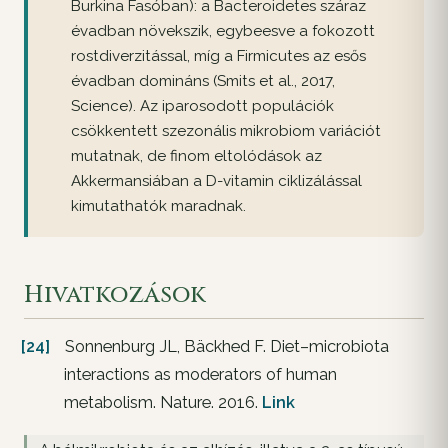
Burkina Fasóban): a Bacteroidetes száraz
évadban növekszik, egybeesve a fokozott
rostdiverzitással, míg a Firmicutes az esős
évadban domináns (Smits et al., 2017,
Science). Az iparosodott populációk
csökkentett szezonális mikrobiom variációt
mutatnak, de finom eltolódások az
Akkermansiában a D-vitamin ciklizálással
kimutathatók maradnak.
Hivatkozások
[24]
Sonnenburg JL, Bäckhed F. Diet–microbiota
interactions as moderators of human
metabolism. Nature. 2016.
Link