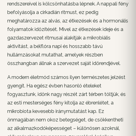
rendszereivel is kölcsönhatásba lépnek. A nappali fény
befolyásolja a cirkadián ritmust, ez pedig
meghatározza az alvás, az étkezések és a hormonális
folyamatok időzítését. Mivel az étkezések ideje és a
gazdaszervezet ritmusai alakítják a mikrobiális
aktivitást, a bélflóra napi és hosszabb távú
hullámzásokat mutathat, amelyek részben
összhangban állnak a szervezet saját időrendjével.
A modern életmód számos ilyen természetes jelzést
gyengít. Ha egész évben hasonló ételeket
fogyasztunk, időnk nagy részét zárt térben töltjük, és
az esti mesterséges fény kitolja az ébrenlétet, a
mikrobiota kevesebb iránymutatást kap. Ez
önmagában nem okoz betegséget, de csökkentheti
az alkalmazkodóképességet – különösen azoknál,