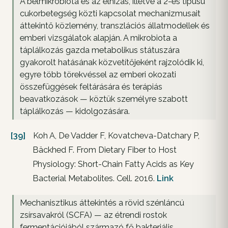
A bélmikrobiota és az elhízás, illetve a 2-es típusú
cukorbetegség közti kapcsolat mechanizmusait
áttekintő közlemény, transzlációs állatmodellek és
emberi vizsgálatok alapján. A mikrobiota a
táplálkozás gazda metabolikus státuszára
gyakorolt hatásának közvetítőjeként rajzolódik ki,
egyre több törekvéssel az emberi okozati
összefüggések feltárására és terápiás
beavatkozások — köztük személyre szabott
táplálkozás — kidolgozására.
[39]
Koh A, De Vadder F, Kovatcheva-Datchary P,
Bäckhed F. From Dietary Fiber to Host
Physiology: Short-Chain Fatty Acids as Key
Bacterial Metabolites. Cell. 2016.
Link
Mechanisztikus áttekintés a rövid szénláncú
zsírsavakról (SCFA) — az étrendi rostok
fermentációjából származó fő bakteriális