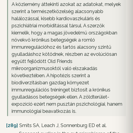
A közlemény áttekinti azokat az adatokat, melyek
szerint a természetközelség alacsonyabb
halálozással, kisebb kardiovaszkuláris és
pszichiátriai morbiditással társul. A szerzők
kiemelik, hogy a magas jövedelmű országokban
növekvő krónikus betegségek a romló
immunregulációhoz és tartós alacsony szintű
gyulladáshoz kötődnek, részben az evolúciósan
együtt fejlődött Old Friends
mikroorganizmusoktól való elszakadás
következtében. A hipotézis szerint a
biodiverzitásban gazdag környezet
immunregulációs tréninget biztosít a krónikus
gyulladásos betegségek ellen. A zöldterület-
expozíció ezért nem pusztán pszichológiai, hanem
immunológiai beavatkozás is.
[289]
Smits SA, Leach J, Sonnenburg ED et al.