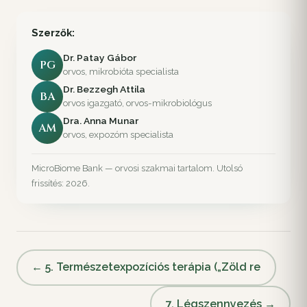
Szerzők:
Dr. Patay Gábor
PG
orvos, mikrobióta specialista
Dr. Bezzegh Attila
BA
orvos igazgató, orvos-mikrobiológus
Dra. Anna Munar
AM
orvos, expozóm specialista
MicroBiome Bank — orvosi szakmai tartalom. Utolsó
frissítés: 2026.
← 5. Természetexpozíciós terápia („Zöld re
7. Légszennyezés →