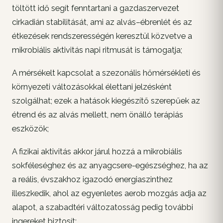
töltött idő segít fenntartani a gazdaszervezet
cirkadián stabilitását, ami az alvás–ébrenlét és az
étkezések rendszerességén keresztül közvetve a
mikrobiális aktivitás napi ritmusát is támogatja;
A mérsékelt kapcsolat a szezonális hőmérsékleti és
környezeti változásokkal élettani jelzésként
szolgálhat; ezek a hatások kiegészítő szerepűek az
étrend és az alvás mellett, nem önálló terápiás
eszközök;
A fizikai aktivitás akkor járul hozzá a mikrobiális
sokféleséghez és az anyagcsere-egészséghez, ha az
a reális, évszakhoz igazodó energiaszinthez
illeszkedik, ahol az egyenletes aerob mozgás adja az
alapot, a szabadtéri változatosság pedig további
ingereket biztosít;