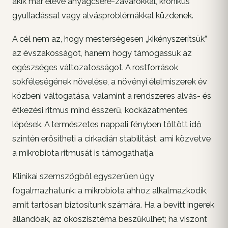
akik már eleve anyagcsere-zavarokkal, krónikus
gyulladással vagy alvásproblémákkal küzdenek.
A cél nem az, hogy mesterségesen „kikényszerítsük”
az évszakosságot, hanem hogy támogassuk az
egészséges változatosságot. A rostforrások
sokféleségének növelése, a növényi élelmiszerek év
közbeni váltogatása, valamint a rendszeres alvás- és
étkezési ritmus mind ésszerű, kockázatmentes
lépések. A természetes nappali fényben töltött idő
szintén erősítheti a cirkadián stabilitást, ami közvetve
a mikrobiota ritmusát is támogathatja.
Klinikai szemszögből egyszerűen úgy
fogalmazhatunk: a mikrobiota ahhoz alkalmazkodik,
amit tartósan biztosítunk számára. Ha a bevitt ingerek
állandóak, az ökoszisztéma beszűkülhet; ha viszont