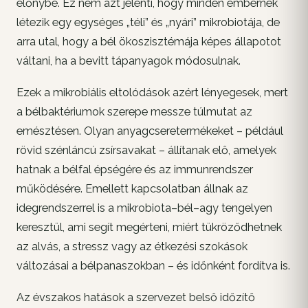
előnybe. Ez nem azt jelenti, hogy minden embernek
létezik egy egységes „téli” és „nyári” mikrobiotája, de
arra utal, hogy a bél ökoszisztémája képes állapotot
váltani, ha a bevitt tápanyagok módosulnak.
Ezek a mikrobiális eltolódások azért lényegesek, mert
a bélbaktériumok szerepe messze túlmutat az
emésztésen. Olyan anyagcseretermékeket – például
rövid szénláncú zsírsavakat – állítanak elő, amelyek
hatnak a bélfal épségére és az immunrendszer
működésére. Emellett kapcsolatban állnak az
idegrendszerrel is a mikrobiota–bél–agy tengelyen
keresztül, ami segít megérteni, miért tükröződhetnek
az alvás, a stressz vagy az étkezési szokások
változásai a bélpanaszokban – és időnként fordítva is.
Az évszakos hatások a szervezet belső időzítő