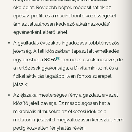
ökológiát. Rövidebb böjtök módosíthatják az
epesav-profilt és a mucint bontó közösségeket,
ám az „általánosan kedvező alkalmazkodás”
egyénenként eltérő lehet;
A gyulladás évszakos ingadozása többtényezős
jelenség. A téli időszakban tapasztalt emelkedés
[G]
egybeeshet a
SCFA
-termelés csökkenésével, de
a fertőzések gyakorisága, a D-vitamin-szint és a
fizikai aktivitás legalább ilyen fontos szerepet
játszik;
Az éjszakai mesterséges fény a gazdaszervezet
időzítő jeleit zavarja. Ez másodlagosan hat a
mikrobiális ritmusokra az étkezési idők és a
melatonin-jelátvitel megváltozásán keresztül, nem
pedig közvetlen fényhatás révén;