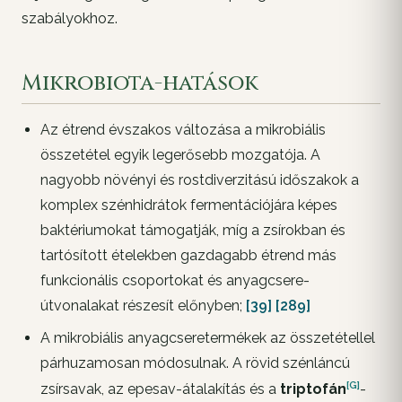
szabályokhoz.
Mikrobiota-hatások
Az étrend évszakos változása a mikrobiális
összetétel egyik legerősebb mozgatója. A
nagyobb növényi és rostdiverzitású időszakok a
komplex szénhidrátok fermentációjára képes
baktériumokat támogatják, míg a zsírokban és
tartósított ételekben gazdagabb étrend más
funkcionális csoportokat és anyagcsere-
útvonalakat részesít előnyben;
[39]
[289]
A mikrobiális anyagcseretermékek az összetétellel
párhuzamosan módosulnak. A rövid szénláncú
[G]
zsírsavak, az epesav-átalakítás és a
triptofán
-