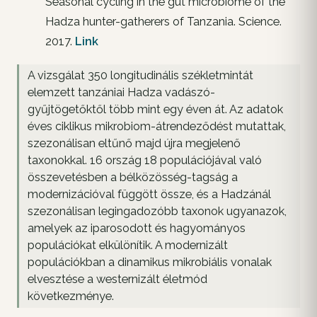
Seasonal cycling in the gut microbiome of the
Hadza hunter-gatherers of Tanzania. Science.
2017.
Link
A vizsgálat 350 longitudinális székletmintát
elemzett tanzániai Hadza vadászó-
gyűjtögetőktől több mint egy éven át. Az adatok
éves ciklikus mikrobiom-átrendeződést mutattak,
szezonálisan eltűnő majd újra megjelenő
taxonokkal. 16 ország 18 populációjával való
összevetésben a bélközösség-tagság a
modernizációval függött össze, és a Hadzánál
szezonálisan legingadozóbb taxonok ugyanazok,
amelyek az iparosodott és hagyományos
populációkat elkülönítik. A modernizált
populációkban a dinamikus mikrobiális vonalak
elvesztése a westernizált életmód
következménye.