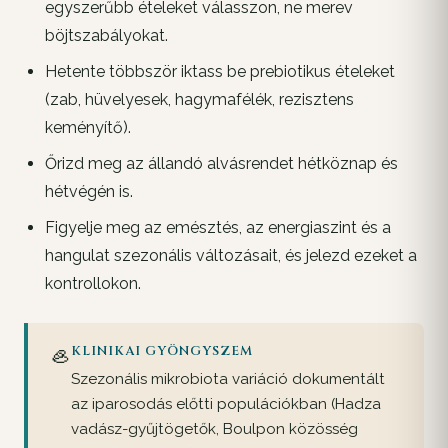
egyszerűbb ételeket válasszon, ne merev
böjtszabályokat.
Hetente többször iktass be prebiotikus ételeket
(zab, hüvelyesek, hagymafélék, rezisztens
keményítő).
Őrizd meg az állandó alvásrendet hétköznap és
hétvégén is.
Figyelje meg az emésztés, az energiaszint és a
hangulat szezonális változásait, és jelezd ezeket a
kontrollokon.
🦪
KLINIKAI GYÖNGYSZEM
Szezonális mikrobiota variáció dokumentált
az iparosodás előtti populációkban (Hadza
vadász-gyűjtögetők, Boulpon közösség