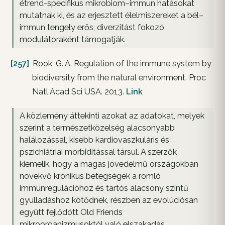
étrend-specifikus mikrobiom–immun hatásokat
mutatnak ki, és az erjesztett élelmiszereket a bél–
immun tengely erős, diverzitást fokozó
modulátoraként támogatják.
[257]
Rook, G. A. Regulation of the immune system by
biodiversity from the natural environment. Proc
Natl Acad Sci USA. 2013.
Link
A közlemény áttekinti azokat az adatokat, melyek
szerint a természetközelség alacsonyabb
halálozással, kisebb kardiovaszkuláris és
pszichiátriai morbiditással társul. A szerzők
kiemelik, hogy a magas jövedelmű országokban
növekvő krónikus betegségek a romló
immunregulációhoz és tartós alacsony szintű
gyulladáshoz kötődnek, részben az evolúciósan
együtt fejlődött Old Friends
mikroorganizmusoktól való elszakadás