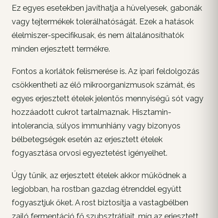
Ez egyes esetekben javíthatja a hüvelyesek, gabonák
vagy tejtermékek tolerálhatóságát. Ezek a hatások
élelmiszer-specifikusak, és nem általánosíthatók
minden erjesztett termékre.
Fontos a korlátok felismerése is. Az ipari feldolgozás
csökkentheti az élő mikroorganizmusok számát, és
egyes erjesztett ételek jelentős mennyiségű sót vagy
hozzáadott cukrot tartalmaznak. Hisztamin-
intolerancia, súlyos immunhiány vagy bizonyos
bélbetegségek esetén az erjesztett ételek
fogyasztása orvosi egyeztetést igényelhet.
Úgy tűnik, az erjesztett ételek akkor működnek a
legjobban, ha rostban gazdag étrenddel együtt
fogyasztjuk őket. A rost biztosítja a vastagbélben
zajló fermentáció fő szubsztrátjait, míg az erjesztett