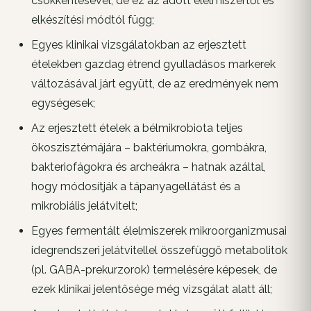
csökkentésével, de ez az adott élelmiszertől és
elkészítési módtól függ;
Egyes klinikai vizsgálatokban az erjesztett
ételekben gazdag étrend gyulladásos markerek
változásával járt együtt, de az eredmények nem
egységesek;
Az erjesztett ételek a bélmikrobiota teljes
ökoszisztémájára – baktériumokra, gombákra,
bakteriofágokra és archeákra – hatnak azáltal,
hogy módosítják a tápanyagellátást és a
mikrobiális jelátvitelt;
Egyes fermentált élelmiszerek mikroorganizmusai
idegrendszeri jelátvitellel összefüggő metabolitok
(pl. GABA-prekurzorok) termelésére képesek, de
ezek klinikai jelentősége még vizsgálat alatt áll;