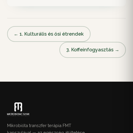
← 1. Kulturális és ősi étrendek
3. Koffeinfogyasztás →
Mikrobióta transzfer terápia FMT
kapszulával — az egészség átültetése.