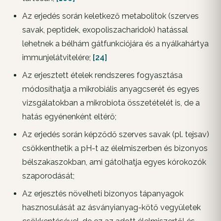
Az erjedés során keletkező metabolitok (szerves
savak, peptidek, exopoliszacharidok) hatással
lehetnek a bélhám gátfunkciójára és a nyálkahártya
immunjelátvitelére;
[24]
Az erjesztett ételek rendszeres fogyasztása
módosíthatja a mikrobiális anyagcserét és egyes
vizsgálatokban a mikrobiota összetételét is, de a
hatás egyénenként eltérő;
Az erjedés során képződő szerves savak (pl. tejsav)
csökkenthetik a pH-t az élelmiszerben és bizonyos
bélszakaszokban, ami gátolhatja egyes kórokozók
szaporodását;
Az erjesztés növelheti bizonyos tápanyagok
hasznosulását az ásványianyag-kötő vegyületek