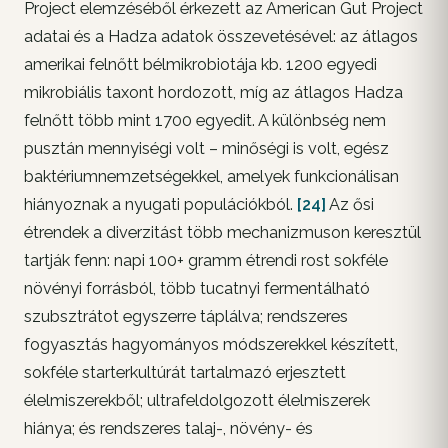
Project elemzéséből érkezett az American Gut Project
adatai és a Hadza adatok összevetésével: az átlagos
amerikai felnőtt bélmikrobiotája kb. 1200 egyedi
mikrobiális taxont hordozott, míg az átlagos Hadza
felnőtt több mint 1700 egyedit. A különbség nem
pusztán mennyiségi volt – minőségi is volt, egész
baktériumnemzetségekkel, amelyek funkcionálisan
hiányoznak a nyugati populációkból.
[24]
Az ősi
étrendek a diverzitást több mechanizmuson keresztül
tartják fenn: napi 100+ gramm étrendi rost sokféle
növényi forrásból, több tucatnyi fermentálható
szubsztrátot egyszerre táplálva; rendszeres
fogyasztás hagyományos módszerekkel készített,
sokféle starterkultúrát tartalmazó erjesztett
élelmiszerekből; ultrafeldolgozott élelmiszerek
hiánya; és rendszeres talaj-, növény- és