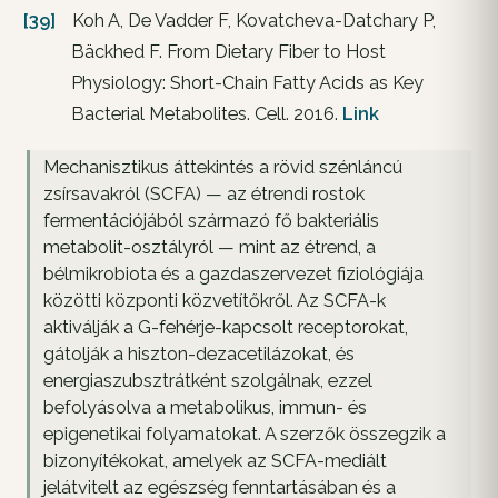
[39]
Koh A, De Vadder F, Kovatcheva-Datchary P,
Bäckhed F. From Dietary Fiber to Host
Physiology: Short-Chain Fatty Acids as Key
Bacterial Metabolites. Cell. 2016.
Link
Mechanisztikus áttekintés a rövid szénláncú
zsírsavakról (SCFA) — az étrendi rostok
fermentációjából származó fő bakteriális
metabolit-osztályról — mint az étrend, a
bélmikrobiota és a gazdaszervezet fiziológiája
közötti központi közvetítőkről. Az SCFA-k
aktiválják a G-fehérje-kapcsolt receptorokat,
gátolják a hiszton-dezacetilázokat, és
energiaszubsztrátként szolgálnak, ezzel
befolyásolva a metabolikus, immun- és
epigenetikai folyamatokat. A szerzők összegzik a
bizonyítékokat, amelyek az SCFA-mediált
jelátvitelt az egészség fenntartásában és a