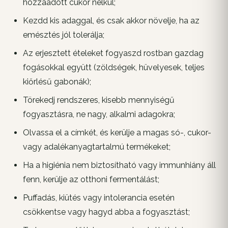
hozzáadott cukor nélkül;
Kezdd kis adaggal, és csak akkor növelje, ha az
emésztés jól tolerálja;
Az erjesztett ételeket fogyaszd rostban gazdag
fogásokkal együtt (zöldségek, hüvelyesek, teljes
kiőrlésű gabonák);
Törekedj rendszeres, kisebb mennyiségű
fogyasztásra, ne nagy, alkalmi adagokra;
Olvassa el a címkét, és kerülje a magas só-, cukor-
vagy adalékanyagtartalmú termékeket;
Ha a higiénia nem biztosítható vagy immunhiány áll
fenn, kerülje az otthoni fermentálást;
Puffadás, kiütés vagy intolerancia esetén
csökkentse vagy hagyd abba a fogyasztást;