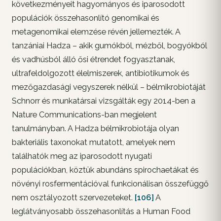
következményeit hagyományos és iparosodott
populációk összehasonlító genomikai és
metagenomikai elemzése révén jellemezték. A
tanzániai Hadza – akik gumókból, mézből, bogyókból
és vadhúsból álló ősi étrendet fogyasztanak,
ultrafeldolgozott élelmiszerek, antibiotikumok és
mezőgazdasági vegyszerek nélkül – bélmikrobiotáját
Schnorr és munkatársai vizsgálták egy 2014-ben a
Nature Communications-ban megjelent
tanulmányban. A Hadza bélmikrobiotája olyan
bakteriális taxonokat mutatott, amelyek nem
találhatók meg az iparosodott nyugati
populációkban, köztük abundáns spirochaetákat és
növényi rosfermentációval funkcionálisan összefüggő
nem osztályozott szervezeteket.
[106]
A
leglátványosabb összehasonlítás a Human Food