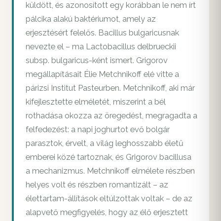
küldött, és azonosított egy korábban le nem írt
pálcika alakú baktériumot, amely az
erjesztésért felelős. Bacillus bulgaricusnak
nevezte el – ma Lactobacillus delbrueckii
subsp. bulgaricus-ként ismert. Grigorov
megállapításait Élie Metchnikoff elé vitte a
párizsi Institut Pasteurben. Metchnikoff, aki már
kifejlesztette elméletét, miszerint a bél
rothadása okozza az öregedést, megragadta a
felfedezést: a napi joghurtot evő bolgár
parasztok, érvelt, a világ leghosszabb életű
emberei közé tartoznak, és Grigorov bacillusa
a mechanizmus. Metchnikoff elmélete részben
helyes volt és részben romantizált – az
élettartam-állítások eltúlzottak voltak – de az
alapvető megfigyelés, hogy az élő erjesztett