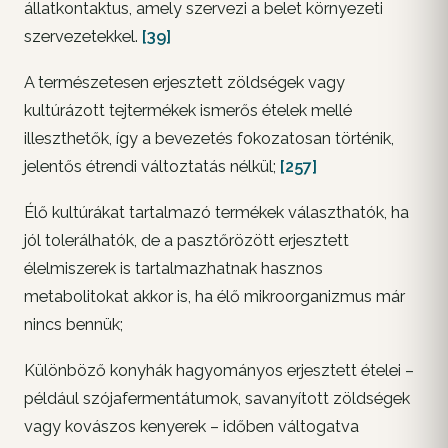
állatkontaktus, amely szervezi a belet környezeti
szervezetekkel.
[39]
A természetesen erjesztett zöldségek vagy
kultúrázott tejtermékek ismerős ételek mellé
illeszthetők, így a bevezetés fokozatosan történik,
jelentős étrendi változtatás nélkül;
[257]
Élő kultúrákat tartalmazó termékek választhatók, ha
jól tolerálhatók, de a pasztőrözött erjesztett
élelmiszerek is tartalmazhatnak hasznos
metabolitokat akkor is, ha élő mikroorganizmus már
nincs bennük;
Különböző konyhák hagyományos erjesztett ételei –
például szójafermentátumok, savanyított zöldségek
vagy kovászos kenyerek – időben váltogatva