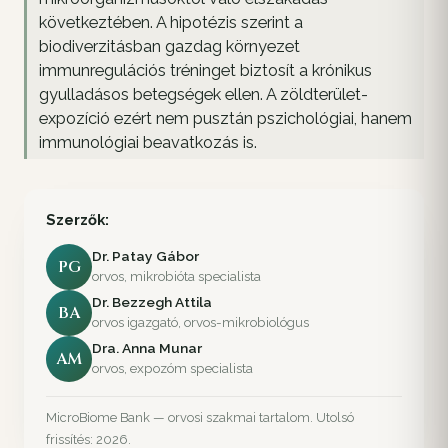
következtében. A hipotézis szerint a
biodiverzitásban gazdag környezet
immunregulációs tréninget biztosít a krónikus
gyulladásos betegségek ellen. A zöldterület-
expozíció ezért nem pusztán pszichológiai, hanem
immunológiai beavatkozás is.
Szerzők:
Dr. Patay Gábor
PG
orvos, mikrobióta specialista
Dr. Bezzegh Attila
BA
orvos igazgató, orvos-mikrobiológus
Dra. Anna Munar
AM
orvos, expozóm specialista
MicroBiome Bank — orvosi szakmai tartalom. Utolsó
frissítés: 2026.