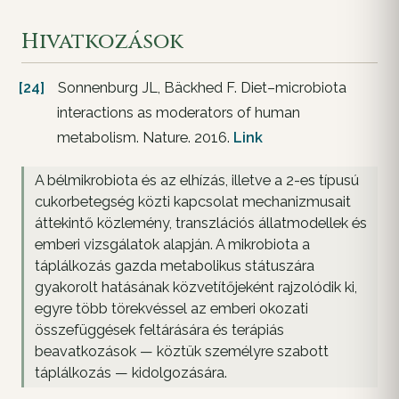
Hivatkozások
[24]
Sonnenburg JL, Bäckhed F. Diet–microbiota
interactions as moderators of human
metabolism. Nature. 2016.
Link
A bélmikrobiota és az elhízás, illetve a 2-es típusú
cukorbetegség közti kapcsolat mechanizmusait
áttekintő közlemény, transzlációs állatmodellek és
emberi vizsgálatok alapján. A mikrobiota a
táplálkozás gazda metabolikus státuszára
gyakorolt hatásának közvetítőjeként rajzolódik ki,
egyre több törekvéssel az emberi okozati
összefüggések feltárására és terápiás
beavatkozások — köztük személyre szabott
táplálkozás — kidolgozására.