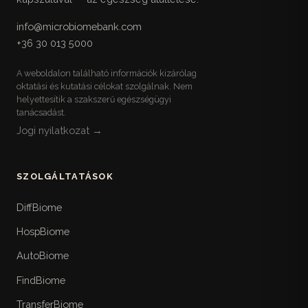
info@microbiomebank.com
+36 30 013 5000
A weboldalon található információk kizárólag
oktatási és kutatási célokat szolgálnak. Nem
helyettesítik a szakszerű egészségügyi
tanácsadást.
Jogi nyilatkozat →
SZOLGÁLTATÁSOK
DiffBiome
HospBiome
AutoBiome
FindBiome
TransferBiome