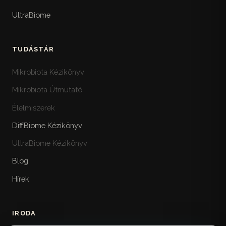
UltraBiome
TUDÁSTÁR
Mikrobiota Kézikönyv
Mikrobiota Útmutató
Élelmiszerek
DiffBiome Kézikönyv
UltraBiome Kézikönyv
Blog
Hírek
IRODA