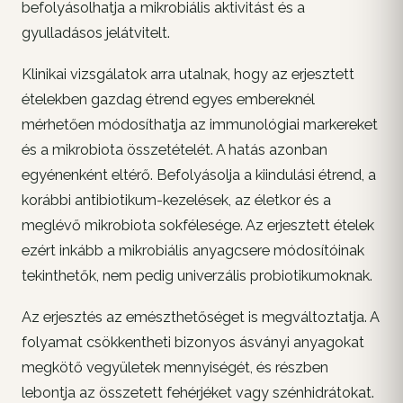
befolyásolhatja a mikrobiális aktivitást és a
gyulladásos jelátvitelt.
Klinikai vizsgálatok arra utalnak, hogy az erjesztett
ételekben gazdag étrend egyes embereknél
mérhetően módosíthatja az immunológiai markereket
és a mikrobiota összetételét. A hatás azonban
egyénenként eltérő. Befolyásolja a kiindulási étrend, a
korábbi antibiotikum-kezelések, az életkor és a
meglévő mikrobiota sokfélesége. Az erjesztett ételek
ezért inkább a mikrobiális anyagcsere módosítóinak
tekinthetők, nem pedig univerzális probiotikumoknak.
Az erjesztés az emészthetőséget is megváltoztatja. A
folyamat csökkentheti bizonyos ásványi anyagokat
megkötő vegyületek mennyiségét, és részben
lebontja az összetett fehérjéket vagy szénhidrátokat.