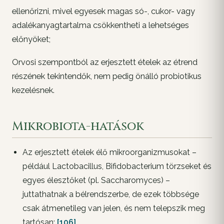
ellenőrizni, mivel egyesek magas só-, cukor- vagy
adalékanyagtartalma csökkentheti a lehetséges
előnyöket;
Orvosi szempontból az erjesztett ételek az étrend
részének tekintendők, nem pedig önálló probiotikus
kezelésnek.
Mikrobiota-hatások
Az erjesztett ételek élő mikroorganizmusokat –
például Lactobacillus, Bifidobacterium törzseket és
egyes élesztőket (pl. Saccharomyces) –
juttathatnak a bélrendszerbe, de ezek többsége
csak átmenetileg van jelen, és nem telepszik meg
tartósan;
[106]