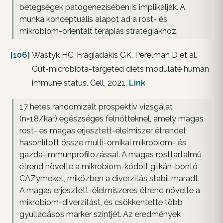
betegségek patogenezisében is implikálják. A
munka konceptuális alapot ad a rost- és
mikrobiom-orientált terápiás stratégiákhoz.
[106]
Wastyk HC, Fragiadakis GK, Perelman D et al.
Gut-microbiota-targeted diets modulate human
immune status. Cell. 2021.
Link
17 hetes randomizált prospektív vizsgálat
(n=18/kar) egészséges felnőtteknél, amely magas
rost- és magas erjesztett-élelmiszer étrendet
hasonlított össze multi-omikai mikrobiom- és
gazda-immunprofilozással. A magas rosttartalmú
étrend növelte a mikrobiom-kódolt glikán-bontó
CAZymeket, miközben a diverzitás stabil maradt.
A magas erjesztett-élelmiszeres étrend növelte a
mikrobiom-diverzitást, és csökkentette több
gyulladásos marker szintjét. Az eredmények