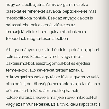
hogy az a bélbe jutna. A mikroorganizmusok a
cukrokat és fehérjéket savakká, peptidekké és más
metabolitokká bontják. Ezek az anyagok akkor is
hatással lehetnek az emésztésre és az
immunjelátvitelre, ha maguk a mikrobák nem
telepednek meg tartósan a bélben.
A hagyományos erjesztett ételek – például a joghurt,
kefir, savanyú káposzta, kimchi vagy miso –
baktériumokból, élesztőgombákból és erjedési
termékekből álló keveréket tartalmaznak. E
mikroorganizmusok egy része túléli a gyomron való
áthaladást, de többségük nem kolonizálja tartósan a
bélrendszert. Inkább átmenetileg hatnak,
kölcsönhatásba lépve a már jelen lévő mikrobákkal
vagy az immunsejtekkel. Ez a rövid idejű kapcsolat is