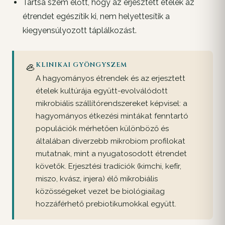
Tartsa szem előtt, hogy az erjesztett ételek az
étrendet egészítik ki, nem helyettesítik a
kiegyensúlyozott táplálkozást.
🦪
KLINIKAI GYÖNGYSZEM
A hagyományos étrendek és az erjesztett
ételek kultúrája együtt-evolválódott
mikrobiális szállítórendszereket képvisel: a
hagyományos étkezési mintákat fenntartó
populációk mérhetően különböző és
általában diverzebb mikrobiom profilokat
mutatnak, mint a nyugatosodott étrendet
követők. Erjesztési tradíciók (kimchi, kefír,
miszo, kvász, injera) élő mikrobiális
közösségeket vezet be biológiailag
hozzáférhető prebiotikumokkal együtt.