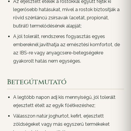
Az erjesztett ételek a rostokkal együtt fejtik ki
legerősebb hatásukat, mivel a rostok biztosítják a
rövid szénláncú zsírsavak (acetát, propionát,
butirát) termelődésének alapját;
A jól tolerált, rendszeres fogyasztás egyes
embereknél javíthatja az emésztési komfortot, de
az IBS-re vagy anyagcsere-betegségekre
gyakorolt hatás nem egységes.
Betegútmutató
A legtöbb napon adj kis mennyiségű, jól tolerált
erjesztett ételt az egyik főétkezéshez;
Válasszon natúr joghurtot, kefirt, erjesztett
zöldségeket vagy más egyszerű termékeket