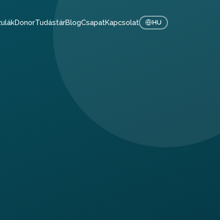
ulák
Donor
Tudástár
Blog
Csapat
Kapcsolat
HU