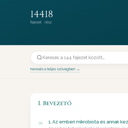
144
18
fejezet
rész
Keresés a teljes szövegben →
I. Bevezető
1. Az emberi mikrobiota és annak kez
01