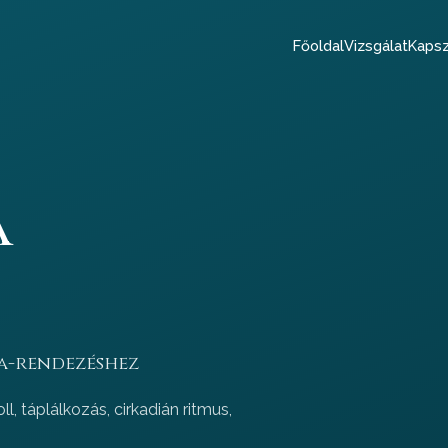
Főoldal
Vizsgálat
Kapsz
a
a-rendezéshez
, táplálkozás, cirkadián ritmus,