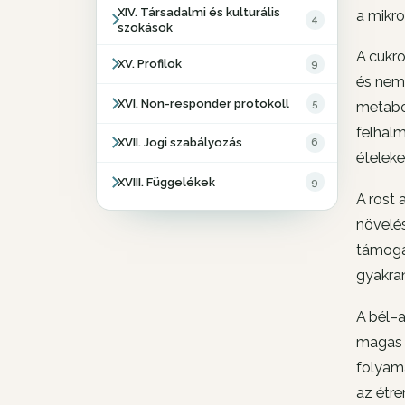
XIV. Társadalmi és kulturális
a mikro
4
szokások
A cukro
XV. Profilok
9
és nem 
XVI. Non-responder protokoll
5
metabol
felhal
XVII. Jogi szabályozás
6
ételeke
XVIII. Függelékek
9
A rost 
növelé
támogat
gyakra
A bél–a
magas h
folyama
az étre