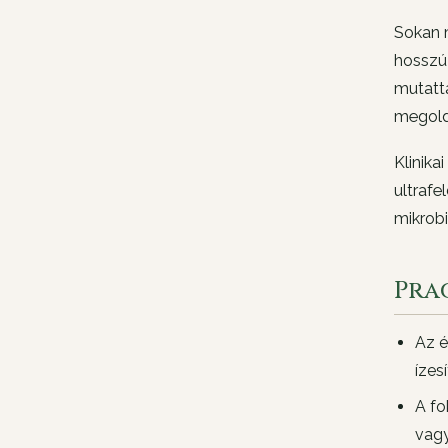
Sokan m
hosszú
mutatta
megold
Klinika
ultrafe
mikrobi
Pra
Az é
ízes
A fo
vagy