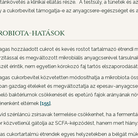
tánkövetés a klinikai ellátás része. A testsúly, a tünetek és a
 a cukorbevitel támogatja-e az anyagcsere-egészséget és a m
robiota-hatások
gas hozzáadott cukrot és kevés rostot tartalmazó étrendi m
rzitással és megváltozott mikrobiális anyagcserével társuln
zét érintik, nem egyetlen kórokozó faj tartós elszaporodását 
gas cukorbevitel közvetetten módosíthatja a mikrobiota össze
ban gazdag ételeket és megváltoztatja az epesav-anyagcser
elő baktériumok csökkenését és epetűrő fajok arányának nö
nenként eltérnek
[155]
.
vid szénláncú zsírsavak termelése csökkenhet, ha a fermentál
r közvetlenül gátolja az SCFA-képződést, hanem mert hiány
s cukortartalmú étrendek egyes helyzetekben a bélgát műk