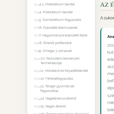
Az é
4.3. Prebiotikum bevitel
IV.3
4. Probiotikum-bevitel
IV.4
A cukor
5. Szimbiotikum-fogyasztás
IV.5
6. Erjesztett élelmiszerek
IV.6
7. Hagyományos erjesztett italok
IV.7
An
8. Étrendi polifenolok
IV.8
201
9. Omega-3 zsírsavak
IV.9
kut
10. Rezisztens keményítő
IV.10
éde
fermentációja
asz
11. Hidratáció és folyadékbevitel
IV.11
meg
12. Fehérjefogyasztás
IV.12
bef
13. Tenger gyümölcsei
IV.13
elp
fogyasztása
szé
14. Vegetáriánus étrend
IV.14
mik
15. Vegán étrend
IV.15
bél
16. Tengeri moszat és algaalapú