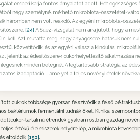
sgálat emberi karja fontos árnyalatot adott. Hét egészséges 
étből négy személynél mérhető mikrobiota-összetétel-változá
ik háromban nem volt reakció. Az egyéni mikrobiota-összetéte
sítőszerre.
[24]
A Suez-vizsgálat nem arra jutott, hogy a mes
ülni kell. Azt mutatta meg, hogy anyagcsere-hatásuk nem nu
esztül közvetítődik, és az egyéni válasz a kiindulási mikrobiál
azt jelenti: az édesítőszerek cukorhelyettesítő alkalmazása 
legesnek minden betegnél. A legtartósabb stratégia az éde
ozatos ízadaptáció – amelyet a teljes növényi ételek növekv
ított cukrok többsége gyorsan felszívódik a felső béltraktusb
nos baktériumok fermentálni tudnák őket. Klinikai szempon
dottcukor-tartalmú étrendek gyakran rostban gazdag növényi 
 teljes értékű élelmiszerek helyére lép, a mikrobiota kevesebb
s eltolódik
[150]
.