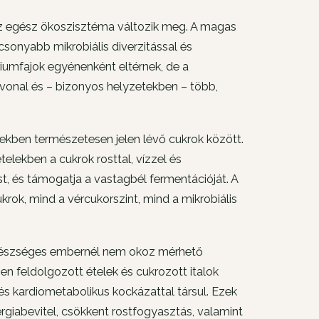
az egész ökoszisztéma változik meg. A magas
sonyabb mikrobiális diverzitással és
riumfajok egyénenként eltérnek, de a
tvonal és – bizonyos helyzetekben – több,
rekben természetesen jelen lévő cukrok között.
lekben a cukrok rosttal, vízzel és
ást, és támogatja a vastagbél fermentációját. A
krok, mind a vércukorszint, mind a mikrobiális
 egészséges embernél nem okoz mérhető
n feldolgozott ételek és cukrozott italok
és kardiometabolikus kockázattal társul. Ezek
giabevitel, csökkent rostfogyasztás, valamint