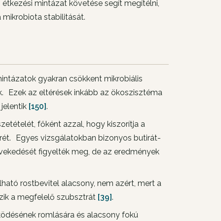
z étkezési mintázat követése segít megítélni,
ikrobiota stabilitását.
intázatok gyakran csökkent mikrobiális
ak. Ezek az eltérések inkább az ökoszisztéma
jelentik
[150]
.
tételét, főként azzal, hogy kiszorítja a
ét. Egyes vizsgálatokban bizonyos butirát-
vekedését figyelték meg, de az eredmények
ható rostbevitel alacsony, nem azért, mert a
zik a megfelelő szubsztrát
[39]
.
ödésének romlására és alacsony fokú