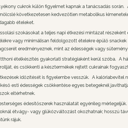
lyékony cukrok külön figyelmet kapnak a tanácsadás során. 
ölcslé következetesen kedvezőtlen metabolikus kimenetelekke
agabb ételeket.
ssolási szokásokat a teljes napi étkezési mintázat részeként 
élékre vagy minimálisan feldolgozott ételekre épülő snackek 
gcserét eredményeznek, mint az édességek vagy sütemény
tthoni ételkészítés gyakorlati stratégiaként kerül szóba. A 
rollját, és csökkenti a késztermékek rejtett cukrainak fogyasz
tkezések időzítését is figyelembe vesszük. A kalóriabevitel
 késő esti édességek csökkentése egyes betegeknél javíthatj
szok eltérhetnek.
sterséges édesítőszerek használatát egyénileg mérlegeljük. V
knál étvágy- vagy glükózváltozást okozhatnak; hosszú távú 
ntünk rájuk.