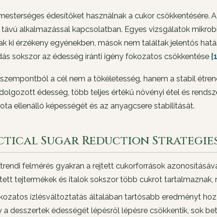
esterséges édesítőket használnak a cukor csökkentésére. A 
 távú alkalmazással kapcsolatban. Egyes vizsgálatok mikrob
k ki érzékeny egyénekben, mások nem találtak jelentős hatást
ás sokszor az édesség iránti igény fokozatos csökkentése
[
i szempontból a cél nem a tökéletesség, hanem a stabil étren
ldolgozott édesség, több teljes értékű növényi étel és rendsz
ota ellenálló képességét és az anyagcsere stabilitását.
ctical Sugar Reduction Strategie
trendi felmérés gyakran a rejtett cukorforrások azonosításá
ített tejtermékek és italok sokszor több cukrot tartalmaznak
kozatos ízlésváltoztatás általában tartósabb eredményt hoz, m
 a desszertek édességét lépésről lépésre csökkentik, sok bet