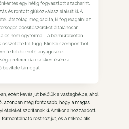
önkéntes egy hétig fogyasztott szacharint.
s és rontott glükózválasz alakult ki. A
l látszólag megjósolta, ki fog reagálni az
terséges édesítőszereket általánosan
lla és nem egyforma – a bélmikrobiotán
is összetételtől függ. Klinikai szempontból
nem feltételezhető anyagcsere-
sség-preferencia csökkentésére a
ő bevitele támogat.
an, ezért kevés jut belőlük a vastagbélbe, ahol
tból azonban még fontosabb, hogy a magas
ételeket szorítanak ki. Amikor a hozzáadott
 fermentálható rosthoz jut, és a mikrobiális