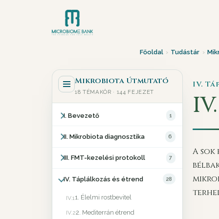
Főoldal
›
Tudástár
›
Mik
Mikrobiota Útmutató
IV. T
18 TÉMAKÖR · 144 FEJEZET
IV.
I. Bevezető
1
II. Mikrobiota diagnosztika
6
A sok
III. FMT-kezelési protokoll
7
bélba
mikrob
IV. Táplálkozás és étrend
28
terhel
1. Élelmi rostbevitel
IV.1
2. Mediterrán étrend
IV.2