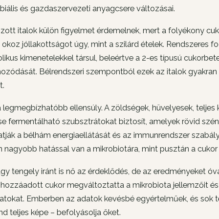
biális és gazdaszervezeti anyagcsere változásai.
zott italok külön figyelmet érdemelnek, mert a folyékony cu
okoz jóllakottságot úgy, mint a szilárd ételek. Rendszeres
ikus kimenetelekkel társul, beleértve a 2-es típusú cukorbet
mozódását. Bélrendszeri szempontból ezek az italok gyakran
t.
a legmegbízhatóbb ellensúly. A zöldségek, hüvelyesek, teljes
se fermentálható szubsztrátokat biztosít, amelyek rövid sz
ják a bélhám energiaellátását és az immunrendszer szabályoz
n nagyobb hatással van a mikrobiotára, mint pusztán a cuko
gy tengely iránt is nő az érdeklődés, de az eredményeket óvat
ozzáadott cukor megváltoztatta a mikrobiota jellemzőit és 
tokat. Emberben az adatok kevésbé egyértelműek, és sok ténye
nd teljes képe – befolyásolja őket.