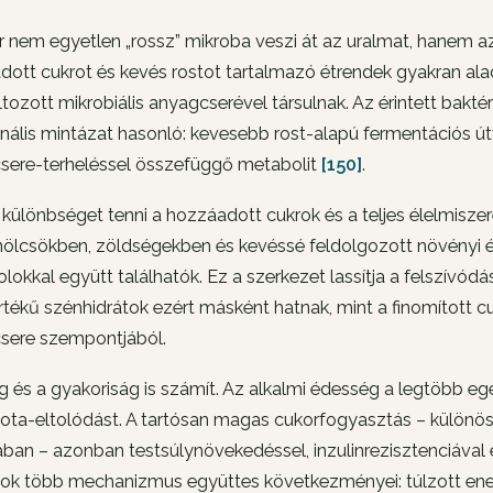
or nem egyetlen „rossz” mikroba veszi át az uralmat, hanem 
ott cukrot és kevés rostot tartalmazó étrendek gyakran alac
ozott mikrobiális anyagcserével társulnak. Az érintett bakté
nális mintázat hasonló: kevesebb rost-alapú fermentációs ú
sere-terheléssel összefüggő metabolit
[150]
.
különbséget tenni a hozzáadott cukrok és a teljes élelmisze
lcsökben, zöldségekben és kevéssé feldolgozott növényi éte
olokkal együtt találhatók. Ez a szerkezet lassítja a felszívód
értékű szénhidrátok ezért másként hatnak, mint a finomított cu
sere szempontjából.
g és a gyakoriság is számít. Az alkalmi édesség a legtöbb
ota-eltolódást. A tartósan magas cukorfogyasztás – különöse
ban – azonban testsúlynövekedéssel, inzulinrezisztenciával 
sok több mechanizmus együttes következményei: túlzott ener