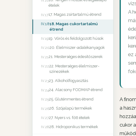
IV.16
viz
ételek
A h
17. Magas zsírtartalmú étrend
IV.17
más
18. Magas cukortartalmú
IV.18
éde
étrend
ker
19. Vörös és feldolgozott húsok
IV.19
ker
20. Élelmiszer-adalékanyagok
IV.20
ez 
21. Mesterséges édesítőszerek
IV.21
sem
22. Mesterséges élelmiszer-
IV.22
fok
színezékek
23. Alkoholfogyasztás
IV.23
24. Alacsony FODMAP étrend
IV.24
A finom
25. Gluténmentes étrend
IV.25
a hasz
26. Szójalapú termékek
IV.26
hozzáa
27. Nyers vs. főtt ételek
IV.27
cukor a
28. Hidroponikus termékek
IV.28
működé