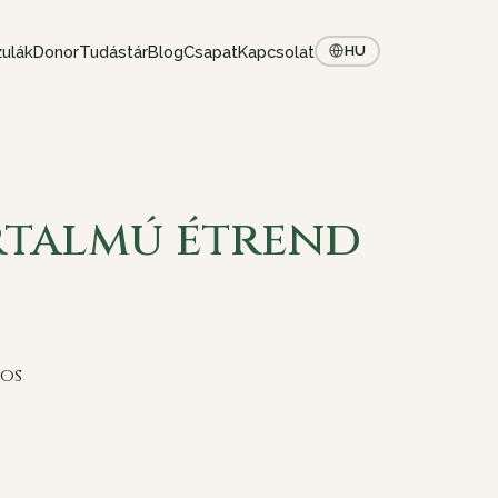
ulák
Donor
Tudástár
Blog
Csapat
Kapcsolat
HU
talmú étrend
mos