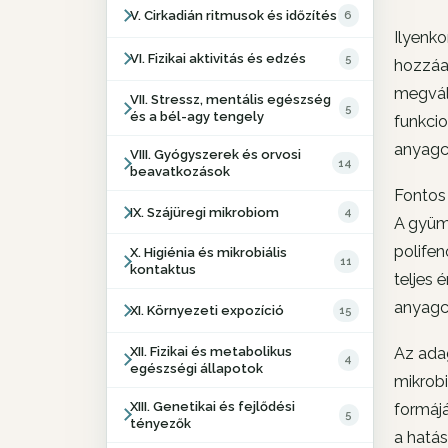
V. Cirkadián ritmusok és időzítés
6
Ilyenk
VI. Fizikai aktivitás és edzés
5
hozzáad
megvált
VII. Stressz, mentális egészség
5
és a bél-agy tengely
funkcio
anyagc
VIII. Gyógyszerek és orvosi
14
beavatkozások
Fontos 
IX. Szájüregi mikrobiom
4
A gyümö
polifen
X. Higiénia és mikrobiális
11
kontaktus
teljes 
anyagc
XI. Környezeti expozíció
15
Az ada
XII. Fizikai és metabolikus
4
egészségi állapotok
mikrobi
XIII. Genetikai és fejlődési
formájá
5
tényezők
a hatá