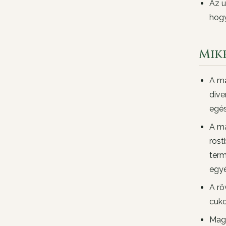
Az u
hogy
Mik
A ma
dive
egés
A ma
rost
term
egyé
A rö
cuko
Maga