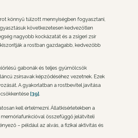
krot könnyű túlzott mennyiségben fogyasztani,
 fogyasztásuk következetesen kedvezőtlen
egség nagyobb kockázatát és a zsigeri zsír
 kiszorítják a rostban gazdagabb, kedvezőbb
 kiőrlésű gabonák és teljes gyümölcsök
énláncú zsírsavak képződéséhez vezetnek. Ezek
ását. A gyakorlatban a rostbevitel javítása
r csökkentése
[39]
.
osan kell értelmezni. Állatkísérletekben a
memóriafunkcióval összefüggő jelátviteli
ző – például az alvás, a fizikai aktivitás és