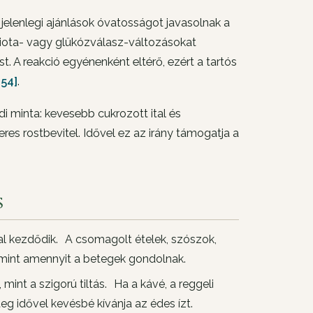
jelenlegi ajánlások óvatosságot javasolnak a
iota- vagy glükózválasz-változásokat
. A reakció egyénenként eltérő, ezért a tartós
154]
.
di minta: kevesebb cukrozott ital és
eres rostbevitel. Idővel ez az irány támogatja a
s
val kezdődik. A csomagolt ételek, szószok,
, mint amennyit a betegek gondolnak.
int a szigorú tiltás. Ha a kávé, a reggeli
eg idővel kevésbé kívánja az édes ízt.