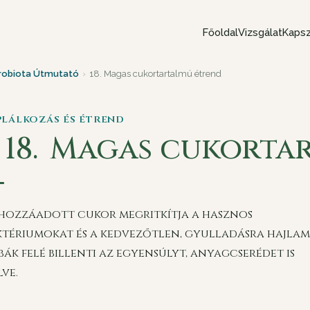
Főoldal
Vizsgálat
Kapsz
robiota Útmutató
›
18. Magas cukortartalmú étrend
áplálkozás és étrend
 18.
Magas cukortar
 hozzáadott cukor megritkítja a hasznos
ktériumokat és a kedvezőtlen, gyulladásra hajla
ák felé billenti az egyensúlyt, anyagcserédet is
ve.