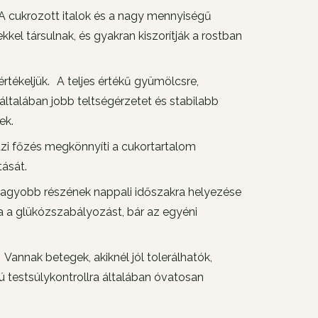
A cukrozott italok és a nagy mennyiségű
l társulnak, és gyakran kiszorítják a rostban
értékeljük. A teljes értékű gyümölcsre,
általában jobb teltségérzetet és stabilabb
ek.
házi főzés megkönnyíti a cukortartalom
tását.
 nagyobb részének nappali időszakra helyezése
a a glükózszabályozást, bár az egyéni
annak betegek, akiknél jól tolerálhatók,
testsúlykontrollra általában óvatosan