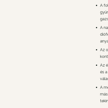
A fo
gyüm
gazd
A na
dióf
anya
Az o
kont
Az é
és a
vála
A me
máso
teki