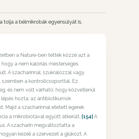
 tolja a bélmikrobák egyensúlyát is.
zetben a Nature-ben tették közzé azt a
t, hogy a nem kalóriás mesterséges
lt. A szacharinnal, szukralózzal vagy
i, szemben a kontrollcsoporttal. Ez
, és nem volt várható, hogy közvetlenül
lépés hozta: az antibiotikumok
nt. Majd a szacharinnal etetett egerek
ncia a mikrobiotával együtt átkerült.
[154]
A
us. A szacharin megváltoztatta a
ogyan kezeli a szervezet a glükózt. A