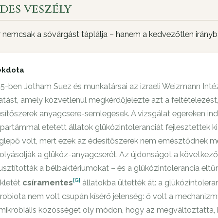
des veszély
 nemcsak a sóvárgást táplálja – hanem a kedvezőtlen irányba
ekdota
5-ben Jotham Suez és munkatársai az izraeli Weizmann Inté
atást, amely közvetlenül megkérdőjelezte azt a feltételezés
sítőszerek anyagcsere-semlegesek. A vizsgálat egereken indu
partámmal etetett állatok glükózintoleranciát fejlesztettek k
lepő volt, mert ezek az édesítőszerek nem emésztődnek meg
olyásolják a glükóz-anyagcserét. Az újdonságot a következő 
usztították a bélbaktériumokat – és a glükózintolerancia eltű
[G]
kletét
csíramentes
állatokba ültették át: a glükózintolera
robiota nem volt csupán kísérő jelenség: ő volt a mechanizm
mikrobiális közösséget oly módon, hogy az megváltoztatta, h