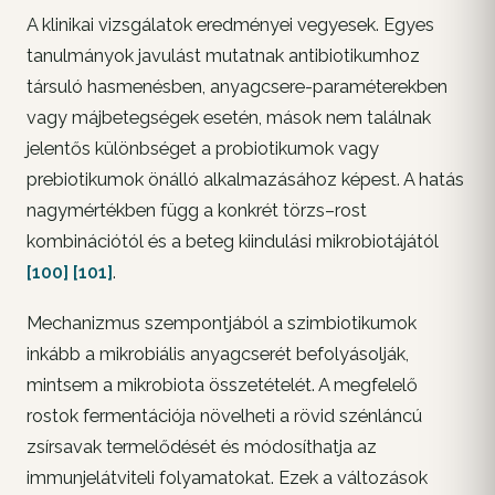
A klinikai vizsgálatok eredményei vegyesek. Egyes
tanulmányok javulást mutatnak antibiotikumhoz
társuló hasmenésben, anyagcsere-paraméterekben
vagy májbetegségek esetén, mások nem találnak
jelentős különbséget a probiotikumok vagy
prebiotikumok önálló alkalmazásához képest. A hatás
nagymértékben függ a konkrét törzs–rost
kombinációtól és a beteg kiindulási mikrobiotájától
[100]
[101]
.
Mechanizmus szempontjából a szimbiotikumok
inkább a mikrobiális anyagcserét befolyásolják,
mintsem a mikrobiota összetételét. A megfelelő
rostok fermentációja növelheti a rövid szénláncú
zsírsavak termelődését és módosíthatja az
immunjelátviteli folyamatokat. Ezek a változások