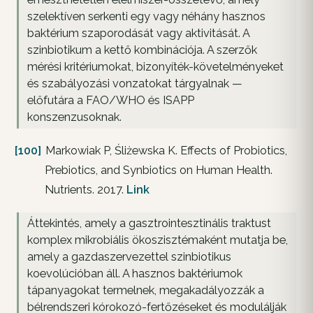
szelektíven serkenti egy vagy néhány hasznos
baktérium szaporodását vagy aktivitását. A
szinbiotikum a kettő kombinációja. A szerzők
mérési kritériumokat, bizonyíték-követelményeket
és szabályozási vonzatokat tárgyalnak —
előfutára a FAO/WHO és ISAPP
konszenzusoknak.
[100]
Markowiak P, Śliżewska K. Effects of Probiotics,
Prebiotics, and Synbiotics on Human Health.
Nutrients. 2017.
Link
Áttekintés, amely a gasztrointesztinális traktust
komplex mikrobiális ökoszisztémaként mutatja be,
amely a gazdaszervezettel szinbiotikus
koevolúcióban áll. A hasznos baktériumok
tápanyagokat termelnek, megakadályozzák a
bélrendszeri kórokozó-fertőzéseket és modulálják