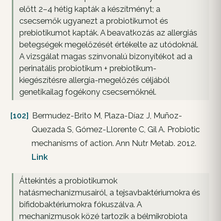
előtt 2–4 hétig kapták a készítményt; a
csecsemők ugyanezt a probiotikumot és
prebiotikumot kapták. A beavatkozás az allergiás
betegségek megelőzését értékelte az utódoknál.
A vizsgálat magas színvonalú bizonyítékot ad a
perinatális probiotikum + prebiotikum-
kiegészítésre allergia-megelőzés céljából
genetikailag fogékony csecsemőknél.
[102]
Bermudez-Brito M, Plaza-Díaz J, Muñoz-
Quezada S, Gómez-Llorente C, Gil A. Probiotic
mechanisms of action. Ann Nutr Metab. 2012.
Link
Áttekintés a probiotikumok
hatásmechanizmusairól, a tejsavbaktériumokra és
bifidobaktériumokra fókuszálva. A
mechanizmusok közé tartozik a bélmikrobiota