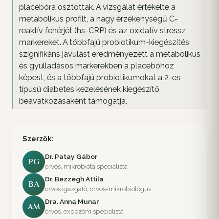
placebóra osztottak. A vizsgálat értékelte a
metabolikus profilt, a nagy érzékenységű C-
reaktív fehérjét (hs-CRP) és az oxidatív stressz
markereket. A többfajú probiotikum-kiegészítés
szignifikáns javulást eredményezett a metabolikus
és gyulladásos markerekben a placebóhoz
képest, és a többfajú probiotikumokat a 2-es
típusú diabetes kezelésének kiegészítő
beavatkozásaként támogatja.
Szerzők:
Dr. Patay Gábor
PG
orvos, mikrobióta specialista
Dr. Bezzegh Attila
BA
orvos igazgató, orvos-mikrobiológus
Dra. Anna Munar
AM
orvos, expozóm specialista