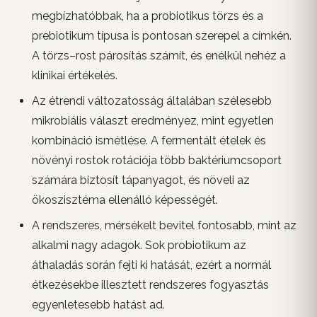
megbízhatóbbak, ha a probiotikus törzs és a
prebiotikum típusa is pontosan szerepel a címkén.
A törzs–rost párosítás számít, és enélkül nehéz a
klinikai értékelés.
Az étrendi változatosság általában szélesebb
mikrobiális választ eredményez, mint egyetlen
kombináció ismétlése. A fermentált ételek és
növényi rostok rotációja több baktériumcsoport
számára biztosít tápanyagot, és növeli az
ökoszisztéma ellenálló képességét.
A rendszeres, mérsékelt bevitel fontosabb, mint az
alkalmi nagy adagok. Sok probiotikum az
áthaladás során fejti ki hatását, ezért a normál
étkezésekbe illesztett rendszeres fogyasztás
egyenletesebb hatást ad.