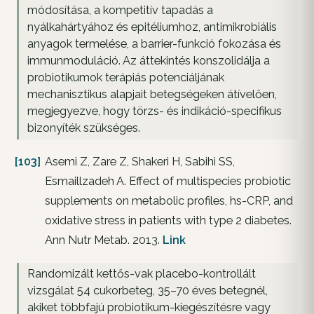
módosítása, a kompetitív tapadás a
nyálkahártyához és epitéliumhoz, antimikrobiális
anyagok termelése, a barrier-funkció fokozása és
immunmoduláció. Az áttekintés konszolidálja a
probiotikumok terápiás potenciáljának
mechanisztikus alapjait betegségeken átívelően,
megjegyezve, hogy törzs- és indikáció-specifikus
bizonyíték szükséges.
[103]
Asemi Z, Zare Z, Shakeri H, Sabihi SS,
Esmaillzadeh A. Effect of multispecies probiotic
supplements on metabolic profiles, hs-CRP, and
oxidative stress in patients with type 2 diabetes.
Ann Nutr Metab. 2013.
Link
Randomizált kettős-vak placebo-kontrollált
vizsgálat 54 cukorbeteg, 35–70 éves betegnél,
akiket többfajú probiotikum-kiegészítésre vagy