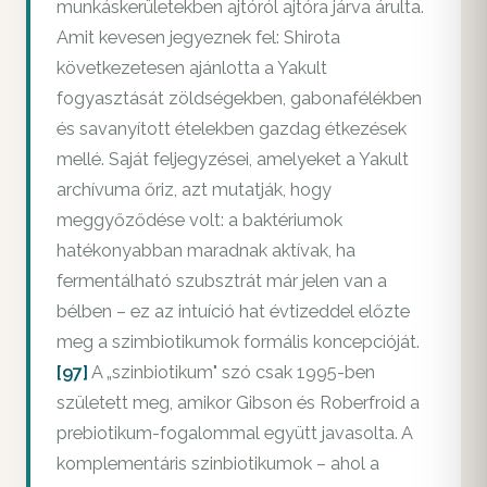
munkáskerületekben ajtóról ajtóra járva árulta.
Amit kevesen jegyeznek fel: Shirota
következetesen ajánlotta a Yakult
fogyasztását zöldségekben, gabonafélékben
és savanyított ételekben gazdag étkezések
mellé. Saját feljegyzései, amelyeket a Yakult
archívuma őriz, azt mutatják, hogy
meggyőződése volt: a baktériumok
hatékonyabban maradnak aktívak, ha
fermentálható szubsztrát már jelen van a
bélben – ez az intuíció hat évtizeddel előzte
meg a szimbiotikumok formális koncepcióját.
[97]
A „szinbiotikum" szó csak 1995-ben
született meg, amikor Gibson és Roberfroid a
prebiotikum-fogalommal együtt javasolta. A
komplementáris szinbiotikumok – ahol a