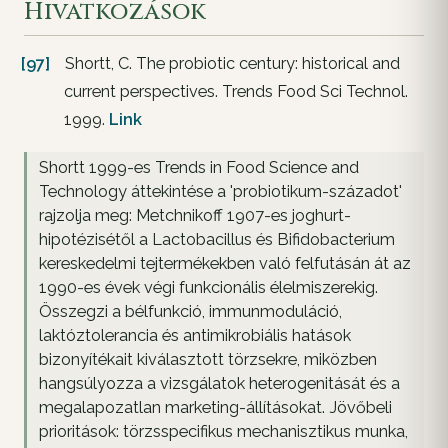
Hivatkozások
[97]
Shortt, C. The probiotic century: historical and
current perspectives. Trends Food Sci Technol.
1999.
Link
Shortt 1999-es Trends in Food Science and
Technology áttekintése a 'probiotikum-századot'
rajzolja meg: Metchnikoff 1907-es joghurt-
hipotézisétől a Lactobacillus és Bifidobacterium
kereskedelmi tejtermékekben való felfutásán át az
1990-es évek végi funkcionális élelmiszerekig.
Összegzi a bélfunkció, immunmoduláció,
laktóztolerancia és antimikrobiális hatások
bizonyítékait kiválasztott törzsekre, miközben
hangsúlyozza a vizsgálatok heterogenitását és a
megalapozatlan marketing-állításokat. Jövőbeli
prioritások: törzsspecifikus mechanisztikus munka,