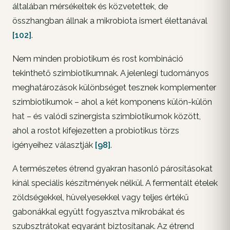
általában mérsékeltek és közvetettek, de
összhangban állnak a mikrobiota ismert élettanával
[102]
.
Nem minden probiotikum és rost kombináció
tekinthető szimbiotikumnak. A jelenlegi tudományos
meghatározások különbséget tesznek komplementer
szimbiotikumok – ahol a két komponens külön-külön
hat – és valódi szinergista szimbiotikumok között,
ahol a rostot kifejezetten a probiotikus törzs
igényeihez választják
[98]
.
A természetes étrend gyakran hasonló párosításokat
kínál speciális készítmények nélkül. A fermentált ételek
zöldségekkel, hüvelyesekkel vagy teljes értékű
gabonákkal együtt fogyasztva mikrobákat és
szubsztrátokat egyaránt biztosítanak. Az étrend