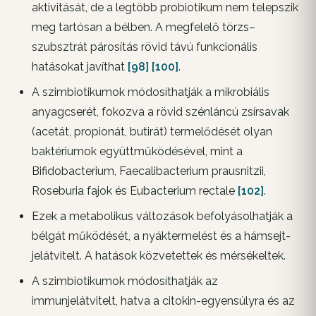
aktivitását, de a legtöbb probiotikum nem telepszik
meg tartósan a bélben. A megfelelő törzs–
szubsztrát párosítás rövid távú funkcionális
hatásokat javíthat
[98]
[100]
.
A szimbiotikumok módosíthatják a mikrobiális
anyagcserét, fokozva a rövid szénláncú zsírsavak
(acetát, propionát, butirát) termelődését olyan
baktériumok együttműködésével, mint a
Bifidobacterium, Faecalibacterium prausnitzii,
Roseburia fajok és Eubacterium rectale
[102]
.
Ezek a metabolikus változások befolyásolhatják a
bélgát működését, a nyáktermelést és a hámsejt-
jelátvitelt. A hatások közvetettek és mérsékeltek.
A szimbiotikumok módosíthatják az
immunjelátvitelt, hatva a citokin-egyensúlyra és az