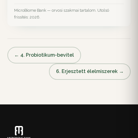
MicroBiome Bank — orvosi szakmai tartalom. Utolsó
frissítés: 2026.
← 4. Probiotikum-bevitel
6. Erjesztett élelmiszerek →