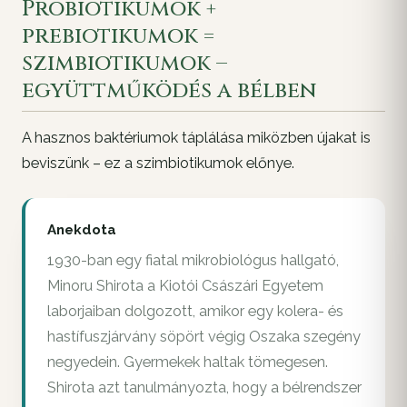
Probiotikumok +
prebiotikumok =
szimbiotikumok –
együttműködés a bélben
A hasznos baktériumok táplálása miközben újakat is
beviszünk – ez a szimbiotikumok előnye.
Anekdota
1930-ban egy fiatal mikrobiológus hallgató,
Minoru Shirota a Kiotói Császári Egyetem
laborjaiban dolgozott, amikor egy kolera- és
hastífuszjárvány söpört végig Oszaka szegény
negyedein. Gyermekek haltak tömegesen.
Shirota azt tanulmányozta, hogy a bélrendszer