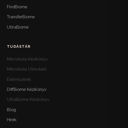
FindBiome
TransferBiome
UltraBiome
TUDÁSTÁR
Mikrobiota Kézikönyv
Mikrobiota Útmutató
Élelmiszerek
DiffBiome Kézikönyv
UltraBiome Kézikönyv
Blog
Hírek