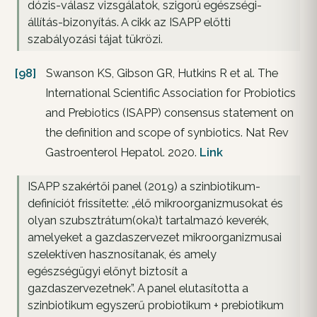
dózis-válasz vizsgálatok, szigorú egészségi-
állítás-bizonyítás. A cikk az ISAPP előtti
szabályozási tájat tükrözi.
[98]
Swanson KS, Gibson GR, Hutkins R et al. The
International Scientific Association for Probiotics
and Prebiotics (ISAPP) consensus statement on
the definition and scope of synbiotics. Nat Rev
Gastroenterol Hepatol. 2020.
Link
ISAPP szakértői panel (2019) a szinbiotikum-
definíciót frissítette: „élő mikroorganizmusokat és
olyan szubsztrátum(oka)t tartalmazó keverék,
amelyeket a gazdaszervezet mikroorganizmusai
szelektíven hasznosítanak, és amely
egészségügyi előnyt biztosít a
gazdaszervezetnek”. A panel elutasította a
szinbiotikum egyszerű probiotikum + prebiotikum