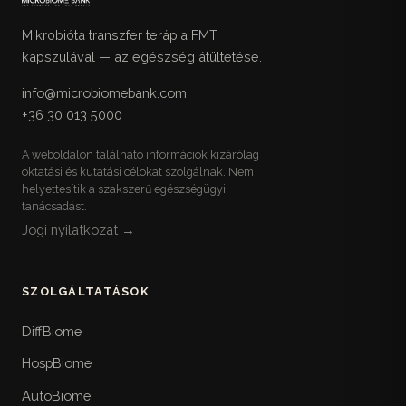
Mikrobióta transzfer terápia FMT
kapszulával — az egészség átültetése.
info@microbiomebank.com
+36 30 013 5000
A weboldalon található információk kizárólag
oktatási és kutatási célokat szolgálnak. Nem
helyettesítik a szakszerű egészségügyi
tanácsadást.
Jogi nyilatkozat →
SZOLGÁLTATÁSOK
DiffBiome
HospBiome
AutoBiome