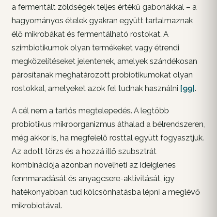
a fermentált zöldségek teljes értékű gabonákkal – a
hagyományos ételek gyakran együtt tartalmaznak
élő mikrobákat és fermentálható rostokat. A
szimbiotikumok olyan termékeket vagy étrendi
megközelítéseket jelentenek, amelyek szándékosan
párosítanak meghatározott probiotikumokat olyan
rostokkal, amelyeket azok fel tudnak használni
[99]
.
A cél nem a tartós megtelepedés. A legtöbb
probiotikus mikroorganizmus áthalad a bélrendszeren,
még akkor is, ha megfelelő rosttal együtt fogyasztjuk.
Az adott törzs és a hozzá illő szubsztrát
kombinációja azonban növelheti az ideiglenes
fennmaradását és anyagcsere-aktivitását, így
hatékonyabban tud kölcsönhatásba lépni a meglévő
mikrobiotával.