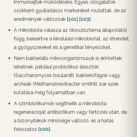
immunsejtek működésére. Egyes vizsgálatok
csökkent gyulladásos markereket mutattak, de az
eredmények változóak
[101]
[103]
.
A mikrobiota válasza az ökoszisztéma állapotától
függ, beleértve a kiindulási mikrobiotát, az étrendet,
a gyógyszereket és a genetikai tényezőket.
Nem bakteriális mikroorganizmusok is érintettek
lehetnek, például probiotikus élesztők
(Saccharomyces boulardii), bakteriofágok vagy
archeák (Methanobrevibacter smithii), bár ezek
kutatása még folyamatban van.
A szimbiotikumok segíthetik a mikrobiota
regenerációját antibiotikum vagy fertőzés után, de
a bizonyítékok minősége változó, és a hatás
fokozatos
[100]
.