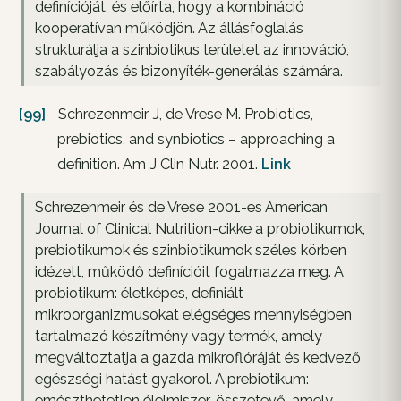
definícióját, és előírta, hogy a kombináció
kooperatívan működjön. Az állásfoglalás
strukturálja a szinbiotikus területet az innováció,
szabályozás és bizonyíték-generálás számára.
[99]
Schrezenmeir J, de Vrese M. Probiotics,
prebiotics, and synbiotics – approaching a
definition. Am J Clin Nutr. 2001.
Link
Schrezenmeir és de Vrese 2001-es American
Journal of Clinical Nutrition-cikke a probiotikumok,
prebiotikumok és szinbiotikumok széles körben
idézett, működő definícióit fogalmazza meg. A
probiotikum: életképes, definiált
mikroorganizmusokat elégséges mennyiségben
tartalmazó készítmény vagy termék, amely
megváltoztatja a gazda mikroflóráját és kedvező
egészségi hatást gyakorol. A prebiotikum:
emészthetetlen élelmiszer-összetevő, amely