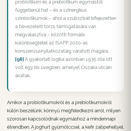
probiotikum és a prebiotikum egymástól
függetlenül hat – és a szinergikus
szinbiotikumok – ahol a szubsztrát kifejezetten
a bevezetett törzs támogatására van
megválasztva – közötti formális
különbségtétel az ISAPP 2020-as
konszenzusnyilatkozatáig váratott magára.
[98]
A gyakorlati logika azonban 1935 óta ott
volt egy kis üvegben, amelyet Oszaka utcáin
árultak.
Amikor a probiotikumokról és a prebiotikumokról
külön beszélünk, könnyű megfeledkezni arról, milyen
szorosan kapcsolódnak egymáshoz a mindennapi
étrendben. A joghurt gyümölccsel, a kefir zabpehellyel,