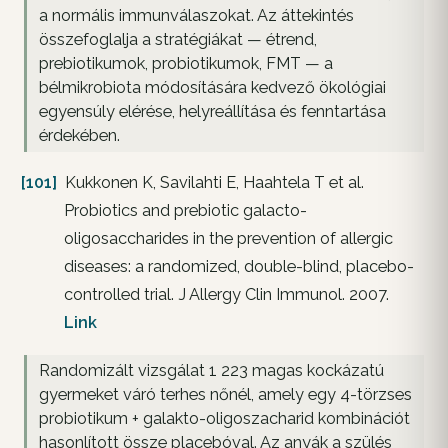
a normális immunválaszokat. Az áttekintés
összefoglalja a stratégiákat — étrend,
prebiotikumok, probiotikumok, FMT — a
bélmikrobiota módosítására kedvező ökológiai
egyensúly elérése, helyreállítása és fenntartása
érdekében.
[101]
Kukkonen K, Savilahti E, Haahtela T et al.
Probiotics and prebiotic galacto-
oligosaccharides in the prevention of allergic
diseases: a randomized, double-blind, placebo-
controlled trial. J Allergy Clin Immunol. 2007.
Link
Randomizált vizsgálat 1 223 magas kockázatú
gyermeket váró terhes nőnél, amely egy 4-törzses
probiotikum + galakto-oligoszacharid kombinációt
hasonlított össze placebóval. Az anyák a szülés