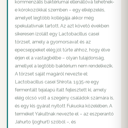
kommenzális baktériumai ellenállóvá tehetnek-
e kórokozókkal szemben – egy elképzelés,
amelyet legtöbb kollégája akkor még
spekulatívnak tartott. Az azt követő években
sikeresen izolált egy Lactobacillus casei
törzset, amely a gyomorsavat és az
epecseppeket elég jól tűrte ahhoz, hogy élve
érjen el a vastagbélbe – olyan tulajdonság,
amellyel a legtöbb baktérium nem rendelkezik.
A törzset saját magáról nevezte el:
Lactobacillus casei Shirota. 1935-re egy
fermentált tejalapú italt fejlesztett ki, amely
elég olcsó volt a szegény családok számára is,
és egy kis gyárat nyitott Fukuoka közelében. A
terméket Yakultnak nevezte el – az eszperantó
Jahurto (joghurt) szóból –, és