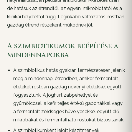
helyreállításában például antibiotikum-kezelés után,
de hatásuk az étrendtől, az egyéni mikrobiotától és a
klinikai helyzettől függ. Leginkább változatos, rostban
gazdag étrend részeként működnek jól.
A szimbiotikumok beépítése a
mindennapokba
A szimbiotikus hatás gyakran természetesen jelenik
meg a mindennapi étrendben, amikor fermentált
ételeket rostban gazdag növényi ételekkel együtt
fogyasztunk. A joghurt zabpehellyel és
gyümölccsel, a kefir teljes értékű gabonákkal vagy
a fermentált zöldségek hüvelyesekkel együtt élő
mikrobákat és fermentálható rostokat biztosítanak.
A szimbiotikumként jelölt készítmények