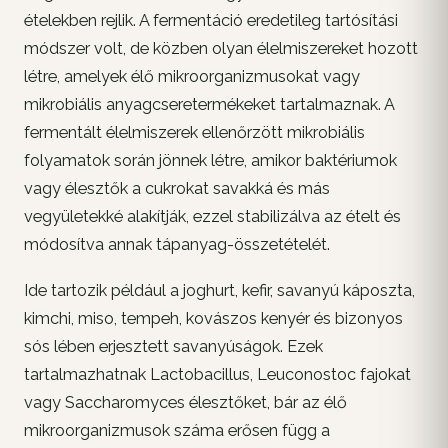
ételekben rejlik. A fermentáció eredetileg tartósítási
módszer volt, de közben olyan élelmiszereket hozott
létre, amelyek élő mikroorganizmusokat vagy
mikrobiális anyagcseretermékeket tartalmaznak. A
fermentált élelmiszerek ellenőrzött mikrobiális
folyamatok során jönnek létre, amikor baktériumok
vagy élesztők a cukrokat savakká és más
vegyületekké alakítják, ezzel stabilizálva az ételt és
módosítva annak tápanyag-összetételét.
Ide tartozik például a joghurt, kefir, savanyú káposzta,
kimchi, miso, tempeh, kovászos kenyér és bizonyos
sós lében erjesztett savanyúságok. Ezek
tartalmazhatnak Lactobacillus, Leuconostoc fajokat
vagy Saccharomyces élesztőket, bár az élő
mikroorganizmusok száma erősen függ a