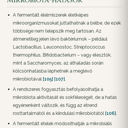
Mikrobiota-hatások
A fermentált élelmiszerek életképes
mikroorganizmusokat juttathatnak a bélbe, de ezek
többsége nem telepszik meg tartósan. Az
átmenetileg jelen lévő baktériumok – például
Lactobacillus, Leuconostoc, Streptococcus
thermophilus, Bifidobacterium – vagy élesztők,
mint a Saccharomyces, az áthaladás során
kölcsönhatásba léphetnek a meglévő
mikrobiotával
[105]
[107]
.
A rendszeres fogyasztás befolyásolhatja a
mikrobiota aktivitását és sokféleségét, de a hatás
egyénenként változik, és függ az étrend
rosttartalmától és a kiindulási mikrobiotától
[106]
.
A fermentált ételek módosíthatják a mikrobiális