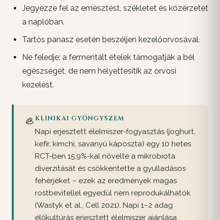
Jegyezze fel az emésztést, székletet és közérzetet
a naplóban.
Tartós panasz esetén beszéljen kezelőorvosával.
Ne feledje: a fermentált ételek támogatják a bél
egészségét, de nem helyettesítik az orvosi
kezelést.
🦪
KLINIKAI GYÖNGYSZEM
Napi erjesztett élelmiszer-fogyasztás (joghurt,
kefír, kimchi, savanyú káposzta) egy 10 hetes
RCT-ben 15,9%-kal növelte a mikrobiota
diverzitását és csökkentette a gyulladásos
fehérjéket – ezek az eredmények magas
rostbevitellel egyedül nem reprodukálhatók
(Wastyk et al., Cell 2021). Napi 1–2 adag
élőkultúrás erjesztett élelmiszer ajánlása