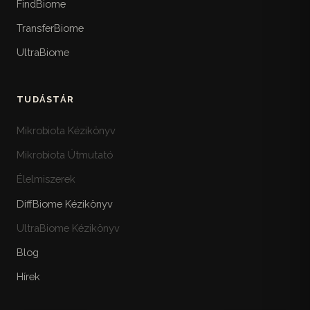
FindBiome
TransferBiome
UltraBiome
TUDÁSTÁR
Mikrobiota Kézikönyv
Mikrobiota Útmutató
Élelmiszerek
DiffBiome Kézikönyv
UltraBiome Kézikönyv
Blog
Hírek