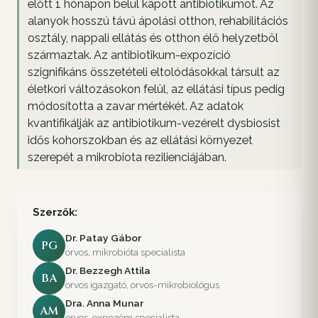
előtt 1 hónapon belül kapott antibiotikumot. Az
alanyok hosszú távú ápolási otthon, rehabilitációs
osztály, nappali ellátás és otthon élő helyzetből
származtak. Az antibiotikum-expozíció
szignifikáns összetételi eltolódásokkal társult az
életkori változásokon felül, az ellátási típus pedig
módosította a zavar mértékét. Az adatok
kvantifikálják az antibiotikum-vezérelt dysbiosist
idős kohorszokban és az ellátási környezet
szerepét a mikrobiota rezilienciájában.
Szerzők:
Dr. Patay Gábor
PG
orvos, mikrobióta specialista
Dr. Bezzegh Attila
BA
orvos igazgató, orvos-mikrobiológus
Dra. Anna Munar
AM
orvos, expozóm specialista