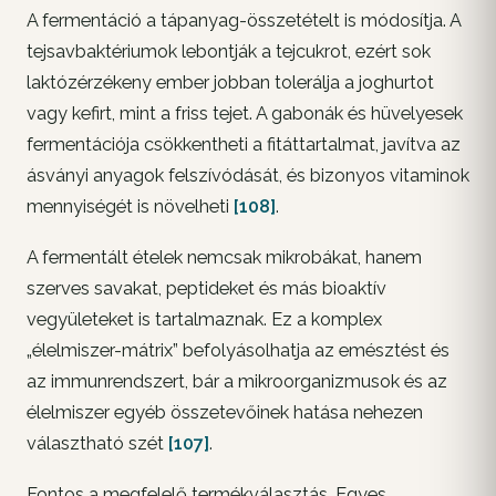
A fermentáció a tápanyag-összetételt is módosítja. A
tejsavbaktériumok lebontják a tejcukrot, ezért sok
laktózérzékeny ember jobban tolerálja a joghurtot
vagy kefirt, mint a friss tejet. A gabonák és hüvelyesek
fermentációja csökkentheti a fitáttartalmat, javítva az
ásványi anyagok felszívódását, és bizonyos vitaminok
mennyiségét is növelheti
[108]
.
A fermentált ételek nemcsak mikrobákat, hanem
szerves savakat, peptideket és más bioaktív
vegyületeket is tartalmaznak. Ez a komplex
„élelmiszer-mátrix” befolyásolhatja az emésztést és
az immunrendszert, bár a mikroorganizmusok és az
élelmiszer egyéb összetevőinek hatása nehezen
választható szét
[107]
.
Fontos a megfelelő termékválasztás. Egyes