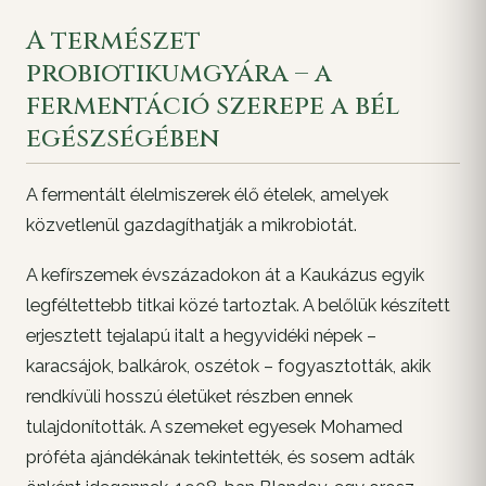
A természet
probiotikumgyára – a
fermentáció szerepe a bél
egészségében
A fermentált élelmiszerek élő ételek, amelyek
közvetlenül gazdagíthatják a mikrobiotát.
A kefírszemek évszázadokon át a Kaukázus egyik
legféltettebb titkai közé tartoztak. A belőlük készített
erjesztett tejalapú italt a hegyvidéki népek –
karacsájok, balkárok, oszétok – fogyasztották, akik
rendkívüli hosszú életüket részben ennek
tulajdonították. A szemeket egyesek Mohamed
próféta ajándékának tekintették, és sosem adták