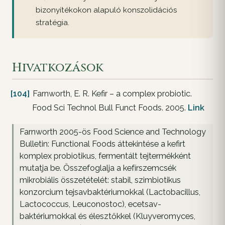
bizonyítékokon alapuló konszolidációs
stratégia.
Hivatkozások
[104]
Farnworth, E. R. Kefir – a complex probiotic.
Food Sci Technol Bull Funct Foods. 2005.
Link
Farnworth 2005-ös Food Science and Technology
Bulletin: Functional Foods áttekintése a kefirt
komplex probiotikus, fermentált tejtermékként
mutatja be. Összefoglalja a kefírszemcsék
mikrobiális összetételét: stabil, szimbiotikus
konzorcium tejsavbaktériumokkal (Lactobacillus,
Lactococcus, Leuconostoc), ecetsav-
baktériumokkal és élesztőkkel (Kluyveromyces,