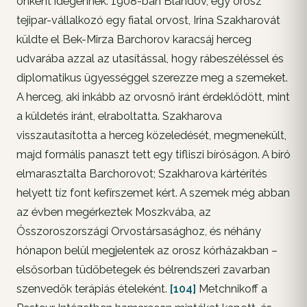
önként idegennek. 1908-ban Blandov, egy orosz
tejipar-vállalkozó egy fiatal orvost, Irina Szakharovát
küldte el Bek-Mirza Barchorov karacsáj herceg
udvarába azzal az utasítással, hogy rábeszéléssel és
diplomatikus ügyességgel szerezze meg a szemeket.
A herceg, aki inkább az orvosnő iránt érdeklődött, mint
a küldetés iránt, elraboltatta. Szakharova
visszautasította a herceg közeledését, megmenekült,
majd formális panaszt tett egy tifliszi bíróságon. A bíró
elmarasztalta Barchorovot; Szakharova kártérítés
helyett tíz font kefírszemet kért. A szemek még abban
az évben megérkeztek Moszkvába, az
Összoroszországi Orvostársasághoz, és néhány
hónapon belül megjelentek az orosz kórházakban –
elsősorban tüdőbetegek és bélrendszeri zavarban
szenvedők terápiás ételeként.
[104]
Metchnikoff a