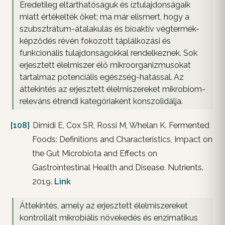
Eredetileg eltarthatóságuk és íztulajdonságaik
miatt értékelték őket; ma már elismert, hogy a
szubsztrátum-átalakulás és bioaktív végtermék-
képződés révén fokozott táplálkozási és
funkcionális tulajdonságokkal rendelkeznek. Sok
erjesztett élelmiszer élő mikroorganizmusokat
tartalmaz potenciális egészség-hatással. Az
áttekintés az erjesztett élelmiszereket mikrobiom-
releváns étrendi kategóriaként konszolidálja.
[108]
Dimidi E, Cox SR, Rossi M, Whelan K. Fermented
Foods: Definitions and Characteristics, Impact on
the Gut Microbiota and Effects on
Gastrointestinal Health and Disease. Nutrients.
2019.
Link
Áttekintés, amely az erjesztett élelmiszereket
kontrollált mikrobiális növekedés és enzimatikus