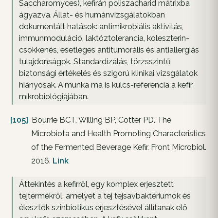
Saccharomyces), kefirán poliszacharid mátrixba
ágyazva. Állat- és humánvizsgálatokban
dokumentált hatások: antimikrobiális aktivitás,
immunmoduláció, laktóztolerancia, koleszterin-
csökkenés, esetleges antitumorális és antiallergiás
tulajdonságok. Standardizálás, törzsszintű
biztonsági értékelés és szigorú klinikai vizsgálatok
hiányosak. A munka ma is kulcs-referencia a kefír
mikrobiológiájában.
[105]
Bourrie BCT, Willing BP, Cotter PD. The
Microbiota and Health Promoting Characteristics
of the Fermented Beverage Kefir. Front Microbiol.
2016.
Link
Áttekintés a kefirről, egy komplex erjesztett
tejtermékről, amelyet a tej tejsavbaktériumok és
élesztők szinbiotikus erjesztésével állítanak elő