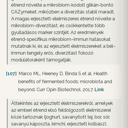
étrend növelte a mikrobiom-kódolt glikán-bontó
CAZymeket, miközben a diverzitás stabil maradt.
A magas erjesztett-élelmiszeres étrend növelte a
mikrobiom-diverzitást, és csökkentette több
gyulladásos marker szintjét. Az eredmények
étrend-specifikus mikrobiom–immun hatásokat
mutatnak ki, és az erjesztett élelmiszereket a bél–
immun tengely erős, diverzitást fokozó
modulátoraként támogatják.
[107]
Marco ML, Heeney D, Binda S et al. Health
benefits of fermented foods: microbiota and
beyond. Curr Opin Biotechnol. 2017.
Link
Áttekintés az erjesztett élelmiszerekről, amelyek
az emberi étrend első feldolgozott élelmiszerei
közé tartoznak (joghurt, savanyított tej, bor, sör,
savanyú káposzta, kimchi, erjesztett kolbász).