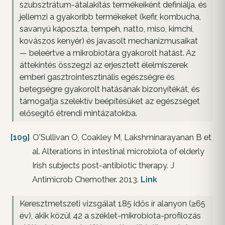
szubsztrátum-átalakítás termékeiként definiálja, és
jellemzi a gyakoribb termékeket (kefir, kombucha,
savanyú káposzta, tempeh, natto, miso, kimchi,
kovászos kenyér) és javasolt mechanizmusaikat
— beleértve a mikrobiotára gyakorolt hatást. Az
áttekintés összegzi az erjesztett élelmiszerek
emberi gasztrointesztinális egészségre és
betegségre gyakorolt hatásának bizonyítékát, és
támogatja szelektív beépítésüket az egészséget
elősegítő étrendi mintázatokba.
[109]
O'Sullivan O, Coakley M, Lakshminarayanan B et
al. Alterations in intestinal microbiota of elderly
Irish subjects post-antibiotic therapy. J
Antimicrob Chemother. 2013.
Link
Keresztmetszeti vizsgálat 185 idős ír alanyon (≥65
év), akik közül 42 a széklet-mikrobiota-profilozás