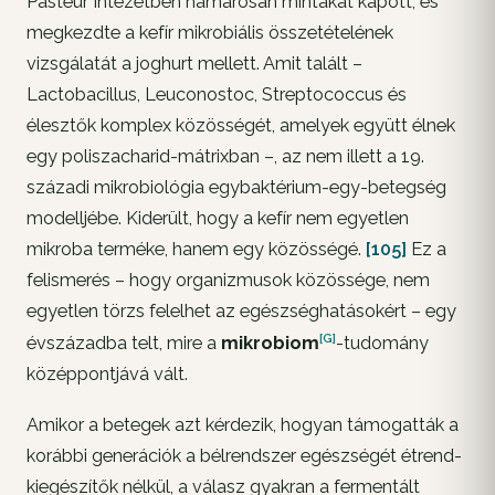
Pasteur Intézetben hamarosan mintákat kapott, és
megkezdte a kefír mikrobiális összetételének
vizsgálatát a joghurt mellett. Amit talált –
Lactobacillus, Leuconostoc, Streptococcus és
élesztők komplex közösségét, amelyek együtt élnek
egy poliszacharid-mátrixban –, az nem illett a 19.
századi mikrobiológia egybaktérium-egy-betegség
modelljébe. Kiderült, hogy a kefír nem egyetlen
mikroba terméke, hanem egy közösségé.
[105]
Ez a
felismerés – hogy organizmusok közössége, nem
egyetlen törzs felelhet az egészséghatásokért – egy
[G]
évszázadba telt, mire a
mikrobiom
-tudomány
középpontjává vált.
Amikor a betegek azt kérdezik, hogyan támogatták a
korábbi generációk a bélrendszer egészségét étrend-
kiegészítők nélkül, a válasz gyakran a fermentált