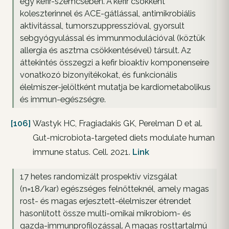
egy kefir-szemcsében. A kefir csökkent
koleszterinnel és ACE-gátlással, antimikrobiális
aktivitással, tumorszuppresszióval, gyorsult
sebgyógyulással és immunmodulációval (köztük
allergia és asztma csökkentésével) társult. Az
áttekintés összegzi a kefir bioaktív komponenseire
vonatkozó bizonyítékokat, és funkcionális
élelmiszer-jelöltként mutatja be kardiometabolikus
és immun-egészségre.
[106]
Wastyk HC, Fragiadakis GK, Perelman D et al.
Gut-microbiota-targeted diets modulate human
immune status. Cell. 2021.
Link
17 hetes randomizált prospektív vizsgálat
(n=18/kar) egészséges felnőtteknél, amely magas
rost- és magas erjesztett-élelmiszer étrendet
hasonlított össze multi-omikai mikrobiom- és
gazda-immunprofilozással. A magas rosttartalmú