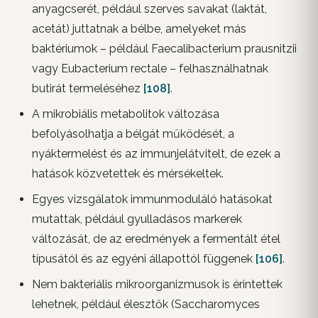
anyagcserét, például szerves savakat (laktát,
acetát) juttatnak a bélbe, amelyeket más
baktériumok – például Faecalibacterium prausnitzii
vagy Eubacterium rectale – felhasználhatnak
butirát termeléséhez
[108]
.
A mikrobiális metabolitok változása
befolyásolhatja a bélgát működését, a
nyáktermelést és az immunjelátvitelt, de ezek a
hatások közvetettek és mérsékeltek.
Egyes vizsgálatok immunmoduláló hatásokat
mutattak, például gyulladásos markerek
változását, de az eredmények a fermentált étel
típusától és az egyéni állapottól függenek
[106]
.
Nem bakteriális mikroorganizmusok is érintettek
lehetnek, például élesztők (Saccharomyces