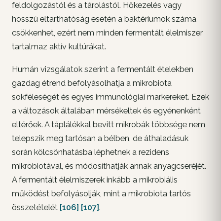
feldolgozástól és a tárolástól. Hőkezelés vagy
hosszú eltarthatóság esetén a baktériumok száma
csökkenhet, ezért nem minden fermentált élelmiszer
tartalmaz aktív kultúrákat.
Humán vizsgálatok szerint a fermentált ételekben
gazdag étrend befolyásolhatja a mikrobiota
sokféleségét és egyes immunológiai markereket. Ezek
a változások általában mérsékeltek és egyénenként
eltérőek. A táplálékkal bevitt mikrobák többsége nem
telepszik meg tartósan a bélben, de áthaladásuk
során kölcsönhatásba léphetnek a rezidens
mikrobiotával, és módosíthatják annak anyagcseréjét.
A fermentált élelmiszerek inkább a mikrobiális
működést befolyásolják, mint a mikrobiota tartós
összetételét
[106]
[107]
.