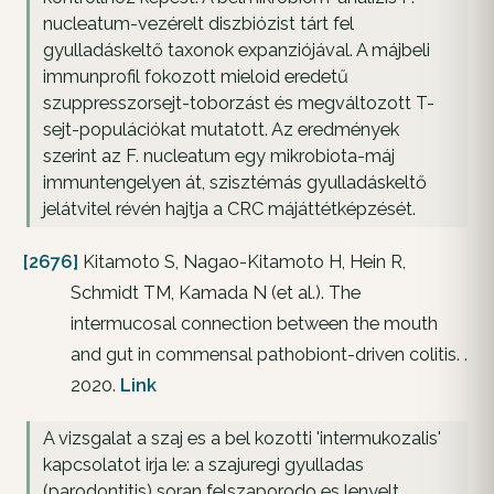
nucleatum-vezérelt diszbiózist tárt fel
gyulladáskeltő taxonok expanziójával. A májbeli
immunprofil fokozott mieloid eredetű
szuppresszorsejt-toborzást és megváltozott T-
sejt-populációkat mutatott. Az eredmények
szerint az F. nucleatum egy mikrobiota-máj
immuntengelyen át, szisztémás gyulladáskeltő
jelátvitel révén hajtja a CRC májáttétképzését.
[2676]
Kitamoto S, Nagao-Kitamoto H, Hein R,
Schmidt TM, Kamada N (et al.). The
intermucosal connection between the mouth
and gut in commensal pathobiont-driven colitis. .
2020.
Link
A vizsgalat a szaj es a bel kozotti 'intermukozalis'
kapcsolatot irja le: a szajuregi gyulladas
(parodontitis) soran felszaporodo es lenyelt