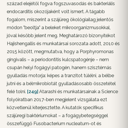
század elejétől fogva fogszuvasodás és bakteriális
endocarditis okozójaként volt ismert. A tágabb
fogalom, miszerint a szájüreg ökológiailag jelentős
módon "beoltja" a beleket mikroorganizmusokkal,
jóval később jelent meg. Meghatározó bizonyítékot
Hajishengallis és munkatársai sorozata adott, 2010 és
2015 között, megmutatva, hogy a Porphyromonas
gingivalis – a periodontitis kulcspatogénje – nem
csupán helyi fogágyi patogén, hanem szisztémás
gyulladás motorja: képes a tranzitot túlélni, a bélbe
jutni és a bélmikrobiotát gyulladásosabb összetétel
felé tolni.
[249]
Atarashi és munkatársainak a Science
folyóiratban 2017-ben megjelent vizsgálata ezt
közvetlenül kiterjesztette. A kutatók specifikus
szájüregi baktériumokat – a fogágybetegséggel
összefüggő Fusobacterium nucleatum-ot és