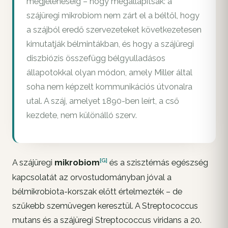
megjelenéséig – hogy megállapítsák: a
szájüregi mikrobiom nem zárt el a béltől, hogy
a szájból eredő szervezeteket következetesen
kimutatják bélmintákban, és hogy a szájüregi
diszbiózis összefügg bélgyulladásos
állapotokkal olyan módon, amely Miller által
soha nem képzelt kommunikációs útvonalra
utal. A száj, amelyet 1890-ben leírt, a cső
kezdete, nem különálló szerv.
[G]
A szájüregi
mikrobiom
és a szisztémás egészség
kapcsolatát az orvostudományban jóval a
bélmikrobiota-korszak előtt értelmezték – de
szűkebb szemüvegen keresztül. A Streptococcus
mutans és a szájüregi Streptococcus viridans a 20.