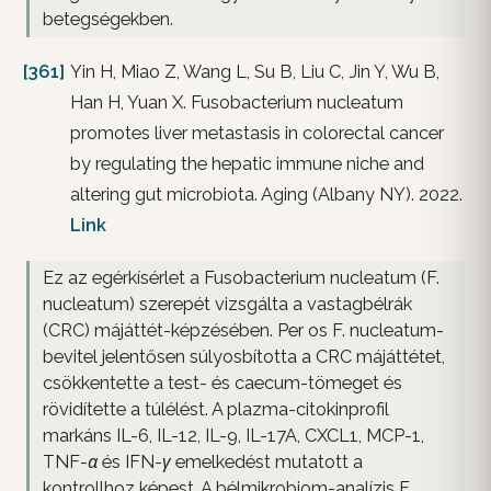
betegségekben.
[361]
Yin H, Miao Z, Wang L, Su B, Liu C, Jin Y, Wu B,
Han H, Yuan X. Fusobacterium nucleatum
promotes liver metastasis in colorectal cancer
by regulating the hepatic immune niche and
altering gut microbiota. Aging (Albany NY). 2022.
Link
Ez az egérkísérlet a Fusobacterium nucleatum (F.
nucleatum) szerepét vizsgálta a vastagbélrák
(CRC) májáttét-képzésében. Per os F. nucleatum-
bevitel jelentősen súlyosbította a CRC májáttétet,
csökkentette a test- és caecum-tömeget és
rövidítette a túlélést. A plazma-citokinprofil
markáns IL-6, IL-12, IL-9, IL-17A, CXCL1, MCP-1,
TNF-α és IFN-γ emelkedést mutatott a
kontrollhoz képest. A bélmikrobiom-analízis F.