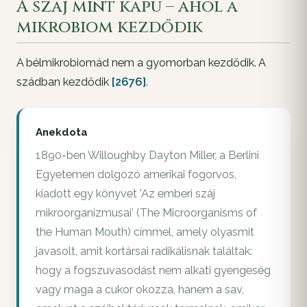
A száj mint kapu – ahol a
mikrobiom kezdődik
A bélmikrobiomád nem a gyomorban kezdődik. A
szádban kezdődik
[2676]
.
Anekdota
1890-ben Willoughby Dayton Miller, a Berlini
Egyetemen dolgozó amerikai fogorvos,
kiadott egy könyvet 'Az emberi száj
mikroorganizmusai' (The Microorganisms of
the Human Mouth) címmel, amely olyasmit
javasolt, amit kortársai radikálisnak találtak:
hogy a fogszuvasodást nem alkati gyengeség
vagy maga a cukor okozza, hanem a sav,