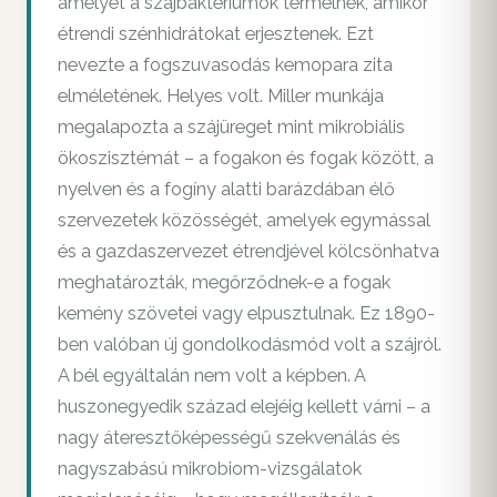
amelyet a szájbaktériumok termelnek, amikor
étrendi szénhidrátokat erjesztenek. Ezt
nevezte a fogszuvasodás kemopara zita
elméletének. Helyes volt. Miller munkája
megalapozta a szájüreget mint mikrobiális
ökoszisztémát – a fogakon és fogak között, a
nyelven és a fogíny alatti barázdában élő
szervezetek közösségét, amelyek egymással
és a gazdaszervezet étrendjével kölcsönhatva
meghatározták, megőrződnek-e a fogak
kemény szövetei vagy elpusztulnak. Ez 1890-
ben valóban új gondolkodásmód volt a szájról.
A bél egyáltalán nem volt a képben. A
huszonegyedik század elejéig kellett várni – a
nagy áteresztőképességű szekvenálás és
nagyszabású mikrobiom-vizsgálatok