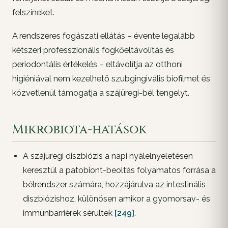
felszíneket.
A rendszeres fogászati ellátás – évente legalább
kétszeri professzionális fogkőeltávolítás és
periodontális értékelés – eltávolítja az otthoni
higiéniával nem kezelhető szubgingivális biofilmet és
közvetlenül támogatja a szájüregi-bél tengelyt.
Mikrobiota-hatások
A szájüregi diszbiózis a napi nyálelnyeletésen
keresztül a patobiont-beoltás folyamatos forrása a
bélrendszer számára, hozzájárulva az intestinális
diszbiózishoz, különösen amikor a gyomorsav- és
immunbarriérek sérültek
[249]
.