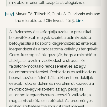
mikrobiom-orientált terápiás stratégiákhoz.
[207]
Mayer EA, Tillisch K, Gupta A. Gut/brain axis and
the microbiota. J Clin Invest. 2015.
Link
A közlemény összefoglalja azokat a preklinikai
bizonyítékokat, melyek szerint a bélmikrobióta
befolyásolja a központi idegrendszer, az enterikus
idegrendszer és a tápcsatorna kétirányú tengelyét.
Germ-free rágcsálók igazolják, hogy a mikrobióta
alakítja az érzelmi viselkedést, a stressz- és
fájdalom-moduláló rendszereket és az agyi
neurotranszmittereket. Probiotikus és antibiotikus
beavatkozások felnőtt állatokban is modulálják
ezeket. Több endokrin és neurokrin út közvetíti a
mikrobióta-agy jelátvitelt, az agy pedig az
autonóm idegrendszeren keresztül változtatja
meg a mikrobióta összetételét. Az eredmények
emberi átültetése további kutatást igényel.