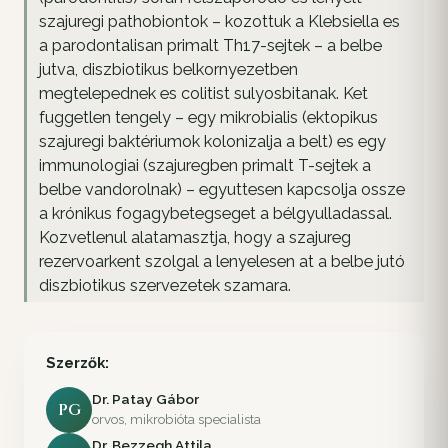
szajuregi pathobiontok – kozottuk a Klebsiella es
a parodontalisan primalt Th17-sejtek – a belbe
jutva, diszbiotikus belkornyezetben
megtelepednek es colitist sulyosbitanak. Ket
fuggetlen tengely – egy mikrobialis (ektopikus
szajuregi baktériumok kolonizalja a belt) es egy
immunologiai (szajuregben primalt T-sejtek a
belbe vandorolnak) – egyuttesen kapcsolja ossze
a krónikus fogagybetegseget a bélgyulladassal.
Kozvetlenul alatamasztja, hogy a szajureg
rezervoarkent szolgal a lenyelesen at a belbe jutó
diszbiotikus szervezetek szamara.
Szerzők:
Dr. Patay Gábor
PG
orvos, mikrobióta specialista
Dr. Bezzegh Attila