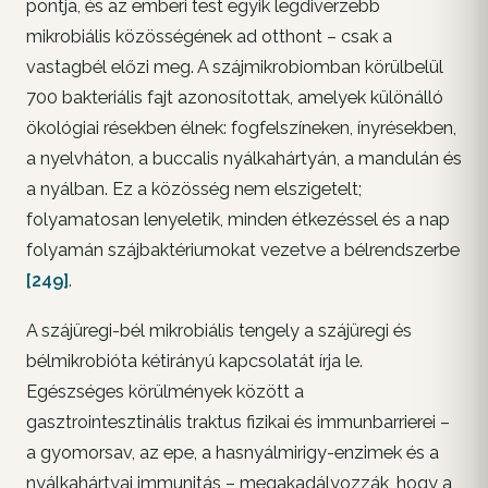
pontja, és az emberi test egyik legdiverzebb
mikrobiális közösségének ad otthont – csak a
vastagbél előzi meg. A szájmikrobiomban körülbelül
700 bakteriális fajt azonosítottak, amelyek különálló
ökológiai résekben élnek: fogfelszíneken, ínyrésekben,
a nyelvháton, a buccalis nyálkahártyán, a mandulán és
a nyálban. Ez a közösség nem elszigetelt;
folyamatosan lenyeletik, minden étkezéssel és a nap
folyamán szájbaktériumokat vezetve a bélrendszerbe
[249]
.
A szájüregi-bél mikrobiális tengely a szájüregi és
bélmikrobióta kétirányú kapcsolatát írja le.
Egészséges körülmények között a
gasztrointesztinális traktus fizikai és immunbarrierei –
a gyomorsav, az epe, a hasnyálmirigy-enzimek és a
nyálkahártyai immunitás – megakadályozzák, hogy a