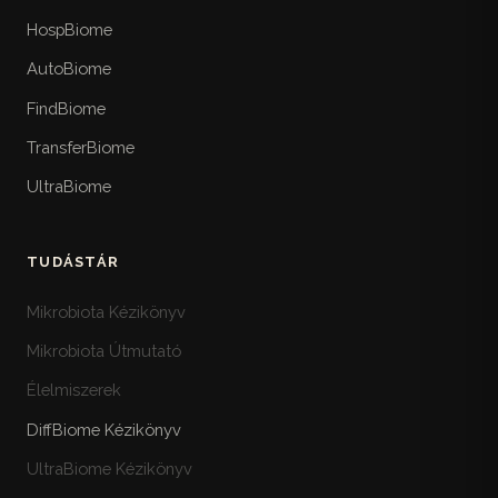
HospBiome
AutoBiome
FindBiome
TransferBiome
UltraBiome
TUDÁSTÁR
Mikrobiota Kézikönyv
Mikrobiota Útmutató
Élelmiszerek
DiffBiome Kézikönyv
UltraBiome Kézikönyv