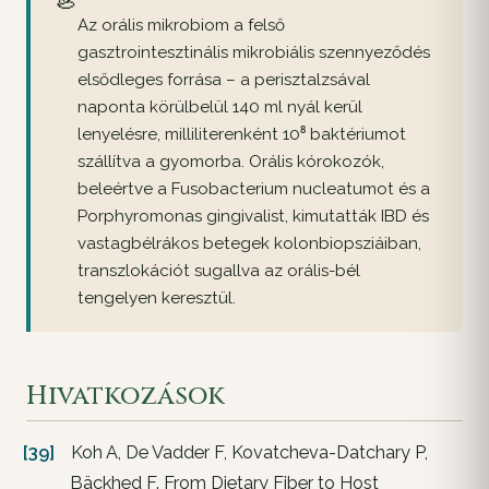
🦪
Az orális mikrobiom a felső
gasztrointesztinális mikrobiális szennyeződés
elsődleges forrása – a perisztalzsával
naponta körülbelül 140 ml nyál kerül
lenyelésre, milliliterenként 10⁸ baktériumot
szállítva a gyomorba. Orális kórokozók,
beleértve a Fusobacterium nucleatumot és a
Porphyromonas gingivalist, kimutatták IBD és
vastagbélrákos betegek kolonbiopsziáiban,
transzlokációt sugallva az orális-bél
tengelyen keresztül.
Hivatkozások
[39]
Koh A, De Vadder F, Kovatcheva-Datchary P,
Bäckhed F. From Dietary Fiber to Host