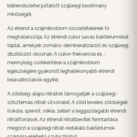
bélrendszerbe juttatott szájüregi beoltmány
minőségét.
Az étrend a szájmikrobiom összetételének fő
meghatározója. Az étrendi cukor savas baktériumokat
táplál, amelyek zománc-demineralizációt és szájüregi
diszbiózist okoznak. A cukor-frekvencia és -
mennyiség csökkentése a szájmikrobiom
egészségére gyakorolt leghatékonyabb étrendi
beavatkozások egyike.
A zöldség-alapú nitrátok támogatják a szájüregi-
szisztémás nitrát-útvonalat. A zöld leveles zöldségek
(rukola, spenót, cékla, zeller) a leggazdagabb étrendi
nitrátforrások. Az étrendi nitrátbevitel fenntartása
megőrzi a szájüregi nitrát-redukáló baktériumok
számára elérhető szubsztrátot.