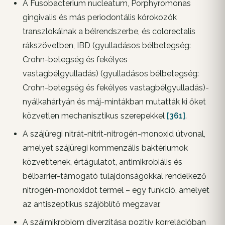
A Fusobacterium nucleatum, Porphyromonas
gingivalis és más periodontális kórokozók
transzlokálnak a bélrendszerbe, és colorectalis
rákszövetben, IBD (gyulladásos bélbetegség:
Crohn-betegség és fekélyes
vastagbélgyulladás) (gyulladásos bélbetegség:
Crohn-betegség és fekélyes vastagbélgyulladás)-
nyálkahártyán és máj-mintákban mutatták ki őket
közvetlen mechanisztikus szerepekkel
[361]
.
A szájüregi nitrát-nitrit-nitrogén-monoxid útvonal,
amelyet szájüregi kommenzális baktériumok
közvetítenek, értágulatot, antimikrobiális és
bélbarrier-támogató tulajdonságokkal rendelkező
nitrogén-monoxidot termel – egy funkció, amelyet
az antiszeptikus szájöblítő megzavar.
A szájmikrobiom diverzitása pozitív korrelációban