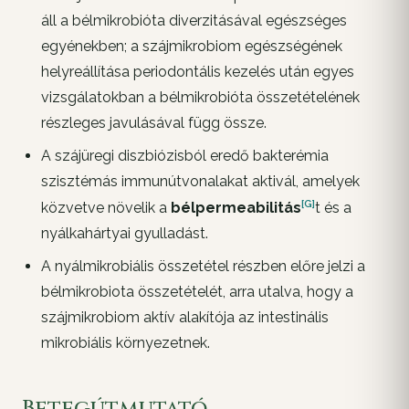
áll a bélmikrobióta diverzitásával egészséges
egyénekben; a szájmikrobiom egészségének
helyreállítása periodontális kezelés után egyes
vizsgálatokban a bélmikrobióta összetételének
részleges javulásával függ össze.
A szájüregi diszbiózisból eredő bakterémia
szisztémás immunútvonalakat aktivál, amelyek
[G]
közvetve növelik a
bélpermeabilitás
t és a
nyálkahártyai gyulladást.
A nyálmikrobiális összetétel részben előre jelzi a
bélmikrobiota összetételét, arra utalva, hogy a
szájmikrobiom aktív alakítója az intestinális
mikrobiális környezetnek.