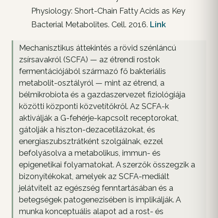
Physiology: Short-Chain Fatty Acids as Key
Bacterial Metabolites. Cell. 2016.
Link
Mechanisztikus áttekintés a rövid szénláncú
zsírsavakról (SCFA) — az étrendi rostok
fermentációjából származó fő bakteriális
metabolit-osztályról — mint az étrend, a
bélmikrobiota és a gazdaszervezet fiziológiája
közötti központi közvetítőkről. Az SCFA-k
aktiválják a G-fehérje-kapcsolt receptorokat,
gátolják a hiszton-dezacetilázokat, és
energiaszubsztrátként szolgálnak, ezzel
befolyásolva a metabolikus, immun- és
epigenetikai folyamatokat. A szerzők összegzik a
bizonyítékokat, amelyek az SCFA-mediált
jelátvitelt az egészség fenntartásában és a
betegségek patogenezisében is implikálják. A
munka konceptuális alapot ad a rost- és