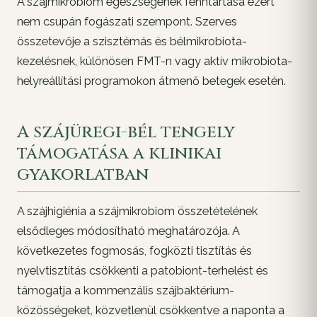
A szájmikrobiom egészségének fenntartása ezért
nem csupán fogászati szempont. Szerves
összetevője a szisztémás és bélmikrobiota-
kezelésnek, különösen FMT-n vagy aktív mikrobiota-
helyreállítási programokon átmenő betegek esetén.
A szájüregi-bél tengely
támogatása a klinikai
gyakorlatban
A szájhigiénia a szájmikrobiom összetételének
elsődleges módosítható meghatározója. A
következetes fogmosás, fogközti tisztítás és
nyelvtisztítás csökkenti a patobiont-terhelést és
támogatja a kommenzális szájbaktérium-
közösségeket, közvetlenül csökkentve a naponta a