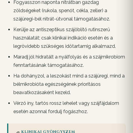
Fogyasszon naponta nitrátban gazdag
zöldségeket (rukola, spenót, cékla, zeller) a
szájüregi-bél nitrát-útvonal támogatásához.
Kerülje az antiszeptikus szájöblítő rutinszerű
használatát; csak klinikai indikáció esetén és a
legrövidebb szükséges időtartamig alkalmazd.
Maradj jól hidratált a nyálfolyás és a szájmikrobiom
fenntartásának támogatásához.
Ha dohányzol, a leszokást mind a szájüregi, mind a
bélmikrobióta egészségének prioritásos
beavatkozásaként kezeld.
Vérző íny, tartós rossz lehelet vagy szájfájdalom
esetén azonnal fordulj fogászhoz.
KLINIKAI GYÖNGYSZEM