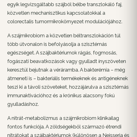
egyik legvizsgáltabb szájból bélbe transzlokáló faj,
közvetlen mechanisztikus kapcsolatokkal a
colorectalis tumormikrokörnyezet modulációjához.
A szájmikrobiom a közvetlen béltranszlokáción túl
több útvonalon is befolyásolja a szisztémás
egészséget. A szájbaktériumok rágás, fogmosás,
fogászati beavatkozások vagy gyulladt ínyszöveten
keresztül bejutnak a véráramba. A bakterémia – még
átmeneti is – bakteriális termékeknek és antigéneknek
teszi ki a távoli szöveteket, hozzájárulva a szisztémás
immunaktivációhoz és a krónikus alacsony fokú
gyulladáshoz.
A nitrát-metabolizmus a szájmikrobiom klinikailag
fontos funkciója. A zöldségekből származó étrendi
nitrátokat a szájbaktériumok (különösen a Neisseria és