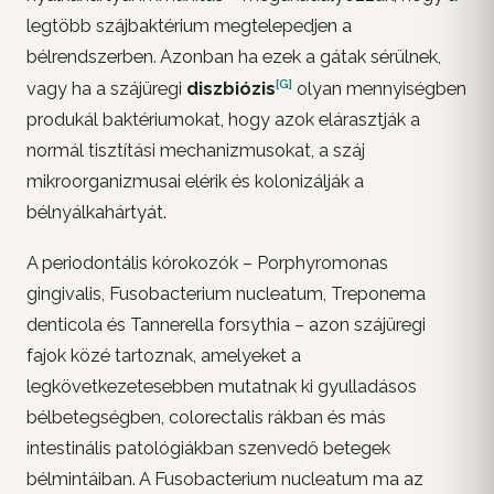
legtöbb szájbaktérium megtelepedjen a
bélrendszerben. Azonban ha ezek a gátak sérülnek,
[G]
vagy ha a szájüregi
diszbiózis
olyan mennyiségben
produkál baktériumokat, hogy azok elárasztják a
normál tisztítási mechanizmusokat, a száj
mikroorganizmusai elérik és kolonizálják a
bélnyálkahártyát.
A periodontális kórokozók – Porphyromonas
gingivalis, Fusobacterium nucleatum, Treponema
denticola és Tannerella forsythia – azon szájüregi
fajok közé tartoznak, amelyeket a
legkövetkezetesebben mutatnak ki gyulladásos
bélbetegségben, colorectalis rákban és más
intestinális patológiákban szenvedő betegek
bélmintáiban. A Fusobacterium nucleatum ma az