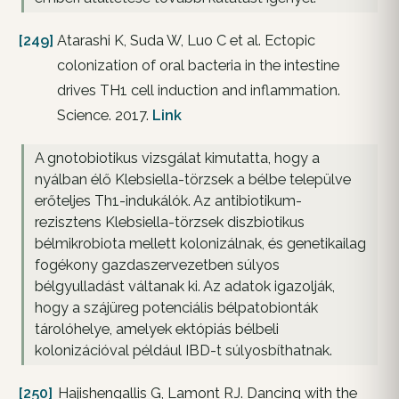
[249]
Atarashi K, Suda W, Luo C et al. Ectopic
colonization of oral bacteria in the intestine
drives TH1 cell induction and inflammation.
Science. 2017.
Link
A gnotobiotikus vizsgálat kimutatta, hogy a
nyálban élő Klebsiella-törzsek a bélbe települve
erőteljes Th1-indukálók. Az antibiotikum-
rezisztens Klebsiella-törzsek diszbiotikus
bélmikrobiota mellett kolonizálnak, és genetikailag
fogékony gazdaszervezetben súlyos
bélgyulladást váltanak ki. Az adatok igazolják,
hogy a szájüreg potenciális bélpatobionták
tárolóhelye, amelyek ektópiás bélbeli
kolonizációval például IBD-t súlyosbíthatnak.
[250]
Hajishengallis G, Lamont RJ. Dancing with the