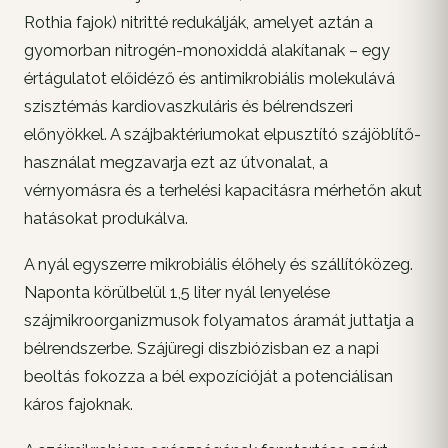
Rothia fajok) nitritté redukálják, amelyet aztán a
gyomorban nitrogén-monoxiddá alakítanak – egy
értágulatot előidéző és antimikrobiális molekulává
szisztémás kardiovaszkuláris és bélrendszeri
előnyökkel. A szájbaktériumokat elpusztító szájöblítő-
használat megzavarja ezt az útvonalat, a
vérnyomásra és a terhelési kapacitásra mérhetőn akut
hatásokat produkálva.
A nyál egyszerre mikrobiális élőhely és szállítóközeg.
Naponta körülbelül 1,5 liter nyál lenyelése
szájmikroorganizmusok folyamatos áramát juttatja a
bélrendszerbe. Szájüregi diszbiózisban ez a napi
beoltás fokozza a bél expozícióját a potenciálisan
káros fajoknak.