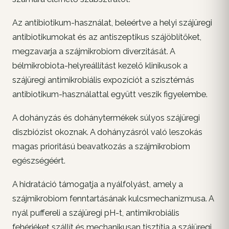
Az antibiotikum-használat, beleértve a helyi szájüregi
antibiotikumokat és az antiszeptikus szájöblítőket,
megzavarja a szájmikrobiom diverzitását. A
bélmikrobiota-helyreállítást kezelő klinikusok a
szájüregi antimikrobiális expozíciót a szisztémás
antibiotikum-használattal együtt veszik figyelembe.
A dohányzás és dohánytermékek súlyos szájüregi
diszbiózist okoznak. A dohányzásról való leszokás
magas prioritású beavatkozás a szájmikrobiom
egészségéért.
A hidratáció támogatja a nyálfolyást, amely a
szájmikrobiom fenntartásának kulcsmechanizmusa. A
nyál puffereli a szájüregi pH-t, antimikrobiális
fehérjéket szállít és mechanikusan tisztítja a szájüregi