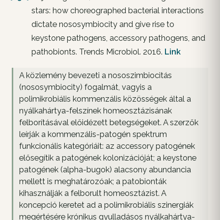
stars: how choreographed bacterial interactions
dictate nososymbiocity and give rise to
keystone pathogens, accessory pathogens, and
pathobionts. Trends Microbiol. 2016.
Link
A közlemény bevezeti a nososzimbiocitás
(nososymbiocity) fogalmát, vagyis a
polimikrobiális kommenzális közösségek által a
nyálkahártya-felszínek homeosztázisának
felborításával előidézett betegségeket. A szerzők
leírják a kommenzális-patogén spektrum
funkcionális kategóriáit: az accessory patogének
elősegítik a patogének kolonizációját; a keystone
patogének (alpha-bugok) alacsony abundancia
mellett is meghatározóak; a patobionták
kihasználják a felborult homeosztázist. A
koncepció keretet ad a polimikrobiális szinergiák
megértésére krónikus gyulladásos nyálkahártya-