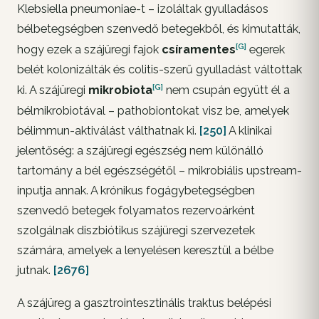
Klebsiella pneumoniae-t – izoláltak gyulladásos
bélbetegségben szenvedő betegekből, és kimutatták,
[G]
hogy ezek a szájüregi fajok
csíramentes
egerek
belét kolonizálták és colitis-szerű gyulladást váltottak
[G]
ki. A szájüregi
mikrobiota
nem csupán együtt él a
bélmikrobiotával – pathobiontokat visz be, amelyek
bélimmun-aktiválást válthatnak ki.
[250]
A klinikai
jelentőség: a szájüregi egészség nem különálló
tartomány a bél egészségétől – mikrobiális upstream-
inputja annak. A krónikus fogágybetegségben
szenvedő betegek folyamatos rezervoárként
szolgálnak diszbiótikus szájüregi szervezetek
számára, amelyek a lenyelésen keresztül a bélbe
jutnak.
[2676]
A szájüreg a gasztrointesztinális traktus belépési