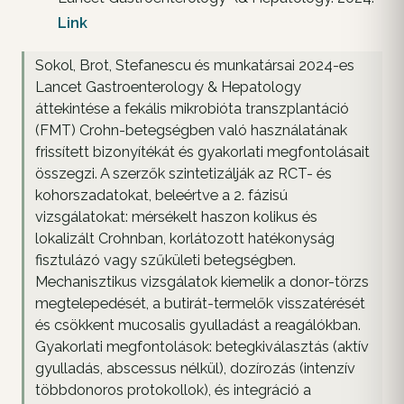
Link
Sokol, Brot, Stefanescu és munkatársai 2024-es
Lancet Gastroenterology & Hepatology
áttekintése a fekális mikrobióta transzplantáció
(FMT) Crohn-betegségben való használatának
frissített bizonyítékát és gyakorlati megfontolásait
összegzi. A szerzők szintetizálják az RCT- és
kohorszadatokat, beleértve a 2. fázisú
vizsgálatokat: mérsékelt haszon kolikus és
lokalizált Crohnban, korlátozott hatékonyság
fisztulázó vagy szűkületi betegségben.
Mechanisztikus vizsgálatok kiemelik a donor-törzs
megtelepedését, a butirát-termelők visszatérését
és csökkent mucosalis gyulladást a reagálókban.
Gyakorlati megfontolások: betegkiválasztás (aktív
gyulladás, abscessus nélkül), dozírozás (intenzív
többdonoros protokollok), és integráció a