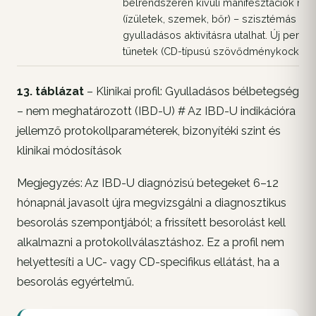
bélrendszeren kívüli manifesztációk rom
(ízületek, szemek, bőr) – szisztémás
gyulladásos aktivitásra utalhat. Új periana
tünetek (CD-típusú szövődménykockázat
13. táblázat
– Klinikai profil: Gyulladásos bélbetegség
– nem meghatározott (IBD-U) # Az IBD-U indikációra
jellemző protokollparaméterek, bizonyítéki szint és
klinikai módosítások
Megjegyzés: Az IBD-U diagnózisú betegeket 6–12
hónapnál javasolt újra megvizsgálni a diagnosztikus
besorolás szempontjából; a frissített besorolást kell
alkalmazni a protokollválasztáshoz. Ez a profil nem
helyettesíti a UC- vagy CD-specifikus ellátást, ha a
besorolás egyértelmű.