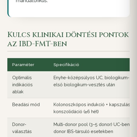
mandatorikus.
Kulcs klinikai döntési pontok
az IBD-FMT-ben
Paraméter
Specifikáció
Optimális
Enyhe-középsúlyos UC, biologikum-nai
indikációs
első biologikum-vesztés után
ablak
Beadási mód
Kolonoszkópos indukció + kapszulás
konszolidáció (≥6 hét)
Donor-
Multi-donor pool (3–5 donor) UC-ben; su
választás
donor IBS-társuló esetekben