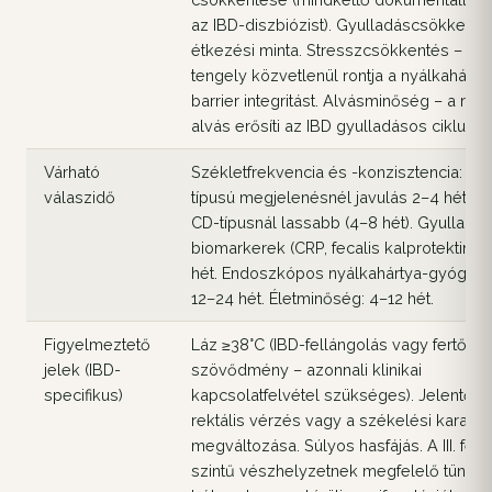
az IBD-diszbiózist). Gyulladáscsökkentő
étkezési minta. Stresszcsökkentés – a 
tengely közvetlenül rontja a nyálkahárty
barrier integritást. Alvásminőség – a ros
alvás erősíti az IBD gyulladásos ciklusait
Várható
Székletfrekvencia és -konzisztencia: UC
válaszidő
típusú megjelenésnél javulás 2–4 héten 
CD-típusnál lassabb (4–8 hét). Gyulladá
biomarkerek (CRP, fecalis kalprotektin): 
hét. Endoszkópos nyálkahártya-gyógyul
12–24 hét. Életminőség: 4–12 hét.
Figyelmeztető
Láz ≥38°C (IBD-fellángolás vagy fertőző
jelek (IBD-
szövődmény – azonnali klinikai
specifikus)
kapcsolatfelvétel szükséges). Jelentős
rektális vérzés vagy a székelési karakte
megváltozása. Súlyos hasfájás. A III. fejez
szintű vészhelyzetnek megfelelő tünete