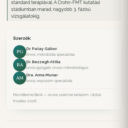
standard terápiával. A Crohn-FMT kutatási
stádiumban marad, nagyobb 3. fázisú
vizsgálatokig.
Szerzők:
Dr. Patay Gábor
PG
orvos, mikrobióta specialista
Dr. Bezzegh Attila
BA
orvos igazgató, orvos-mikrobiológus
Dra. Anna Munar
AM
orvos, expozóm specialista
MicroBiome Bank — orvosi szakmai tartalom. Utolsó
frissítés: 2026.