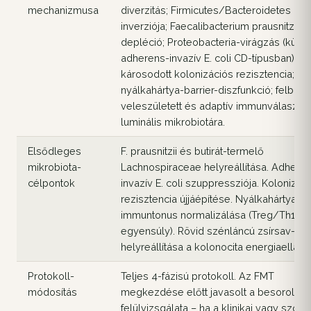
mechanizmusa
diverzitás; Firmicutes/Bacteroidetes ará
inverziója; Faecalibacterium prausnitzii-
depléció; Proteobacteria-virágzás (külö
adherens-invazív E. coli CD-típusban);
károsodott kolonizációs rezisztencia;
nyálkahártya-barrier-diszfunkció; felborul
veleszületett és adaptív immunválaszok
luminális mikrobiotára.
Elsődleges
F. prausnitzii és butirát-termelő
mikrobiota-
Lachnospiraceae helyreállítása. Adhere
célpontok
invazív E. coli szuppressziója. Kolonizác
rezisztencia újjáépítése. Nyálkahártya-
immuntonus normalizálása (Treg/Th17-
egyensúly). Rövid szénláncú zsírsav-te
helyreállítása a kolonocita energiaellátá
Protokoll-
Teljes 4-fázisú protokoll. Az FMT
módosítás
megkezdése előtt javasolt a besorolás
felülvizsgálata – ha a klinikai vagy szöve