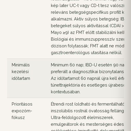
kép later UC-t vagy CD-t tesz valószínűv
releváns betegségspecifikus profilt kell
alkalmazni. Aktív súlyos betegség: IBD-
betegeket súlyos aktivitással (CDAI >30
Mayo ≥9) az FMT előtt stabilizálni kell.
Biológiai és immunszuppresszív szerek: 
dózison folytassák; FMT alatt ne módosí
gasztroenterológus utasítása nélkül.
Minimális
Minimum 60 nap; IBD-U esetén 90 nap
kezelési
preferált a diagnosztikai bizonytalanság m
időtartam
Az időtartamot 60 napnál újra kell értéke
tünettrajektória és esetleges újrabesoro
kontextusában.
Prioritásos
Étrendi rost (oldható és fermentálható;
expozóm-
inszolúbilis rostnál óvatosság fellángolá
fókusz
Ultra-feldolgozott élelmiszerek,
emulgeátorok és mesterséges édesítő
csökkentése (mindkettő dokumentáltan r