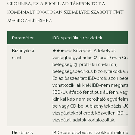
Crohnba, ez a profil ad támpontot a
kombinált, óvatosan személyre szabott FMT-
megközelítéshez.
Paraméter
IBD-specifikus részletek
Bizonyítéki
★★★☆☆ Közepes. A fekélyes
szint
vastagbélgyulladás (2. profil) és a Crohn
betegség (3. profil) külön-külön,
betegségspecifikus bizonyítékokkal sze
Ez az összesített IBD-profil azon betege
vonatkozik, akiknél IBD-nem meghatároz
(IBD-U), átfedő fenotípus áll fenn, vagy a
klinikai kép nem sorolható egyértelműe
be vagy CD-be. A bizonyítékbázis UC- 
vizsgálatokból ered; közvetlen IBD-U F
vizsgálati adatok korlátozottak.
Diszbiózis
IBD-core diszbiózis: csökkent mikrobiáli