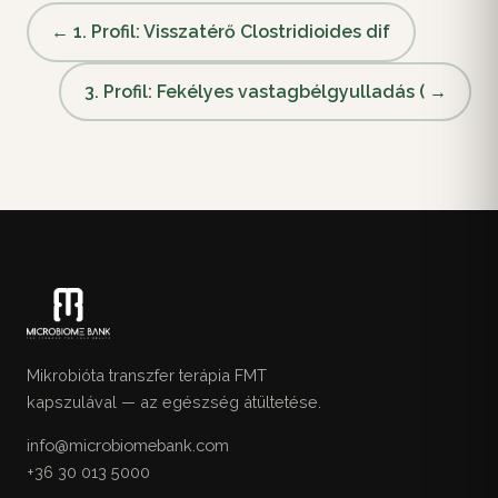
← 1. Profil: Visszatérő Clostridioides dif
3. Profil: Fekélyes vastagbélgyulladás ( →
Mikrobióta transzfer terápia FMT
kapszulával — az egészség átültetése.
info@microbiomebank.com
+36 30 013 5000