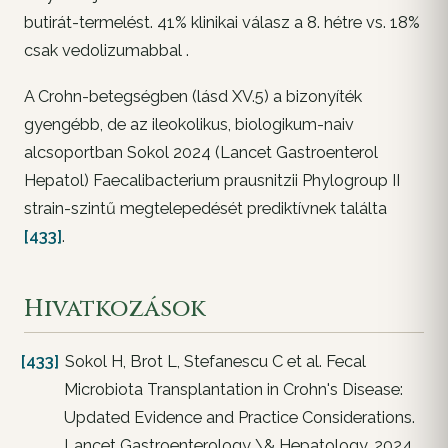
butirát-termelést. 41% klinikai válasz a 8. hétre vs. 18%
csak vedolizumabbal .
A Crohn-betegségben (lásd XV.5) a bizonyíték
gyengébb, de az ileokolikus, biologikum-naiv
alcsoportban Sokol 2024 (Lancet Gastroenterol
Hepatol) Faecalibacterium prausnitzii Phylogroup II
strain-szintű megtelepedését prediktívnek találta
[433]
.
Hivatkozások
[433]
Sokol H, Brot L, Stefanescu C et al. Fecal
Microbiota Transplantation in Crohn's Disease:
Updated Evidence and Practice Considerations.
Lancet Gastroenterology \& Hepatology. 2024.