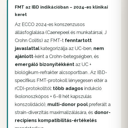
FMT az IBD indikációban – 2024-es klinikai
keret
Az ECCO 2024-es konszenzusos
állásfoglalása (Caenepeel és munkatársai, J
Crohn Colitis) az FMT-t
fenntartott
javaslattal
kategorizálja az UC-ben,
nem
ajánlott
-ként a Crohn-betegségben, és
emergáló bizonyítékként
az UC +
biológikum-refrakter alcsoportban . Az IBD-
specifikus FMT-protokoll lényegesen eltér a
rCDI-protokolltól:
több adagos
indukció
(kolonoszkópos + 6–8 hét kapszulás
konszolidáció),
multi-donor pool
preferált a
strain-diverzitás maximalizálására, és
donor-
recipiens kompatibilitás-értékelés