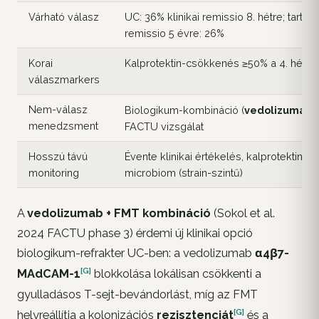
Várható válasz
UC: 36% klinikai remissio 8. hétre; tartós
remissio 5 évre: 26%
Korai
Kalprotektin-csökkenés ≥50% a 4. hétre
válaszmarkers
[G
Nem-válasz
Biologikum-kombináció (
vedolizumab
menedzsment
FACTU vizsgálat
Hosszú távú
Évente klinikai értékelés, kalprotektin, fe
monitoring
microbiom (strain-szintű)
A
vedolizumab + FMT kombináció
(Sokol et al.
2024 FACTU phase 3) érdemi új klinikai opció
biologikum-refrakter UC-ben: a vedolizumab
α4β7-
[G]
MAdCAM-1
blokkolása lokálisan csökkenti a
gyulladásos T-sejt-bevándorlást, míg az FMT
[G]
helyreállítja a kolonizációs
rezisztenciát
és a