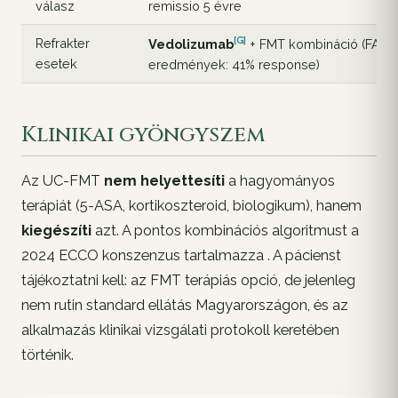
válasz
remissio 5 évre
[G]
Refrakter
Vedolizumab
+ FMT kombináció (FAC
esetek
eredmények: 41% response)
Klinikai gyöngyszem
Az UC-FMT
nem helyettesíti
a hagyományos
terápiát (5-ASA, kortikoszteroid, biologikum), hanem
kiegészíti
azt. A pontos kombinációs algoritmust a
2024 ECCO konszenzus tartalmazza . A pácienst
tájékoztatni kell: az FMT terápiás opció, de jelenleg
nem rutin standard ellátás Magyarországon, és az
alkalmazás klinikai vizsgálati protokoll keretében
történik.