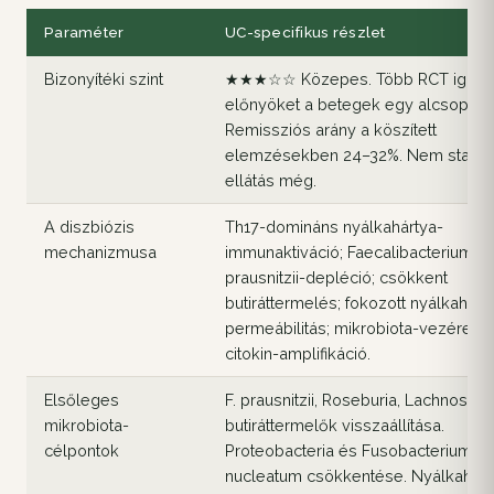
Paraméter
UC-specifikus részlet
Bizonyítéki szint
★★★☆☆ Közepes. Több RCT igazo
előnyöket a betegek egy alcsoportj
Remissziós arány a köszített
elemzésekben 24–32%. Nem stand
ellátás még.
A diszbiózis
Th17-domináns nyálkahártya-
mechanizmusa
immunaktiváció; Faecalibacterium
prausnitzii-depléció; csökkent
butiráttermelés; fokozott nyálkahárt
permeábilitás; mikrobiota-vezérelt
citokin-amplifikáció.
Elsőleges
F. prausnitzii, Roseburia, Lachnospi
mikrobiota-
butiráttermelők visszaállítása.
célpontok
Proteobacteria és Fusobacterium
nucleatum csökkentése. Nyálkahárt