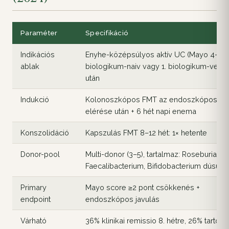
Paraméter
Specifikáció
Indikációs
Enyhe-középsúlyos aktív UC (Mayo 4–9),
ablak
biologikum-naiv vagy 1. biologikum-vesz
után
Indukció
Kolonoszkópos FMT az endoszkópos rem
elérése után + 6 hét napi enema
Konszolidáció
Kapszulás FMT 8–12 hét: 1× hetente
Donor-pool
Multi-donor (3–5), tartalmaz: Roseburia,
Faecalibacterium, Bifidobacterium dúsulá
Primary
Mayo score ≥2 pont csökkenés +
endpoint
endoszkópos javulás
Várható
36% klinikai remissio 8. hétre, 26% tartós