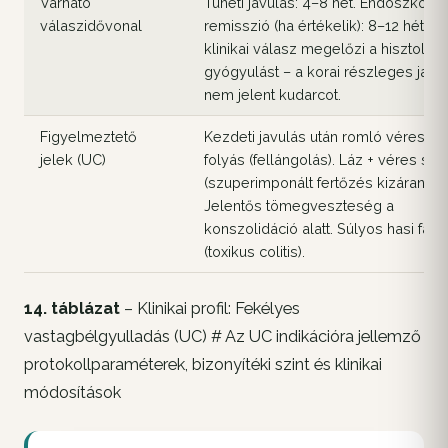
Várható
Tüneti javulás: 4–8 hét. Endoszkópo
válaszidővonal
remisszió (ha értékelik): 8–12 hét. A
klinikai válasz megelőzi a hisztológi
gyógyulást – a korai részleges javu
nem jelent kudarcot.
Figyelmeztető
Kezdeti javulás után romló véres ha
jelek (UC)
folyás (fellángolás). Láz + véres szé
(szuperimponált fertőzés kizárandó)
Jelentős tömegveszteség a
konszolidáció alatt. Súlyos hasi fáj
(toxikus colitis).
14. táblázat
– Klinikai profil: Fekélyes
vastagbélgyulladás (UC) # Az UC indikációra jellemző
protokollparaméterek, bizonyítéki szint és klinikai
módosítások