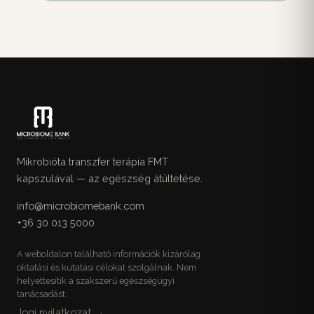
Mikrobióta transzfer terápia FMT
kapszulával — az egészség átültetése.
info@microbiomebank.com
+36 30 013 5000
A weboldalon található információk kizárólag
oktatási és kutatási célokat szolgálnak. Nem
helyettesítik a szakszerű egészségügyi
tanácsadást.
Jogi nyilatkozat →