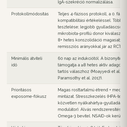
IgA-szekréció normalizálása.
Protokollmódosítás
Teljes 4-fázisos protokoll, a 0. fázis
kompatibilitási értékeléssel. Több d
tesztelése; legjobb gyulladáscsökk
mikrobiota-profilú donor kiválasztás
8+ hetes konszolidáció magasabb
remissziós arányokkal jár az RCT-k
Minimális átviteli
60 nap az indukciótól. A bizonyíték
idő
támogatja a ≥8 hetes aktív adagolás
tartós válaszhoz (Moayyedi et al. 20
Paramsothy et al. 2017).
Prioritásos
Magas rosttartalmú étrend + medite
exposome-fókusz
mintázat. Stresszkezelés (HPA-teng
közvetlen nyálkahártya-gyulladás-
modulátor). Alvás rendszeresítése.
Omega-3 bevitel. NSAID-ok kerülés