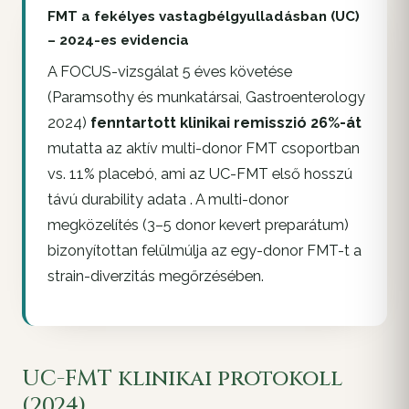
FMT a fekélyes vastagbélgyulladásban (UC)
– 2024-es evidencia
A FOCUS-vizsgálat 5 éves követése
(Paramsothy és munkatársai, Gastroenterology
2024)
fenntartott klinikai remisszió 26%-át
mutatta az aktív multi-donor FMT csoportban
vs. 11% placebó, ami az UC-FMT első hosszú
távú durability adata . A multi-donor
megközelítés (3–5 donor kevert preparátum)
bizonyítottan felülmúlja az egy-donor FMT-t a
strain-diverzitás megőrzésében.
UC-FMT klinikai protokoll
(2024)