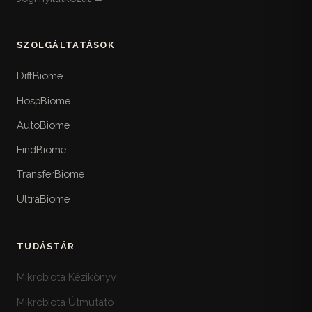
SZOLGÁLTATÁSOK
DiffBiome
HospBiome
AutoBiome
FindBiome
TransferBiome
UltraBiome
TUDÁSTÁR
Mikrobiota Kézikönyv
Mikrobiota Útmutató