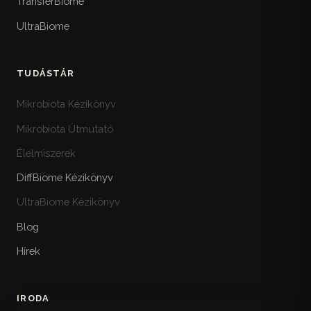
TransferBiome
UltraBiome
TUDÁSTÁR
Mikrobiota Kézikönyv
Mikrobiota Útmutató
Élelmiszerek
DiffBiome Kézikönyv
UltraBiome Kézikönyv
Blog
Hírek
IRODA