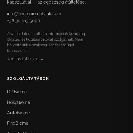
kapszulával — az egészség átültetése.
info@microbiomebank.com
+36 30 013 5000
A weboldalon található információk kizárólag
oktatási és kutatási célokat szolgálnak. Nem
helyettesítik a szakszerű egészségügyi
tanácsadást.
Jogi nyilatkozat →
SZOLGÁLTATÁSOK
DiffBiome
HospBiome
AutoBiome
FindBiome