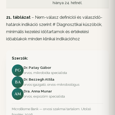
hiánya 24. hétnél.
21. táblázat
– Nem-válasz definíciói és válaszidő-
határok indikáció szerint # Diagnosztikai küszöbök,
minimális kezelési időtartamok és értékelési
időablakok minden klinikai indikációhoz
Szerzők:
Dr. Patay Gábor
PG
orvos, mikrobióta specialista
Dr. Bezzegh Attila
BA
orvos igazgató, orvos-mikrobiológus
Dra. Anna Munar
AM
orvos, expozóm specialista
MicroBiome Bank — orvosi szakmai tartalom. Utolsó
frissítés: 2026.