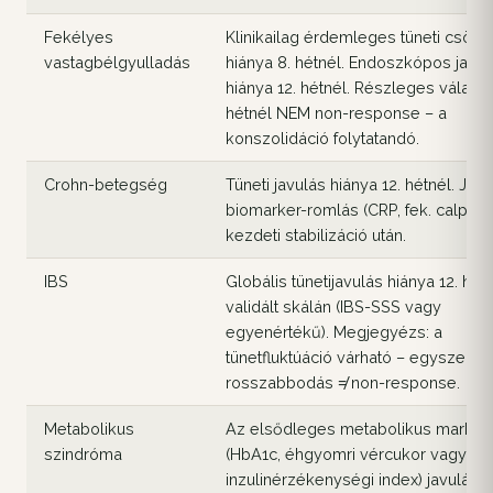
Fekélyes
Klinikailag érdemleges tüneti csök
vastagbélgyulladás
hiánya 8. hétnél. Endoszkópos javul
hiánya 12. hétnél. Részleges válasz 
hétnél NEM non-response – a
konszolidáció folytatandó.
Crohn-betegség
Tüneti javulás hiánya 12. hétnél. Jel
biomarker-romlás (CRP, fek. calprote
kezdeti stabilizáció után.
IBS
Globális tünetijavulás hiánya 12. hét
validált skálán (IBS-SSS vagy
egyenértékű). Megjegyézs: a
tünetfluktúáció várható – egyszeri
rosszabbodás ≠ non-response.
Metabolikus
Az elsődleges metabolikus marker
szindróma
(HbA1c, éhgyomri vércukor vagy
inzulinérzékenységi index) javulásá