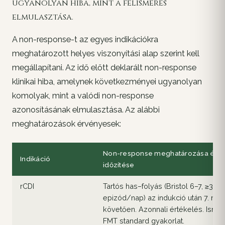
ugyanolyan hiba, mint a felismerés
elmulasztása.
A non-response-t az egyes indikációkra
meghatározott helyes viszonyítási alap szerint kell
megállapítani. Az idő előtt deklarált non-response
klinikai hiba, amelynek következményei ugyanolyan
komolyak, mint a valódi non-response
azonosításának elmulasztása. Az alábbi
meghatározások érvényesek:
Non-response meghatározása és
Indikáció
időzítése
rCDI
Tartós has–folyás (Bristol 6–7, ≥3
epizód/nap) az indukció után 7. nap
követően. Azonnali értékelés. Ismét
FMT standard gyakorlat.