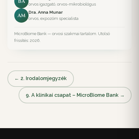
BA
orvos igazgató, orvos-mikrobiológus
Dra. Anna Munar
AM
orvos, expozóm specialista
MicroBiome Bank — orvosi szakmai tartalom. Utolsó
frissítés: 2026.
← 2. Irodalomjegyzék
9. A klinikai csapat – MicroBiome Bank →