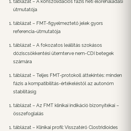
táblázat – A konszolidációs fázis heti előrehaladási
útmutatója
táblázat – FMT-figyelmeztető jelek gyors
referencia-útmutatója
táblázat – A fokozatos leállítás szokásos
dóziscsökkentési ütemterve nem-CDI betegek
számára
táblázat – Teljes FMT-protokoll áttekintés: minden
fázis a kompatibilitás-értékeléstől az autonóm
stabilitásig
táblázat – Az FMT klinikai indikáció bizonyítékai –
összefoglalás
táblázat – Klinikai profil: Visszatérő Clostridioides