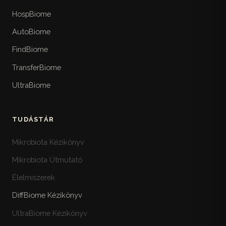
HospBiome
AutoBiome
FindBiome
TransferBiome
UltraBiome
TUDÁSTÁR
Mikrobiota Kézikönyv
Mikrobiota Útmutató
Élelmiszerek
DiffBiome Kézikönyv
UltraBiome Kézikönyv