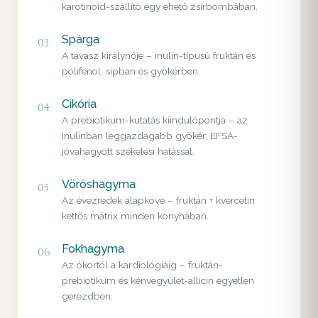
karotinoid-szállító egy ehető zsírbombában.
Spárga
03
A tavasz királynője – inulin-típusú fruktán és
polifenol, sípban és gyökérben.
Cikória
04
A prebiotikum-kutatás kiindulópontja – az
inulinban leggazdagabb gyökér, EFSA-
jóváhagyott székelési hatással.
Vöröshagyma
05
Az évezredek alapköve – fruktán + kvercetin
kettős mátrix minden konyhában.
Fokhagyma
06
Az ókortól a kardiológiáig – fruktán-
prebiotikum és kénvegyület-allicin egyetlen
gerezdben.