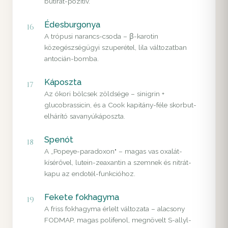
butirát-pozitív.
Édesburgonya
16
A trópusi narancs-csoda – β-karotin
közegészségügyi szuperétel, lila változatban
antocián-bomba.
Káposzta
17
Az ókori bölcsek zöldsége – sinigrin +
glucobrassicin, és a Cook kapitány-féle skorbut-
elhárító savanyúkáposzta.
Spenót
18
A „Popeye-paradoxon" – magas vas oxalát-
kísérővel, lutein-zeaxantin a szemnek és nitrát-
kapu az endotél-funkcióhoz.
Fekete fokhagyma
19
A friss fokhagyma érlelt változata – alacsony
FODMAP, magas polifenol, megnövelt S-allyl-