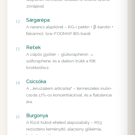
zónájával.
Sárgarépa
12
A narancs alapköret – RG-I pektin + β-karotin +
falcarinol, low-FODMAP IBS-barát.
Retek
13
A csípős gyökér – glükoraphenin →
sulforaphene, és a daikon-trükk a főtt
brokkolihoz.
Csicsóka
14
A „Jeruzsálem articsóka" – természetes inulin-
csoda 17%-os koncentrációval, és a flatulencia
ára.
Burgonya
15
A főzd-hűtsd-eheted alapszabály – RS3
rezisztens keményítő, alacsony glikémia,