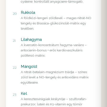
cysteine: kontrollált anyagcsere-támogató.
Rukkola
20
A földközi-tengeri zöldlevél – magas nitrát-NO
tengely és Brassica-glükozinolát-mátrix egy
levélben.
Lilahagyma
21
A kvercetin-koncentrátum hagyma-variáns –
antocianin-bonus + erős kardiovaszkuláris
polifenol-mátrix.
Mángold
22
A nitrát-betalain-magnézium triádja – színes
zöld levél a NO-tengely és antioxidáns mátrix
együttesére.
Kel
23
A keresztesvirágúak királynője – szulforafán-
prekurzor, lutein és K1-vitamin egy tömör