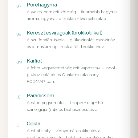
Póréhagyma
07
A walesi nemzeti zöldség – finomabb hagyma-
aroma, ugyanaz a fruktán + kvercetin alap.
Keresztesvirágúak (brokkoli, kel)
08
A szulforafán-iskola – glükozinolát, mirozináz
és a mustármag-trükk a főtt brokkolihoz.
Karfiol
09
A fehér »egyetemet végzett káposzta« – indol-
glükozinolátok és C-vitamin alacsony
FODMAP-ban.
Paradicsom
10
A nápolyi gyümölcs – likopin + olaj + hő
szinergiája 3-4×-es biohasznosulásra.
Cékla
11
A nitrátkirály – vérnyomáscsökkentés a
szájflórán keresztül, betalain a vesekő szürke