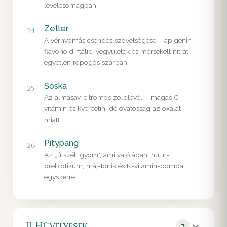
levélcsomagban.
Zeller
24
A vérnyomás csendes szövetségese – apigenin-
flavonoid, ftalid-vegyületek és mérsékelt nitrát
egyetlen ropogós szárban.
Sóska
25
Az almasav-citromos zöldlevél – magas C-
vitamin és kvercetin, de óvatosság az oxalát
miatt.
Pitypang
26
Az „útszéli gyom", ami valójában inulin-
prebiotikum, máj-tonik és K-vitamin-bomba
egyszerre.
II. Hüvelyesek
7