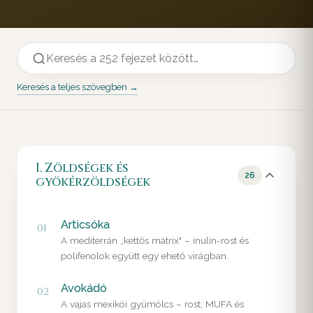
Keresés a teljes szövegben →
I. Zöldségek és
26
gyökérzöldségek
Articsóka
01
A mediterrán „kettős mátrix" – inulin-rost és
polifenolok együtt egy ehető virágban.
Avokádó
02
A vajas mexikói gyümölcs – rost, MUFA és