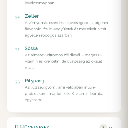
levélcsomagban.
Zeller
24
A vérnyomás csendes szövetségese – apigenin-
flavonoid, ftalid-vegyületek és mérsékelt nitrát
egyetlen ropogós szárban.
Sóska
25
Az almasav-citromos zöldlevél – magas C-
vitamin és kvercetin, de óvatosság az oxalát
miatt.
Pitypang
26
Az „útszéli gyom", ami valójában inulin-
prebiotikum, máj-tonik és K-vitamin-bomba
egyszerre.
II. Hüvelyesek
7