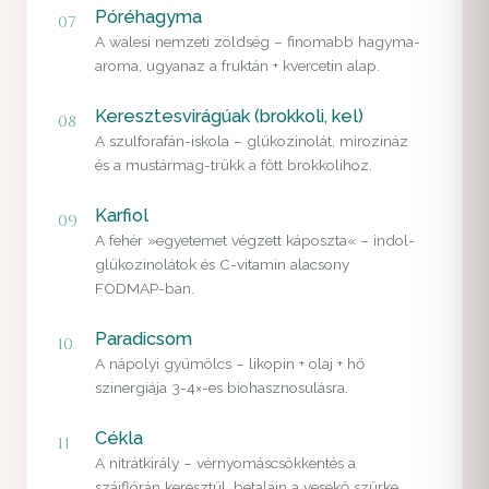
Póréhagyma
07
A walesi nemzeti zöldség – finomabb hagyma-
aroma, ugyanaz a fruktán + kvercetin alap.
Keresztesvirágúak (brokkoli, kel)
08
A szulforafán-iskola – glükozinolát, mirozináz
és a mustármag-trükk a főtt brokkolihoz.
Karfiol
09
A fehér »egyetemet végzett káposzta« – indol-
glükozinolátok és C-vitamin alacsony
FODMAP-ban.
Paradicsom
10
A nápolyi gyümölcs – likopin + olaj + hő
szinergiája 3-4×-es biohasznosulásra.
Cékla
11
A nitrátkirály – vérnyomáscsökkentés a
szájflórán keresztül, betalain a vesekő szürke