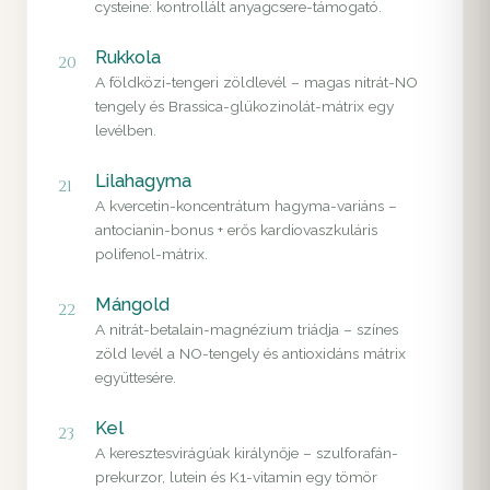
cysteine: kontrollált anyagcsere-támogató.
Rukkola
20
A földközi-tengeri zöldlevél – magas nitrát-NO
tengely és Brassica-glükozinolát-mátrix egy
levélben.
Lilahagyma
21
A kvercetin-koncentrátum hagyma-variáns –
antocianin-bonus + erős kardiovaszkuláris
polifenol-mátrix.
Mángold
22
A nitrát-betalain-magnézium triádja – színes
zöld levél a NO-tengely és antioxidáns mátrix
együttesére.
Kel
23
A keresztesvirágúak királynője – szulforafán-
prekurzor, lutein és K1-vitamin egy tömör