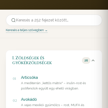
Keresés a teljes szövegben →
I. Zöldségek és
26
gyökérzöldségek
Articsóka
01
A mediterrán „kettős mátrix" – inulin-rost és
polifenolok együtt egy ehető virágban.
Avokádó
02
A vajas mexikói gyümölcs – rost, MUFA és