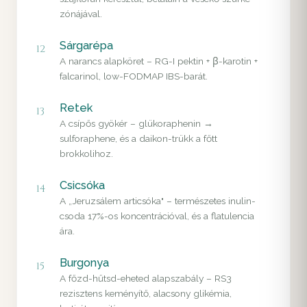
zónájával.
Sárgarépa
12
A narancs alapköret – RG-I pektin + β-karotin +
falcarinol, low-FODMAP IBS-barát.
Retek
13
A csípős gyökér – glükoraphenin →
sulforaphene, és a daikon-trükk a főtt
brokkolihoz.
Csicsóka
14
A „Jeruzsálem articsóka" – természetes inulin-
csoda 17%-os koncentrációval, és a flatulencia
ára.
Burgonya
15
A főzd-hűtsd-eheted alapszabály – RS3
rezisztens keményítő, alacsony glikémia,