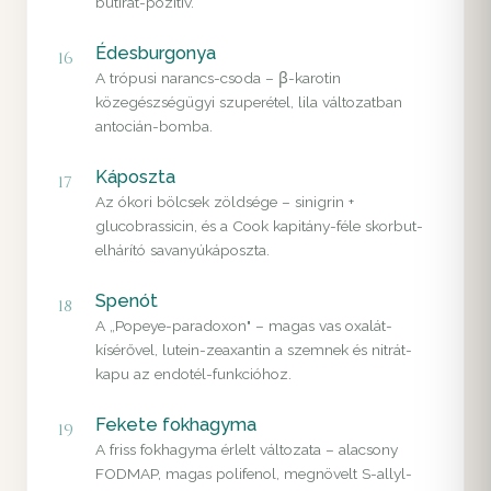
butirát-pozitív.
Édesburgonya
16
A trópusi narancs-csoda – β-karotin
közegészségügyi szuperétel, lila változatban
antocián-bomba.
Káposzta
17
Az ókori bölcsek zöldsége – sinigrin +
glucobrassicin, és a Cook kapitány-féle skorbut-
elhárító savanyúkáposzta.
Spenót
18
A „Popeye-paradoxon" – magas vas oxalát-
kísérővel, lutein-zeaxantin a szemnek és nitrát-
kapu az endotél-funkcióhoz.
Fekete fokhagyma
19
A friss fokhagyma érlelt változata – alacsony
FODMAP, magas polifenol, megnövelt S-allyl-