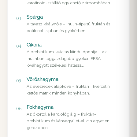
karotinoid-szállító egy ehető zsírbombában.
Spárga
03
A tavasz királynője – inulin-típusú fruktán és
polifenol, sípban és gyökérben.
Cikória
04
A prebiotikum-kutatás kiindulópontja – az
inulinban leggazdagabb gyökér, EFSA-
jóváhagyott székelési hatással.
Vöröshagyma
05
Az évezredek alapköve – fruktán + kvercetin
kettős mátrix minden konyhában.
Fokhagyma
06
Az ókortól a kardiológiáig – fruktán-
prebiotikum és kénvegyület-allicin egyetlen
gerezdben.