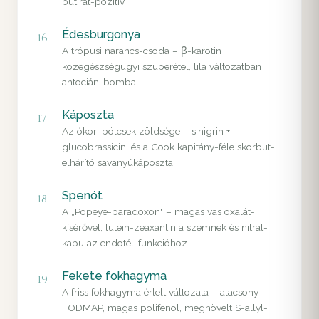
butirát-pozitív.
Édesburgonya
16
A trópusi narancs-csoda – β-karotin
közegészségügyi szuperétel, lila változatban
antocián-bomba.
Káposzta
17
Az ókori bölcsek zöldsége – sinigrin +
glucobrassicin, és a Cook kapitány-féle skorbut-
elhárító savanyúkáposzta.
Spenót
18
A „Popeye-paradoxon" – magas vas oxalát-
kísérővel, lutein-zeaxantin a szemnek és nitrát-
kapu az endotél-funkcióhoz.
Fekete fokhagyma
19
A friss fokhagyma érlelt változata – alacsony
FODMAP, magas polifenol, megnövelt S-allyl-