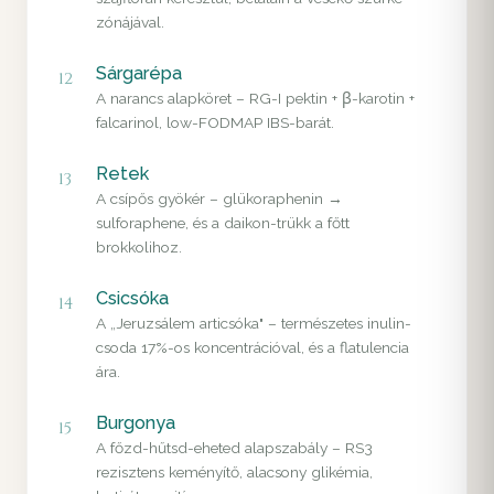
zónájával.
Sárgarépa
12
A narancs alapköret – RG-I pektin + β-karotin +
falcarinol, low-FODMAP IBS-barát.
Retek
13
A csípős gyökér – glükoraphenin →
sulforaphene, és a daikon-trükk a főtt
brokkolihoz.
Csicsóka
14
A „Jeruzsálem articsóka" – természetes inulin-
csoda 17%-os koncentrációval, és a flatulencia
ára.
Burgonya
15
A főzd-hűtsd-eheted alapszabály – RS3
rezisztens keményítő, alacsony glikémia,