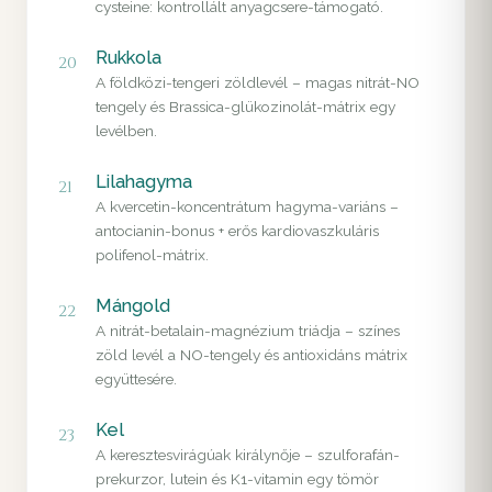
cysteine: kontrollált anyagcsere-támogató.
Rukkola
20
A földközi-tengeri zöldlevél – magas nitrát-NO
tengely és Brassica-glükozinolát-mátrix egy
levélben.
Lilahagyma
21
A kvercetin-koncentrátum hagyma-variáns –
antocianin-bonus + erős kardiovaszkuláris
polifenol-mátrix.
Mángold
22
A nitrát-betalain-magnézium triádja – színes
zöld levél a NO-tengely és antioxidáns mátrix
együttesére.
Kel
23
A keresztesvirágúak királynője – szulforafán-
prekurzor, lutein és K1-vitamin egy tömör