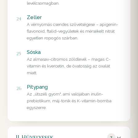
levélcsomagban.
Zeller
24
A vérnyomás csendes szövetségese – apigenin-
flavonoid, ftalid-vegyületek és mérsékelt nitrát
egyetlen ropogós szárban.
Sóska
25
Az almasav-citromos zöldlevél – magas C-
vitamin és kvercetin, de óvatosság az oxalát
miatt.
Pitypang
26
Az „útszéli gyom", ami valójában inulin-
prebiotikum, máj-tonik és K-vitamin-bomba
egyszerre.
II. Hüvelyesek
7