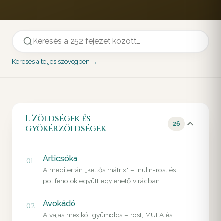
Keresés a teljes szövegben →
I. Zöldségek és
26
gyökérzöldségek
Articsóka
01
A mediterrán „kettős mátrix" – inulin-rost és
polifenolok együtt egy ehető virágban.
Avokádó
02
A vajas mexikói gyümölcs – rost, MUFA és