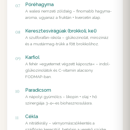
Póréhagyma
07
A walesi nemzeti zöldség – finomabb hagyma-
aroma, ugyanaz a fruktán + kvercetin alap.
Keresztesvirágúak (brokkoli, kel)
08
A szulforafán-iskola – glükozinolát, mirozináz
és a mustármag-trükk a főtt brokkolihoz.
Karfiol
09
A fehér »egyetemet végzett káposzta« – indol-
glükozinolátok és C-vitamin alacsony
FODMAP-ban.
Paradicsom
10
A nápolyi gyümölcs – likopin + olaj + hő
szinergiája 3-4×-es biohasznosulásra.
Cékla
11
A nitrátkirály – vérnyomáscsökkentés a
szájflórán keresztül, betalain a vesekő szürke