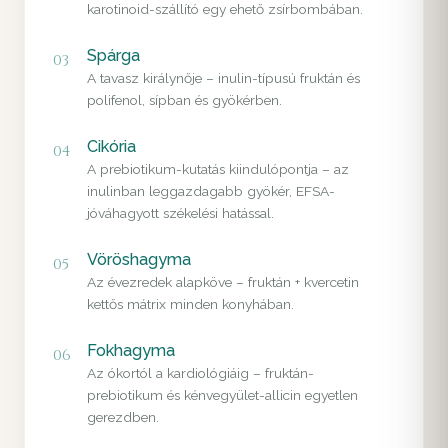
karotinoid-szállító egy ehető zsírbombában.
Spárga
03
A tavasz királynője – inulin-típusú fruktán és
polifenol, sípban és gyökérben.
Cikória
04
A prebiotikum-kutatás kiindulópontja – az
inulinban leggazdagabb gyökér, EFSA-
jóváhagyott székelési hatással.
Vöröshagyma
05
Az évezredek alapköve – fruktán + kvercetin
kettős mátrix minden konyhában.
Fokhagyma
06
Az ókortól a kardiológiáig – fruktán-
prebiotikum és kénvegyület-allicin egyetlen
gerezdben.