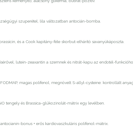
tens keményítő, alacsony glikémia, butirát-pozitív.
zségügyi szuperétel, lila változatban antocián-bomba.
brassicin, és a Cook kapitány-féle skorbut-elhárító savanyúkáposzta.
érővel, lutein-zeaxantin a szemnek és nitrát-kapu az endotél-funkcióho
ny FODMAP, magas polifenol, megnövelt S-allyl-cysteine: kontrollált any
NO tengely és Brassica-glükozinolát-mátrix egy levélben.
ntocianin-bonus + erős kardiovaszkuláris polifenol-mátrix.