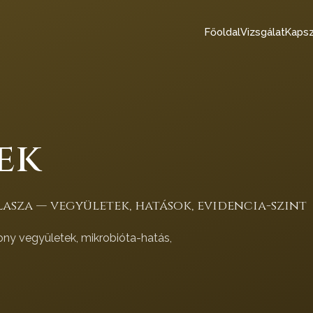
Főoldal
Vizsgálat
Kapsz
ek
asza — vegyületek, hatások, evidencia-szint
ony vegyületek, mikrobióta-hatás,