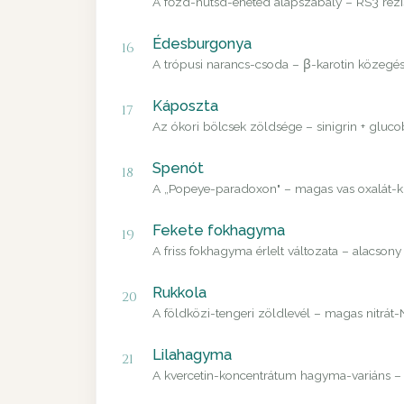
A főzd-hűtsd-eheted alapszabály – RS3 rezisz
Édesburgonya
16
A trópusi narancs-csoda – β-karotin közegés
Káposzta
17
Az ókori bölcsek zöldsége – sinigrin + gluco
Spenót
18
A „Popeye-paradoxon" – magas vas oxalát-kís
Fekete fokhagyma
19
A friss fokhagyma érlelt változata – alacso
Rukkola
20
A földközi-tengeri zöldlevél – magas nitrát-
Lilahagyma
21
A kvercetin-koncentrátum hagyma-variáns – a