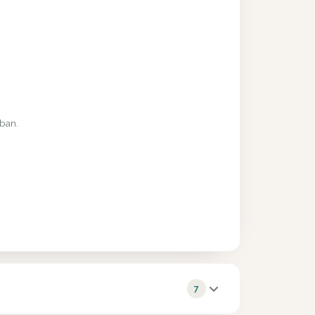
rban.
7