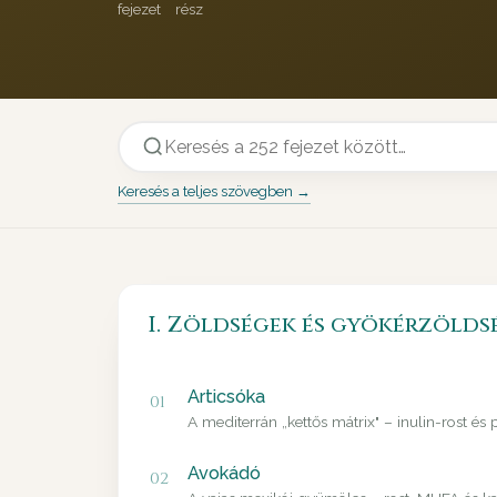
fejezet
rész
Keresés a teljes szövegben →
I. Zöldségek és gyökérzölds
Articsóka
01
A mediterrán „kettős mátrix" – inulin-rost és
Avokádó
02