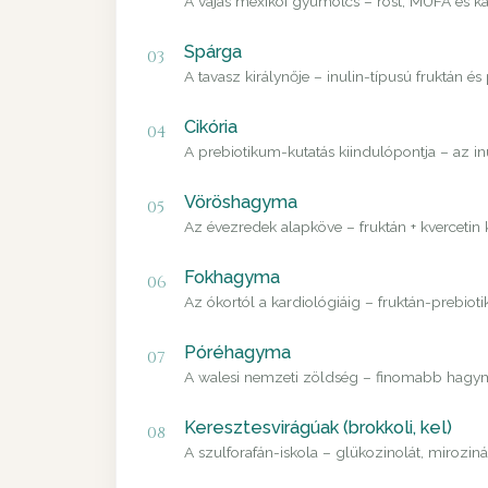
A vajas mexikói gyümölcs – rost, MUFA és ka
Spárga
03
A tavasz királynője – inulin-típusú fruktán és
Cikória
04
A prebiotikum-kutatás kiindulópontja – az i
Vöröshagyma
05
Az évezredek alapköve – fruktán + kvercetin
Fokhagyma
06
Az ókortól a kardiológiáig – fruktán-prebiot
Póréhagyma
07
A walesi nemzeti zöldség – finomabb hagyma
Keresztesvirágúak (brokkoli, kel)
08
A szulforafán-iskola – glükozinolát, mirozin