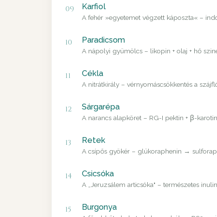
Karfiol
09
A fehér »egyetemet végzett káposzta« – in
Paradicsom
10
A nápolyi gyümölcs – likopin + olaj + hő szin
Cékla
11
A nitrátkirály – vérnyomáscsökkentés a szájfl
Sárgarépa
12
A narancs alapköret – RG-I pektin + β-karoti
Retek
13
A csípős gyökér – glükoraphenin → sulforaph
Csicsóka
14
A „Jeruzsálem articsóka" – természetes inulin
Burgonya
15