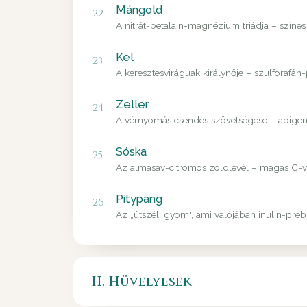
Mángold
22
A nitrát-betalain-magnézium triádja – színes
Kel
23
A keresztesvirágúak királynője – szulforafán
Zeller
24
A vérnyomás csendes szövetségese – apigenin
Sóska
25
Az almasav-citromos zöldlevél – magas C-vit
Pitypang
26
Az „útszéli gyom", ami valójában inulin-pre
II. Hüvelyesek