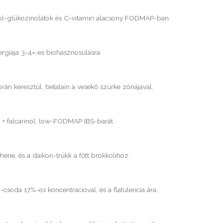
dol-glükozinolátok és C-vitamin alacsony FODMAP-ban.
ergiája 3-4×-es biohasznosulásra.
órán keresztül, betalain a vesekő szürke zónájával.
n + falcarinol, low-FODMAP IBS-barát.
ene, és a daikon-trükk a főtt brokkolihoz.
-csoda 17%-os koncentrációval, és a flatulencia ára.