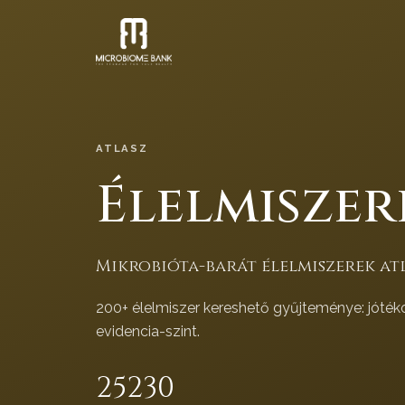
ATLASZ
Élelmiszer
Mikrobióta-barát élelmiszerek atl
200+ élelmiszer kereshető gyűjteménye: jóték
evidencia-szint.
252
30