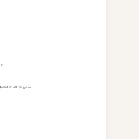
z.
agcsere-támogató.