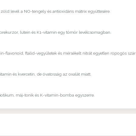
 zöld levél a NO-tengely és antioxidáns mátrix együttesére.
-prekurzor, lutein és K1-vitamin egy tömör levélcsomagban.
-flavonoid, ftalid-vegyületek és mérsékelt nitrát egyetlen ropogós szá
amin és kvercetin, de óvatosság az oxalát miatt.
biotikum, máj-tonik és K-vitamin-bomba egyszerre.