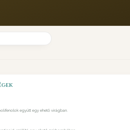
égek
 polifenolok együtt egy ehető virágban.