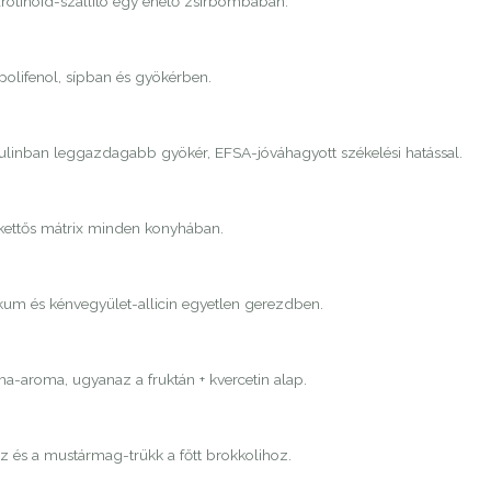
rotinoid-szállító egy ehető zsírbombában.
 polifenol, sípban és gyökérben.
nulinban leggazdagabb gyökér, EFSA-jóváhagyott székelési hatással.
 kettős mátrix minden konyhában.
ikum és kénvegyület-allicin egyetlen gerezdben.
-aroma, ugyanaz a fruktán + kvercetin alap.
áz és a mustármag-trükk a főtt brokkolihoz.