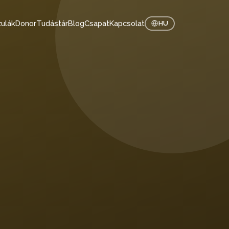
ulák
Donor
Tudástár
Blog
Csapat
Kapcsolat
HU