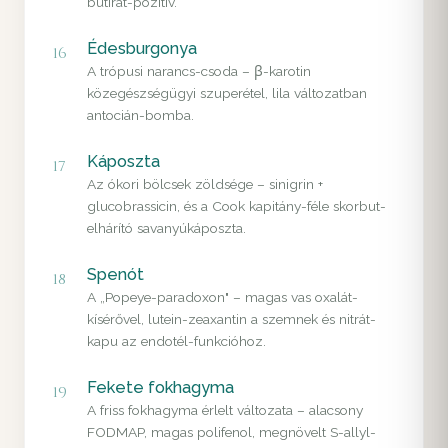
butirát-pozitív.
Édesburgonya
16
A trópusi narancs-csoda – β-karotin
közegészségügyi szuperétel, lila változatban
antocián-bomba.
Káposzta
17
Az ókori bölcsek zöldsége – sinigrin +
glucobrassicin, és a Cook kapitány-féle skorbut-
elhárító savanyúkáposzta.
Spenót
18
A „Popeye-paradoxon" – magas vas oxalát-
kísérővel, lutein-zeaxantin a szemnek és nitrát-
kapu az endotél-funkcióhoz.
Fekete fokhagyma
19
A friss fokhagyma érlelt változata – alacsony
FODMAP, magas polifenol, megnövelt S-allyl-