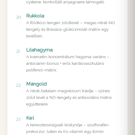
cysteine: kontrollált anyagcsere-támogató.
Rukkola
20
A földközi-tengeri zöldlevél – magas nitrát-NO
tengely és Brassica-glükozinolát-mátrix egy
levélben.
Lilahagyma
21
A kvercetin-koncentrátum hagyma-variáns –
antocianin-bonus + erős kardiovaszkuláris
polifenol-mátrix.
Mángold
22
A nitrát-betalain-magnézium triádja – színes
zöld levél a NO-tengely és antioxidáns mátrix
együttesére.
Kel
23
A keresztesvirágúak királynője – szulforafán-
prekurzor, lutein és K1-vitamin egy tömör