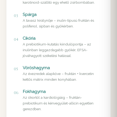
karotinoid-szállító egy ehető zsírbombában.
Spárga
03
A tavasz királynője – inulin-típusú fruktán és
polifenol, sípban és gyökérben.
Cikória
04
A prebiotikum-kutatás kiindulópontja – az
inulinban leggazdagabb gyökér, EFSA-
jóváhagyott székelési hatással.
Vöröshagyma
05
Az évezredek alapköve – fruktán + kvercetin
kettős mátrix minden konyhában.
Fokhagyma
06
Az ókortól a kardiológiáig – fruktán-
prebiotikum és kénvegyület-allicin egyetlen
gerezdben.