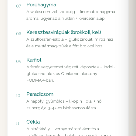
Póréhagyma
07
A walesi nemzeti zöldség – finomabb hagyma-
aroma, ugyanaz a fruktán + kvercetin alap.
Keresztesvirágúak (brokkoli, kel)
08
A szulforafán-iskola – glükozinolát, mirozináz
és a mustármag-trükk a főtt brokkolihoz.
Karfiol
09
A fehér »egyetemet végzett káposzta« – indol-
glükozinolátok és C-vitamin alacsony
FODMAP-ban.
Paradicsom
10
A nápolyi gyümölcs – likopin + olaj + hő
szinergiája 3-4×-es biohasznosulásra.
Cékla
11
A nitrátkirály – vérnyomáscsökkentés a
szájflórán keresztül, betalain a vesekő szürke