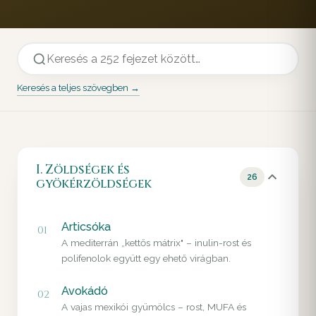
Keresés a teljes szövegben →
I. Zöldségek és
26
gyökérzöldségek
Articsóka
01
A mediterrán „kettős mátrix" – inulin-rost és
polifenolok együtt egy ehető virágban.
Avokádó
02
A vajas mexikói gyümölcs – rost, MUFA és