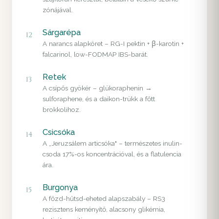
zónájával.
Sárgarépa
12
A narancs alapköret – RG-I pektin + β-karotin +
falcarinol, low-FODMAP IBS-barát.
Retek
13
A csípős gyökér – glükoraphenin →
sulforaphene, és a daikon-trükk a főtt
brokkolihoz.
Csicsóka
14
A „Jeruzsálem articsóka" – természetes inulin-
csoda 17%-os koncentrációval, és a flatulencia
ára.
Burgonya
15
A főzd-hűtsd-eheted alapszabály – RS3
rezisztens keményítő, alacsony glikémia,