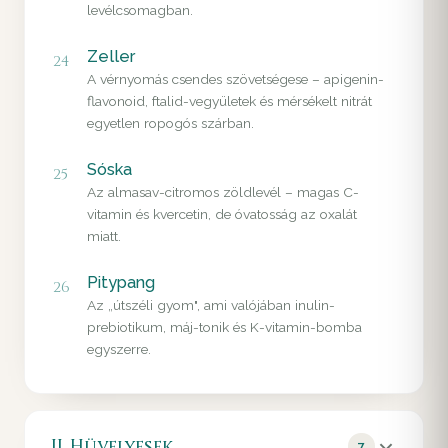
levélcsomagban.
Zeller
24
A vérnyomás csendes szövetségese – apigenin-
flavonoid, ftalid-vegyületek és mérsékelt nitrát
egyetlen ropogós szárban.
Sóska
25
Az almasav-citromos zöldlevél – magas C-
vitamin és kvercetin, de óvatosság az oxalát
miatt.
Pitypang
26
Az „útszéli gyom", ami valójában inulin-
prebiotikum, máj-tonik és K-vitamin-bomba
egyszerre.
II. Hüvelyesek
7