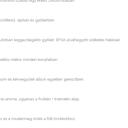
rotinoid-szállító egy ehető zsírbombában.
 polifenol, sípban és gyökérben.
nulinban leggazdagabb gyökér, EFSA-jóváhagyott székelési hatással.
 kettős mátrix minden konyhában.
ikum és kénvegyület-allicin egyetlen gerezdben.
-aroma, ugyanaz a fruktán + kvercetin alap.
áz és a mustármag-trükk a főtt brokkolihoz.