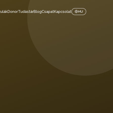
ulák
Donor
Tudástár
Blog
Csapat
Kapcsolat
HU