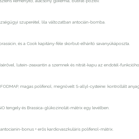
tens keményítő, alacsony glikémia, butirát-pozitív.
zségügyi szuperétel, lila változatban antocián-bomba.
brassicin, és a Cook kapitány-féle skorbut-elhárító savanyúkáposzta.
érővel, lutein-zeaxantin a szemnek és nitrát-kapu az endotél-funkcióho
ny FODMAP, magas polifenol, megnövelt S-allyl-cysteine: kontrollált any
NO tengely és Brassica-glükozinolát-mátrix egy levélben.
ntocianin-bonus + erős kardiovaszkuláris polifenol-mátrix.