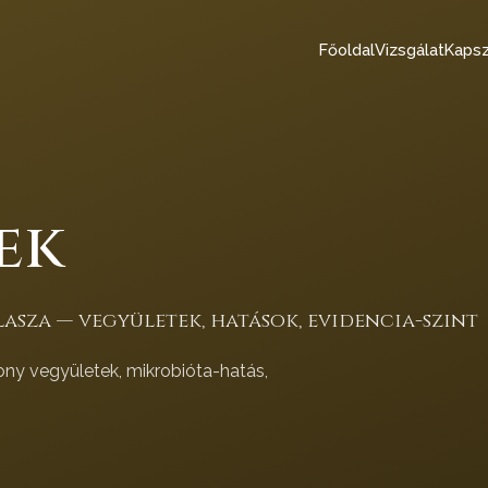
Főoldal
Vizsgálat
Kapsz
ek
asza — vegyületek, hatások, evidencia-szint
ony vegyületek, mikrobióta-hatás,