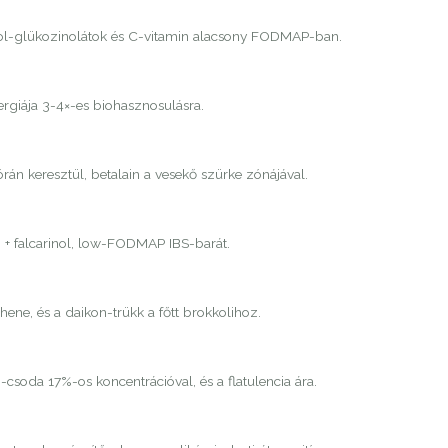
dol-glükozinolátok és C-vitamin alacsony FODMAP-ban.
ergiája 3-4×-es biohasznosulásra.
órán keresztül, betalain a vesekő szürke zónájával.
n + falcarinol, low-FODMAP IBS-barát.
ene, és a daikon-trükk a főtt brokkolihoz.
-csoda 17%-os koncentrációval, és a flatulencia ára.