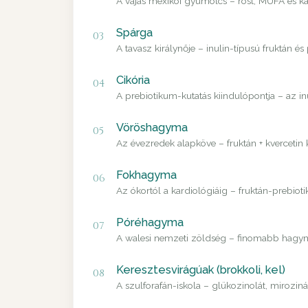
A vajas mexikói gyümölcs – rost, MUFA és ka
Spárga
03
A tavasz királynője – inulin-típusú fruktán és
Cikória
04
A prebiotikum-kutatás kiindulópontja – az i
Vöröshagyma
05
Az évezredek alapköve – fruktán + kvercetin
Fokhagyma
06
Az ókortól a kardiológiáig – fruktán-prebiot
Póréhagyma
07
A walesi nemzeti zöldség – finomabb hagyma
Keresztesvirágúak (brokkoli, kel)
08
A szulforafán-iskola – glükozinolát, mirozin