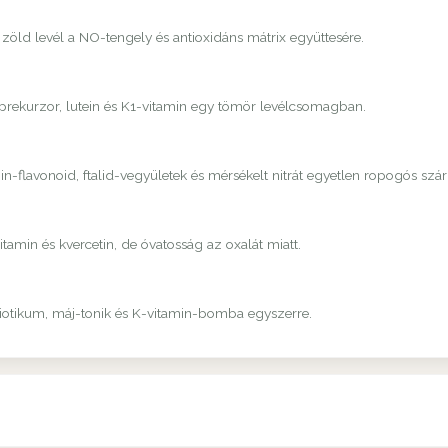
 zöld levél a NO-tengely és antioxidáns mátrix együttesére.
-prekurzor, lutein és K1-vitamin egy tömör levélcsomagban.
-flavonoid, ftalid-vegyületek és mérsékelt nitrát egyetlen ropogós szá
amin és kvercetin, de óvatosság az oxalát miatt.
biotikum, máj-tonik és K-vitamin-bomba egyszerre.