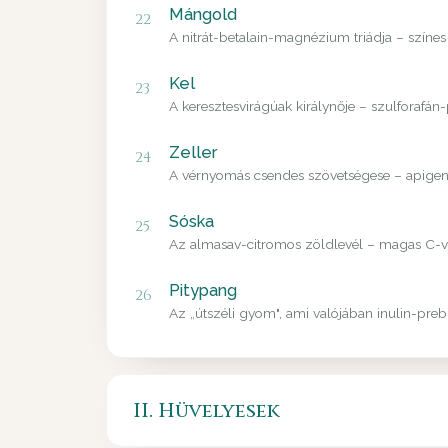
Mángold
22
A nitrát-betalain-magnézium triádja – színes
Kel
23
A keresztesvirágúak királynője – szulforafán
Zeller
24
A vérnyomás csendes szövetségese – apigenin
Sóska
25
Az almasav-citromos zöldlevél – magas C-vit
Pitypang
26
Az „útszéli gyom", ami valójában inulin-pre
II. Hüvelyesek