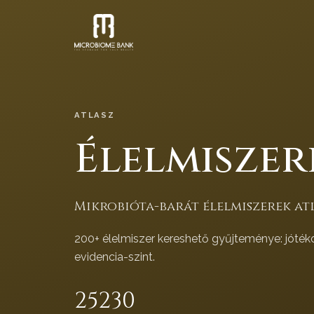
ATLASZ
Élelmiszer
Mikrobióta-barát élelmiszerek atl
200+ élelmiszer kereshető gyűjteménye: jóték
evidencia-szint.
252
30