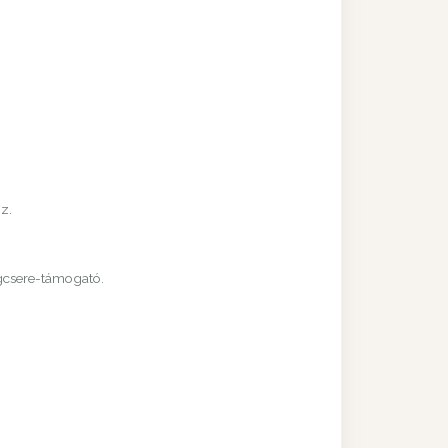
z.
agcsere-támogató.