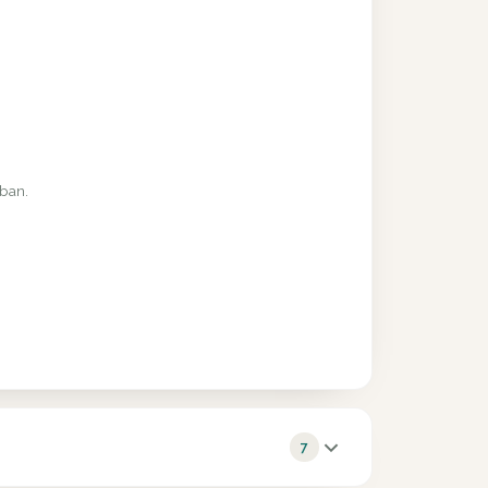
rban.
7