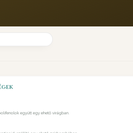
égek
 polifenolok együtt egy ehető virágban.