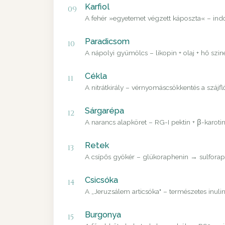
Karfiol
09
A fehér »egyetemet végzett káposzta« – in
Paradicsom
10
A nápolyi gyümölcs – likopin + olaj + hő szin
Cékla
11
A nitrátkirály – vérnyomáscsökkentés a szájfl
Sárgarépa
12
A narancs alapköret – RG-I pektin + β-karoti
Retek
13
A csípős gyökér – glükoraphenin → sulforaph
Csicsóka
14
A „Jeruzsálem articsóka" – természetes inulin
Burgonya
15