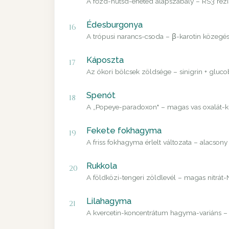
A főzd-hűtsd-eheted alapszabály – RS3 rezisz
Édesburgonya
16
A trópusi narancs-csoda – β-karotin közegés
Káposzta
17
Az ókori bölcsek zöldsége – sinigrin + gluco
Spenót
18
A „Popeye-paradoxon" – magas vas oxalát-kís
Fekete fokhagyma
19
A friss fokhagyma érlelt változata – alacso
Rukkola
20
A földközi-tengeri zöldlevél – magas nitrát-
Lilahagyma
21
A kvercetin-koncentrátum hagyma-variáns – a