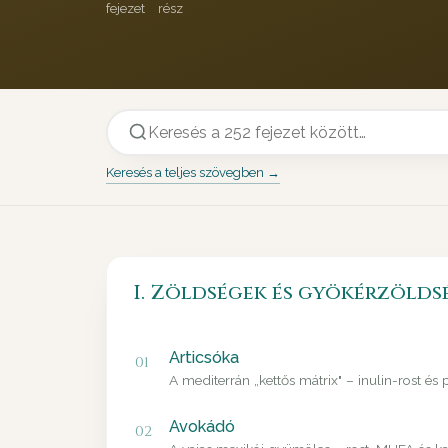
fejezet
rész
Keresés a teljes szövegben →
I. Zöldségek és gyökérzölds
Articsóka
01
A mediterrán „kettős mátrix" – inulin-rost és
Avokádó
02