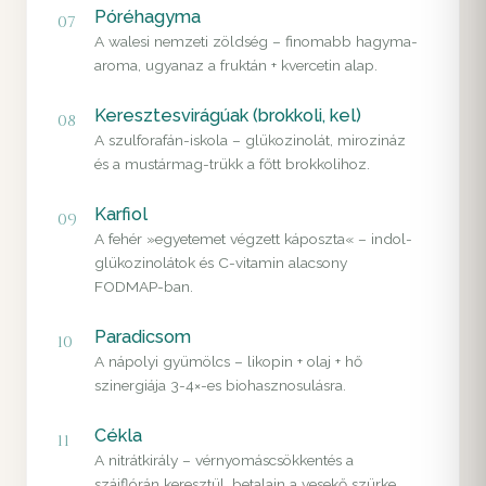
Póréhagyma
07
A walesi nemzeti zöldség – finomabb hagyma-
aroma, ugyanaz a fruktán + kvercetin alap.
Keresztesvirágúak (brokkoli, kel)
08
A szulforafán-iskola – glükozinolát, mirozináz
és a mustármag-trükk a főtt brokkolihoz.
Karfiol
09
A fehér »egyetemet végzett káposzta« – indol-
glükozinolátok és C-vitamin alacsony
FODMAP-ban.
Paradicsom
10
A nápolyi gyümölcs – likopin + olaj + hő
szinergiája 3-4×-es biohasznosulásra.
Cékla
11
A nitrátkirály – vérnyomáscsökkentés a
szájflórán keresztül, betalain a vesekő szürke