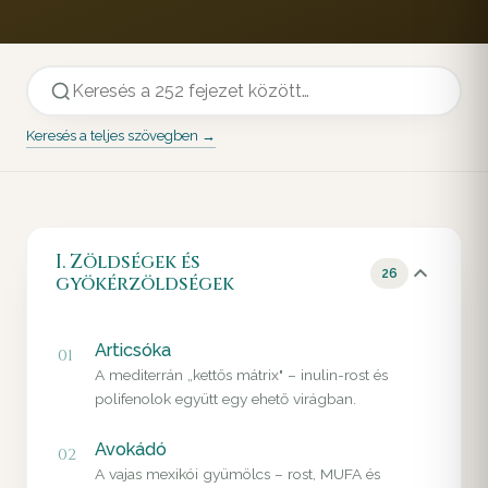
Keresés a teljes szövegben →
I. Zöldségek és
26
gyökérzöldségek
Articsóka
01
A mediterrán „kettős mátrix" – inulin-rost és
polifenolok együtt egy ehető virágban.
Avokádó
02
A vajas mexikói gyümölcs – rost, MUFA és