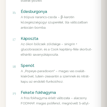
butirát-pozitív.
Édesburgonya
16
A trópusi narancs-csoda – β-karotin
közegészségügyi szuperétel, lila változatban
antocián-bomba.
Káposzta
17
Az ókori bölcsek zöldsége – sinigrin +
glucobrassicin, és a Cook kapitány-féle skorbut-
elhárító savanyúkáposzta.
Spenót
18
A „Popeye-paradoxon" – magas vas oxalát-
kísérővel, lutein-zeaxantin a szemnek és nitrát-
kapu az endotél-funkcióhoz.
Fekete fokhagyma
19
A friss fokhagyma érlelt változata – alacsony
FODMAP, magas polifenol, megnövelt S-allyl-