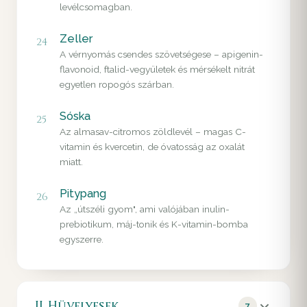
levélcsomagban.
Zeller
24
A vérnyomás csendes szövetségese – apigenin-
flavonoid, ftalid-vegyületek és mérsékelt nitrát
egyetlen ropogós szárban.
Sóska
25
Az almasav-citromos zöldlevél – magas C-
vitamin és kvercetin, de óvatosság az oxalát
miatt.
Pitypang
26
Az „útszéli gyom", ami valójában inulin-
prebiotikum, máj-tonik és K-vitamin-bomba
egyszerre.
II. Hüvelyesek
7