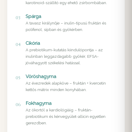
karotinoid-szállító egy ehető zsírbombában.
Spárga
03
A tavasz királynője – inulin-típusú fruktán és
polifenol, sípban és gyökérben.
Cikória
04
A prebiotikum-kutatás kiindulópontja – az
inulinban leggazdagabb gyökér, EFSA-
jóváhagyott székelési hatással.
Vöröshagyma
05
Az évezredek alapköve – fruktán + kvercetin
kettős mátrix minden konyhában.
Fokhagyma
06
Az ókortól a kardiológiáig – fruktán-
prebiotikum és kénvegyület-allicin egyetlen
gerezdben.