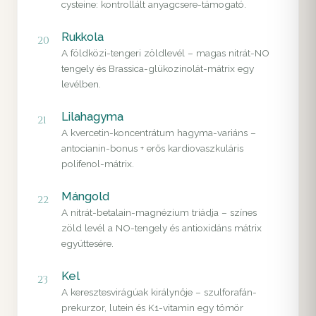
cysteine: kontrollált anyagcsere-támogató.
Rukkola
20
A földközi-tengeri zöldlevél – magas nitrát-NO
tengely és Brassica-glükozinolát-mátrix egy
levélben.
Lilahagyma
21
A kvercetin-koncentrátum hagyma-variáns –
antocianin-bonus + erős kardiovaszkuláris
polifenol-mátrix.
Mángold
22
A nitrát-betalain-magnézium triádja – színes
zöld levél a NO-tengely és antioxidáns mátrix
együttesére.
Kel
23
A keresztesvirágúak királynője – szulforafán-
prekurzor, lutein és K1-vitamin egy tömör