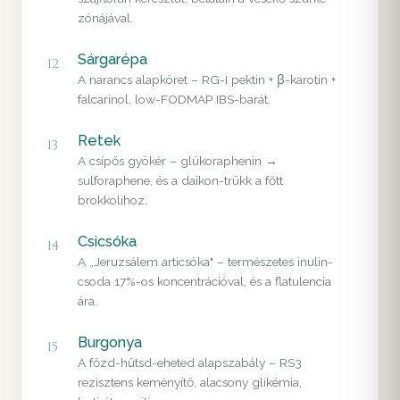
zónájával.
Sárgarépa
12
A narancs alapköret – RG-I pektin + β-karotin +
falcarinol, low-FODMAP IBS-barát.
Retek
13
A csípős gyökér – glükoraphenin →
sulforaphene, és a daikon-trükk a főtt
brokkolihoz.
Csicsóka
14
A „Jeruzsálem articsóka" – természetes inulin-
csoda 17%-os koncentrációval, és a flatulencia
ára.
Burgonya
15
A főzd-hűtsd-eheted alapszabály – RS3
rezisztens keményítő, alacsony glikémia,