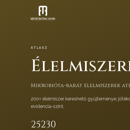
ATLASZ
Élelmiszer
Mikrobióta-barát élelmiszerek atl
200+ élelmiszer kereshető gyűjteménye: jóték
evidencia-szint.
252
30