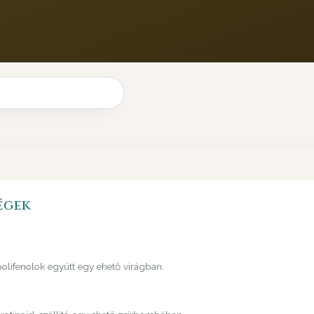
égek
 polifenolok együtt egy ehető virágban.