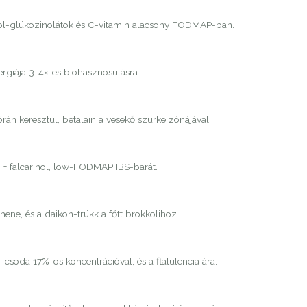
dol-glükozinolátok és C-vitamin alacsony FODMAP-ban.
ergiája 3-4×-es biohasznosulásra.
órán keresztül, betalain a vesekő szürke zónájával.
n + falcarinol, low-FODMAP IBS-barát.
ene, és a daikon-trükk a főtt brokkolihoz.
-csoda 17%-os koncentrációval, és a flatulencia ára.