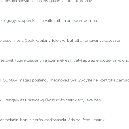
tens keményítő, alacsony glikémia, butirát-pozitív.
zségügyi szuperétel, lila változatban antocián-bomba.
brassicin, és a Cook kapitány-féle skorbut-elhárító savanyúkáposzta.
érővel, lutein-zeaxantin a szemnek és nitrát-kapu az endotél-funkcióho
ny FODMAP, magas polifenol, megnövelt S-allyl-cysteine: kontrollált any
NO tengely és Brassica-glükozinolát-mátrix egy levélben.
ntocianin-bonus + erős kardiovaszkuláris polifenol-mátrix.