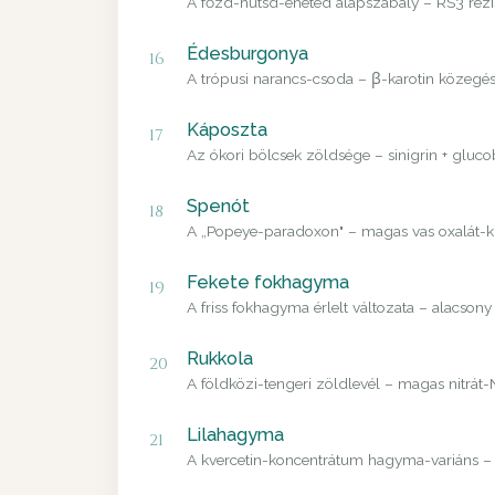
A főzd-hűtsd-eheted alapszabály – RS3 rezisz
Édesburgonya
16
A trópusi narancs-csoda – β-karotin közegés
Káposzta
17
Az ókori bölcsek zöldsége – sinigrin + gluco
Spenót
18
A „Popeye-paradoxon" – magas vas oxalát-kís
Fekete fokhagyma
19
A friss fokhagyma érlelt változata – alacso
Rukkola
20
A földközi-tengeri zöldlevél – magas nitrát-
Lilahagyma
21
A kvercetin-koncentrátum hagyma-variáns – a