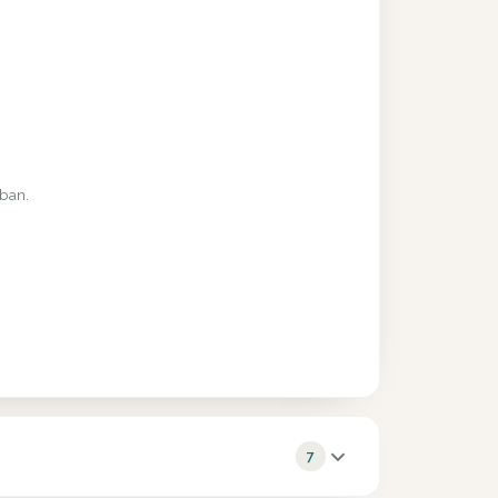
rban.
7