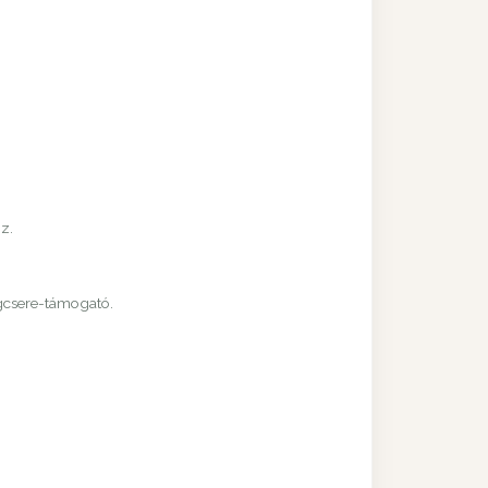
z.
agcsere-támogató.