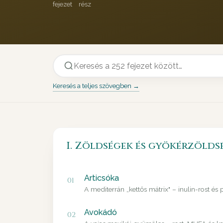
fejezet
rész
Keresés a teljes szövegben →
I. Zöldségek és gyökérzölds
Articsóka
01
A mediterrán „kettős mátrix" – inulin-rost és
Avokádó
02