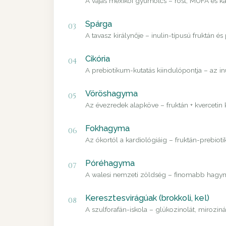
A vajas mexikói gyümölcs – rost, MUFA és ka
Spárga
03
A tavasz királynője – inulin-típusú fruktán és
Cikória
04
A prebiotikum-kutatás kiindulópontja – az i
Vöröshagyma
05
Az évezredek alapköve – fruktán + kvercetin
Fokhagyma
06
Az ókortól a kardiológiáig – fruktán-prebiot
Póréhagyma
07
A walesi nemzeti zöldség – finomabb hagyma
Keresztesvirágúak (brokkoli, kel)
08
A szulforafán-iskola – glükozinolát, mirozin