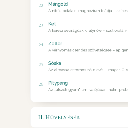
Mángold
22
A nitrát-betalain-magnézium triádja – színes
Kel
23
A keresztesvirágúak királynője – szulforafán
Zeller
24
A vérnyomás csendes szövetségese – apigenin
Sóska
25
Az almasav-citromos zöldlevél – magas C-vit
Pitypang
26
Az „útszéli gyom", ami valójában inulin-pre
II. Hüvelyesek