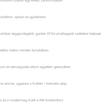
rotinoid-szállító egy ehető zsírbombában.
 polifenol, sípban és gyökérben.
nulinban leggazdagabb gyökér, EFSA-jóváhagyott székelési hatással.
 kettős mátrix minden konyhában.
ikum és kénvegyület-allicin egyetlen gerezdben.
-aroma, ugyanaz a fruktán + kvercetin alap.
áz és a mustármag-trükk a főtt brokkolihoz.