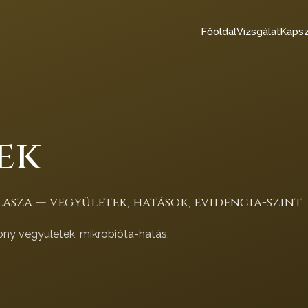
Főoldal
Vizsgálat
Kapsz
ek
asza — vegyületek, hatások, evidencia-szint
ony vegyületek, mikrobióta-hatás,