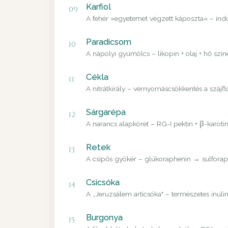
Karfiol
09
A fehér »egyetemet végzett káposzta« – in
Paradicsom
10
A nápolyi gyümölcs – likopin + olaj + hő szin
Cékla
11
A nitrátkirály – vérnyomáscsökkentés a szájfl
Sárgarépa
12
A narancs alapköret – RG-I pektin + β-karoti
Retek
13
A csípős gyökér – glükoraphenin → sulforaph
Csicsóka
14
A „Jeruzsálem articsóka" – természetes inulin
Burgonya
15