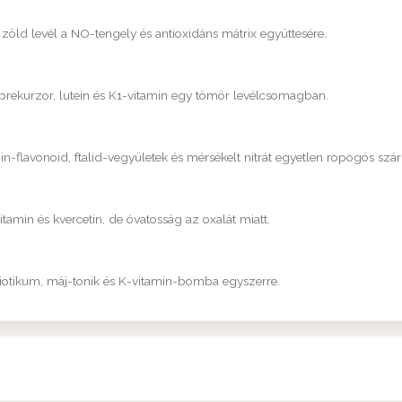
 zöld levél a NO-tengely és antioxidáns mátrix együttesére.
-prekurzor, lutein és K1-vitamin egy tömör levélcsomagban.
-flavonoid, ftalid-vegyületek és mérsékelt nitrát egyetlen ropogós szá
amin és kvercetin, de óvatosság az oxalát miatt.
biotikum, máj-tonik és K-vitamin-bomba egyszerre.