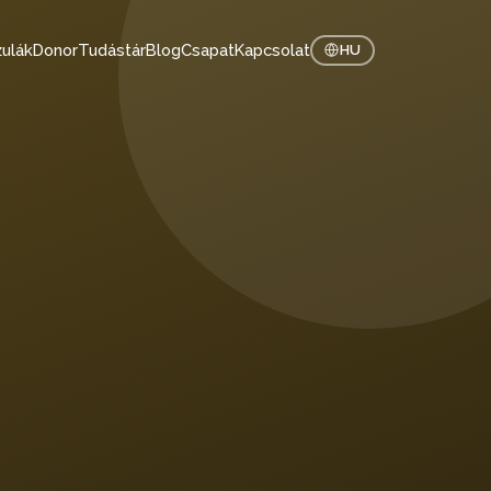
ulák
Donor
Tudástár
Blog
Csapat
Kapcsolat
HU