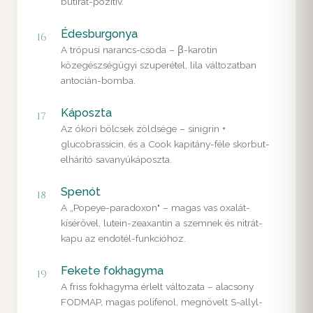
butirát-pozitív.
Édesburgonya
16
A trópusi narancs-csoda – β-karotin
közegészségügyi szuperétel, lila változatban
antocián-bomba.
Káposzta
17
Az ókori bölcsek zöldsége – sinigrin +
glucobrassicin, és a Cook kapitány-féle skorbut-
elhárító savanyúkáposzta.
Spenót
18
A „Popeye-paradoxon" – magas vas oxalát-
kísérővel, lutein-zeaxantin a szemnek és nitrát-
kapu az endotél-funkcióhoz.
Fekete fokhagyma
19
A friss fokhagyma érlelt változata – alacsony
FODMAP, magas polifenol, megnövelt S-allyl-