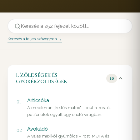
Keresés a teljes szövegben →
I. Zöldségek és
26
gyökérzöldségek
Articsóka
01
A mediterrán „kettős mátrix" – inulin-rost és
polifenolok együtt egy ehető virágban.
Avokádó
02
A vajas mexikói gyümölcs – rost, MUFA és