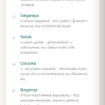
zónájával.
Sárgarépa
12
A narancs alapköret – RG-I pektin + β-karotin +
falcarinol, low-FODMAP IBS-barát.
Retek
13
A csípős gyökér – glükoraphenin →
sulforaphene, és a daikon-trükk a főtt
brokkolihoz.
Csicsóka
14
A „Jeruzsálem articsóka" – természetes inulin-
csoda 17%-os koncentrációval, és a flatulencia
ára.
Burgonya
15
A főzd-hűtsd-eheted alapszabály – RS3
rezisztens keményítő, alacsony glikémia,