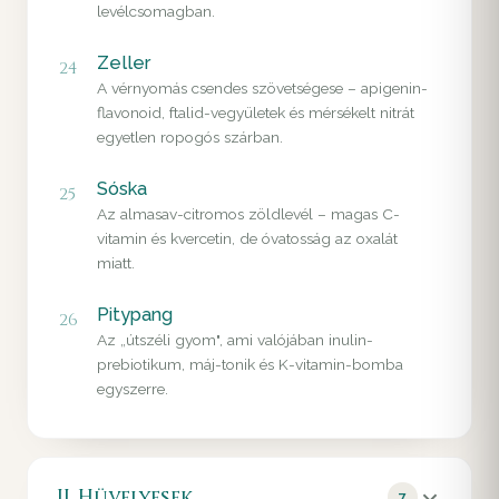
levélcsomagban.
Zeller
24
A vérnyomás csendes szövetségese – apigenin-
flavonoid, ftalid-vegyületek és mérsékelt nitrát
egyetlen ropogós szárban.
Sóska
25
Az almasav-citromos zöldlevél – magas C-
vitamin és kvercetin, de óvatosság az oxalát
miatt.
Pitypang
26
Az „útszéli gyom", ami valójában inulin-
prebiotikum, máj-tonik és K-vitamin-bomba
egyszerre.
II. Hüvelyesek
7