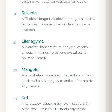
cysteine: kontrollált anyagcsere-támogató.
Rukkola
20
A földközi-tengeri zöldlevél – magas nitrát-NO
tengely és Brassica-glükozinolát-mátrix egy
levélben.
Lilahagyma
21
A kvercetin-koncentrátum hagyma-variáns –
antocianin-bonus + erős kardiovaszkuláris
polifenol-mátrix.
Mángold
22
A nitrát-betalain-magnézium triádja – színes
zöld levél a NO-tengely és antioxidáns mátrix
együttesére.
Kel
23
A keresztesvirágúak királynője – szulforafán-
prekurzor, lutein és K1-vitamin egy tömör