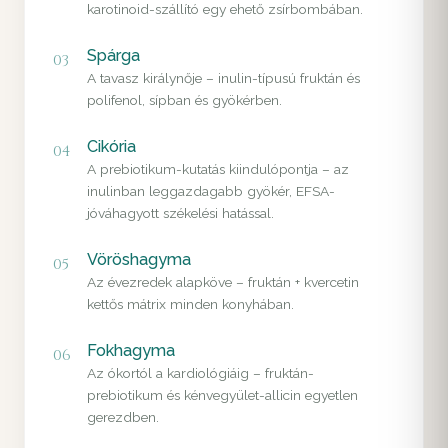
karotinoid-szállító egy ehető zsírbombában.
Spárga
03
A tavasz királynője – inulin-típusú fruktán és
polifenol, sípban és gyökérben.
Cikória
04
A prebiotikum-kutatás kiindulópontja – az
inulinban leggazdagabb gyökér, EFSA-
jóváhagyott székelési hatással.
Vöröshagyma
05
Az évezredek alapköve – fruktán + kvercetin
kettős mátrix minden konyhában.
Fokhagyma
06
Az ókortól a kardiológiáig – fruktán-
prebiotikum és kénvegyület-allicin egyetlen
gerezdben.