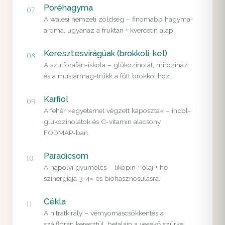
Póréhagyma
07
A walesi nemzeti zöldség – finomabb hagyma-
aroma, ugyanaz a fruktán + kvercetin alap.
Keresztesvirágúak (brokkoli, kel)
08
A szulforafán-iskola – glükozinolát, mirozináz
és a mustármag-trükk a főtt brokkolihoz.
Karfiol
09
A fehér »egyetemet végzett káposzta« – indol-
glükozinolátok és C-vitamin alacsony
FODMAP-ban.
Paradicsom
10
A nápolyi gyümölcs – likopin + olaj + hő
szinergiája 3-4×-es biohasznosulásra.
Cékla
11
A nitrátkirály – vérnyomáscsökkentés a
szájflórán keresztül, betalain a vesekő szürke