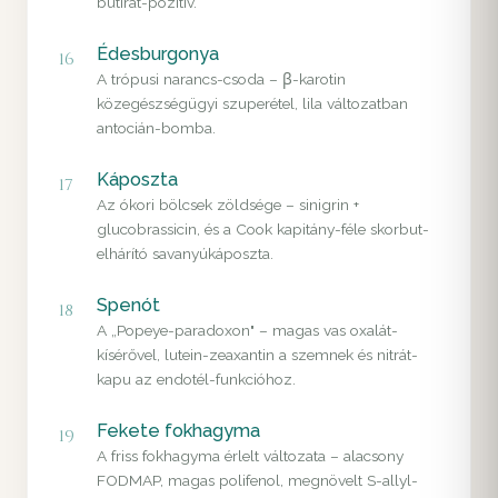
butirát-pozitív.
Édesburgonya
16
A trópusi narancs-csoda – β-karotin
közegészségügyi szuperétel, lila változatban
antocián-bomba.
Káposzta
17
Az ókori bölcsek zöldsége – sinigrin +
glucobrassicin, és a Cook kapitány-féle skorbut-
elhárító savanyúkáposzta.
Spenót
18
A „Popeye-paradoxon" – magas vas oxalát-
kísérővel, lutein-zeaxantin a szemnek és nitrát-
kapu az endotél-funkcióhoz.
Fekete fokhagyma
19
A friss fokhagyma érlelt változata – alacsony
FODMAP, magas polifenol, megnövelt S-allyl-