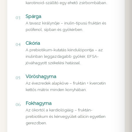
karotinoid-szállító egy ehető zsírbombában.
Spárga
03
A tavasz királynője – inulin-típusú fruktán és
polifenol, sípban és gyökérben.
Cikória
04
A prebiotikum-kutatás kiindulópontja – az
inulinban leggazdagabb gyökér, EFSA-
jóváhagyott székelési hatással.
Vöröshagyma
05
Az évezredek alapköve – fruktán + kvercetin
kettős mátrix minden konyhában.
Fokhagyma
06
Az ókortól a kardiológiáig – fruktán-
prebiotikum és kénvegyület-allicin egyetlen
gerezdben.