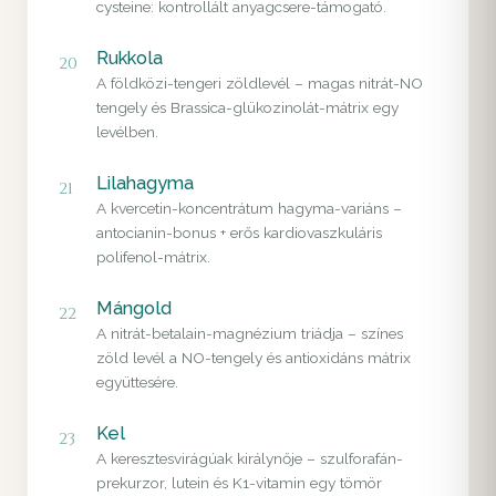
cysteine: kontrollált anyagcsere-támogató.
Rukkola
20
A földközi-tengeri zöldlevél – magas nitrát-NO
tengely és Brassica-glükozinolát-mátrix egy
levélben.
Lilahagyma
21
A kvercetin-koncentrátum hagyma-variáns –
antocianin-bonus + erős kardiovaszkuláris
polifenol-mátrix.
Mángold
22
A nitrát-betalain-magnézium triádja – színes
zöld levél a NO-tengely és antioxidáns mátrix
együttesére.
Kel
23
A keresztesvirágúak királynője – szulforafán-
prekurzor, lutein és K1-vitamin egy tömör