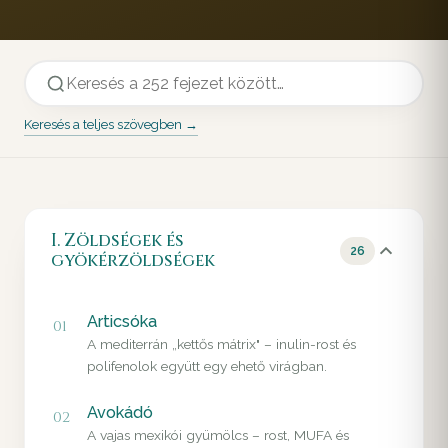
Keresés a teljes szövegben →
I. Zöldségek és
26
gyökérzöldségek
Articsóka
01
A mediterrán „kettős mátrix" – inulin-rost és
polifenolok együtt egy ehető virágban.
Avokádó
02
A vajas mexikói gyümölcs – rost, MUFA és