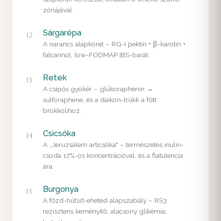
zónájával.
Sárgarépa
12
A narancs alapköret – RG-I pektin + β-karotin +
falcarinol, low-FODMAP IBS-barát.
Retek
13
A csípős gyökér – glükoraphenin →
sulforaphene, és a daikon-trükk a főtt
brokkolihoz.
Csicsóka
14
A „Jeruzsálem articsóka" – természetes inulin-
csoda 17%-os koncentrációval, és a flatulencia
ára.
Burgonya
15
A főzd-hűtsd-eheted alapszabály – RS3
rezisztens keményítő, alacsony glikémia,