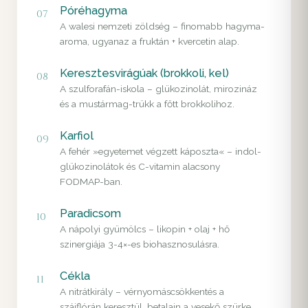
Póréhagyma
07
A walesi nemzeti zöldség – finomabb hagyma-
aroma, ugyanaz a fruktán + kvercetin alap.
Keresztesvirágúak (brokkoli, kel)
08
A szulforafán-iskola – glükozinolát, mirozináz
és a mustármag-trükk a főtt brokkolihoz.
Karfiol
09
A fehér »egyetemet végzett káposzta« – indol-
glükozinolátok és C-vitamin alacsony
FODMAP-ban.
Paradicsom
10
A nápolyi gyümölcs – likopin + olaj + hő
szinergiája 3-4×-es biohasznosulásra.
Cékla
11
A nitrátkirály – vérnyomáscsökkentés a
szájflórán keresztül, betalain a vesekő szürke