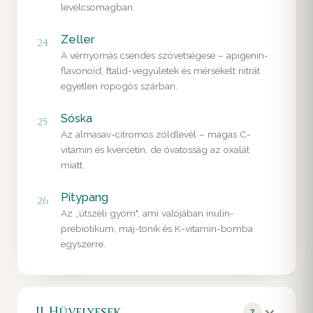
levélcsomagban.
Zeller
24
A vérnyomás csendes szövetségese – apigenin-
flavonoid, ftalid-vegyületek és mérsékelt nitrát
egyetlen ropogós szárban.
Sóska
25
Az almasav-citromos zöldlevél – magas C-
vitamin és kvercetin, de óvatosság az oxalát
miatt.
Pitypang
26
Az „útszéli gyom", ami valójában inulin-
prebiotikum, máj-tonik és K-vitamin-bomba
egyszerre.
II. Hüvelyesek
7