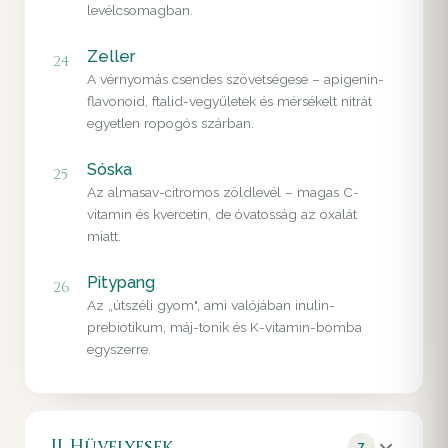
levélcsomagban.
Zeller
24
A vérnyomás csendes szövetségese – apigenin-
flavonoid, ftalid-vegyületek és mérsékelt nitrát
egyetlen ropogós szárban.
Sóska
25
Az almasav-citromos zöldlevél – magas C-
vitamin és kvercetin, de óvatosság az oxalát
miatt.
Pitypang
26
Az „útszéli gyom", ami valójában inulin-
prebiotikum, máj-tonik és K-vitamin-bomba
egyszerre.
II. Hüvelyesek
7