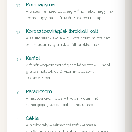
Póréhagyma
07
A walesi nemzeti zöldség – finomabb hagyma-
aroma, ugyanaz a fruktán + kvercetin alap.
Keresztesvirágúak (brokkoli, kel)
08
A szulforafán-iskola – glükozinolát, mirozináz
és a mustármag-trükk a főtt brokkolihoz.
Karfiol
09
A fehér »egyetemet végzett káposzta« – indol-
glükozinolátok és C-vitamin alacsony
FODMAP-ban.
Paradicsom
10
A nápolyi gyümölcs – likopin + olaj + hő
szinergiája 3-4×-es biohasznosulásra.
Cékla
11
A nitrátkirály – vérnyomáscsökkentés a
szájflórán keresztül, betalain a vesekő szürke