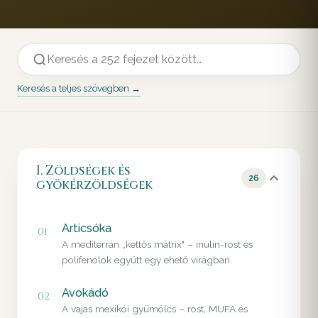
Keresés a teljes szövegben →
I. Zöldségek és
26
gyökérzöldségek
Articsóka
01
A mediterrán „kettős mátrix" – inulin-rost és
polifenolok együtt egy ehető virágban.
Avokádó
02
A vajas mexikói gyümölcs – rost, MUFA és