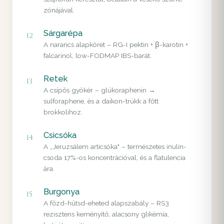
zónájával.
Sárgarépa
12
A narancs alapköret – RG-I pektin + β-karotin +
falcarinol, low-FODMAP IBS-barát.
Retek
13
A csípős gyökér – glükoraphenin →
sulforaphene, és a daikon-trükk a főtt
brokkolihoz.
Csicsóka
14
A „Jeruzsálem articsóka" – természetes inulin-
csoda 17%-os koncentrációval, és a flatulencia
ára.
Burgonya
15
A főzd-hűtsd-eheted alapszabály – RS3
rezisztens keményítő, alacsony glikémia,