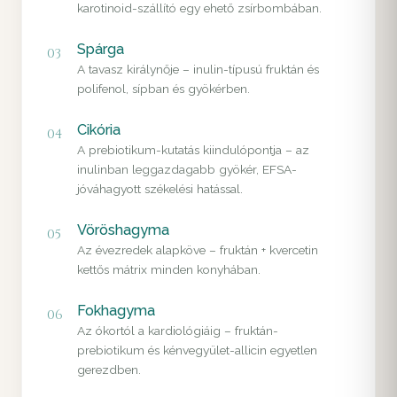
karotinoid-szállító egy ehető zsírbombában.
Spárga
03
A tavasz királynője – inulin-típusú fruktán és
polifenol, sípban és gyökérben.
Cikória
04
A prebiotikum-kutatás kiindulópontja – az
inulinban leggazdagabb gyökér, EFSA-
jóváhagyott székelési hatással.
Vöröshagyma
05
Az évezredek alapköve – fruktán + kvercetin
kettős mátrix minden konyhában.
Fokhagyma
06
Az ókortól a kardiológiáig – fruktán-
prebiotikum és kénvegyület-allicin egyetlen
gerezdben.