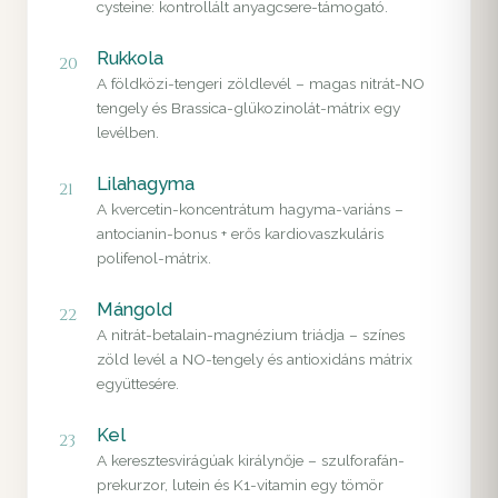
cysteine: kontrollált anyagcsere-támogató.
Rukkola
20
A földközi-tengeri zöldlevél – magas nitrát-NO
tengely és Brassica-glükozinolát-mátrix egy
levélben.
Lilahagyma
21
A kvercetin-koncentrátum hagyma-variáns –
antocianin-bonus + erős kardiovaszkuláris
polifenol-mátrix.
Mángold
22
A nitrát-betalain-magnézium triádja – színes
zöld levél a NO-tengely és antioxidáns mátrix
együttesére.
Kel
23
A keresztesvirágúak királynője – szulforafán-
prekurzor, lutein és K1-vitamin egy tömör