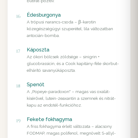
butirát-pozitív.
Édesburgonya
16
A trópusi narancs-csoda – β-karotin
közegészségügyi szuperétel, lila változatban
antocián-bomba.
Káposzta
17
Az ókori bölcsek zöldsége – sinigrin +
glucobrassicin, és a Cook kapitány-féle skorbut-
elhárító savanyúkáposzta.
Spenót
18
A „Popeye-paradoxon" – magas vas oxalát-
kísérővel, lutein-zeaxantin a szemnek és nitrát-
kapu az endotél-funkcióhoz.
Fekete fokhagyma
19
A friss fokhagyma érlelt változata – alacsony
FODMAP, magas polifenol, megnövelt S-allyl-