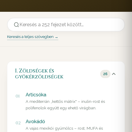
Keresés a teljes szövegben →
I. Zöldségek és
26
gyökérzöldségek
Articsóka
01
A mediterrán „kettős mátrix" – inulin-rost és
polifenolok együtt egy ehető virágban.
Avokádó
02
A vajas mexikói gyümölcs – rost, MUFA és