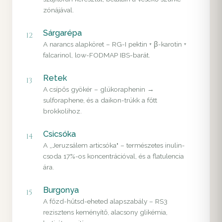
zónájával.
Sárgarépa
12
A narancs alapköret – RG-I pektin + β-karotin +
falcarinol, low-FODMAP IBS-barát.
Retek
13
A csípős gyökér – glükoraphenin →
sulforaphene, és a daikon-trükk a főtt
brokkolihoz.
Csicsóka
14
A „Jeruzsálem articsóka" – természetes inulin-
csoda 17%-os koncentrációval, és a flatulencia
ára.
Burgonya
15
A főzd-hűtsd-eheted alapszabály – RS3
rezisztens keményítő, alacsony glikémia,