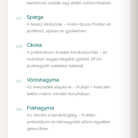
karotinoid-szállító egy ehető zsírbombában.
Spárga
03
A tavasz királynője – inulin-típusú fruktán és
polifenol, sípban és gyökérben.
Cikória
04
A prebiotikum-kutatás kiindulópontja – az
inulinban leggazdagabb gyökér, EFSA-
jóváhagyott székelési hatással.
Vöröshagyma
05
Az évezredek alapköve – fruktán + kvercetin
kettős mátrix minden konyhában.
Fokhagyma
06
Az ókortól a kardiológiáig – fruktán-
prebiotikum és kénvegyület-allicin egyetlen
gerezdben.