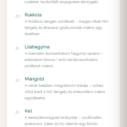
cysteine: kontrollált anyagcsere-támogató.
Rukkola
20
A földközi-tengeri zöldlevél – magas nitrát-NO
tengely és Brassica-glükozinolát-mátrix egy
levélben.
Lilahagyma
21
A kvercetin-koncentrátum hagyma-variáns –
antocianin-bonus + erős kardiovaszkuláris
polifenol-mátrix.
Mángold
22
A nitrát-betalain-magnézium triádja – színes
zöld levél a NO-tengely és antioxidáns mátrix
együttesére.
Kel
23
A keresztesvirágúak királynője – szulforafán-
prekurzor, lutein és K1-vitamin egy tömör