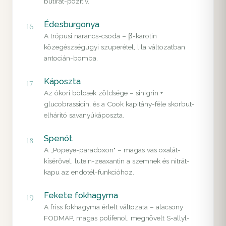
butirát-pozitív.
Édesburgonya
16
A trópusi narancs-csoda – β-karotin
közegészségügyi szuperétel, lila változatban
antocián-bomba.
Káposzta
17
Az ókori bölcsek zöldsége – sinigrin +
glucobrassicin, és a Cook kapitány-féle skorbut-
elhárító savanyúkáposzta.
Spenót
18
A „Popeye-paradoxon" – magas vas oxalát-
kísérővel, lutein-zeaxantin a szemnek és nitrát-
kapu az endotél-funkcióhoz.
Fekete fokhagyma
19
A friss fokhagyma érlelt változata – alacsony
FODMAP, magas polifenol, megnövelt S-allyl-