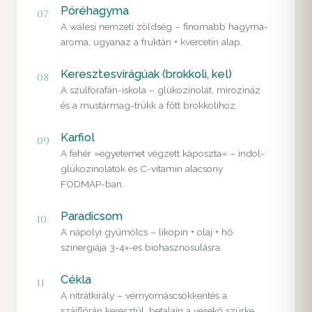
Póréhagyma
07
A walesi nemzeti zöldség – finomabb hagyma-
aroma, ugyanaz a fruktán + kvercetin alap.
Keresztesvirágúak (brokkoli, kel)
08
A szulforafán-iskola – glükozinolát, mirozináz
és a mustármag-trükk a főtt brokkolihoz.
Karfiol
09
A fehér »egyetemet végzett káposzta« – indol-
glükozinolátok és C-vitamin alacsony
FODMAP-ban.
Paradicsom
10
A nápolyi gyümölcs – likopin + olaj + hő
szinergiája 3-4×-es biohasznosulásra.
Cékla
11
A nitrátkirály – vérnyomáscsökkentés a
szájflórán keresztül, betalain a vesekő szürke