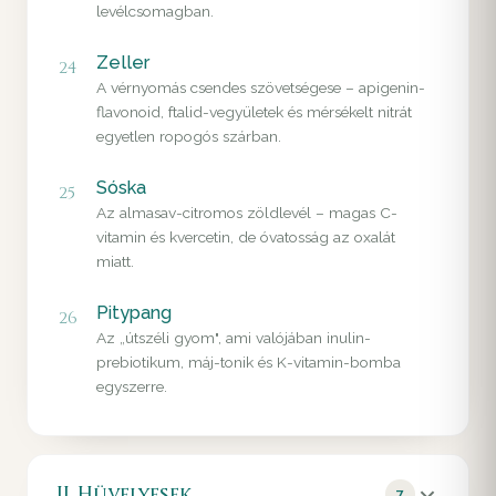
levélcsomagban.
Zeller
24
A vérnyomás csendes szövetségese – apigenin-
flavonoid, ftalid-vegyületek és mérsékelt nitrát
egyetlen ropogós szárban.
Sóska
25
Az almasav-citromos zöldlevél – magas C-
vitamin és kvercetin, de óvatosság az oxalát
miatt.
Pitypang
26
Az „útszéli gyom", ami valójában inulin-
prebiotikum, máj-tonik és K-vitamin-bomba
egyszerre.
II. Hüvelyesek
7