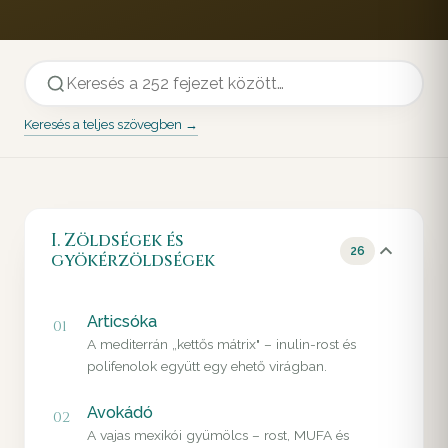
Keresés a teljes szövegben →
I. Zöldségek és
26
gyökérzöldségek
Articsóka
01
A mediterrán „kettős mátrix" – inulin-rost és
polifenolok együtt egy ehető virágban.
Avokádó
02
A vajas mexikói gyümölcs – rost, MUFA és