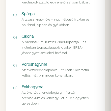
karotinoid-szállító egy ehető zsírbombában.
Spárga
03
A tavasz királynője – inulin-típusú fruktán és
polifenol, sípban és gyökérben.
Cikória
04
A prebiotikum-kutatás kiindulópontja – az
inulinban leggazdagabb gyökér, EFSA-
jóváhagyott székelési hatással.
Vöröshagyma
05
Az évezredek alapköve – fruktán + kvercetin
kettős mátrix minden konyhában.
Fokhagyma
06
Az ókortól a kardiológiáig – fruktán-
prebiotikum és kénvegyület-allicin egyetlen
gerezdben.