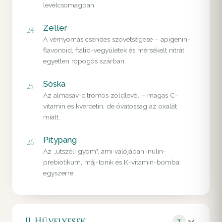
levélcsomagban.
Zeller
24
A vérnyomás csendes szövetségese – apigenin-
flavonoid, ftalid-vegyületek és mérsékelt nitrát
egyetlen ropogós szárban.
Sóska
25
Az almasav-citromos zöldlevél – magas C-
vitamin és kvercetin, de óvatosság az oxalát
miatt.
Pitypang
26
Az „útszéli gyom", ami valójában inulin-
prebiotikum, máj-tonik és K-vitamin-bomba
egyszerre.
II. Hüvelyesek
7