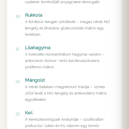
cysteine: kontrollált anyagcsere-támogató.
Rukkola
20
A földközi-tengeri zöldlevél – magas nitrát-NO
tengely és Brassica-glükozinolát-mátrix egy
levélben.
Lilahagyma
21
A kvercetin-koncentrátum hagyma-variáns –
antocianin-bonus + erős kardiovaszkuláris
polifenol-mátrix.
Mángold
22
A nitrát-betalain-magnézium triádja – színes
zöld levél a NO-tengely és antioxidáns mátrix
együttesére.
Kel
23
A keresztesvirágúak királynője – szulforafán-
prekurzor, lutein és K1-vitamin egy tömör