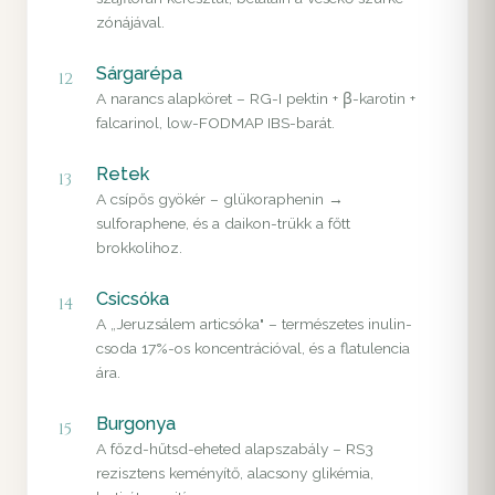
zónájával.
Sárgarépa
12
A narancs alapköret – RG-I pektin + β-karotin +
falcarinol, low-FODMAP IBS-barát.
Retek
13
A csípős gyökér – glükoraphenin →
sulforaphene, és a daikon-trükk a főtt
brokkolihoz.
Csicsóka
14
A „Jeruzsálem articsóka" – természetes inulin-
csoda 17%-os koncentrációval, és a flatulencia
ára.
Burgonya
15
A főzd-hűtsd-eheted alapszabály – RS3
rezisztens keményítő, alacsony glikémia,