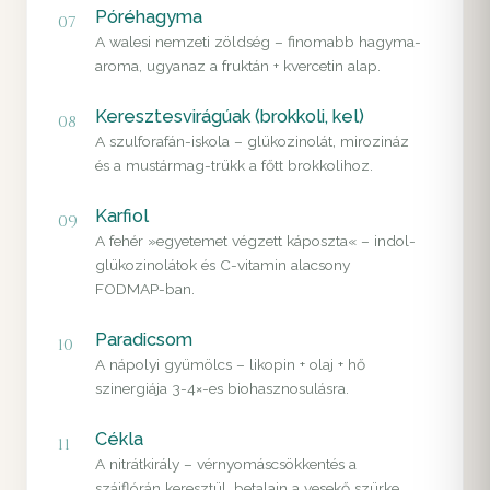
Póréhagyma
07
A walesi nemzeti zöldség – finomabb hagyma-
aroma, ugyanaz a fruktán + kvercetin alap.
Keresztesvirágúak (brokkoli, kel)
08
A szulforafán-iskola – glükozinolát, mirozináz
és a mustármag-trükk a főtt brokkolihoz.
Karfiol
09
A fehér »egyetemet végzett káposzta« – indol-
glükozinolátok és C-vitamin alacsony
FODMAP-ban.
Paradicsom
10
A nápolyi gyümölcs – likopin + olaj + hő
szinergiája 3-4×-es biohasznosulásra.
Cékla
11
A nitrátkirály – vérnyomáscsökkentés a
szájflórán keresztül, betalain a vesekő szürke