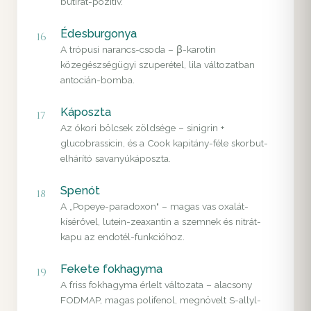
butirát-pozitív.
Édesburgonya
16
A trópusi narancs-csoda – β-karotin
közegészségügyi szuperétel, lila változatban
antocián-bomba.
Káposzta
17
Az ókori bölcsek zöldsége – sinigrin +
glucobrassicin, és a Cook kapitány-féle skorbut-
elhárító savanyúkáposzta.
Spenót
18
A „Popeye-paradoxon" – magas vas oxalát-
kísérővel, lutein-zeaxantin a szemnek és nitrát-
kapu az endotél-funkcióhoz.
Fekete fokhagyma
19
A friss fokhagyma érlelt változata – alacsony
FODMAP, magas polifenol, megnövelt S-allyl-