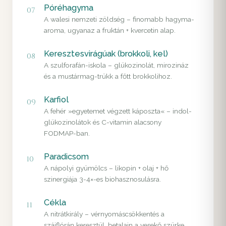
Póréhagyma
07
A walesi nemzeti zöldség – finomabb hagyma-
aroma, ugyanaz a fruktán + kvercetin alap.
Keresztesvirágúak (brokkoli, kel)
08
A szulforafán-iskola – glükozinolát, mirozináz
és a mustármag-trükk a főtt brokkolihoz.
Karfiol
09
A fehér »egyetemet végzett káposzta« – indol-
glükozinolátok és C-vitamin alacsony
FODMAP-ban.
Paradicsom
10
A nápolyi gyümölcs – likopin + olaj + hő
szinergiája 3-4×-es biohasznosulásra.
Cékla
11
A nitrátkirály – vérnyomáscsökkentés a
szájflórán keresztül, betalain a vesekő szürke