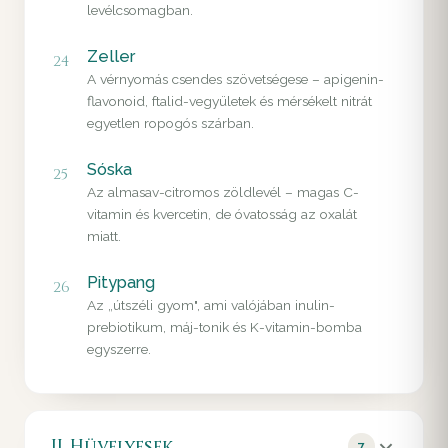
levélcsomagban.
Zeller
24
A vérnyomás csendes szövetségese – apigenin-
flavonoid, ftalid-vegyületek és mérsékelt nitrát
egyetlen ropogós szárban.
Sóska
25
Az almasav-citromos zöldlevél – magas C-
vitamin és kvercetin, de óvatosság az oxalát
miatt.
Pitypang
26
Az „útszéli gyom", ami valójában inulin-
prebiotikum, máj-tonik és K-vitamin-bomba
egyszerre.
II. Hüvelyesek
7