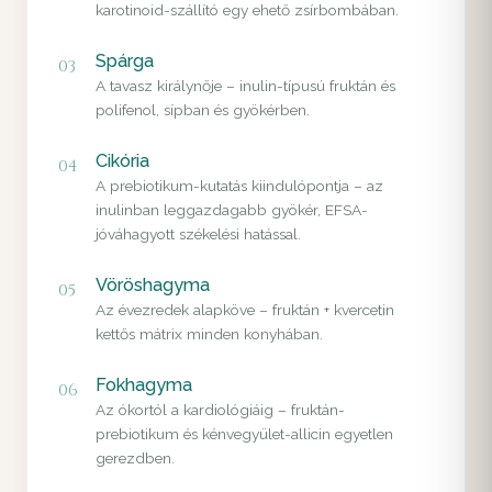
karotinoid-szállító egy ehető zsírbombában.
Spárga
03
A tavasz királynője – inulin-típusú fruktán és
polifenol, sípban és gyökérben.
Cikória
04
A prebiotikum-kutatás kiindulópontja – az
inulinban leggazdagabb gyökér, EFSA-
jóváhagyott székelési hatással.
Vöröshagyma
05
Az évezredek alapköve – fruktán + kvercetin
kettős mátrix minden konyhában.
Fokhagyma
06
Az ókortól a kardiológiáig – fruktán-
prebiotikum és kénvegyület-allicin egyetlen
gerezdben.