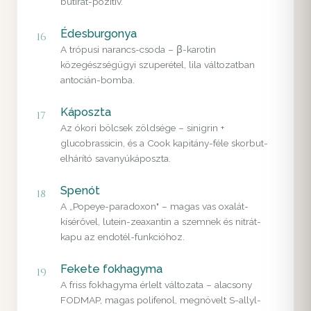
butirát-pozitív.
Édesburgonya
16
A trópusi narancs-csoda – β-karotin
közegészségügyi szuperétel, lila változatban
antocián-bomba.
Káposzta
17
Az ókori bölcsek zöldsége – sinigrin +
glucobrassicin, és a Cook kapitány-féle skorbut-
elhárító savanyúkáposzta.
Spenót
18
A „Popeye-paradoxon" – magas vas oxalát-
kísérővel, lutein-zeaxantin a szemnek és nitrát-
kapu az endotél-funkcióhoz.
Fekete fokhagyma
19
A friss fokhagyma érlelt változata – alacsony
FODMAP, magas polifenol, megnövelt S-allyl-