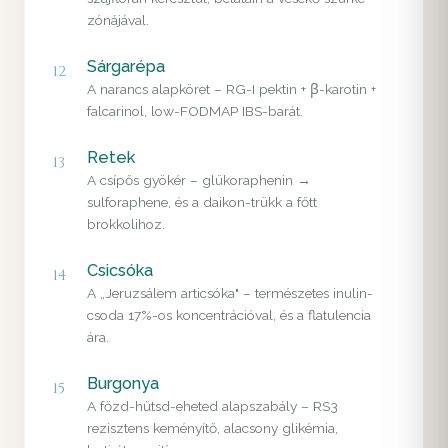
zónájával.
Sárgarépa
12
A narancs alapköret – RG-I pektin + β-karotin +
falcarinol, low-FODMAP IBS-barát.
Retek
13
A csípős gyökér – glükoraphenin →
sulforaphene, és a daikon-trükk a főtt
brokkolihoz.
Csicsóka
14
A „Jeruzsálem articsóka" – természetes inulin-
csoda 17%-os koncentrációval, és a flatulencia
ára.
Burgonya
15
A főzd-hűtsd-eheted alapszabály – RS3
rezisztens keményítő, alacsony glikémia,