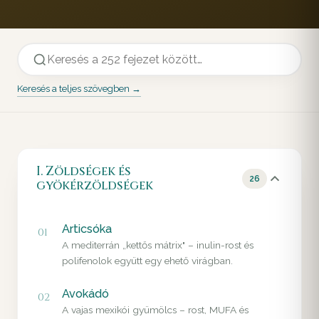
Keresés a teljes szövegben →
I. Zöldségek és
26
gyökérzöldségek
Articsóka
01
A mediterrán „kettős mátrix" – inulin-rost és
polifenolok együtt egy ehető virágban.
Avokádó
02
A vajas mexikói gyümölcs – rost, MUFA és