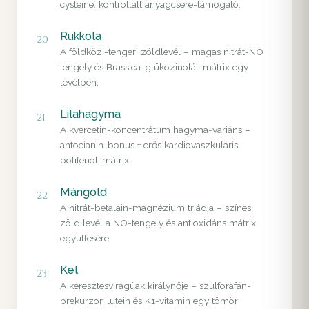
cysteine: kontrollált anyagcsere-támogató.
Rukkola
20
A földközi-tengeri zöldlevél – magas nitrát-NO
tengely és Brassica-glükozinolát-mátrix egy
levélben.
Lilahagyma
21
A kvercetin-koncentrátum hagyma-variáns –
antocianin-bonus + erős kardiovaszkuláris
polifenol-mátrix.
Mángold
22
A nitrát-betalain-magnézium triádja – színes
zöld levél a NO-tengely és antioxidáns mátrix
együttesére.
Kel
23
A keresztesvirágúak királynője – szulforafán-
prekurzor, lutein és K1-vitamin egy tömör