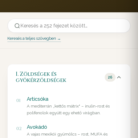
Keresés a teljes szövegben →
I. Zöldségek és
26
gyökérzöldségek
Articsóka
01
A mediterrán „kettős mátrix" – inulin-rost és
polifenolok együtt egy ehető virágban.
Avokádó
02
A vajas mexikói gyümölcs – rost, MUFA és