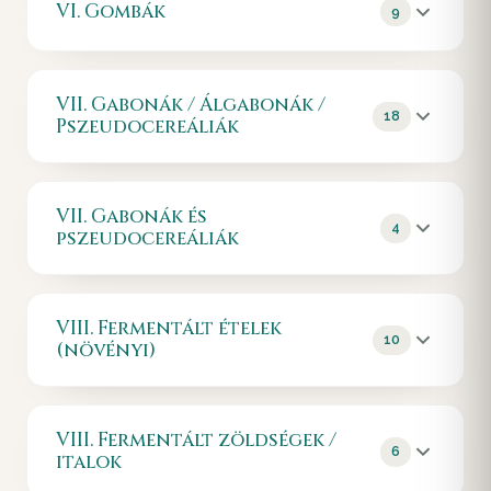
51
A „farkasmag" reneszánsza – debittering-
VI. Gombák
Az Ente szilva-szárítás dél-francia öröksége –
9
glükozidáz-gátló, a fekete eperfa antocianinjai a
A kínai egres új-zélandi rebrandinggel – pektin,
történet, láthatatlan prebiotikum rost, bifidogén
szorbit, rost és csontvédő evidencia.
kolont táplálják.
Mogyoró (hazelnut)
polifenolok és egy különleges proteáz, az
SCFA-pumpa.
37
aktinidin.
A mezolitikum mogyorója – a kőkor kedvenc
Shiitake
Datolya
84
81
Köszméte
magja, a piemonti cukrászat alapköve és
79
Szójabab
VII. Gabonák / Álgabonák /
32
A Song-kori dúotték-módszer öröksége – β-
A sumér „élet fája" gyümölcse – természetes
18
Gránátalma
A magyar kerti egres – fanyar C-vitamin-
visszafogott, de valós SCFA-növelő.
Pszeudocereáliák
52
Az izoflavon-mátrix királya – komplett növényi
glükán (lentinán), eritadenin és UV-aktivált D2-
édesítő mérsékelt glikémiás csúccsal és
bomba, alacsony FODMAP-tal és színes
A perszephoné-i magszemek mögött egy
fehérje, fitoösztrogén és ekvol-prekurzor
vitamin.
funkcionális bélpozitivitással.
antocianin-spektrummal.
Földimogyoró (peanut)
mikrobiom-trükk: ellagitanninok → urolitin-A,
egyetlen babban.
38
Zab
ha a baktériumaid megfelelőek.
Nem dió, hanem hüvelyes – a Gran Chaco
93
Csiperke
Mazsola
85
82
VII. Gabonák és
A skót porridge tudománya – β-glükán, FDA-
őshonos magja, butirát-növelő RCT-vel és a
Lóbab
33
4
A Párizs alatti champignon-pincék trükkje –
Az Olümposz jutalom-falatja – rost, borkősav
pszeudocereáliák
claim és a vastagbél-fermentáció.
Szőlő
LEAP-tanulság paradox allergia-üzenetével.
53
A Földközi-tenger ősi babja – természetes L-
ergoszterol → D₂-vitamin egy UV-lámpa
és anti-kariogén polifenolok egy szárított
A mediterrán paradoxon polifenol-bombája –
DOPA-forrás, prebiotikus GOS, de figyelni kell a
fényében.
szőlőszemben.
Árpa
Chia mag
héj, mag és bélflóra dialógusa, alkohol nélkül
94
favizmusra.
39
Tönkölybúza
111
Az emberiség legősibb sörnövénye – β-glükán,
is.
Az azték harcosok katonaeledele – gélképző
VIII. Fermentált ételek
Oroszlánsörény gomba
Méz
A bencés kolostorok ősgabonája – arabinoxilán-
86
83
10
ninkasi-himnusz és a magas MW frakció.
nyálka-rost és a növényvilág egyik
(növényi)
A „smart" gomba – hericenonok és erinacinok,
gazdag, közepes β-glükán-tartalmú, de glutén-
Nem antibakteriális csodaszer, csak gondosan
Citrus (narancs, vérnarancs)
legmagasabb ALA-tartalma egy aprócska
54
NGF-stimuláció és az új kognitív klinikai
tartalmú: nem cöliákia-megoldás.
érett cukor – és egyéves kor alatti gyermeknek
Teljes kiőrlésű rozs
magban.
A reneszánsz orangerie-i kincsek – hesperidin,
95
evidencia.
TILOS.
Savanyú káposzta
A skandináv pumpernickel-tudomány –
naringin és egy CYP3A4-csapda, amit illik
115
Tönkebúza (emmer)
112
VIII. Fermentált zöldségek /
Lenmag
arabinoxilán, alkilrezorcinolok és a Lindeberg-
A téli C-vitamin-bank és élő LAB-mátrix – egy
ismerni.
40
Maitake
6
Az egyiptomi piramisok kenyérgabonája –
87
italok
RCT.
ősi tartósítási eljárás, ami életeket mentett a
Az egyiptomi múmiák szövete – mucilage-rost,
A „táncoló gomba" – D-frakció β-glükán,
tetraploid ősbúza, magas lutein-tartalommal és
tengeren.