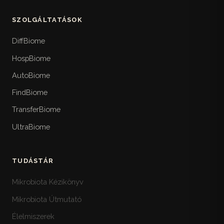
A himalájai polifenol-bajnok – ritka omega-7,
terhesség.
rekord C-vitamin, klinikailag dokumentált
SZOLGÁLTATÁSOK
Görögszéna
nyálkahártya-támogatás.
210
Beszerzési specifikáció
252
Az anyatej-fűszer – diosgenin, szapogenin és a
DiffBiome
Gyakorlati minőségi kritériumok – alapanyag-
Plantain (főzőbanán)
Trigonella RCT-k modern korszaka.
76
családonként mit nézz a címkén és milyen
A zöld banán nagy testvére – RS2-keményítő-
HospBiome
tanúsítvány jelez magas donor-étrendi értéket.
Mustármag
koncentrátum, butirát-szubsztrát, ősi trópusi
211
AutoBiome
alapélelmiszer.
A „csípős mag" – mirozináz, AITC és a
brokkoli-szulforafán szinergia titka.
FindBiome
TransferBiome
Oregánó
212
A pizza-fűszer – karvakrol, antimikrobiális erő
UltraBiome
és az „oregánó-olaj" valós határai.
Kakukkfű
213
TUDÁSTÁR
A légúti gyógynövény – timol, EMA-
jóváhagyott köhögés-szirup és a Bronchipret-
Mikrobiota Kézikönyv
evidencia.
Mikrobiota Útmutató
Rozmaring
Élelmiszerek
214