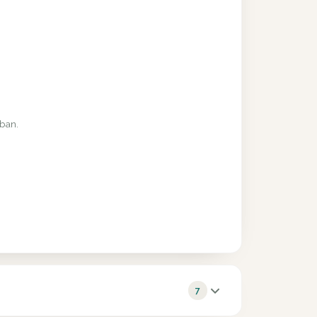
rban.
7