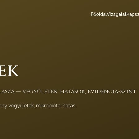
Főoldal
Vizsgálat
Kapsz
ek
asza — vegyületek, hatások, evidencia-szint
ony vegyületek, mikrobióta-hatás,