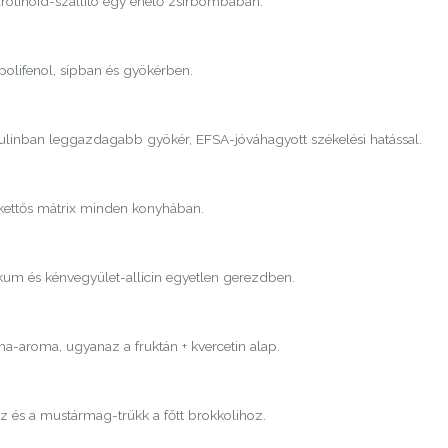
rotinoid-szállító egy ehető zsírbombában.
 polifenol, sípban és gyökérben.
nulinban leggazdagabb gyökér, EFSA-jóváhagyott székelési hatással.
 kettős mátrix minden konyhában.
ikum és kénvegyület-allicin egyetlen gerezdben.
-aroma, ugyanaz a fruktán + kvercetin alap.
áz és a mustármag-trükk a főtt brokkolihoz.