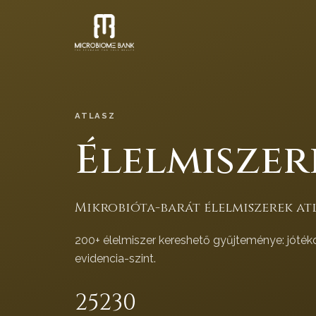
ATLASZ
Élelmiszer
Mikrobióta-barát élelmiszerek atl
200+ élelmiszer kereshető gyűjteménye: jóték
evidencia-szint.
252
30