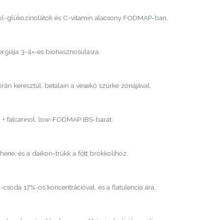
dol-glükozinolátok és C-vitamin alacsony FODMAP-ban.
ergiája 3-4×-es biohasznosulásra.
órán keresztül, betalain a vesekő szürke zónájával.
n + falcarinol, low-FODMAP IBS-barát.
ene, és a daikon-trükk a főtt brokkolihoz.
-csoda 17%-os koncentrációval, és a flatulencia ára.