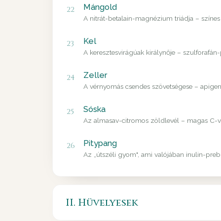
Mángold
22
A nitrát-betalain-magnézium triádja – színes
Kel
23
A keresztesvirágúak királynője – szulforafán
Zeller
24
A vérnyomás csendes szövetségese – apigenin
Sóska
25
Az almasav-citromos zöldlevél – magas C-vit
Pitypang
26
Az „útszéli gyom", ami valójában inulin-pre
II. Hüvelyesek