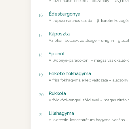
A főzd-hűtsd-eheted alapszabály – RS3 rezisz
Édesburgonya
16
A trópusi narancs-csoda – β-karotin közegés
Káposzta
17
Az ókori bölcsek zöldsége – sinigrin + gluco
Spenót
18
A „Popeye-paradoxon" – magas vas oxalát-kís
Fekete fokhagyma
19
A friss fokhagyma érlelt változata – alacso
Rukkola
20
A földközi-tengeri zöldlevél – magas nitrát-
Lilahagyma
21
A kvercetin-koncentrátum hagyma-variáns – a