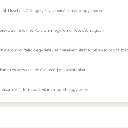
 zöld levél a NO-tengely és antioxidáns mátrix együttesére.
-prekurzor, lutein és K1-vitamin egy tömör levélcsomagban.
-flavonoid, ftalid-vegyületek és mérsékelt nitrát egyetlen ropogós szá
amin és kvercetin, de óvatosság az oxalát miatt.
biotikum, máj-tonik és K-vitamin-bomba egyszerre.