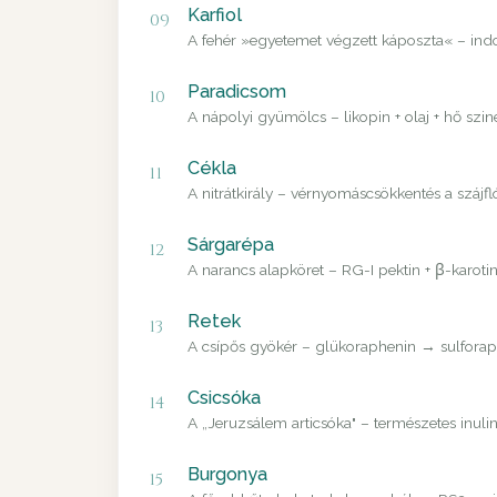
Karfiol
09
A fehér »egyetemet végzett káposzta« – in
Paradicsom
10
A nápolyi gyümölcs – likopin + olaj + hő szin
Cékla
11
A nitrátkirály – vérnyomáscsökkentés a szájfl
Sárgarépa
12
A narancs alapköret – RG-I pektin + β-karoti
Retek
13
A csípős gyökér – glükoraphenin → sulforaph
Csicsóka
14
A „Jeruzsálem articsóka" – természetes inulin
Burgonya
15