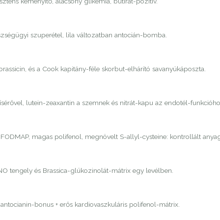
tens keményítő, alacsony glikémia, butirát-pozitív.
zségügyi szuperétel, lila változatban antocián-bomba.
brassicin, és a Cook kapitány-féle skorbut-elhárító savanyúkáposzta.
érővel, lutein-zeaxantin a szemnek és nitrát-kapu az endotél-funkcióho
ny FODMAP, magas polifenol, megnövelt S-allyl-cysteine: kontrollált any
NO tengely és Brassica-glükozinolát-mátrix egy levélben.
ntocianin-bonus + erős kardiovaszkuláris polifenol-mátrix.