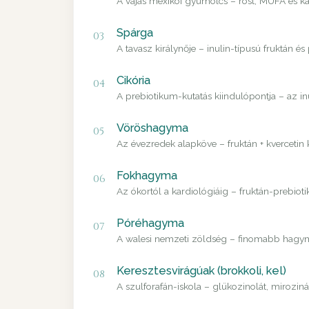
A vajas mexikói gyümölcs – rost, MUFA és ka
Spárga
03
A tavasz királynője – inulin-típusú fruktán és
Cikória
04
A prebiotikum-kutatás kiindulópontja – az i
Vöröshagyma
05
Az évezredek alapköve – fruktán + kvercetin
Fokhagyma
06
Az ókortól a kardiológiáig – fruktán-prebiot
Póréhagyma
07
A walesi nemzeti zöldség – finomabb hagyma
Keresztesvirágúak (brokkoli, kel)
08
A szulforafán-iskola – glükozinolát, mirozin