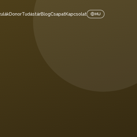
ulák
Donor
Tudástár
Blog
Csapat
Kapcsolat
HU