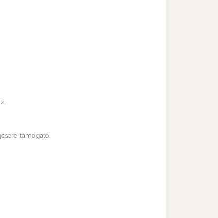
z.
agcsere-támogató.