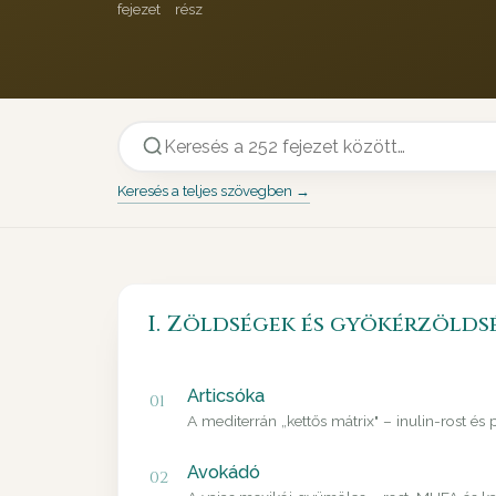
fejezet
rész
Keresés a teljes szövegben →
I. Zöldségek és gyökérzölds
Articsóka
01
A mediterrán „kettős mátrix" – inulin-rost és
Avokádó
02