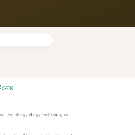
égek
 polifenolok együtt egy ehető virágban.