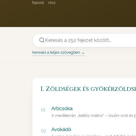
fejezet
rész
Keresés a teljes szövegben →
I. Zöldségek és gyökérzölds
Articsóka
01
A mediterrán „kettős mátrix" – inulin-rost és
Avokádó
02