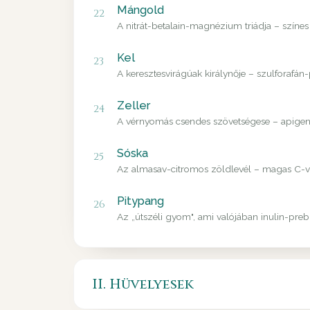
Mángold
22
A nitrát-betalain-magnézium triádja – színes
Kel
23
A keresztesvirágúak királynője – szulforafán
Zeller
24
A vérnyomás csendes szövetségese – apigenin
Sóska
25
Az almasav-citromos zöldlevél – magas C-vit
Pitypang
26
Az „útszéli gyom", ami valójában inulin-pre
II. Hüvelyesek