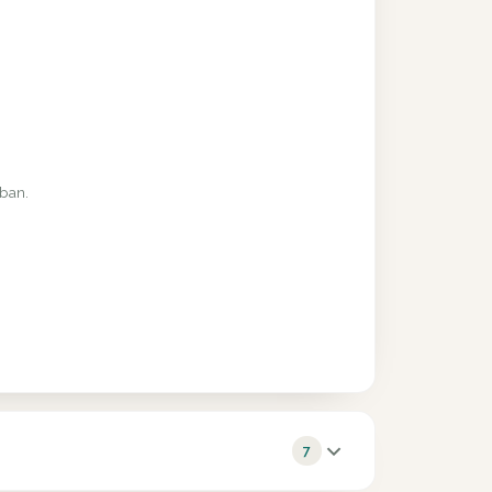
rban.
7