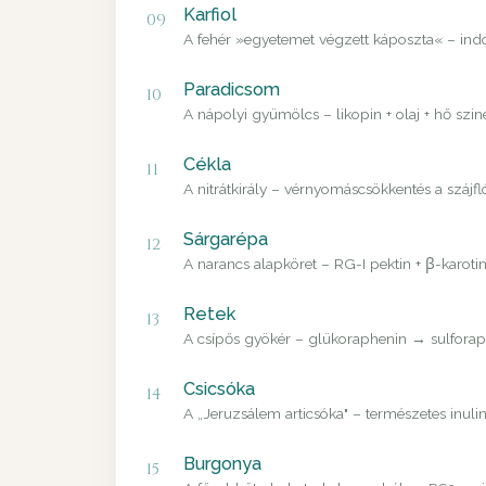
Karfiol
09
A fehér »egyetemet végzett káposzta« – in
Paradicsom
10
A nápolyi gyümölcs – likopin + olaj + hő szin
Cékla
11
A nitrátkirály – vérnyomáscsökkentés a szájfl
Sárgarépa
12
A narancs alapköret – RG-I pektin + β-karoti
Retek
13
A csípős gyökér – glükoraphenin → sulforaph
Csicsóka
14
A „Jeruzsálem articsóka" – természetes inulin
Burgonya
15