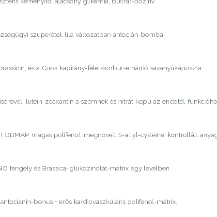
tens keményítő, alacsony glikémia, butirát-pozitív.
zségügyi szuperétel, lila változatban antocián-bomba.
brassicin, és a Cook kapitány-féle skorbut-elhárító savanyúkáposzta.
érővel, lutein-zeaxantin a szemnek és nitrát-kapu az endotél-funkcióho
ny FODMAP, magas polifenol, megnövelt S-allyl-cysteine: kontrollált any
NO tengely és Brassica-glükozinolát-mátrix egy levélben.
ntocianin-bonus + erős kardiovaszkuláris polifenol-mátrix.