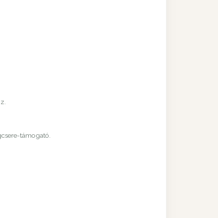
z.
agcsere-támogató.