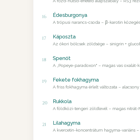
A főzd-hűtsd-eheted alapszabály – RS3 rezisz
Édesburgonya
16
A trópusi narancs-csoda – β-karotin közegés
Káposzta
17
Az ókori bölcsek zöldsége – sinigrin + gluco
Spenót
18
A „Popeye-paradoxon" – magas vas oxalát-kís
Fekete fokhagyma
19
A friss fokhagyma érlelt változata – alacso
Rukkola
20
A földközi-tengeri zöldlevél – magas nitrát-
Lilahagyma
21
A kvercetin-koncentrátum hagyma-variáns – a