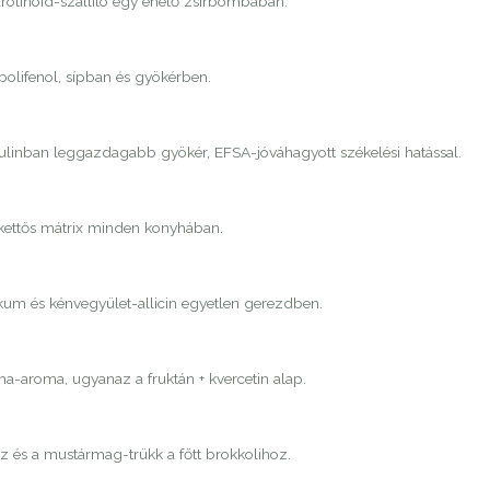
rotinoid-szállító egy ehető zsírbombában.
 polifenol, sípban és gyökérben.
nulinban leggazdagabb gyökér, EFSA-jóváhagyott székelési hatással.
 kettős mátrix minden konyhában.
ikum és kénvegyület-allicin egyetlen gerezdben.
-aroma, ugyanaz a fruktán + kvercetin alap.
áz és a mustármag-trükk a főtt brokkolihoz.