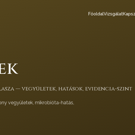
Főoldal
Vizsgálat
Kapsz
ek
asza — vegyületek, hatások, evidencia-szint
ony vegyületek, mikrobióta-hatás,