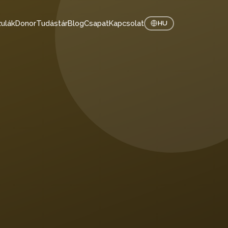
ulák
Donor
Tudástár
Blog
Csapat
Kapcsolat
HU