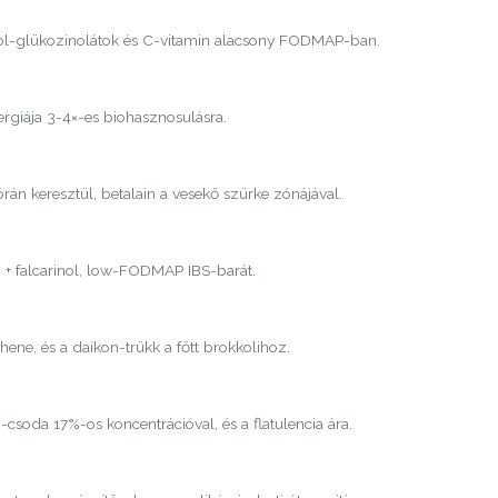
dol-glükozinolátok és C-vitamin alacsony FODMAP-ban.
ergiája 3-4×-es biohasznosulásra.
órán keresztül, betalain a vesekő szürke zónájával.
n + falcarinol, low-FODMAP IBS-barát.
ene, és a daikon-trükk a főtt brokkolihoz.
-csoda 17%-os koncentrációval, és a flatulencia ára.