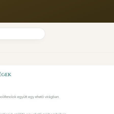
égek
 polifenolok együtt egy ehető virágban.