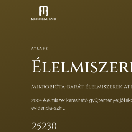
ATLASZ
Élelmiszer
Mikrobióta-barát élelmiszerek atl
200+ élelmiszer kereshető gyűjteménye: jóték
evidencia-szint.
252
30