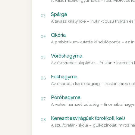
A vajas mexikói gyümölcs – rost, MUFA és ka
Spárga
03
A tavasz királynője – inulin-típusú fruktán és
Cikória
04
A prebiotikum-kutatás kiindulópontja – az i
Vöröshagyma
05
Az évezredek alapköve – fruktán + kvercetin
Fokhagyma
06
Az ókortól a kardiológiáig – fruktán-prebiot
Póréhagyma
07
A walesi nemzeti zöldség – finomabb hagyma
Keresztesvirágúak (brokkoli, kel)
08
A szulforafán-iskola – glükozinolát, mirozin