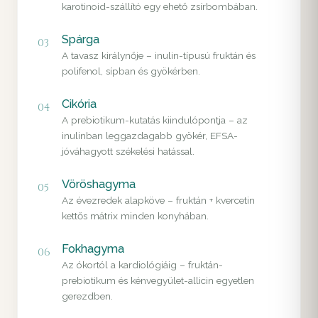
karotinoid-szállító egy ehető zsírbombában.
Spárga
03
A tavasz királynője – inulin-típusú fruktán és
polifenol, sípban és gyökérben.
Cikória
04
A prebiotikum-kutatás kiindulópontja – az
inulinban leggazdagabb gyökér, EFSA-
jóváhagyott székelési hatással.
Vöröshagyma
05
Az évezredek alapköve – fruktán + kvercetin
kettős mátrix minden konyhában.
Fokhagyma
06
Az ókortól a kardiológiáig – fruktán-
prebiotikum és kénvegyület-allicin egyetlen
gerezdben.