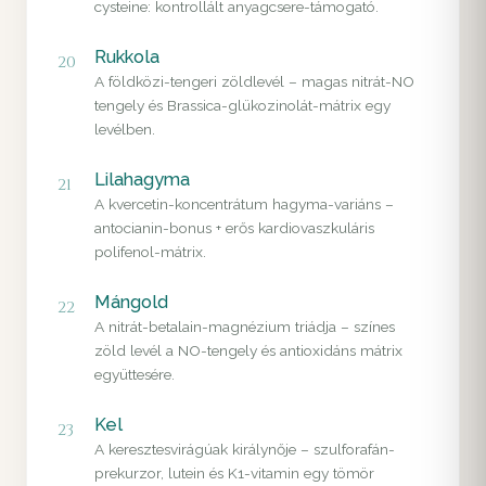
cysteine: kontrollált anyagcsere-támogató.
Rukkola
20
A földközi-tengeri zöldlevél – magas nitrát-NO
tengely és Brassica-glükozinolát-mátrix egy
levélben.
Lilahagyma
21
A kvercetin-koncentrátum hagyma-variáns –
antocianin-bonus + erős kardiovaszkuláris
polifenol-mátrix.
Mángold
22
A nitrát-betalain-magnézium triádja – színes
zöld levél a NO-tengely és antioxidáns mátrix
együttesére.
Kel
23
A keresztesvirágúak királynője – szulforafán-
prekurzor, lutein és K1-vitamin egy tömör