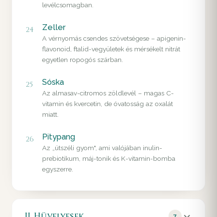
levélcsomagban.
Zeller
24
A vérnyomás csendes szövetségese – apigenin-
flavonoid, ftalid-vegyületek és mérsékelt nitrát
egyetlen ropogós szárban.
Sóska
25
Az almasav-citromos zöldlevél – magas C-
vitamin és kvercetin, de óvatosság az oxalát
miatt.
Pitypang
26
Az „útszéli gyom", ami valójában inulin-
prebiotikum, máj-tonik és K-vitamin-bomba
egyszerre.
II. Hüvelyesek
7