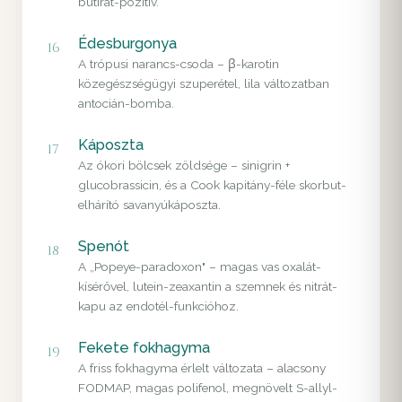
butirát-pozitív.
Édesburgonya
16
A trópusi narancs-csoda – β-karotin
közegészségügyi szuperétel, lila változatban
antocián-bomba.
Káposzta
17
Az ókori bölcsek zöldsége – sinigrin +
glucobrassicin, és a Cook kapitány-féle skorbut-
elhárító savanyúkáposzta.
Spenót
18
A „Popeye-paradoxon" – magas vas oxalát-
kísérővel, lutein-zeaxantin a szemnek és nitrát-
kapu az endotél-funkcióhoz.
Fekete fokhagyma
19
A friss fokhagyma érlelt változata – alacsony
FODMAP, magas polifenol, megnövelt S-allyl-