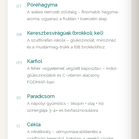
Póréhagyma
07
A walesi nemzeti zöldség – finomabb hagyma-
aroma, ugyanaz a fruktán + kvercetin alap.
Keresztesvirágúak (brokkoli, kel)
08
A szulforafán-iskola – glükozinolát, mirozináz
és a mustármag-trükk a főtt brokkolihoz.
Karfiol
09
A fehér »egyetemet végzett káposzta« – indol-
glükozinolátok és C-vitamin alacsony
FODMAP-ban.
Paradicsom
10
A nápolyi gyümölcs – likopin + olaj + hő
szinergiája 3-4×-es biohasznosulásra.
Cékla
11
A nitrátkirály – vérnyomáscsökkentés a
szájflórán keresztül, betalain a vesekő szürke