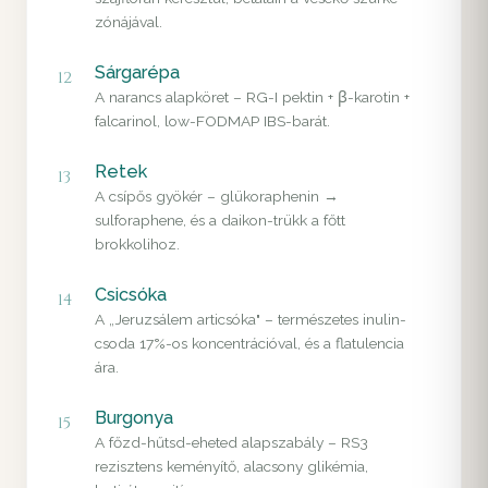
zónájával.
Sárgarépa
12
A narancs alapköret – RG-I pektin + β-karotin +
falcarinol, low-FODMAP IBS-barát.
Retek
13
A csípős gyökér – glükoraphenin →
sulforaphene, és a daikon-trükk a főtt
brokkolihoz.
Csicsóka
14
A „Jeruzsálem articsóka" – természetes inulin-
csoda 17%-os koncentrációval, és a flatulencia
ára.
Burgonya
15
A főzd-hűtsd-eheted alapszabály – RS3
rezisztens keményítő, alacsony glikémia,