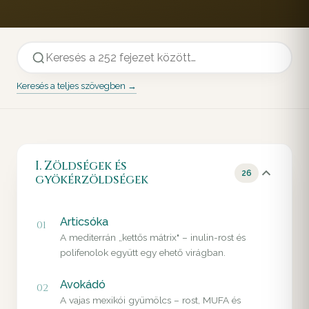
Keresés a teljes szövegben →
I. Zöldségek és
26
gyökérzöldségek
Articsóka
01
A mediterrán „kettős mátrix" – inulin-rost és
polifenolok együtt egy ehető virágban.
Avokádó
02
A vajas mexikói gyümölcs – rost, MUFA és