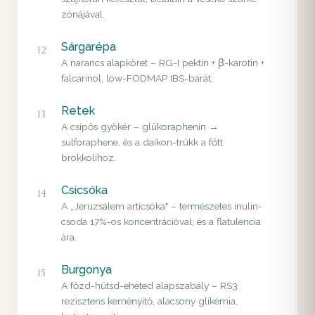
zónájával.
Sárgarépa
12
A narancs alapköret – RG-I pektin + β-karotin +
falcarinol, low-FODMAP IBS-barát.
Retek
13
A csípős gyökér – glükoraphenin →
sulforaphene, és a daikon-trükk a főtt
brokkolihoz.
Csicsóka
14
A „Jeruzsálem articsóka" – természetes inulin-
csoda 17%-os koncentrációval, és a flatulencia
ára.
Burgonya
15
A főzd-hűtsd-eheted alapszabály – RS3
rezisztens keményítő, alacsony glikémia,