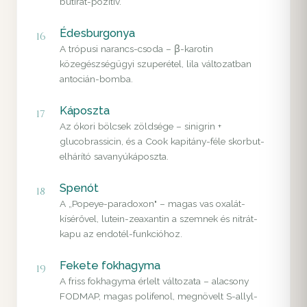
butirát-pozitív.
Édesburgonya
16
A trópusi narancs-csoda – β-karotin
közegészségügyi szuperétel, lila változatban
antocián-bomba.
Káposzta
17
Az ókori bölcsek zöldsége – sinigrin +
glucobrassicin, és a Cook kapitány-féle skorbut-
elhárító savanyúkáposzta.
Spenót
18
A „Popeye-paradoxon" – magas vas oxalát-
kísérővel, lutein-zeaxantin a szemnek és nitrát-
kapu az endotél-funkcióhoz.
Fekete fokhagyma
19
A friss fokhagyma érlelt változata – alacsony
FODMAP, magas polifenol, megnövelt S-allyl-