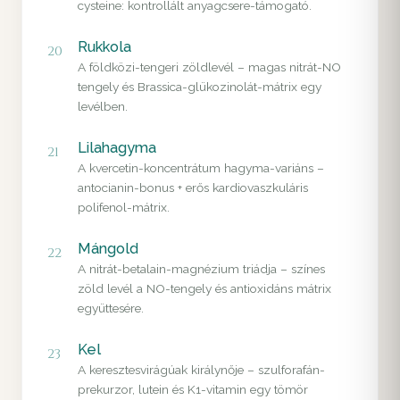
cysteine: kontrollált anyagcsere-támogató.
Rukkola
20
A földközi-tengeri zöldlevél – magas nitrát-NO
tengely és Brassica-glükozinolát-mátrix egy
levélben.
Lilahagyma
21
A kvercetin-koncentrátum hagyma-variáns –
antocianin-bonus + erős kardiovaszkuláris
polifenol-mátrix.
Mángold
22
A nitrát-betalain-magnézium triádja – színes
zöld levél a NO-tengely és antioxidáns mátrix
együttesére.
Kel
23
A keresztesvirágúak királynője – szulforafán-
prekurzor, lutein és K1-vitamin egy tömör