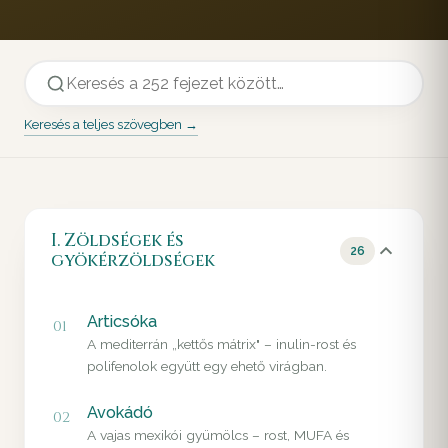
Keresés a teljes szövegben →
I. Zöldségek és
26
gyökérzöldségek
Articsóka
01
A mediterrán „kettős mátrix" – inulin-rost és
polifenolok együtt egy ehető virágban.
Avokádó
02
A vajas mexikói gyümölcs – rost, MUFA és