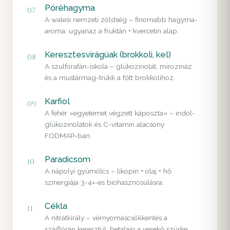
Póréhagyma
07
A walesi nemzeti zöldség – finomabb hagyma-
aroma, ugyanaz a fruktán + kvercetin alap.
Keresztesvirágúak (brokkoli, kel)
08
A szulforafán-iskola – glükozinolát, mirozináz
és a mustármag-trükk a főtt brokkolihoz.
Karfiol
09
A fehér »egyetemet végzett káposzta« – indol-
glükozinolátok és C-vitamin alacsony
FODMAP-ban.
Paradicsom
10
A nápolyi gyümölcs – likopin + olaj + hő
szinergiája 3-4×-es biohasznosulásra.
Cékla
11
A nitrátkirály – vérnyomáscsökkentés a
szájflórán keresztül, betalain a vesekő szürke