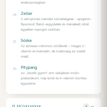
levélcsomagban.
Zeller
24
A vérnyomás csendes szövetségese – apigenin-
flavonoid, ftalid-vegyületek és mérsékelt nitrát
egyetlen ropogós szárban.
Sóska
25
Az almasav-citromos zöldlevél – magas C-
vitamin és kvercetin, de óvatosság az oxalát
miatt.
Pitypang
26
Az „útszéli gyom", ami valójában inulin-
prebiotikum, máj-tonik és K-vitamin-bomba
egyszerre.
II. Hüvelyesek
7