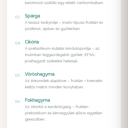
karotinoid-szállító egy ehető zsírbombában.
Spárga
03
A tavasz királynője – inulin-típusú fruktán és
polifenol, sípban és gyökérben.
Cikória
04
A prebiotikum-kutatás kiindulópontja – az
inulinban leggazdagabb gyökér, EFSA-
jóváhagyott székelési hatással.
Vöröshagyma
05
Az évezredek alapköve – fruktán + kvercetin
kettős mátrix minden konyhában.
Fokhagyma
06
Az ókortól a kardiológiáig – fruktán-
prebiotikum és kénvegyület-allicin egyetlen
gerezdben.