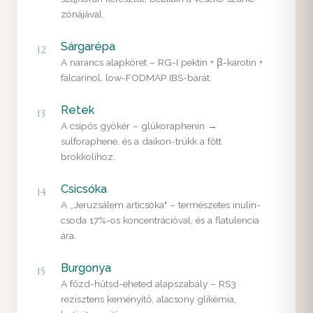
zónájával.
Sárgarépa
12
A narancs alapköret – RG-I pektin + β-karotin +
falcarinol, low-FODMAP IBS-barát.
Retek
13
A csípős gyökér – glükoraphenin →
sulforaphene, és a daikon-trükk a főtt
brokkolihoz.
Csicsóka
14
A „Jeruzsálem articsóka" – természetes inulin-
csoda 17%-os koncentrációval, és a flatulencia
ára.
Burgonya
15
A főzd-hűtsd-eheted alapszabály – RS3
rezisztens keményítő, alacsony glikémia,