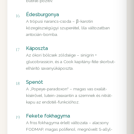
butirát-pozitív.
Édesburgonya
16
A trópusi narancs-csoda – β-karotin
közegészségügyi szuperétel, lila változatban
antocián-bomba.
Káposzta
17
Az ókori bölcsek zöldsége – sinigrin +
glucobrassicin, és a Cook kapitány-féle skorbut-
elhárító savanyúkáposzta.
Spenót
18
A „Popeye-paradoxon" – magas vas oxalát-
kísérővel, lutein-zeaxantin a szemnek és nitrát-
kapu az endotél-funkcióhoz.
Fekete fokhagyma
19
A friss fokhagyma érlelt változata – alacsony
FODMAP, magas polifenol, megnövelt S-allyl-