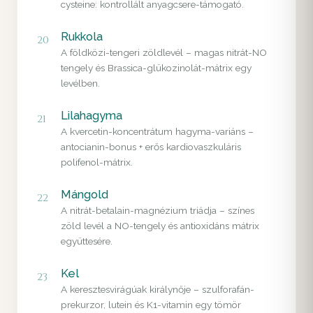
cysteine: kontrollált anyagcsere-támogató.
Rukkola
20
A földközi-tengeri zöldlevél – magas nitrát-NO
tengely és Brassica-glükozinolát-mátrix egy
levélben.
Lilahagyma
21
A kvercetin-koncentrátum hagyma-variáns –
antocianin-bonus + erős kardiovaszkuláris
polifenol-mátrix.
Mángold
22
A nitrát-betalain-magnézium triádja – színes
zöld levél a NO-tengely és antioxidáns mátrix
együttesére.
Kel
23
A keresztesvirágúak királynője – szulforafán-
prekurzor, lutein és K1-vitamin egy tömör