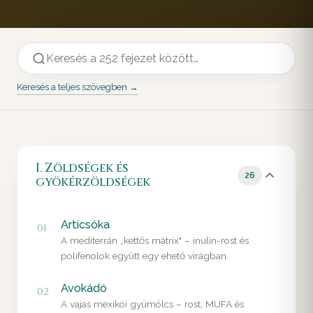
Keresés a teljes szövegben →
I. Zöldségek és
26
gyökérzöldségek
Articsóka
01
A mediterrán „kettős mátrix" – inulin-rost és
polifenolok együtt egy ehető virágban.
Avokádó
02
A vajas mexikói gyümölcs – rost, MUFA és