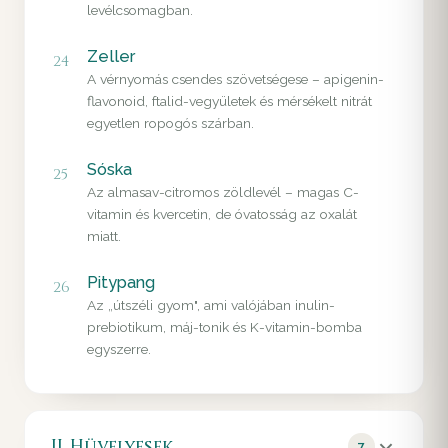
levélcsomagban.
Zeller
24
A vérnyomás csendes szövetségese – apigenin-
flavonoid, ftalid-vegyületek és mérsékelt nitrát
egyetlen ropogós szárban.
Sóska
25
Az almasav-citromos zöldlevél – magas C-
vitamin és kvercetin, de óvatosság az oxalát
miatt.
Pitypang
26
Az „útszéli gyom", ami valójában inulin-
prebiotikum, máj-tonik és K-vitamin-bomba
egyszerre.
II. Hüvelyesek
7