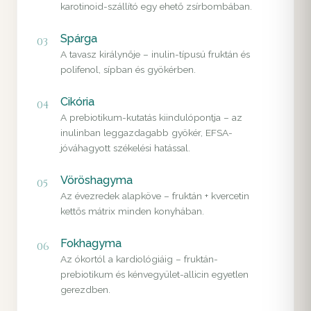
karotinoid-szállító egy ehető zsírbombában.
Spárga
03
A tavasz királynője – inulin-típusú fruktán és
polifenol, sípban és gyökérben.
Cikória
04
A prebiotikum-kutatás kiindulópontja – az
inulinban leggazdagabb gyökér, EFSA-
jóváhagyott székelési hatással.
Vöröshagyma
05
Az évezredek alapköve – fruktán + kvercetin
kettős mátrix minden konyhában.
Fokhagyma
06
Az ókortól a kardiológiáig – fruktán-
prebiotikum és kénvegyület-allicin egyetlen
gerezdben.