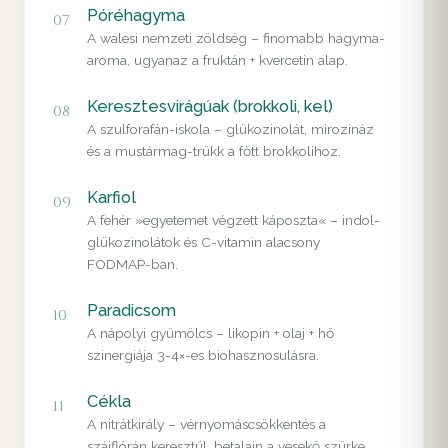
Póréhagyma
07
A walesi nemzeti zöldség – finomabb hagyma-
aroma, ugyanaz a fruktán + kvercetin alap.
Keresztesvirágúak (brokkoli, kel)
08
A szulforafán-iskola – glükozinolát, mirozináz
és a mustármag-trükk a főtt brokkolihoz.
Karfiol
09
A fehér »egyetemet végzett káposzta« – indol-
glükozinolátok és C-vitamin alacsony
FODMAP-ban.
Paradicsom
10
A nápolyi gyümölcs – likopin + olaj + hő
szinergiája 3-4×-es biohasznosulásra.
Cékla
11
A nitrátkirály – vérnyomáscsökkentés a
szájflórán keresztül, betalain a vesekő szürke