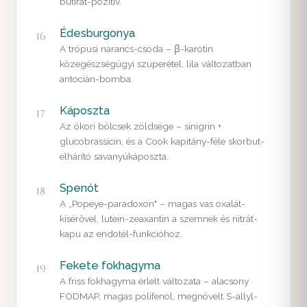
butirát-pozitív.
Édesburgonya
16
A trópusi narancs-csoda – β-karotin
közegészségügyi szuperétel, lila változatban
antocián-bomba.
Káposzta
17
Az ókori bölcsek zöldsége – sinigrin +
glucobrassicin, és a Cook kapitány-féle skorbut-
elhárító savanyúkáposzta.
Spenót
18
A „Popeye-paradoxon" – magas vas oxalát-
kísérővel, lutein-zeaxantin a szemnek és nitrát-
kapu az endotél-funkcióhoz.
Fekete fokhagyma
19
A friss fokhagyma érlelt változata – alacsony
FODMAP, magas polifenol, megnövelt S-allyl-