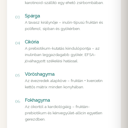
karotinoid-szállító egy ehető zsírbombában.
Spárga
03
A tavasz királynője – inulin-típusú fruktán és
polifenol, sípban és gyökérben.
Cikória
04
A prebiotikum-kutatás kiindulópontja – az
inulinban leggazdagabb gyökér, EFSA-
jóváhagyott székelési hatással.
Vöröshagyma
05
Az évezredek alapköve – fruktán + kvercetin
kettős mátrix minden konyhában.
Fokhagyma
06
Az ókortól a kardiológiáig – fruktán-
prebiotikum és kénvegyület-allicin egyetlen
gerezdben.