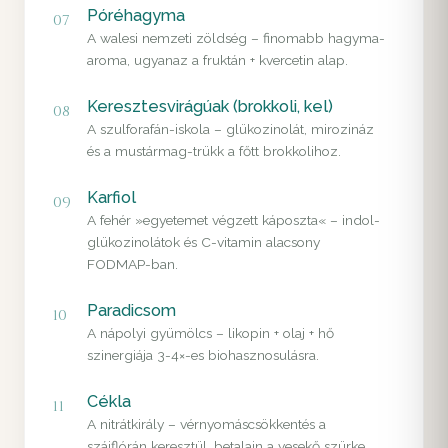
Póréhagyma
07
A walesi nemzeti zöldség – finomabb hagyma-
aroma, ugyanaz a fruktán + kvercetin alap.
Keresztesvirágúak (brokkoli, kel)
08
A szulforafán-iskola – glükozinolát, mirozináz
és a mustármag-trükk a főtt brokkolihoz.
Karfiol
09
A fehér »egyetemet végzett káposzta« – indol-
glükozinolátok és C-vitamin alacsony
FODMAP-ban.
Paradicsom
10
A nápolyi gyümölcs – likopin + olaj + hő
szinergiája 3-4×-es biohasznosulásra.
Cékla
11
A nitrátkirály – vérnyomáscsökkentés a
szájflórán keresztül, betalain a vesekő szürke