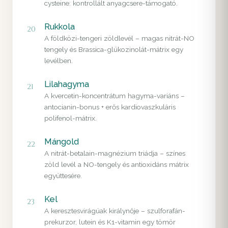
cysteine: kontrollált anyagcsere-támogató.
Rukkola
20
A földközi-tengeri zöldlevél – magas nitrát-NO
tengely és Brassica-glükozinolát-mátrix egy
levélben.
Lilahagyma
21
A kvercetin-koncentrátum hagyma-variáns –
antocianin-bonus + erős kardiovaszkuláris
polifenol-mátrix.
Mángold
22
A nitrát-betalain-magnézium triádja – színes
zöld levél a NO-tengely és antioxidáns mátrix
együttesére.
Kel
23
A keresztesvirágúak királynője – szulforafán-
prekurzor, lutein és K1-vitamin egy tömör