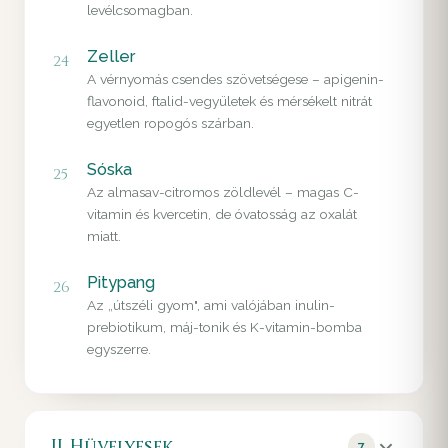
levélcsomagban.
Zeller
24
A vérnyomás csendes szövetségese – apigenin-
flavonoid, ftalid-vegyületek és mérsékelt nitrát
egyetlen ropogós szárban.
Sóska
25
Az almasav-citromos zöldlevél – magas C-
vitamin és kvercetin, de óvatosság az oxalát
miatt.
Pitypang
26
Az „útszéli gyom", ami valójában inulin-
prebiotikum, máj-tonik és K-vitamin-bomba
egyszerre.
II. Hüvelyesek
7