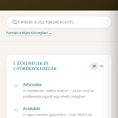
Keresés a teljes szövegben →
I. Zöldségek és
26
gyökérzöldségek
Articsóka
01
A mediterrán „kettős mátrix" – inulin-rost és
polifenolok együtt egy ehető virágban.
Avokádó
02
A vajas mexikói gyümölcs – rost, MUFA és