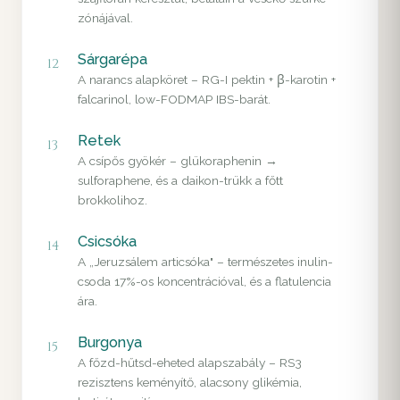
zónájával.
Sárgarépa
12
A narancs alapköret – RG-I pektin + β-karotin +
falcarinol, low-FODMAP IBS-barát.
Retek
13
A csípős gyökér – glükoraphenin →
sulforaphene, és a daikon-trükk a főtt
brokkolihoz.
Csicsóka
14
A „Jeruzsálem articsóka" – természetes inulin-
csoda 17%-os koncentrációval, és a flatulencia
ára.
Burgonya
15
A főzd-hűtsd-eheted alapszabály – RS3
rezisztens keményítő, alacsony glikémia,