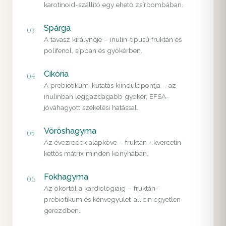
karotinoid-szállító egy ehető zsírbombában.
Spárga
03
A tavasz királynője – inulin-típusú fruktán és
polifenol, sípban és gyökérben.
Cikória
04
A prebiotikum-kutatás kiindulópontja – az
inulinban leggazdagabb gyökér, EFSA-
jóváhagyott székelési hatással.
Vöröshagyma
05
Az évezredek alapköve – fruktán + kvercetin
kettős mátrix minden konyhában.
Fokhagyma
06
Az ókortól a kardiológiáig – fruktán-
prebiotikum és kénvegyület-allicin egyetlen
gerezdben.