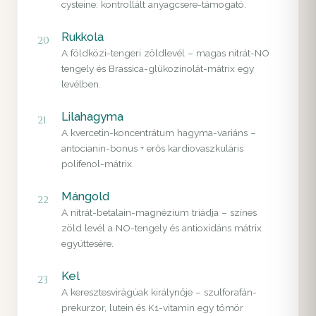
cysteine: kontrollált anyagcsere-támogató.
Rukkola
20
A földközi-tengeri zöldlevél – magas nitrát-NO
tengely és Brassica-glükozinolát-mátrix egy
levélben.
Lilahagyma
21
A kvercetin-koncentrátum hagyma-variáns –
antocianin-bonus + erős kardiovaszkuláris
polifenol-mátrix.
Mángold
22
A nitrát-betalain-magnézium triádja – színes
zöld levél a NO-tengely és antioxidáns mátrix
együttesére.
Kel
23
A keresztesvirágúak királynője – szulforafán-
prekurzor, lutein és K1-vitamin egy tömör