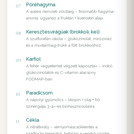
Póréhagyma
07
A walesi nemzeti zöldség – finomabb hagyma-
aroma, ugyanaz a fruktán + kvercetin alap.
Keresztesvirágúak (brokkoli, kel)
08
A szulforafán-iskola – glükozinolát, mirozináz
és a mustármag-trükk a főtt brokkolihoz.
Karfiol
09
A fehér »egyetemet végzett káposzta« – indol-
glükozinolátok és C-vitamin alacsony
FODMAP-ban.
Paradicsom
10
A nápolyi gyümölcs – likopin + olaj + hő
szinergiája 3-4×-es biohasznosulásra.
Cékla
11
A nitrátkirály – vérnyomáscsökkentés a
szájflórán keresztül, betalain a vesekő szürke