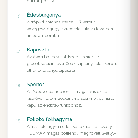
butirát-pozitív.
Édesburgonya
16
A trópusi narancs-csoda – β-karotin
közegészségügyi szuperétel, lila változatban
antocián-bomba.
Káposzta
17
Az ókori bölcsek zöldsége – sinigrin +
glucobrassicin, és a Cook kapitány-féle skorbut-
elhárító savanyúkáposzta.
Spenót
18
A „Popeye-paradoxon" – magas vas oxalát-
kísérővel, lutein-zeaxantin a szemnek és nitrát-
kapu az endotél-funkcióhoz.
Fekete fokhagyma
19
A friss fokhagyma érlelt változata – alacsony
FODMAP, magas polifenol, megnövelt S-allyl-