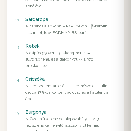
zónájával.
Sárgarépa
12
A narancs alapköret – RG-I pektin + β-karotin +
falcarinol, low-FODMAP IBS-barát.
Retek
13
A csípős gyökér – glükoraphenin →
sulforaphene, és a daikon-trükk a főtt
brokkolihoz.
Csicsóka
14
A „Jeruzsálem articsóka" – természetes inulin-
csoda 17%-os koncentrációval, és a flatulencia
ára.
Burgonya
15
A főzd-hűtsd-eheted alapszabály – RS3
rezisztens keményítő, alacsony glikémia,