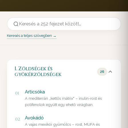
Keresés a teljes szövegben →
I. Zöldségek és
26
gyökérzöldségek
Articsóka
01
A mediterrán „kettős mátrix" – inulin-rost és
polifenolok együtt egy ehető virágban.
Avokádó
02
A vajas mexikói gyümölcs – rost, MUFA és