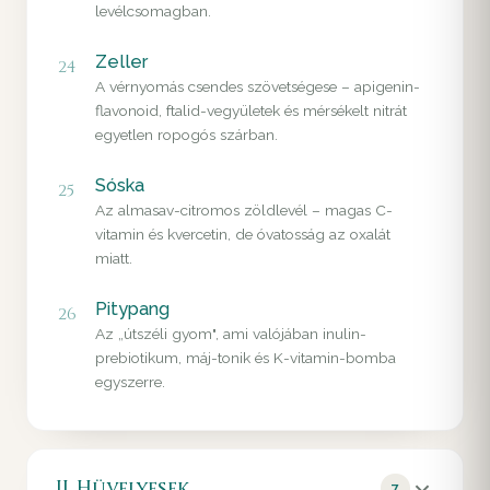
levélcsomagban.
Zeller
24
A vérnyomás csendes szövetségese – apigenin-
flavonoid, ftalid-vegyületek és mérsékelt nitrát
egyetlen ropogós szárban.
Sóska
25
Az almasav-citromos zöldlevél – magas C-
vitamin és kvercetin, de óvatosság az oxalát
miatt.
Pitypang
26
Az „útszéli gyom", ami valójában inulin-
prebiotikum, máj-tonik és K-vitamin-bomba
egyszerre.
II. Hüvelyesek
7