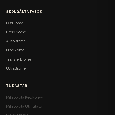
SZOLGÁLTATÁSOK
DiffBiome
HospBiome
AutoBiome
FindBiome
TransferBiome
UltraBiome
TUDÁSTÁR
Mikrobiota Kézikönyv
Mikrobiota Útmutató