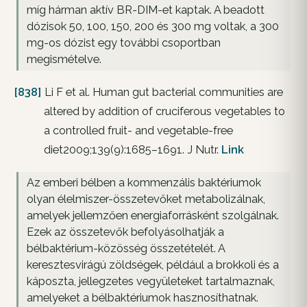
míg hárman aktív BR-DIM-et kaptak. A beadott
dózisok 50, 100, 150, 200 és 300 mg voltak, a 300
mg-os dózist egy további csoportban
megismételve.
[838]
Li F et al. Human gut bacterial communities are
altered by addition of cruciferous vegetables to
a controlled fruit- and vegetable-free
diet2009;139(9):1685–1691. J Nutr.
Link
Az emberi bélben a kommenzális baktériumok
olyan élelmiszer-összetevőket metabolizálnak,
amelyek jellemzően energiaforrásként szolgálnak.
Ezek az összetevők befolyásolhatják a
bélbaktérium-közösség összetételét. A
keresztesvirágú zöldségek, például a brokkoli és a
káposzta, jellegzetes vegyületeket tartalmaznak,
amelyeket a bélbaktériumok hasznosíthatnak.