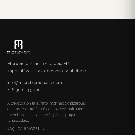
Mikrobióta transzfer terápia FMT
kapszulával — az egészség átültetése.
info@microbiomebank.com
+36 30 013 5000
A weboldalon található információk kizárólag
oktatási és kutatási célokat szolgálnak. Nem
helyettesítik a szakszerű egészségügyi
tanácsadást.
Jogi nyilatkozat →