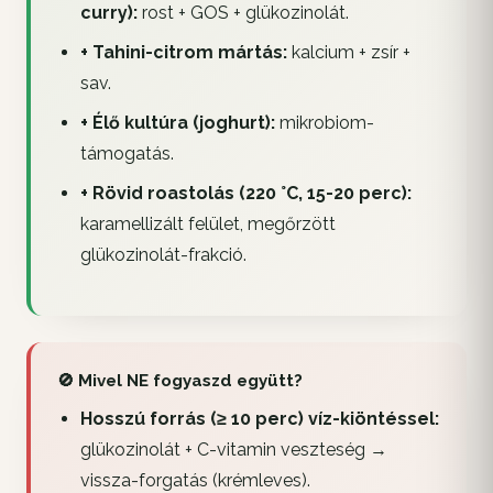
curry):
rost + GOS + glükozinolát.
+ Tahini-citrom mártás:
kalcium + zsír +
sav.
+ Élő kultúra (joghurt):
mikrobiom-
támogatás.
+ Rövid roastolás (220 °C, 15-20 perc):
karamellizált felület, megőrzött
glükozinolát-frakció.
🚫 Mivel NE fogyaszd együtt?
Hosszú forrás (≥ 10 perc) víz-kiöntéssel:
glükozinolát + C-vitamin veszteség →
vissza-forgatás (krémleves).