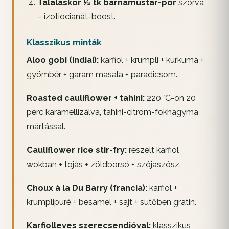
Tálaláskor ½ tk barnamustár-por
szórva
– izotiocianát-boost.
Klasszikus minták
Aloo gobi (indiai):
karfiol + krumpli + kurkuma +
gyömbér + garam masala + paradicsom.
Roasted cauliflower + tahini:
220 °C-on 20
perc karamellizálva, tahini-citrom-fokhagyma
mártással.
Cauliflower rice stir-fry:
reszelt karfiol
wokban + tojás + zöldborsó + szójaszósz.
Choux à la Du Barry (francia):
karfiol +
krumplipüré + besamel + sajt + sütőben gratin.
Karfiolleves szerecsendióval:
klasszikus