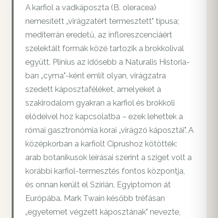
A karfiol a vadkáposzta (B. oleracea)
nemesített „virágzatért termesztett" típusa;
mediterrán eredetű, az infloreszcenciáért
szelektált formák közé tartozik a brokkolival
együtt. Plinius az idősebb a Naturalis Historia-
ban „cyma"-ként említ olyan, virágzatra
szedett káposztaféléket, amelyeket a
szakirodalom gyakran a karfiol és brokkoli
elődeivel hoz kapcsolatba – ezek lehettek a
római gasztronómia korai „virágzó káposztái". A
középkorban a karfiolt Ciprushoz kötötték:
arab botanikusok leírásai szerint a sziget volt a
korábbi karfiol-termesztés fontos központja,
és onnan került el Szírián, Egyiptomon át
Európába. Mark Twain később tréfásan
„egyetemet végzett káposztának" nevezte,