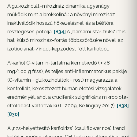
A glükozinolát–mirozináz dinamika ugyanúgy
működik mint a brokkolinál: a növényi mirozináz
inaktiválódik hosszú hőkezelésnél, és a bélflóra
részlegesen pótolja.
[834]
A „barnamustár-trükk" itt is
hat: külső mirozináz-forrás többszörösére növeli az
izotiocianát-/indol-képződést főtt karfiolból.
A karfiol C-vitamin-tartalma kiemelkedő (≈ 48
mg/100 g friss), és teljes anti-inflammatorikus pakkje
(C-vitamin + glükozinolátok + rost) magyarázza a
kontrollált, keresztezett humán etetési vizsgálatok
eredményét, ahol a cruciferák szignifikáns mikrobiota-
eltolódást váltottak ki (Li 2009, Kellingray 2017).
[838]
[830]
A „rizs-helyettesítő karfiolrizs" (cauliflower rice) trend
kalóriaszegény, alacsony CH-tartalmú alternatíva, ami