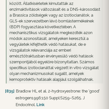
között. Állatkísérletek kimutatták az
enzimaktivitások változásait és a DNS-károsodást
a Brassica zöldségek vagy az izotiocianátok, a
GLS-ek szervezetben lévő bomlástermékeinek
(BDP) fogyasztása következtében. A
mechanisztikus vizsgálatok megkezdték azon
módok azonosítását, amelyeken keresztül a
vegyületek kifejthetik védő hatásukat, de e
vizsgálatok relevanciája az emberi
emésztőtraktusban érvényesülő védő hatások
szempontjából egyelőre bizonyítatlan. Számos
specifikus izotiocianáttal végzett in vitro vizsgálat
olyan mechanizmusokat sugallt, amelyek
kemoprotektív hatásaik alapjául szolgálhatnak.
[835]
Bradlow HL et al. 2-hydroxyestrone: the 'good'
estrogen1996;150 Suppl:S259–S265. J
Endocrinol.
Link