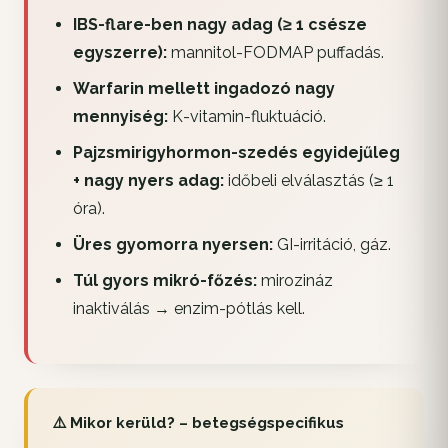
IBS-flare-ben nagy adag (≥ 1 csésze
egyszerre):
mannitol-FODMAP puffadás.
Warfarin mellett ingadozó nagy
mennyiség:
K-vitamin-fluktuáció.
Pajzsmirigyhormon-szedés egyidejűleg
+ nagy nyers adag:
időbeli elválasztás (≥ 1
óra).
Üres gyomorra nyersen:
GI-irritáció, gáz.
Túl gyors mikró-főzés:
mirozináz
inaktiválás → enzim-pótlás kell.
⚠️ Mikor kerüld? – betegségspecifikus