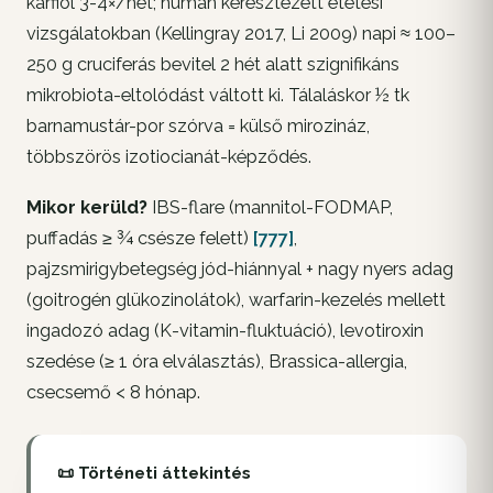
karfiol 3-4×/hét; humán keresztezett etetési
vizsgálatokban (Kellingray 2017, Li 2009) napi ≈ 100–
250 g cruciferás bevitel 2 hét alatt szignifikáns
mikrobiota-eltolódást váltott ki. Tálaláskor ½ tk
barnamustár-por szórva = külső mirozináz,
többszörös izotiocianát-képződés.
Mikor kerüld?
IBS-flare (mannitol-FODMAP,
puffadás ≥ ¾ csésze felett)
[777]
,
pajzsmirigybetegség jód-hiánnyal + nagy nyers adag
(goitrogén glükozinolátok), warfarin-kezelés mellett
ingadozó adag (K-vitamin-fluktuáció), levotiroxin
szedése (≥ 1 óra elválasztás), Brassica-allergia,
csecsemő < 8 hónap.
📜 Történeti áttekintés