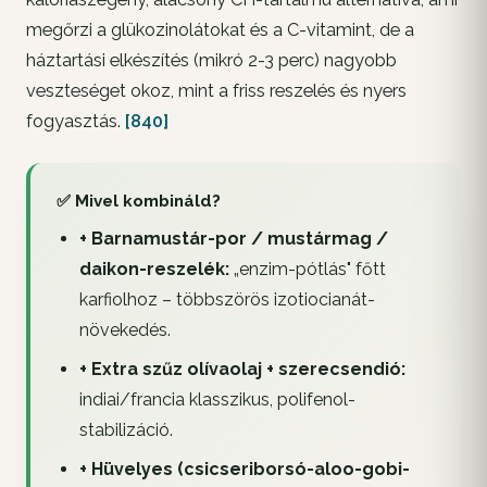
megőrzi a glükozinolátokat és a C-vitamint, de a
háztartási elkészítés (mikró 2-3 perc) nagyobb
veszteséget okoz, mint a friss reszelés és nyers
fogyasztás.
[840]
✅ Mivel kombináld?
+ Barnamustár-por / mustármag /
daikon-reszelék:
„enzim-pótlás" főtt
karfiolhoz – többszörös izotiocianát-
növekedés.
+ Extra szűz olívaolaj + szerecsendió:
indiai/francia klasszikus, polifenol-
stabilizáció.
+ Hüvelyes (csicseriborsó-aloo-gobi-