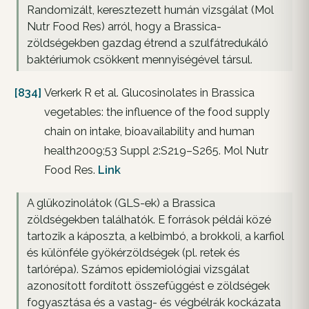
Randomizált, keresztezett humán vizsgálat (Mol
Nutr Food Res) arról, hogy a Brassica-
zöldségekben gazdag étrend a szulfátredukáló
baktériumok csökkent mennyiségével társul.
[834]
Verkerk R et al. Glucosinolates in Brassica
vegetables: the influence of the food supply
chain on intake, bioavailability and human
health2009;53 Suppl 2:S219–S265. Mol Nutr
Food Res.
Link
A glükozinolátok (GLS-ek) a Brassica
zöldségekben találhatók. E források példái közé
tartozik a káposzta, a kelbimbó, a brokkoli, a karfiol
és különféle gyökérzöldségek (pl. retek és
tarlórépa). Számos epidemiológiai vizsgálat
azonosított fordított összefüggést e zöldségek
fogyasztása és a vastag- és végbélrák kockázata