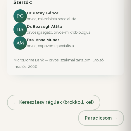
Szerzők:
Dr. Patay Gábor
PG
orvos, mikrobióta specialista
Dr. Bezzegh Attila
BA
orvos igazgató, orvos-mikrobiológus
Dra. Anna Munar
AM
orvos, expozóm specialista
MicroBiome Bank — orvosi szakmai tartalom. Utolsó
frissítés: 2026.
← Keresztesvirágúak (brokkoli, kel)
Paradicsom →