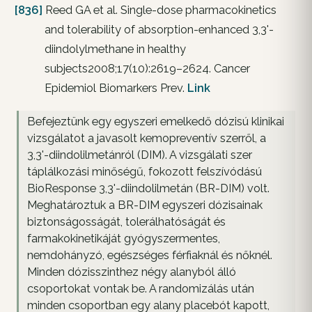
[836]
Reed GA et al. Single-dose pharmacokinetics
and tolerability of absorption-enhanced 3,3'-
diindolylmethane in healthy
subjects2008;17(10):2619–2624. Cancer
Epidemiol Biomarkers Prev.
Link
Befejeztünk egy egyszeri emelkedő dózisú klinikai
vizsgálatot a javasolt kemopreventív szerről, a
3,3'-diindolilmetánról (DIM). A vizsgálati szer
táplálkozási minőségű, fokozott felszívódású
BioResponse 3,3'-diindolilmetán (BR-DIM) volt.
Meghatároztuk a BR-DIM egyszeri dózisainak
biztonságosságát, tolerálhatóságát és
farmakokinetikáját gyógyszermentes,
nemdohányzó, egészséges férfiaknál és nőknél.
Minden dózisszinthez négy alanyból álló
csoportokat vontak be. A randomizálás után
minden csoportban egy alany placebót kapott,