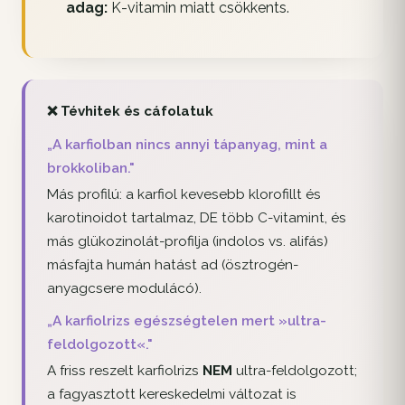
adag:
K-vitamin miatt csökkents.
❌ Tévhitek és cáfolatuk
„A karfiolban nincs annyi tápanyag, mint a
brokkoliban."
Más profilú: a karfiol kevesebb klorofillt és
karotinoidot tartalmaz, DE több C-vitamint, és
más glükozinolát-profilja (indolos vs. alifás)
másfajta humán hatást ad (ösztrogén-
anyagcsere modulácó).
„A karfiolrizs egészségtelen mert »ultra-
feldolgozott«."
A friss reszelt karfiolrizs
NEM
ultra-feldolgozott;
a fagyasztott kereskedelmi változat is