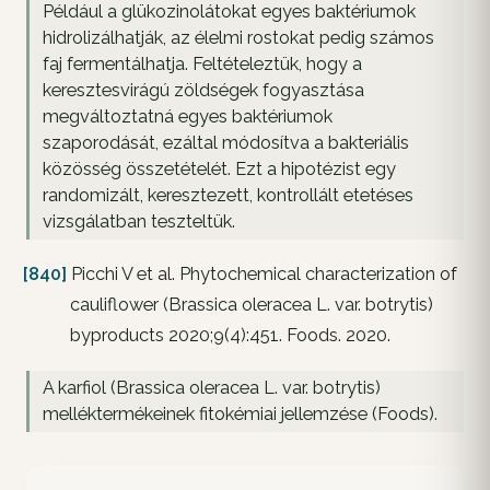
Például a glükozinolátokat egyes baktériumok
hidrolizálhatják, az élelmi rostokat pedig számos
faj fermentálhatja. Feltételeztük, hogy a
keresztesvirágú zöldségek fogyasztása
megváltoztatná egyes baktériumok
szaporodását, ezáltal módosítva a bakteriális
közösség összetételét. Ezt a hipotézist egy
randomizált, keresztezett, kontrollált etetéses
vizsgálatban teszteltük.
[840]
Picchi V et al. Phytochemical characterization of
cauliflower (Brassica oleracea L. var. botrytis)
byproducts 2020;9(4):451. Foods. 2020.
A karfiol (Brassica oleracea L. var. botrytis)
melléktermékeinek fitokémiai jellemzése (Foods).