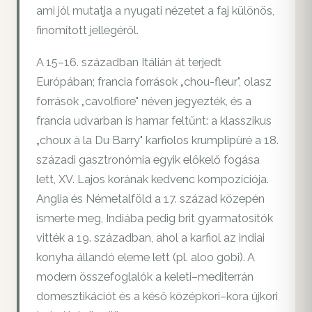
ami jól mutatja a nyugati nézetet a faj különös,
finomított jellegéről.
A 15–16. században Itálián át terjedt
Európában; francia források „chou-fleur", olasz
források „cavolfiore" néven jegyezték, és a
francia udvarban is hamar feltűnt: a klasszikus
„choux à la Du Barry" karfiolos krumplipüré a 18.
századi gasztronómia egyik előkelő fogása
lett, XV. Lajos korának kedvenc kompozíciója.
Anglia és Németalföld a 17. század közepén
ismerte meg, Indiába pedig brit gyarmatosítók
vitték a 19. században, ahol a karfiol az indiai
konyha állandó eleme lett (pl. aloo gobi). A
modern összefoglalók a keleti–mediterrán
domesztikációt és a késő középkori–kora újkori