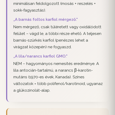
minimálisan feldolgozott (mosás + reszelés +
sokk-fagyasztás).
„A barnás foltos karfiol mérgező."
Nem mérgező, csak túléretett vagy oxidálódott
felület – vágd le, a többi része ehető. A teljesen
barnás-szürkés karfiol (penészes lehet a
virágzat közepén) ne fogyaszd.
„A lila/narancs karfiol GMO."
NEM – hagyományos nemesítés eredménye. A
lila antocián-tartalmú, a narancs β-karotin-
mutáns (1970-es évek, Kanada). Színes
változatok = több polifenol/karotinoid, ugyanaz
a glükozinolát-alap.