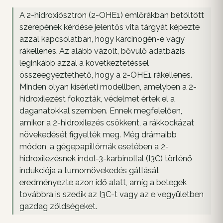
A 2-hidroxiösztron (2-OHE1) emlőrákban betöltött
szerepének kérdése jelentős vita tárgyát képezte
azzal kapcsolatban, hogy karcinogén-e vagy
rákellenes. Az alább vázolt, bővülő adatbázis
leginkább azzal a következtetéssel
összeegyeztethető, hogy a 2-OHE1 rákellenes.
Minden olyan kísérleti modellben, amelyben a 2-
hidroxilezést fokozták, védelmet értek el a
daganatokkal szemben. Ennek megfelelően,
amikor a 2-hidroxilezés csökkent, a rákkockázat
növekedését figyelték meg. Még drámaibb
módon, a gégepapillómák esetében a 2-
hidroxilezésnek indol-3-karbinollal (I3C) történő
indukciója a tumornövekedés gátlását
eredményezte azon idő alatt, amíg a betegek
továbbra is szedik az I3C-t vagy az e vegyületben
gazdag zöldségeket.