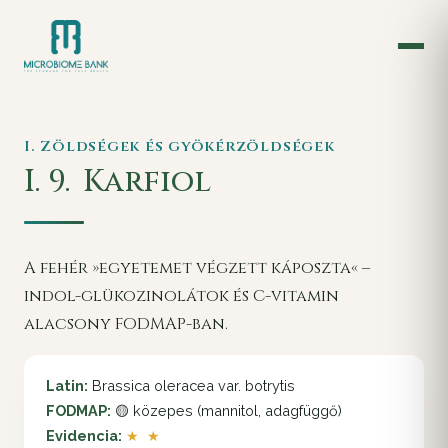
I. Zöldségek és gyökérzöldségek
I. 9.
Karfiol
A fehér »egyetemet végzett káposzta« –
indol-glükozinolátok és C-vitamin
alacsony FODMAP-ban.
Latin:
Brassica oleracea var. botrytis
FODMAP:
🟡 közepes (mannitol, adagfüggő)
Evidencia:
★ ★