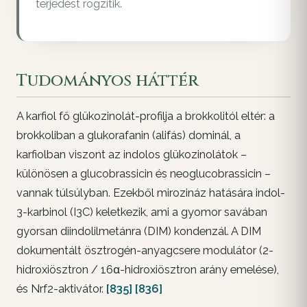
terjedést rögzítik.
Tudományos háttér
A karfiol fő glükozinolát-profilja a brokkolitól eltér: a
brokkoliban a glukorafanin (alifás) dominál, a
karfiolban viszont az indolos glükozinolátok –
különösen a glucobrassicin és neoglucobrassicin –
vannak túlsúlyban. Ezekből mirozináz hatására indol-
3-karbinol (I3C) keletkezik, ami a gyomor savában
gyorsan diindolilmetánra (DIM) kondenzál. A DIM
dokumentált ösztrogén-anyagcsere modulátor (2-
hidroxiösztron / 16α-hidroxiösztron arány emelése),
és Nrf2-aktivátor.
[835]
[836]