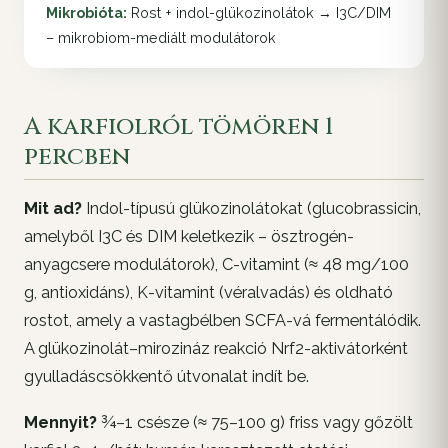
Mikrobióta:
Rost + indol-glükozinolátok → I3C/DIM
– mikrobiom-mediált modulátorok
A karfiolról tömören 1
percben
Mit ad?
Indol-típusú glükozinolátokat (glucobrassicin,
amelyből I3C és DIM keletkezik – ösztrogén-
anyagcsere modulátorok), C-vitamint (≈ 48 mg/100
g, antioxidáns), K-vitamint (véralvadás) és oldható
rostot, amely a vastagbélben SCFA-vá fermentálódik.
A glükozinolát–mirozináz reakció Nrf2-aktivátorként
gyulladáscsökkentő útvonalat indít be.
Mennyit?
¾–1 csésze (≈ 75–100 g) friss vagy gőzölt