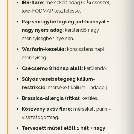
IBS-flare:
mérsékelt adag (≤ ¾ csésze),
low-FODMAP teszteléssel.
Pajzsmirigybetegség jód-hiánnyal +
nagy nyers adag:
kerülendő nagy
mennyiségben nyersen.
Warfarin-kezelés:
konzisztens napi
mennyiség.
Csecsemő 8 hónap alatt:
kerülendő.
Súlyos vesebetegség kálium-
restrikció:
mérsékelt kálium – adagolj.
Brassica-allergia (ritka):
kerülés.
Köszvény aktív flare:
mérsékelt purin –
visszafogottság.
Tervezett műtét előtt 1 hét + nagy