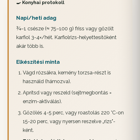
🍳 Konyhai protokoll
Napi/heti adag
¾–1 csésze (≈ 75–100 g) friss vagy gőzölt
karfiol 3-4×/hét. Karfiolrizs-helyettesítőként
akár több is.
Elkészítési minta
Vágd rózsákra, kemény torzsa-részt is
használd (hámozva).
Aprítsd vagy reszeld (sejtmegbontás =
enzim-aktiválás).
Gőzölés 4-5 perc, vagy roastolás 220 °C-on
15-20 perc, vagy nyersen reszelve „rizs"-
ként.