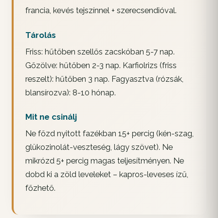
francia, kevés tejszínnel + szerecsendióval.
Tárolás
Friss: hűtőben szellős zacskóban 5-7 nap.
Gőzölve: hűtőben 2-3 nap. Karfiolrizs (friss
reszelt): hűtőben 3 nap. Fagyasztva (rózsák,
blansírozva): 8-10 hónap.
Mit ne csinálj
Ne főzd nyitott fazékban 15+ percig (kén-szag,
glükozinolát-veszteség, lágy szövet). Ne
mikrózd 5+ percig magas teljesítményen. Ne
dobd ki a zöld leveleket – kapros-leveses ízű,
főzhető.