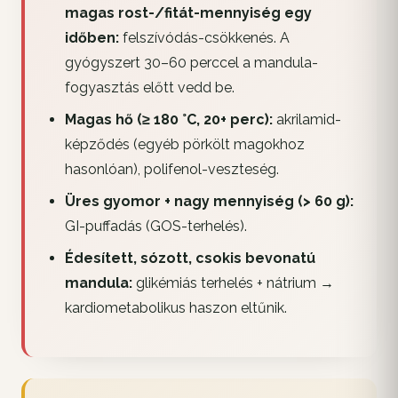
magas rost-/fitát-mennyiség egy
időben:
felszívódás-csökkenés. A
gyógyszert 30–60 perccel a mandula-
fogyasztás előtt vedd be.
Magas hő (≥ 180 °C, 20+ perc):
akrilamid-
képződés (egyéb pörkölt magokhoz
hasonlóan), polifenol-veszteség.
Üres gyomor + nagy mennyiség (> 60 g):
GI-puffadás (GOS-terhelés).
Édesített, sózott, csokis bevonatú
mandula:
glikémiás terhelés + nátrium →
kardiometabolikus haszon eltűnik.