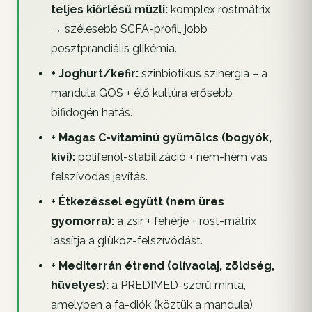
teljes kiőrlésű müzli:
komplex rostmátrix
→ szélesebb SCFA-profil, jobb
posztprandiális glikémia.
+ Joghurt/kefir:
szinbiotikus szinergia – a
mandula GOS + élő kultúra erősebb
bifidogén hatás.
+ Magas C-vitaminú gyümölcs (bogyók,
kivi):
polifenol-stabilizáció + nem-hem vas
felszívódás javítás.
+ Étkezéssel együtt (nem üres
gyomorra):
a zsír + fehérje + rost-mátrix
lassítja a glükóz-felszívódást.
+ Mediterrán étrend (olívaolaj, zöldség,
hüvelyes):
a PREDIMED-szerű minta,
amelyben a fa-diók (köztük a mandula)