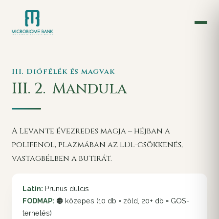
III. Diófélék és magvak
III. 2.
Mandula
A Levante évezredes magja – héjban a
polifenol, plazmában az LDL-csökkenés,
vastagbélben a butirát.
Latin:
Prunus dulcis
FODMAP:
🟠 közepes (10 db = zöld, 20+ db = GOS-
terhelés)