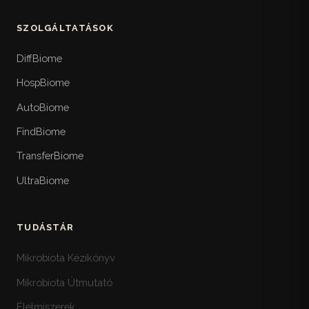
SZOLGÁLTATÁSOK
DiffBiome
HospBiome
AutoBiome
FindBiome
TransferBiome
UltraBiome
TUDÁSTÁR
Mikrobiota Kézikönyv
Mikrobiota Útmutató
Élelmiszerek