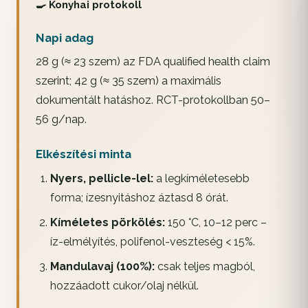
🍳 Konyhai protokoll
Napi adag
28 g (≈ 23 szem) az FDA qualified health claim
szerint; 42 g (≈ 35 szem) a maximális
dokumentált hatáshoz. RCT-protokollban 50–
56 g/nap.
Elkészítési minta
Nyers, pellicle-lel:
a legkíméletesebb
forma; ízesnyitáshoz áztasd 8 órát.
Kíméletes pörkölés:
150 °C, 10–12 perc –
íz-elmélyítés, polifenol-veszteség < 15%.
Mandulavaj (100%):
csak teljes magból,
hozzáadott cukor/olaj nélkül.