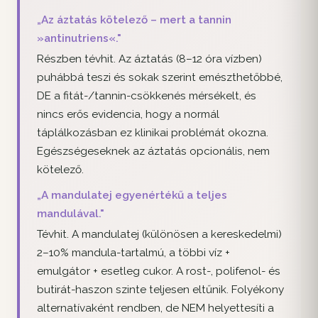
„Az áztatás kötelező – mert a tannin
»antinutriens«."
Részben tévhit. Az áztatás (8–12 óra vízben)
puhábbá teszi és sokak szerint emészthetőbbé,
DE a fitát-/tannin-csökkenés mérsékelt, és
nincs erős evidencia, hogy a normál
táplálkozásban ez klinikai problémát okozna.
Egészségeseknek az áztatás opcionális, nem
kötelező.
„A mandulatej egyenértékű a teljes
mandulával."
Tévhit. A mandulatej (különösen a kereskedelmi)
2–10% mandula-tartalmú, a többi víz +
emulgátor + esetleg cukor. A rost-, polifenol- és
butirát-haszon szinte teljesen eltűnik. Folyékony
alternatívaként rendben, de NEM helyettesíti a