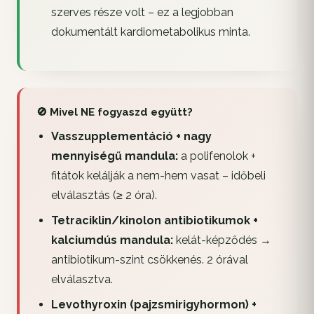
szerves része volt – ez a legjobban
dokumentált kardiometabolikus minta.
🚫 Mivel NE fogyaszd együtt?
Vasszupplementáció + nagy
mennyiségű mandula:
a polifenolok +
fitátok kelálják a nem-hem vasat – időbeli
elválasztás (≥ 2 óra).
Tetraciklin/kinolon antibiotikumok +
kalciumdús mandula:
kelát-képződés →
antibiotikum-szint csökkenés. 2 órával
elválasztva.
Levothyroxin (pajzsmirigyhormon) +