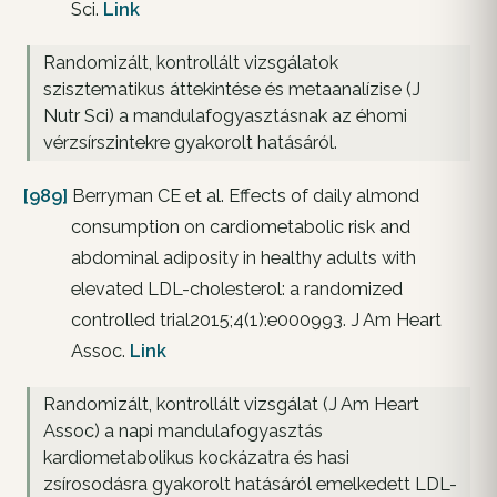
Sci.
Link
Randomizált, kontrollált vizsgálatok
szisztematikus áttekintése és metaanalízise (J
Nutr Sci) a mandulafogyasztásnak az éhomi
vérzsírszintekre gyakorolt hatásáról.
[989]
Berryman CE et al. Effects of daily almond
consumption on cardiometabolic risk and
abdominal adiposity in healthy adults with
elevated LDL-cholesterol: a randomized
controlled trial2015;4(1):e000993. J Am Heart
Assoc.
Link
Randomizált, kontrollált vizsgálat (J Am Heart
Assoc) a napi mandulafogyasztás
kardiometabolikus kockázatra és hasi
zsírosodásra gyakorolt hatásáról emelkedett LDL-