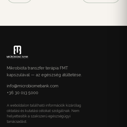
Mikrobióta transzfer terápia FMT
kapszulával — az egészség átültetése.
info@microbiomebank.com
+36 30 013 5000
A weboldalon található információk kizárólag
oktatási és kutatási célokat szolgálnak. Nem
helyettesítik a szakszerű egészségügyi
tanácsadást.