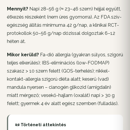
Mennyit?
Napi 28–56 g (≈ 23–46 szem) héjjal együtt,
étkezés részeként (nem üres gyomorra). Az FDA szív-
egészség állítás minimuma 42 g/nap, a klinikai RCT-
protokollok 50–56 g/nap dózissal dolgoztak 6–12
héten át.
Mikor kerüld?
Fa-dió allergia (gyakran súlyos, szigorú
teljes elkerülés); IBS-eliminációs (low-FODMAP)
szakasz > 10 szem felett (GOS-terhelés); nikkel-
kontakt-allergia szigorú diéta alatt; keserű (vad)
mandula nyersen – cianogén glikozid (amigdalin)
miatt mérgező; vesekő-hajlam (oxalát) napi > 30 g
felett; gyermek 4 év alatt egész szemben (fulladás).
📜 Történeti áttekintés