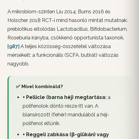
A mikrobiom-szinten Liu 2014, Burns 2016 és
Holscher 2018 RCT-i mind hasonló mintát mutatnak:
prebiotikus eltolódás
Lactobacillus
,
Bifidobacterium
,
Roseburia
irányba, csökkenő opportunista taxonok.
[987]
A teljes közösség-összetétel változása
mérsékelt; a funkcionális (SCFA, butirát) változás
nagyobb.
✅ Mivel kombináld?
+ Pellicle (barna héj) megtartása:
a
polifenolok döntő része itt van. A
blansírozott (fehér) mandulából a héj-
polifenol eltűnik.
+ Reggeli zabkása (β-glükán) vagy