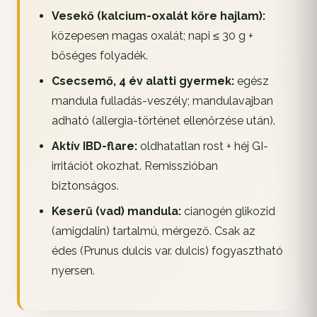
Vesekő (kalcium-oxalát kőre hajlam):
közepesen magas oxalát; napi ≤ 30 g +
bőséges folyadék.
Csecsemő, 4 év alatti gyermek:
egész
mandula fulladás-veszély; mandulavajban
adható (allergia-történet ellenőrzése után).
Aktív IBD-flare:
oldhatatlan rost + héj GI-
irritációt okozhat. Remisszióban
biztonságos.
Keserű (vad) mandula:
cianogén glikozid
(amigdalin) tartalmú, mérgező. Csak az
édes (Prunus dulcis var. dulcis) fogyasztható
nyersen.