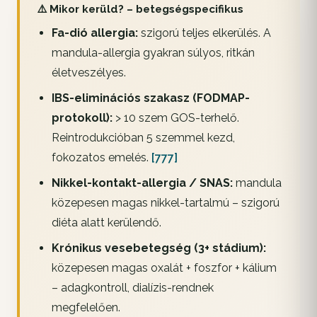
⚠️ Mikor kerüld? – betegségspecifikus
Fa-dió allergia:
szigorú teljes elkerülés. A
mandula-allergia gyakran súlyos, ritkán
életveszélyes.
IBS-eliminációs szakasz (FODMAP-
protokoll):
> 10 szem GOS-terhelő.
Reintrodukcióban 5 szemmel kezd,
fokozatos emelés.
[777]
Nikkel-kontakt-allergia / SNAS:
mandula
közepesen magas nikkel-tartalmú – szigorú
diéta alatt kerülendő.
Krónikus vesebetegség (3+ stádium):
közepesen magas oxalát + foszfor + kálium
– adagkontroll, dialízis-rendnek
megfelelően.