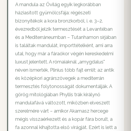
A mandula az Óvilág egyik legkorábban
háziasított gyümölcsfája: régészeti
bizonyítékok a kora bronzkorból, i. e. 3–2.
évezredből jelzik termesztését a Levantéban
és a Mediterráneumban – Tutanhamon sírjában
is találtak mandulát, importtételként, ami arra
utal, hogy már a fáraókor végén kereskedelmi
luxust jelentett. A rómaiaknál „amygdalus"
néven ismerték, Plinius több fajt említ; az antik
és középkori agrárszövegek a mediterrán
termesztés folytonosságát dokumentálják. A
görög mitológiában Phyllis trák királynő
mandulafává változott, miközben elveszett
szerelmére várt – amikor Akamasz hercege
mégis visszaérkezett és a kopár fára borult, a
fa azonnal kihajtotta első virágját. Ezért is lett a