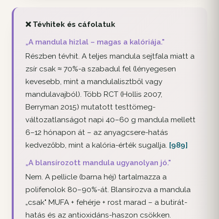
❌ Tévhitek és cáfolatuk
„A mandula hizlal – magas a kalóriája."
Részben tévhit. A teljes mandula sejtfala miatt a
zsír csak ≈ 70%-a szabadul fel (lényegesen
kevesebb, mint a mandulalisztből vagy
mandulavajból). Több RCT (Hollis 2007,
Berryman 2015) mutatott testtömeg-
változatlanságot napi 40–60 g mandula mellett
6–12 hónapon át – az anyagcsere-hatás
kedvezőbb, mint a kalória-érték sugallja.
[989]
„A blansírozott mandula ugyanolyan jó."
Nem. A pellicle (barna héj) tartalmazza a
polifenolok 80–90%-át. Blansírozva a mandula
„csak" MUFA + fehérje + rost marad – a butirát-
hatás és az antioxidáns-haszon csökken.