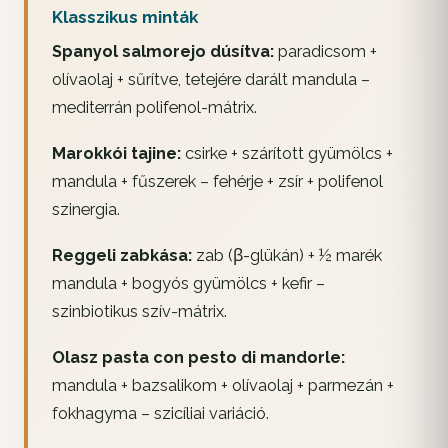
Klasszikus minták
Spanyol salmorejo dúsítva:
paradicsom +
olívaolaj + sűrítve, tetejére darált mandula –
mediterrán polifenol-mátrix.
Marokkói tajine:
csirke + szárított gyümölcs +
mandula + fűszerek – fehérje + zsír + polifenol
szinergia.
Reggeli zabkása:
zab (β-glükán) + ½ marék
mandula + bogyós gyümölcs + kefir –
szinbiotikus szív-mátrix.
Olasz pasta con pesto di mandorle:
mandula + bazsalikom + olívaolaj + parmezán +
fokhagyma – szicíliai variáció.