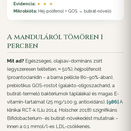
Evidencia:
★ ★ ★
Mikrobióta:
Héj-polifenol + GOS → butirát-növelő
A manduláról tömören 1
percben
Mit ad?
Egészséges, olajsav-domináns zsírt
(egyszeresen telítetlen, ≈ 50%), héjpolifenolt
(proantocianidin – a barna pellicle 80–90%-ában),
prebiotikus GOS-rostot (galakto-oligoszacharid, a
butirát-termelő baktériumok tápláléka) és magas E-
vitamin-tartalmat (25 mg/100 g, antioxidáns).
[986]
A
klinikai RCT-k (Liu 2014, Holscher 2018) szignifikáns
Bifidobacterium- és butirát-növekedést mutatnak –
innen a 0,1 mmol/l-es LDL-csökkenés.