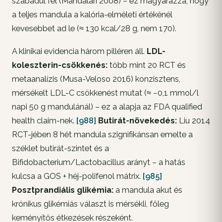
szabadul fel (Mandalari 2008) – ez magyarázza, hogy
a teljes mandula a kalória-elméleti értékénél
kevesebbet ad le (≈ 130 kcal/28 g, nem 170).
A klinikai evidencia három pilléren áll.
LDL-
koleszterin-csökkenés:
több mint 20 RCT és
metaanalízis (Musa-Veloso 2016) konzisztens,
mérsékelt LDL-C csökkenést mutat (≈ −0,1 mmol/l
napi 50 g mandulánál) – ez a alapja az FDA qualified
health claim-nek.
[988]
Butirát-növekedés:
Liu 2014
RCT-jében 8 hét mandula szignifikánsan emelte a
széklet butirát-szintet és a
Bifidobacterium
/
Lactobacillus
arányt – a hatás
kulcsa a GOS + héj-polifenol mátrix.
[985]
Posztprandiális glikémia:
a mandula akut és
krónikus glikémiás választ is mérsékli, főleg
keményítős étkezések részeként.