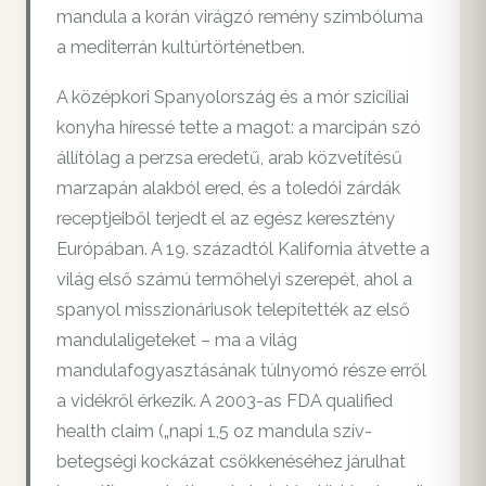
mandula a korán virágzó remény szimbóluma
a mediterrán kultúrtörténetben.
A középkori Spanyolország és a mór szicíliai
konyha híressé tette a magot: a marcipán szó
állítólag a perzsa eredetű, arab közvetítésű
marzapán alakból ered, és a toledói zárdák
receptjeiből terjedt el az egész keresztény
Európában. A 19. századtól Kalifornia átvette a
világ első számú termőhelyi szerepét, ahol a
spanyol misszionáriusok telepítették az első
mandulaligeteket – ma a világ
mandulafogyasztásának túlnyomó része erről
a vidékről érkezik. A 2003-as FDA qualified
health claim („napi 1,5 oz mandula szív-
betegségi kockázat csökkenéséhez járulhat