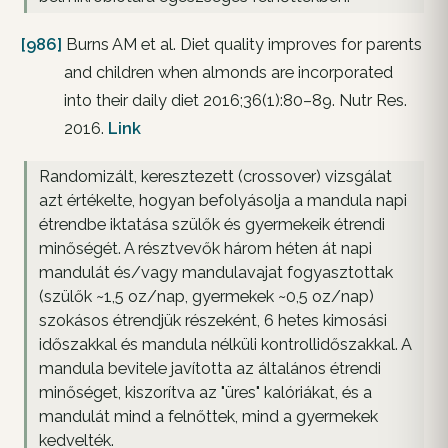
[986]
Burns AM et al. Diet quality improves for parents
and children when almonds are incorporated
into their daily diet 2016;36(1):80–89. Nutr Res.
2016.
Link
Randomizált, keresztezett (crossover) vizsgálat
azt értékelte, hogyan befolyásolja a mandula napi
étrendbe iktatása szülők és gyermekeik étrendi
minőségét. A résztvevők három héten át napi
mandulát és/vagy mandulavajat fogyasztottak
(szülők ~1,5 oz/nap, gyermekek ~0,5 oz/nap)
szokásos étrendjük részeként, 6 hetes kimosási
időszakkal és mandula nélküli kontrollidőszakkal. A
mandula bevitele javította az általános étrendi
minőséget, kiszorítva az "üres" kalóriákat, és a
mandulát mind a felnőttek, mind a gyermekek
kedvelték.