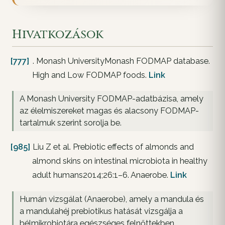
Hivatkozások
[777]
. Monash UniversityMonash FODMAP database.
High and Low FODMAP foods.
Link
A Monash University FODMAP-adatbázisa, amely
az élelmiszereket magas és alacsony FODMAP-
tartalmuk szerint sorolja be.
[985]
Liu Z et al. Prebiotic effects of almonds and
almond skins on intestinal microbiota in healthy
adult humans2014;26:1–6. Anaerobe.
Link
Humán vizsgálat (Anaerobe), amely a mandula és
a mandulahéj prebiotikus hatását vizsgálja a
bélmikrobiotára egészséges felnőttekben.