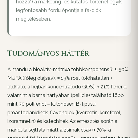
hozzá") a marketing- és kutatás-történet egyik
legfontosabb fordulópontja a fa-diók
megítélésében.
Tudományos háttér
A mandula bioaktív-mátrixa többkomponensű: ≈ 50%
MUFA (főleg olajsav), ≈ 13% rost (oldhatatlan +
oldható, a héjban koncentrálódó GOS), ≈ 21% fehérje,
valamint a barna hártyában (pellicle) található több
mint 30 polifenol – különösen B-típusú
proantocianidinek, flavonolok (kvercetin, kemferol,
izoramnetin) és katechinek. Az emésztés során a
mandula sejtfala miatt a zsírnak csak ≈ 70%-a