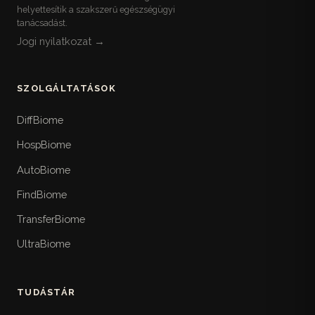
helyettesítik a szakszerű egészségügyi
tanácsadást.
Jogi nyilatkozat →
SZOLGÁLTATÁSOK
DiffBiome
HospBiome
AutoBiome
FindBiome
TransferBiome
UltraBiome
TUDÁSTÁR