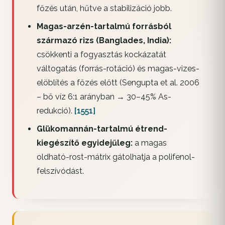
főzés után, hűtve a stabilizáció jobb.
Magas-arzén-tartalmú forrásból
származó rizs (Banglades, India):
csökkenti a fogyasztás kockázatát
váltogatás (forrás-rotáció) és magas-vizes-
elöblítés a főzés előtt (Sengupta et al. 2006
– bő víz 6:1 arányban → 30–45% As-
redukció).
[1551]
Glükomannán-tartalmú étrend-
kiegészítő egyidejűleg:
a magas
oldható-rost-mátrix gátolhatja a polifenol-
felszívódást.