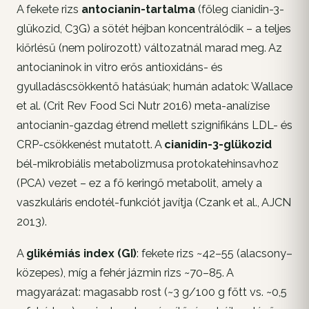
A fekete rizs
antocianin-tartalma
(főleg cianidin-3-
glükozid, C3G) a sötét héjban koncentrálódik – a teljes
kiőrlésű (nem polírozott) változatnál marad meg. Az
antocianinok in vitro erős antioxidáns- és
gyulladáscsökkentő hatásúak; humán adatok: Wallace
et al. (Crit Rev Food Sci Nutr 2016) meta-analízise
antocianin-gazdag étrend mellett szignifikáns LDL- és
CRP-csökkenést mutatott. A
cianidin-3-glükozid
bél-mikrobiális metabolizmusa protokatehinsavhoz
(PCA) vezet – ez a fő keringő metabolit, amely a
vaszkuláris endotél-funkciót javítja (Czank et al., AJCN
2013).
A
glikémiás index (GI)
: fekete rizs ~42–55 (alacsony–
közepes), míg a fehér jázmin rizs ~70–85. A
magyarázat: magasabb rost (~3 g/100 g főtt vs. ~0,5