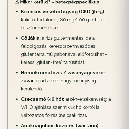
⚠️ Mikor kerüld? – betegségspecifikus
Krónikus vesebetegség (CKD 3b–5):
kálium-tartalom (~80 mg/100 g főtt) és
foszfor mértékkel.
Cöliákia:
a rizs gluténmentes, de a
feldolgozási keresztszennyeződés
gluténtartalmú gabonával előfordulhat –
keress „gluten-free" tanúsítást.
Hemokromatózis / vasanyagcsere-
zavar:
rendszeres nagy mennyiség
kerülendő.
Csecsemő (<6 hó):
arzén-érzékenység; a
WHO ajánlása szerint <12 hó kortól is
változatos forrás (ne csak rizs).
Antikoaguláns kezelés (warfarin):
a