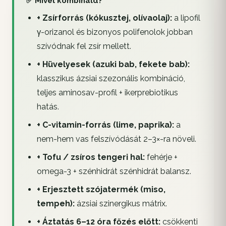
✅ Mivel kombináld?
+ Zsírforrás (kókusztej, olívaolaj):
a lipofil
γ-orizanol és bizonyos polifenolok jobban
szívódnak fel zsír mellett.
+ Hüvelyesek (azuki bab, fekete bab):
klasszikus ázsiai szezonális kombináció,
teljes aminosav-profil + ikerprebiotikus
hatás.
+ C-vitamin-forrás (lime, paprika):
a
nem-hem vas felszívódását 2–3×-ra növeli.
+ Tofu / zsíros tengeri hal:
fehérje +
omega-3 + szénhidrát szénhidrát balansz.
+ Erjesztett szójatermék (miso,
tempeh):
ázsiai szinergikus mátrix.
+ Áztatás 6–12 óra főzés előtt:
csökkenti