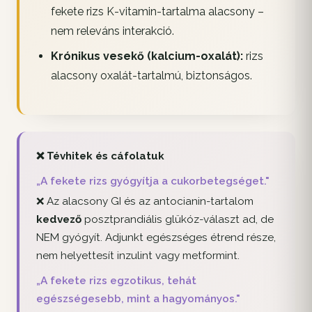
fekete rizs K-vitamin-tartalma alacsony –
nem releváns interakció.
Krónikus vesekő (kalcium-oxalát):
rizs
alacsony oxalát-tartalmú, biztonságos.
❌ Tévhitek és cáfolatuk
„A fekete rizs gyógyítja a cukorbetegséget."
❌ Az alacsony GI és az antocianin-tartalom
kedvező
posztprandiális glükóz-választ ad, de
NEM gyógyít. Adjunkt egészséges étrend része,
nem helyettesít inzulint vagy metformint.
„A fekete rizs egzotikus, tehát
egészségesebb, mint a hagyományos."