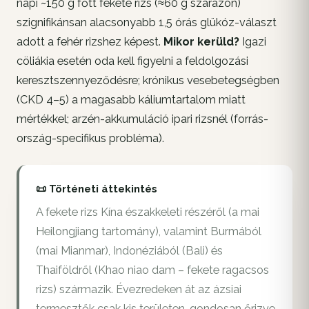
napi ~150 g főtt fekete rizs (≈60 g szárazon)
szignifikánsan alacsonyabb 1,5 órás glükóz-választ
adott a fehér rizshez képest.
Mikor kerüld?
Igazi
cöliákia esetén oda kell figyelni a feldolgozási
keresztszennyeződésre; krónikus vesebetegségben
(CKD 4–5) a magasabb káliumtartalom miatt
mértékkel; arzén-akkumuláció ipari rizsnél (forrás-
ország-specifikus probléma).
📜 Történeti áttekintés
A fekete rizs Kína északkeleti részéről (a mai
Heilongjiang tartomány), valamint Burmából
(mai Mianmar), Indonéziából (Bali) és
Thaiföldről (Khao niao dam – fekete ragacsos
rizs) származik. Évezredeken át az ázsiai
termesztők csak kis területen, gondosan őrizve