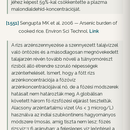
jéhez képest 59%-kal csökkentette a plazma
malondialdehid-koncentrációját.
[1551]
Sengupta MK et al. 2006 — Arsenic burden of
cooked rice. Environ Sci Technol.
Link
A rizs arzénszennyezése a szennyezett talajvízzel
való öntözés és a másodlagosan megnövekedett
talajarzén révén tovább növeli a túlnyomórészt
rizsből álló étrendre szoruló népességek
arzénterhelését. Ismert, hogy a főtt rizs
arzénkoncentrációja a főzővíz
arzénkoncentrációjával nő, de a főzési módszerek
hatásait nem határozták meg. A globálisan
követett három fő rizsfőzési eljárást teszteltük.
Alacsony arzéntartalmú vizet (As < 3 microg/L)
használva az indiai szubkontinens hagyományos
módszere (mosás, amíg tiszta nem lesz; főzés
rizs:víz::1:6 arányban; a felesleges víz leöntése) a