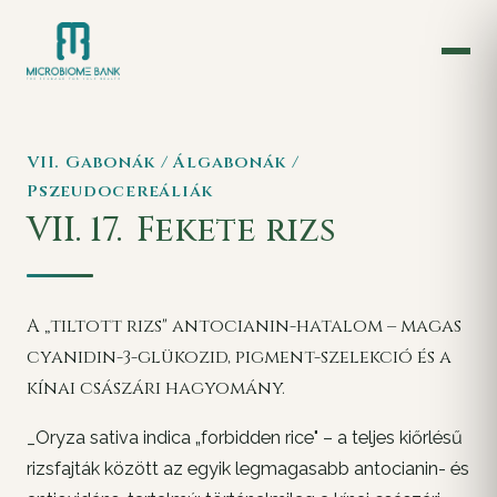
VII. Gabonák / Álgabonák /
Pszeudocereáliák
VII. 17.
Fekete rizs
A „tiltott rizs" antocianin-hatalom – magas
cyanidin-3-glükozid, pigment-szelekció és a
kínai császári hagyomány.
_Oryza sativa indica „forbidden rice" – a teljes kiőrlésű
rizsfajták között az egyik legmagasabb antocianin- és