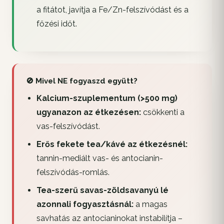
a fitátot, javítja a Fe/Zn-felszívódást és a
főzési időt.
🚫 Mivel NE fogyaszd együtt?
Kalcium-szuplementum (>500 mg)
ugyanazon az étkezésen:
csökkenti a
vas-felszívódást.
Erős fekete tea/kávé az étkezésnél:
tannin-mediált vas- és antocianin-
felszívódás-romlás.
Tea-szerű savas-zöldsavanyú lé
azonnali fogyasztásnál:
a magas
savhatás az antocianinokat instabilítja –