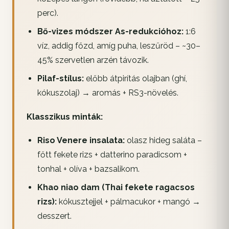
perc).
Bő-vizes módszer As-redukcióhoz:
1:6
víz, addig főzd, amíg puha, leszűröd – ~30–
45% szervetlen arzén távozik.
Pilaf-stílus:
előbb átpirítás olajban (ghí,
kókuszolaj) → aromás + RS3-növelés.
Klasszikus minták:
Riso Venere insalata:
olasz hideg saláta –
főtt fekete rizs + datterino paradicsom +
tonhal + olíva + bazsalikom.
Khao niao dam (Thai fekete ragacsos
rizs):
kókusztejjel + pálmacukor + mangó →
desszert.