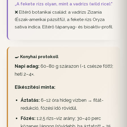
„A fekete rizs olyan, mint a vadrizs (wild rice)."
❌ Eltérő botanikai család: a vadrizs
Zizania
(Észak-amerikai pázsitfű), a fekete rizs
Oryza
sativa indica
. Eltérő tápanyag- és bioaktív-profil.
🍳 Konyhai protokoll
Napi adag:
60–80 g szárazon (~1 csésze főtt);
heti 2–4×.
Elkészítési minta:
Áztatás:
6–12 óra hideg vízben → fitát-
redukció, főzési idő rövidül.
Főzés:
1:2,5 rizs–víz arány; 30–40 perc
közepes lángon (rövidebb, ha áztatott – 25