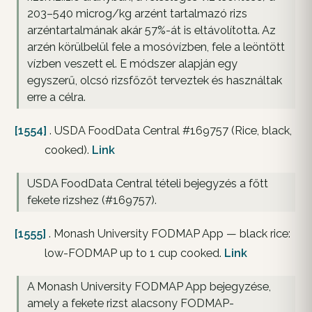
203–540 microg/kg arzént tartalmazó rizs
arzéntartalmának akár 57%-át is eltávolította. Az
arzén körülbelül fele a mosóvízben, fele a leöntött
vízben veszett el. E módszer alapján egy
egyszerű, olcsó rizsfőzőt terveztek és használtak
erre a célra.
[1554]
. USDA FoodData Central #169757 (Rice, black,
cooked).
Link
USDA FoodData Central tételi bejegyzés a főtt
fekete rizshez (#169757).
[1555]
. Monash University FODMAP App — black rice:
low-FODMAP up to 1 cup cooked.
Link
A Monash University FODMAP App bejegyzése,
amely a fekete rizst alacsony FODMAP-