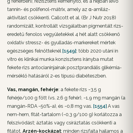
g fehérben), rezisztens keményítő, és a héjban lévő
tannin- és polifenol-mátrix, amely az α-amiláz-
aktivitást csökkenti. Callcott et al. (Br J Nutr 2018)
randomizált, kontrollált vizsgálatban pigmentált rizs-
eredetű fenolos vegyületekkel 4 hét alatt csökkenő
oxidatív stressz- és gyulladás-markereket mértek
egészséges felnőtteknél
[1549]
; több 2020 utáni in
vitro és klinikai munka konzisztens irányba mutat
fekete rizs antocianinjainak posztprandiális glikémia-
mérséklő hatásáról 2-es típusú diabéteszben.
Vas, mangán, fehérje
: a fekete rizs ~3,5 g
fehérje/100 g főtt (vs. 2,6 g fehér), ~1,9 mg mangán (a
mangán-RDA ~50%-a), és ~0,8 mg vas.
[1554]
A vas
nem-hem, fitát-tartalom (~0,3 g/100 g) korlátozza a
felszívódást; áztatás vagy csíráztatás csökkenti a
fitátot.
Arzén-kockázat
: minden rizsfajta hajlamos a