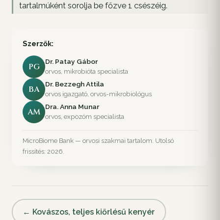
tartalmúként sorolja be főzve 1 csészéig.
Szerzők:
Dr. Patay Gábor
PG
orvos, mikrobióta specialista
Dr. Bezzegh Attila
BA
orvos igazgató, orvos-mikrobiológus
Dra. Anna Munar
AM
orvos, expozóm specialista
MicroBiome Bank — orvosi szakmai tartalom. Utolsó
frissítés: 2026.
← Kovászos, teljes kiőrlésű kenyér