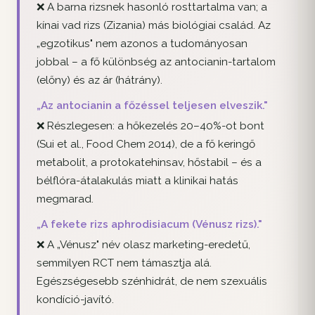
❌ A barna rizsnek hasonló rosttartalma van; a
kínai vad rizs (Zizania) más biológiai család. Az
„egzotikus" nem azonos a tudományosan
jobbal – a fő különbség az antocianin-tartalom
(előny) és az ár (hátrány).
„Az antocianin a főzéssel teljesen elveszik."
❌ Részlegesen: a hőkezelés 20–40%-ot bont
(Sui et al., Food Chem 2014), de a fő keringő
metabolit, a protokatehinsav, hőstabil – és a
bélflóra-átalakulás miatt a klinikai hatás
megmarad.
„A fekete rizs aphrodisiacum (Vénusz rizs)."
❌ A „Vénusz" név olasz marketing-eredetű,
semmilyen RCT nem támasztja alá.
Egészségesebb szénhidrát, de nem szexuális
kondíció-javító.