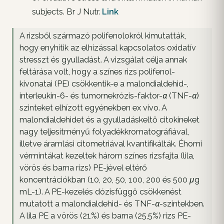
subjects. Br J Nutr.
Link
A rizsből származó polifenolokról kimutatták,
hogy enyhítik az elhízással kapcsolatos oxidatív
stresszt és gyulladást. A vizsgálat célja annak
feltárása volt, hogy a színes rizs polifenol-
kivonatai (PE) csökkentik-e a malondialdehid-,
interleukin-6- és tumornekrózis-faktor-α (TNF-α)
szinteket elhízott egyénekben ex vivo. A
malondialdehidet és a gyulladáskeltő citokineket
nagy teljesítményű folyadékkromatográfiával,
illetve áramlási citometriával kvantifikálták. Éhomi
vérmintákat kezeltek három színes rizsfajta (lila,
vörös és barna rizs) PE-jével eltérő
koncentrációkban (10, 20, 50, 100, 200 és 500 μg
mL-1). A PE-kezelés dózisfüggő csökkenést
mutatott a malondialdehid- és TNF-α-szintekben.
A lila PE a vörös (21%) és barna (25,5%) rizs PE-