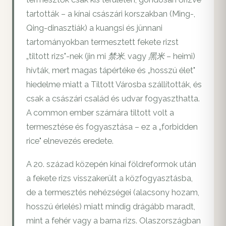
tartották – a kínai császári korszakban (Ming-,
Qing-dinasztiák) a kuangsi és jünnani
tartományokban termesztett fekete rizst
„tiltott rizs"-nek (jin mi 禁米, vagy 黑米 – heimi)
hívták, mert magas tápértéke és „hosszú élet"
hiedelme miatt a Tiltott Városba szállították, és
csak a császári család és udvar fogyaszthatta.
A common ember számára tiltott volt a
termesztése és fogyasztása – ez a „forbidden
rice" elnevezés eredete.
A 20. század közepén kínai földreformok után
a fekete rizs visszakerült a közfogyasztásba,
de a termesztés nehézségei (alacsony hozam,
hosszú érlelés) miatt mindig drágább maradt,
mint a fehér vagy a barna rizs. Olaszországban