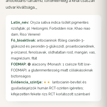
antioxidáns-tartalmú; történelmileg a kínai császári
udvar kiváltsága._
Latin_név:
Oryza sativa indica (sötét pigmentes
rizsfajták; pl. Heilongmi, Forbidden rice, Khao niao
dam, Riso Venere)
Fő_bioaktívak:
antocianinok (főleg cianidin-3-
glükozid és peonidin-3-glükozid), proantocianidinek,
γ-orizanol, fenolsavak, oldhatatlan rost, mangán, vas,
magnézium, fitát
FODMAP:
🟢 alacsony (Monash: 1 csésze főtt low-
FODMAP); a glutenmentesség miatt cöliákiásoknak
biztonságos
Evidencia_szintje:
★★
(antocianin-bevitel és
gyulladásjelzők humán RCT-szinten ígéretes;
kifejezetten fekete rizs RCT korlátozott számban)