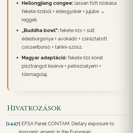
Heilongjiang congee:
lassan főtt rizskása
fekete rizsből + édesgyökér + jujube →
reggeli.
„Buddha bowl":
fekete rizs + sült
édesburgonya + avokádó + csíráztatott
csicseriborsó + tahini-szósz.
Magyar adaptáció:
fekete rizs köret
pisztrángot kísérve + petrezselyem +
tökmagolaj.
Hivatkozások
[1447]
EFSA Panel CONTAM. Dietary exposure to
inorganic arsenic in the European