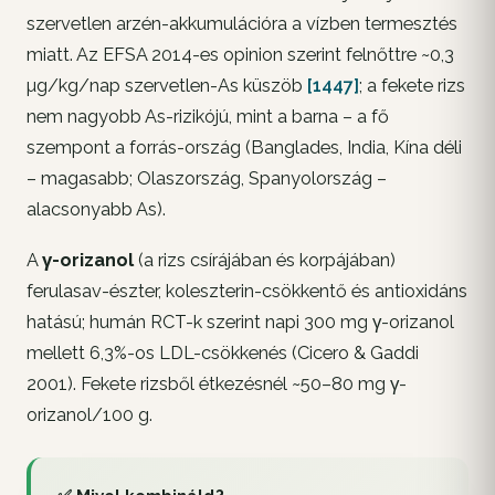
szervetlen arzén-akkumulációra a vízben termesztés
miatt. Az EFSA 2014-es opinion szerint felnőttre ~0,3
µg/kg/nap szervetlen-As küszöb
[1447]
; a fekete rizs
nem nagyobb As-rizikójú, mint a barna – a fő
szempont a forrás-ország (Banglades, India, Kína déli
– magasabb; Olaszország, Spanyolország –
alacsonyabb As).
A
γ-orizanol
(a rizs csírájában és korpájában)
ferulasav-észter, koleszterin-csökkentő és antioxidáns
hatású; humán RCT-k szerint napi 300 mg γ-orizanol
mellett 6,3%-os LDL-csökkenés (Cicero & Gaddi
2001). Fekete rizsből étkezésnél ~50–80 mg γ-
orizanol/100 g.