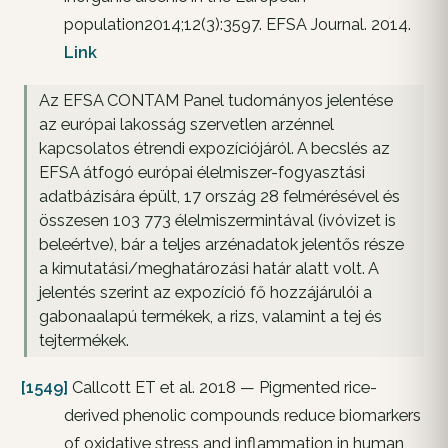
population2014;12(3):3597. EFSA Journal. 2014.
Link
Az EFSA CONTAM Panel tudományos jelentése
az európai lakosság szervetlen arzénnel
kapcsolatos étrendi expozíciójáról. A becslés az
EFSA átfogó európai élelmiszer-fogyasztási
adatbázisára épült, 17 ország 28 felmérésével és
összesen 103 773 élelmiszermintával (ivóvizet is
beleértve), bár a teljes arzénadatok jelentős része
a kimutatási/meghatározási határ alatt volt. A
jelentés szerint az expozíció fő hozzájárulói a
gabonaalapú termékek, a rizs, valamint a tej és
tejtermékek.
[1549]
Callcott ET et al. 2018 — Pigmented rice-
derived phenolic compounds reduce biomarkers
of oxidative stress and inflammation in human