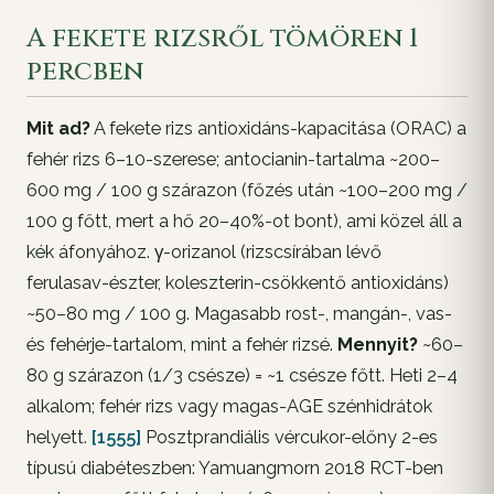
A fekete rizsről tömören 1
percben
Mit ad?
A fekete rizs antioxidáns-kapacitása (ORAC) a
fehér rizs 6–10-szerese; antocianin-tartalma ~200–
600 mg / 100 g szárazon (főzés után ~100–200 mg /
100 g főtt, mert a hő 20–40%-ot bont), ami közel áll a
kék áfonyához. γ-orizanol (rizscsírában lévő
ferulasav-észter, koleszterin-csökkentő antioxidáns)
~50–80 mg / 100 g. Magasabb rost-, mangán-, vas-
és fehérje-tartalom, mint a fehér rizsé.
Mennyit?
~60–
80 g szárazon (1/3 csésze) = ~1 csésze főtt. Heti 2–4
alkalom; fehér rizs vagy magas-AGE szénhidrátok
helyett.
[1555]
Posztprandiális vércukor-előny 2-es
típusú diabéteszben: Yamuangmorn 2018 RCT-ben