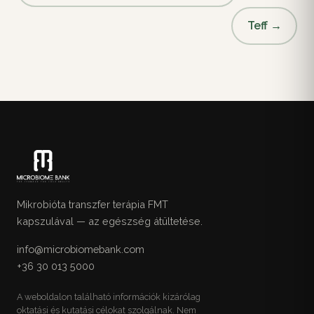
Teff →
Mikrobióta transzfer terápia FMT
kapszulával — az egészség átültetése.
info@microbiomebank.com
+36 30 013 5000
A weboldalon található információk kizárólag
oktatási és kutatási célokat szolgálnak. Nem