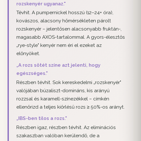
rozskenyér ugyanaz."
Tévhit. A pumpernickel hosszú (12–24+ óra),
kovászos, alacsony hőmérsékleten párolt
rozskenyér – jelentősen alacsonyabb fruktán-,
magasabb AXOS-tartalommal. A gyors-élesztős
„rye-style" kenyér nem éri el ezeket az
előnyöket.
„A rozs sötét színe azt jelenti, hogy
egészséges."
Részben tévhit. Sok kereskedelmi „rozskenyér"
valójában búzaliszt-domináns, kis arányú
rozzsal és karamell-színezékkel – címkén
ellenőrizd a teljes kiőrlésű rozs ≥ 50%-os arányt.
„IBS-ben tilos a rozs."
Részben igaz, részben tévhit. Az eliminációs
szakaszban valóban kerülendő, de a