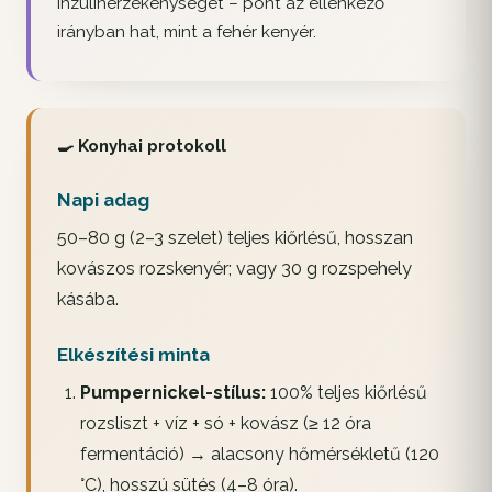
inzulinérzékenységet – pont az ellenkező
irányban hat, mint a fehér kenyér.
🍳 Konyhai protokoll
Napi adag
50–80 g (2–3 szelet) teljes kiőrlésű, hosszan
kovászos rozskenyér; vagy 30 g rozspehely
kásába.
Elkészítési minta
Pumpernickel-stílus:
100% teljes kiőrlésű
rozsliszt + víz + só + kovász (≥ 12 óra
fermentáció) → alacsony hőmérsékletű (120
°C), hosszú sütés (4–8 óra).