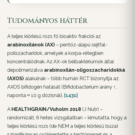
Tudományos háttér
A teljes kiőrlésű rozs fő bioaktív frakciói az
arabinoxilánok (AX)
– pentóz-alapú sejtfal-
poliszacharidok, amelyek a korpa-rétegben
koncentrálódnak. Az AX-ok bélbaktériumok által
depolimerizálva
arabinoxilán-oligoszacharidokká
(AXOS)
alakulnak – több humán RCT bizonyítja az
AXOS bifidogén hatását (
Bifidobacterium
arány ↑,
naponta ≈ 10 g dózisnál).
[1431]
A
HEALTHGRAIN/Vuholm 2018
(J Nutr) –
randomizált, 6 hetes vizsgálatban – kimutatta, hogy a
teljes kiőrlésű rozs (de NEM a teljes kiőrlésű búza)
szignifikánsan csökkentette a testtömeget és a