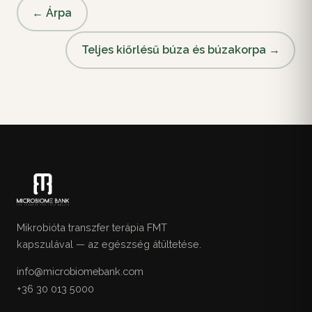
← Árpa
Teljes kiőrlésű búza és búzakorpa →
Mikrobióta transzfer terápia FMT
kapszulával — az egészség átültetése.
info@microbiomebank.com
+36 30 013 5000