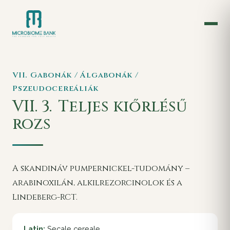
VII. Gabonák / Álgabonák /
Pszeudocereáliák
VII. 3.
Teljes kiőrlésű
rozs
A skandináv pumpernickel-tudomány –
arabinoxilán, alkilrezorcinolok és a
Lindeberg-RCT.
Latin:
Secale cereale