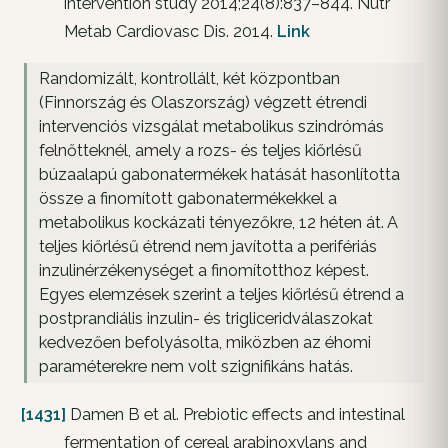
intervention study 2014;24(8):837–844. Nutr
Metab Cardiovasc Dis. 2014.
Link
Randomizált, kontrollált, két központban
(Finnország és Olaszország) végzett étrendi
intervenciós vizsgálat metabolikus szindrómás
felnőtteknél, amely a rozs- és teljes kiőrlésű
búzaalapú gabonatermékek hatását hasonlította
össze a finomított gabonatermékekkel a
metabolikus kockázati tényezőkre, 12 héten át. A
teljes kiőrlésű étrend nem javította a perifériás
inzulinérzékenységet a finomítotthoz képest.
Egyes elemzések szerint a teljes kiőrlésű étrend a
postprandiális inzulin- és trigliceridválaszokat
kedvezően befolyásolta, miközben az éhomi
paraméterekre nem volt szignifikáns hatás.
[1431]
Damen B et al. Prebiotic effects and intestinal
fermentation of cereal arabinoxylans and