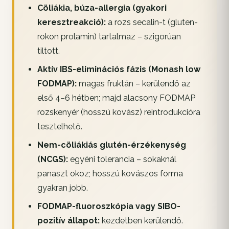
Cöliákia, búza-allergia (gyakori
keresztreakció):
a rozs secalin-t (gluten-
rokon prolamin) tartalmaz – szigorúan
tiltott.
Aktív IBS-eliminációs fázis (Monash low
FODMAP):
magas fruktán – kerülendő az
első 4–6 hétben; majd alacsony FODMAP
rozskenyér (hosszú kovász) reintrodukcióra
tesztelhető.
Nem-cöliákiás glutén-érzékenység
(NCGS):
egyéni tolerancia – sokaknál
panaszt okoz; hosszú kovászos forma
gyakran jobb.
FODMAP-fluoroszkópia vagy SIBO-
pozitív állapot:
kezdetben kerülendő.