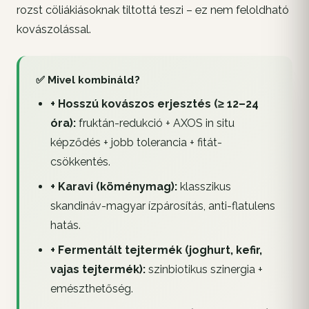
rozst cöliákiásoknak tiltottá teszi – ez nem feloldható
kovászolással.
✅ Mivel kombináld?
+ Hosszú kovászos erjesztés (≥ 12–24
óra):
fruktán-redukció + AXOS in situ
képződés + jobb tolerancia + fitát-
csökkentés.
+ Karavi (köménymag):
klasszikus
skandináv-magyar ízpárosítás, anti-flatulens
hatás.
+ Fermentált tejtermék (joghurt, kefir,
vajas tejtermék):
szinbiotikus szinergia +
emészthetőség.