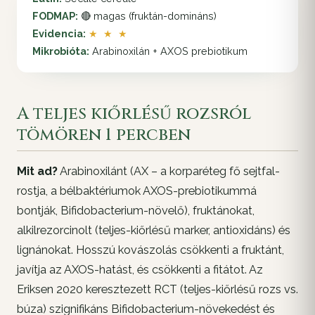
FODMAP:
🔴 magas (fruktán-domináns)
Evidencia:
★ ★ ★
Mikrobióta:
Arabinoxilán + AXOS prebiotikum
A teljes kiőrlésű rozsról
tömören 1 percben
Mit ad?
Arabinoxilánt (AX – a korparéteg fő sejtfal-
rostja, a bélbaktériumok AXOS-prebiotikummá
bontják,
Bifidobacterium
-növelő), fruktánokat,
alkilrezorcinolt (teljes-kiőrlésű marker, antioxidáns) és
lignánokat. Hosszú kovászolás csökkenti a fruktánt,
javítja az AXOS-hatást, és csökkenti a fitátot. Az
Eriksen 2020 keresztezett RCT (teljes-kiőrlésű rozs vs.
búza) szignifikáns Bifidobacterium-növekedést és