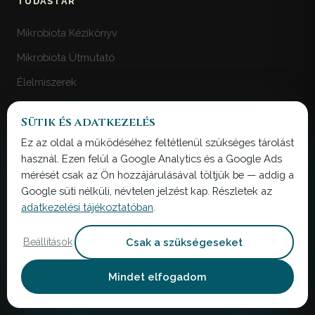
TUDÁSTÁR
Mikrobiota Kézikönyv
Mikrobiota Útmutató
Élelmiszerek
DiffBiome Kézikönyv
Sütik és adatkezelés
UltraBiome Kézikönyv
Ez az oldal a működéséhez feltétlenül szükséges tárolást
Blog
használ. Ezen felül a Google Analytics és a Google Ads
mérését csak az Ön hozzájárulásával töltjük be — addig a
Hírek
Google süti nélküli, névtelen jelzést kap. Részletek az
adatkezelési tájékoztatóban
.
IRODA
Csak a szükségeseket
Beállítások
MicroBiome Bank Ltd.
2 Brandon Road, Braintree
Mindet elfogadom
Essex, CM7 2NL, UK