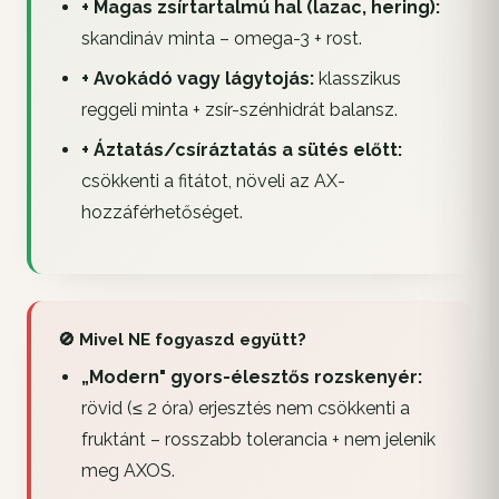
+ Magas zsírtartalmú hal (lazac, hering):
skandináv minta – omega-3 + rost.
+ Avokádó vagy lágytojás:
klasszikus
reggeli minta + zsír-szénhidrát balansz.
+ Áztatás/csíráztatás a sütés előtt:
csökkenti a fitátot, növeli az AX-
hozzáférhetőséget.
🚫 Mivel NE fogyaszd együtt?
„Modern" gyors-élesztős rozskenyér:
rövid (≤ 2 óra) erjesztés nem csökkenti a
fruktánt – rosszabb tolerancia + nem jelenik
meg AXOS.