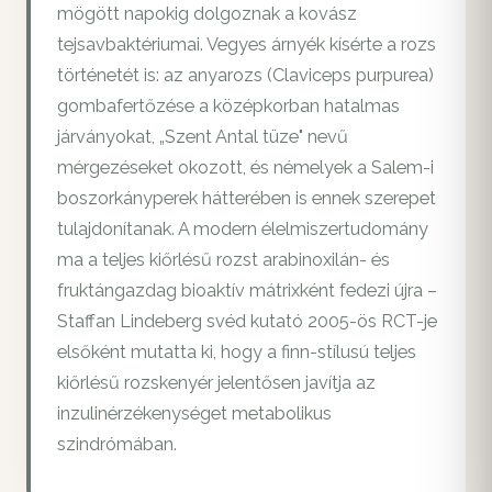
mögött napokig dolgoznak a kovász
tejsavbaktériumai. Vegyes árnyék kísérte a rozs
történetét is: az anyarozs (Claviceps purpurea)
gombafertőzése a középkorban hatalmas
járványokat, „Szent Antal tüze" nevű
mérgezéseket okozott, és némelyek a Salem-i
boszorkányperek hátterében is ennek szerepet
tulajdonítanak. A modern élelmiszertudomány
ma a teljes kiőrlésű rozst arabinoxilán- és
fruktángazdag bioaktív mátrixként fedezi újra –
Staffan Lindeberg svéd kutató 2005-ös RCT-je
elsőként mutatta ki, hogy a finn-stílusú teljes
kiőrlésű rozskenyér jelentősen javítja az
inzulinérzékenységet metabolikus
szindrómában.