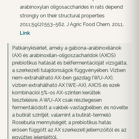
arabinoxylan oligosaccharides in rats depend
strongly on their structural properties
2011;59(2):553–562. J Agric Food Chem. 2011.
Link
Patkánykísérlet, amely a gabona-arabinoxilánok
(AX) és arabinoxilán-oligoszacharidok (AXOS)
prebiotikus hatását és bélfermentációját vizsgálta,
a szerkezeti tulajdonságok függvényében. Vízben
nem-extrahálható AX-ben gazdag (WU-AX),
vízben extrahálható AX (WE-AX), AXOS és ezek
kombinációi 5%-os AX-szinten kerültek
tesztelésre. A WU-AX csak részlegesen
fermentálódott a vakbél-vastagbélben, és növelte
a butirát szintjét, valamint a butirát-termelő
Roseburia mennyiségét; a prebiotikus hatás
erősen függött az AX szerkezeti jellemzőitől és az
együttes jelenléttől.