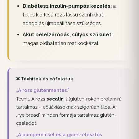
Diabétesz inzulin-pumpás kezelés:
a
teljes kiőrlésű rozs lassú szénhidrát –
adagolás újrabeállítása szükséges.
Akut bélelzáródás, súlyos szűkület:
magas oldhatatlan rost kockázat.
❌ Tévhitek és cáfolatuk
„A rozs gluténmentes."
Tévhit. A rozs
secalin
-t (gluten-rokon prolamin)
tartalmaz – cöliákiásoknak szigorúan tilos. A
„rye bread" minden formája tartalmaz glutén-
családot.
„A pumpernickel és a gyors-élesztős