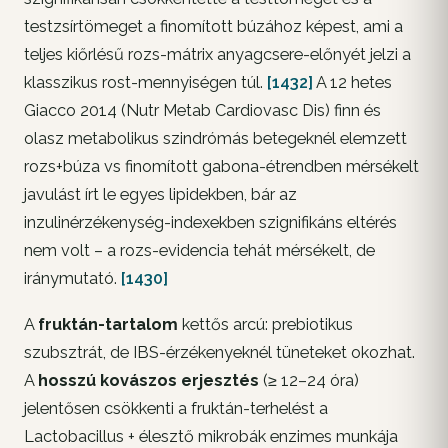
testzsírtömeget a finomított búzához képest, ami a
teljes kiőrlésű rozs-mátrix anyagcsere-előnyét jelzi a
klasszikus rost-mennyiségen túl.
[1432]
A 12 hetes
Giacco 2014 (Nutr Metab Cardiovasc Dis) finn és
olasz metabolikus szindrómás betegeknél elemzett
rozs+búza vs finomított gabona-étrendben mérsékelt
javulást írt le egyes lipidekben, bár az
inzulinérzékenység-indexekben szignifikáns eltérés
nem volt – a rozs-evidencia tehát mérsékelt, de
iránymutató.
[1430]
A
fruktán-tartalom
kettős arcú: prebiotikus
szubsztrát, de IBS-érzékenyeknél tüneteket okozhat.
A
hosszú kovászos erjesztés
(≥ 12–24 óra)
jelentősen csökkenti a fruktán-terhelést a
Lactobacillus + élesztő mikrobák enzimes munkája