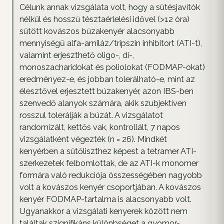
Célunk annak vizsgálata volt, hogy a sütésjavítók
nélkül és hosszú tésztaérlelési idővel (>12 óra)
sütött kovászos búzakenyér alacsonyabb
mennyiségű alfa-amiláz/tripszin inhibitort (ATI-t),
valamint erjeszthető oligo-, di-,
monoszacharidokat és poliolokat (FODMAP-okat)
eredményez-e, és jobban tolerálható-e, mint az
élesztővel erjesztett búzakenyér, azon IBS-ben
szenvedő alanyok számára, akik szubjektíven
rosszul tolerálják a búzát. A vizsgálatot
randomizált, kettős vak, kontrollált, 7 napos
vizsgálatként végezték (n = 26). Mindkét
kenyérben a sütőliszthez képest a tetramer ATI-
szerkezetek felbomlottak, de az ATI-k monomer
formára való redukciója összességében nagyobb
volt a kovászos kenyér csoportjában. A kovászos
kenyér FODMAP-tartalma is alacsonyabb volt.
Ugyanakkor a vizsgálati kenyerek között nem
találtak szignifikáns különbséget a gyomor-