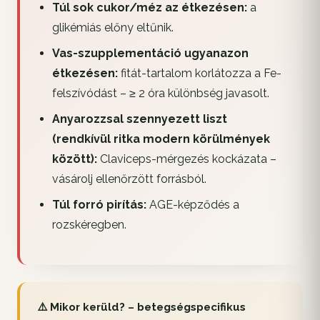
Túl sok cukor/méz az étkezésen:
a
glikémiás előny eltűnik.
Vas-szupplementáció ugyanazon
étkezésen:
fitát-tartalom korlátozza a Fe-
felszívódást – ≥ 2 óra különbség javasolt.
Anyarozzsal szennyezett liszt
(rendkívül ritka modern körülmények
között):
Claviceps-mérgezés kockázata –
vásárolj ellenőrzött forrásból.
Túl forró pirítás:
AGE-képződés a
rozskéregben.
⚠️ Mikor kerüld? – betegségspecifikus