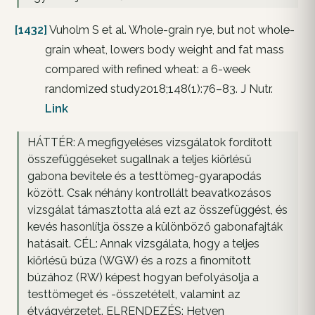
[1432]
Vuholm S et al. Whole-grain rye, but not whole-
grain wheat, lowers body weight and fat mass
compared with refined wheat: a 6-week
randomized study2018;148(1):76–83. J Nutr.
Link
HÁTTÉR: A megfigyeléses vizsgálatok fordított
összefüggéseket sugallnak a teljes kiőrlésű
gabona bevitele és a testtömeg-gyarapodás
között. Csak néhány kontrollált beavatkozásos
vizsgálat támasztotta alá ezt az összefüggést, és
kevés hasonlítja össze a különböző gabonafajták
hatásait. CÉL: Annak vizsgálata, hogy a teljes
kiőrlésű búza (WGW) és a rozs a finomított
búzához (RW) képest hogyan befolyásolja a
testtömeget és -összetételt, valamint az
étvágyérzetet. ELRENDEZÉS: Hetven