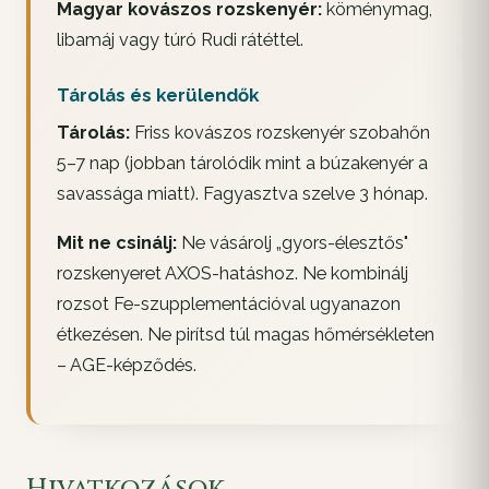
Magyar kovászos rozskenyér:
köménymag,
libamáj vagy túró Rudi rátéttel.
Tárolás és kerülendők
Tárolás:
Friss kovászos rozskenyér szobahőn
5–7 nap (jobban tárolódik mint a búzakenyér a
savassága miatt). Fagyasztva szelve 3 hónap.
Mit ne csinálj:
Ne vásárolj „gyors-élesztős"
rozskenyeret AXOS-hatáshoz. Ne kombinálj
rozsot Fe-szupplementációval ugyanazon
étkezésen. Ne pirítsd túl magas hőmérsékleten
– AGE-képződés.
Hivatkozások