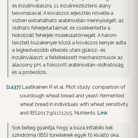
és inzulinválaszra, 11 inzulinrezisztens alany
bevonásával. A kovászos erjesztés növelte a
vízben extrahálható arabinoxilán mennyiségét, az
oldható fehérjetartalmat, és csökkentette a
hidrolizált fehérjék molekulatömegét. A három
tesztelt búzakenyér közül a kovászos kenyér adta
a legkedvezőbb étkezés utáni glükóz- és
inzulinválaszt; a feltételezett mechanizmusok az
alacsony pH, a fokozott arabinoxilán-oldhatóság
és a proteolízis.
[1437]
Laatikainen R et al. Pilot study: comparison of
sourdough wheat bread and yeast-fermented
wheat bread in individuals with wheat sensitivity
and IBS2017;9(11):1215. Nutrients.
Link
Sok beteg gyanítja, hogy a búza irritábilis bél
szindróma (IBS) tüneteinek egyik fő kiváltó oka.