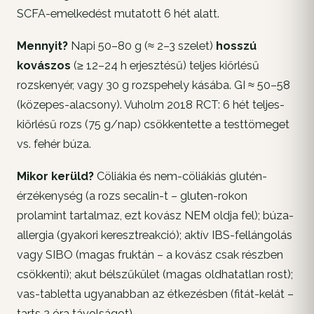
SCFA-emelkedést mutatott 6 hét alatt.
Mennyit?
Napi 50–80 g (≈ 2–3 szelet)
hosszú
kovászos
(≥ 12–24 h erjesztésű) teljes kiőrlésű
rozskenyér, vagy 30 g rozspehely kásába. GI ≈ 50–58
(közepes-alacsony). Vuholm 2018 RCT: 6 hét teljes-
kiőrlésű rozs (75 g/nap) csökkentette a testtömeget
vs. fehér búza.
Mikor kerüld?
Cöliákia és nem-cöliákiás glutén-
érzékenység (a rozs secalin-t – gluten-rokon
prolamint tartalmaz, ezt kovász NEM oldja fel); búza-
allergia (gyakori keresztreakció); aktív IBS-fellángolás
vagy SIBO (magas fruktán – a kovász csak részben
csökkenti); akut bélszűkület (magas oldhatatlan rost);
vas-tabletta ugyanabban az étkezésben (fitát-kelát –
tarts 2 óra távolságot).