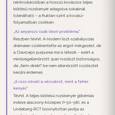
reintrodukcióban a hosszú kovászos teljes
kiőrlésű rozskenyér adagolva sokaknál
tolerálható – a fruktán-szint a kovász-
folyamatban csökken.
„Az anyarozs csak ókori probléma."
Részben tévhit. A modern liszt-szabályozás
drámaian csökkentette az ergot-mérgezést, de
a Claviceps purpurea ma is létezik – ezért a
minőségellenőrzött, ipari rozsliszt biztonságos,
de „farm-direkt" be nem ellenőrzött rozslisztet
kerülni érdemes.
„A rozs növeli a vércukrot, mint a fehér
kenyér."
Tévhit. A teljes kiőrlésű rozskenyér glikémiás
indexe alacsony-közepes (≈ 50–58), és a
Lindeberg-RCT bizonyítottan javítja az