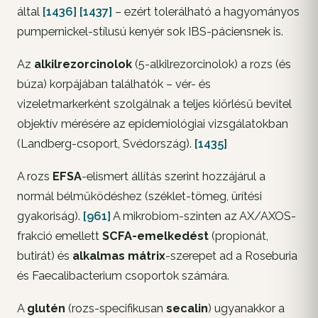
által
[1436]
[1437]
– ezért tolerálható a hagyományos
pumpernickel-stílusú kenyér sok IBS-páciensnek is.
Az
alkilrezorcinolok
(5-alkilrezorcinolok) a rozs (és
búza) korpájában találhatók – vér- és
vizeletmarkerként szolgálnak a teljes kiőrlésű bevitel
objektív mérésére az epidemiológiai vizsgálatokban
(Landberg-csoport, Svédország).
[1435]
A rozs
EFSA
-elismert állítás szerint hozzájárul a
normál bélműködéshez (széklet-tömeg, ürítési
gyakoriság).
[961]
A mikrobiom-szinten az AX/AXOS-
frakció emellett
SCFA-emelkedést
(propionát,
butirát) és
alkalmas mátrix
-szerepet ad a
Roseburia
és
Faecalibacterium
csoportok számára.
A
glutén
(rozs-specifikusan
secalin
) ugyanakkor a