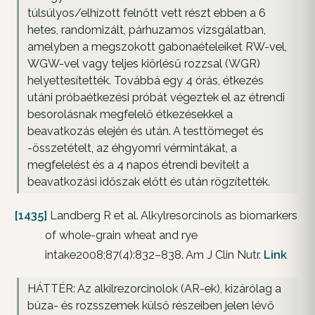
túlsúlyos/elhízott felnőtt vett részt ebben a 6
hetes, randomizált, párhuzamos vizsgálatban,
amelyben a megszokott gabonaételeiket RW-vel,
WGW-vel vagy teljes kiőrlésű rozzsal (WGR)
helyettesítették. Továbbá egy 4 órás, étkezés
utáni próbaétkezési próbát végeztek el az étrendi
besorolásnak megfelelő étkezésekkel a
beavatkozás elején és után. A testtömeget és
-összetételt, az éhgyomri vérmintákat, a
megfelelést és a 4 napos étrendi bevitelt a
beavatkozási időszak előtt és után rögzítették.
[1435]
Landberg R et al. Alkylresorcinols as biomarkers
of whole-grain wheat and rye
intake2008;87(4):832–838. Am J Clin Nutr.
Link
HÁTTÉR: Az alkilrezorcinolok (AR-ek), kizárólag a
búza- és rozsszemek külső részeiben jelen lévő