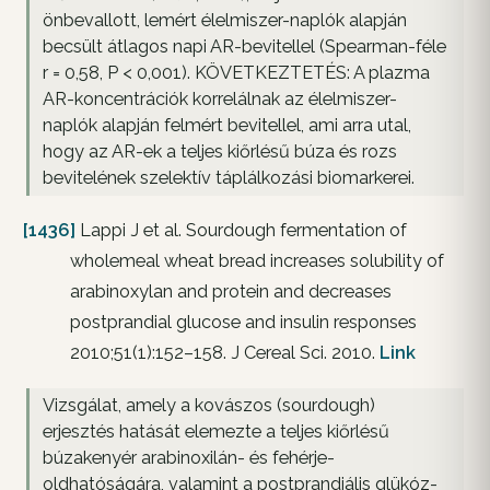
önbevallott, lemért élelmiszer-naplók alapján
becsült átlagos napi AR-bevitellel (Spearman-féle
r = 0,58, P < 0,001). KÖVETKEZTETÉS: A plazma
AR-koncentrációk korrelálnak az élelmiszer-
naplók alapján felmért bevitellel, ami arra utal,
hogy az AR-ek a teljes kiőrlésű búza és rozs
bevitelének szelektív táplálkozási biomarkerei.
[1436]
Lappi J et al. Sourdough fermentation of
wholemeal wheat bread increases solubility of
arabinoxylan and protein and decreases
postprandial glucose and insulin responses
2010;51(1):152–158. J Cereal Sci. 2010.
Link
Vizsgálat, amely a kovászos (sourdough)
erjesztés hatását elemezte a teljes kiőrlésű
búzakenyér arabinoxilán- és fehérje-
oldhatóságára, valamint a postprandiális glükóz-