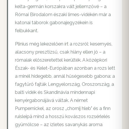
kelta-germán korszakra vált jellemzővé – a
Római Birodalom északi limes-vidékén már a
katonai táborok gabonajegyzékein is
felbukkant.
Plinius még lekezelően írt a rozsról: kesernyés,
alacsony presztízsű, csak hiány ellen jó – a
rómaiak előszeretettel kerülték. A középkori
Észak- és Kelet-Európában azonban a rozs lett
a minél hidegebb, annál hűségesebb gabona: a
fagytűrő fajták Lengyelország, Oroszország, a
balti vidék és Skandinávia mindennapi
kenyérgabonájává váltak. A német
Pumpernickel, az orosz „chornij hleb" és a finn
ruisleipä mind a hosszú kovászos rozsérlelés
gyümölcse – az ízletes savanykás aroma