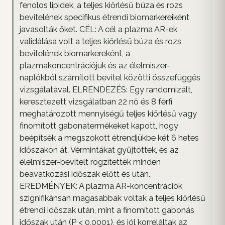
fenolos lipidek, a teljes kiőrlésű búza és rozs
bevitelének specifikus étrendi biomarkereiként
javasolták őket. CÉL: A cél a plazma AR-ek
validálása volt a teljes kiőrlésű búza és rozs
bevitelének biomarkereként, a
plazmakoncentrációjuk és az élelmiszer-
naplókból számított bevitel közötti összefüggés
vizsgálatával. ELRENDEZÉS: Egy randomizált,
keresztezett vizsgálatban 22 nő és 8 férfi
meghatározott mennyiségű teljes kiőrlésű vagy
finomított gabonatermékeket kapott, hogy
beépítsék a megszokott étrendjükbe két 6 hetes
időszakon át. Vérmintákat gyűjtöttek, és az
élelmiszer-bevitelt rögzítették minden
beavatkozási időszak előtt és után.
EREDMÉNYEK: A plazma AR-koncentrációk
szignifikánsan magasabbak voltak a teljes kiőrlésű
étrendi időszak után, mint a finomított gabonás
időszak után (P < 0,0001), és jól korreláltak az